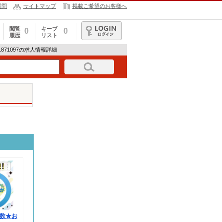
質問
サイトマップ
掲載ご希望のお客様へ
閲覧
キープ
0
0
履歴
リスト
ログイン
H-1871097の求人情報詳細
数★お