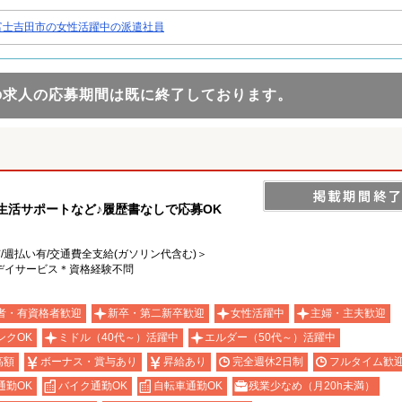
富士吉田市の女性活躍中の派遣社員
の求人の応募期間は既に終了しております。
や生活サポートなど♪履歴書なしで応募OK
有/週払い有/交通費全支給(ガソリン代含む)＞
デイサービス＊資格経験不問
者・有資格者歓迎
新卒・第二新卒歓迎
女性活躍中
主婦・主夫歓迎
ンクOK
ミドル（40代～）活躍中
エルダー（50代～）活躍中
高額
ボーナス・賞与あり
昇給あり
完全週休2日制
フルタイム歓
通勤OK
バイク通勤OK
自転車通勤OK
残業少なめ（月20h未満）