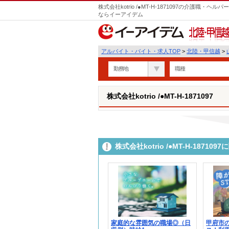
株式会社kotrio /●MT-H-1871097の介護職
ならイーアイデム
北陸・甲信越
アルバイト・バイト・求人TOP
>
北陸・甲信越
>
勤務地
職種
株式会社kotrio /●MT-H-1871097
株式会社kotrio /●MT-H-187
家庭的な雰囲気の職場◎（日
甲府市