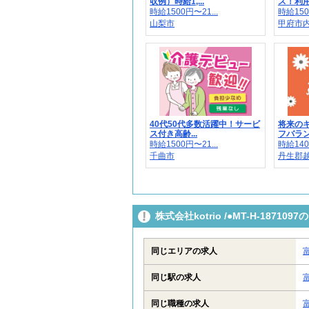
収例）時給1,...
ス！利用
時給1500円〜21...
時給150
山梨市
甲府市
40代50代多数活躍中！サービ
将来の
ス付き高齢...
フバラン
時給1500円〜21...
時給140
千曲市
丹生郡越前
株式会社kotrio /●MT-H-187
同じエリアの求人
同じ駅の求人
同じ職種の求人