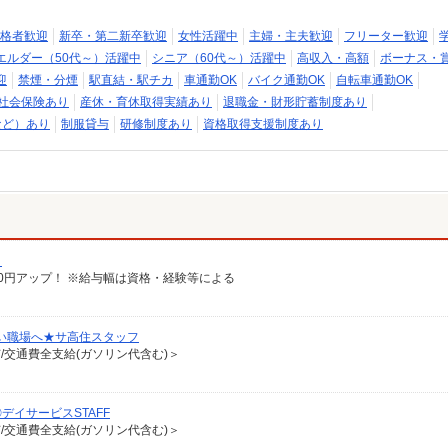
格者歓迎
新卒・第二新卒歓迎
女性活躍中
主婦・主夫歓迎
フリーター歓迎
エルダー（50代～）活躍中
シニア（60代～）活躍中
高収入・高額
ボーナス・
迎
禁煙・分煙
駅直結・駅チカ
車通勤OK
バイク通勤OK
自転車通勤OK
社会保険あり
産休・育休取得実績あり
退職金・財形貯蓄制度あり
など）あり
制服貸与
研修制度あり
資格取得支援制度あり
）
給100円アップ！ ※給与幅は資格・経験等による
い職場へ★サ高住スタッフ
有/交通費全支給(ガソリン代含む)＞
イサービスSTAFF
有/交通費全支給(ガソリン代含む)＞