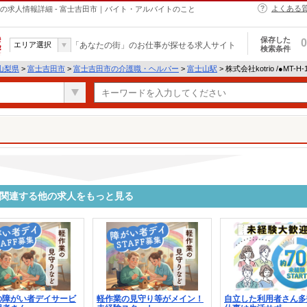
よくある
・ヘルパーの求人情報詳細 - 富士吉田市｜バイト・アルバイトのこと
保存した
0
エリア選択
「あなたの街」のお仕事が探せる求人サイト
検索条件
山梨県
>
富士吉田市
>
富士吉田市の介護職・ヘルパー
>
富士山駅
> 株式会社kotrio /●MT-
1097に関連する他の求人をもっと見る
の障がい者デイサービ
軽作業の見守り等がメイン！
自立した利用者さん多