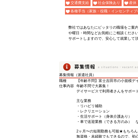
交通費支給
社会保険あり
産休
各種手当（家族・役職・インセンティブ
弊社ではあなたにピッタリの職場をご案
や曜日・時間などお気軽にご相談くださ
サポートしますので、安心して就業して
募集情報（派遣社員）
職種
【年齢不問】富士吉田市の小規模デ
仕事内容
年齢不問で大募集！
デイサービスで利用者さんをサポート
主な業務
・リハビリ補助
・レクリエーション
・生活サポート（身体介護あり）
・車で送迎業務（できる方のみ） 
2ヶ月〜の短期勤務も可能★もちろん長
無資格・未経験でもできるので、初