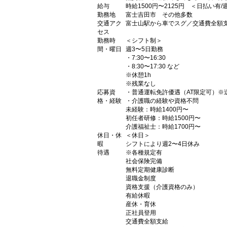
給与
時給1500円〜2125円 ＜日払い有
勤務地
富士吉田市 その他多数
交通アク
富士山駅から車でスグ／交通費全額
セス
勤務時
＜シフト制＞
間・曜日
週3〜5日勤務
・7:30〜16:30
・8:30〜17:30 など
※休憩1h
※残業なし
応募資
・普通運転免許優遇（AT限定可）※
格・経験
・介護職の経験や資格不問
未経験：時給1400円〜
初任者研修：時給1500円〜
介護福祉士：時給1700円〜
休日・休
＜休日＞
暇
シフトにより週2〜4日休み
待遇
※各種規定有
社会保険完備
無料定期健康診断
退職金制度
資格支援（介護資格のみ）
有給休暇
産休・育休
正社員登用
交通費全額支給