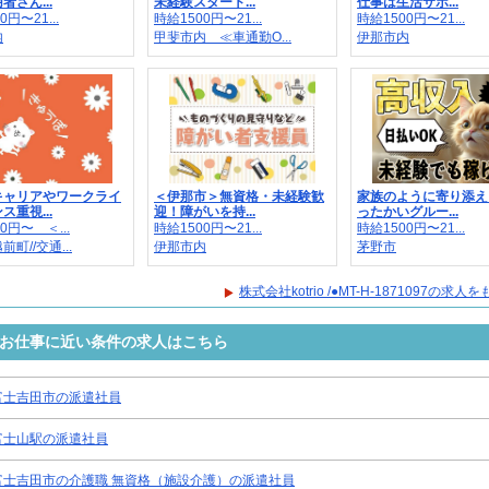
者さん...
未経験スタート...
仕事は生活サポ...
0円〜21...
時給1500円〜21...
時給1500円〜21...
内
甲斐市内 ≪車通勤O...
伊那市内
キャリアやワークライ
＜伊那市＞無資格・未経験歓
家族のように寄り添え
ス重視...
迎！障がいを持...
ったかいグルー...
0円〜 ＜...
時給1500円〜21...
時給1500円〜21...
町//交通...
伊那市内
茅野市
株式会社kotrio /●MT-H-1871097の求
1097のお仕事に近い条件の求人はこちら
富士吉田市の派遣社員
富士山駅の派遣社員
富士吉田市の介護職 無資格（施設介護）の派遣社員