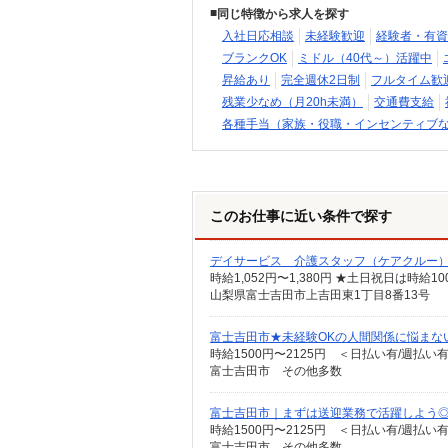
同じ特徴から求人を探す
入社日応相談
未経験歓迎
経験者・有資
ブランクOK
ミドル（40代～）活躍中
昇給あり
完全週休2日制
フルタイム歓
残業少なめ（月20h未満）
交通費支給
各種手当（家族・役職・インセンティブ
このお仕事に近い条件で探す
デイサービス 介護スタッフ（ケアクルー
時給1,052円〜1,380円 ★土日祝日は時
山梨県富士吉田市上吉田東1丁目8番13号
富士吉田市★未経験OKの人間関係に悩まな
時給1500円〜2125円 ＜日払い有/週払い
富士吉田市 その他多数
富士吉田市｜まずは送迎業務で活躍しよう◎デ
時給1500円〜2125円 ＜日払い有/週払い
富士吉田市 その他多数