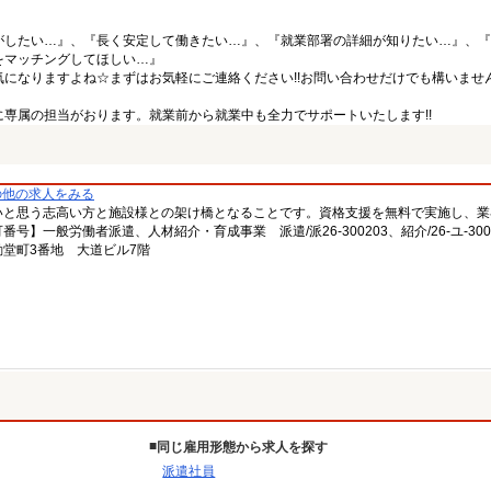
がしたい…』、『長く安定して働きたい…』、『就業部署の詳細が知りたい…』、『
をマッチングしてほしい…』
になりますよね☆まずはお気軽にご連絡ください!!お問い合わせだけでも構いません
専属の担当がおります。就業前から就業中も全力でサポートいたします!!
の他の求人をみる
いと思う志高い方と施設様との架け橋となることです。資格支援を無料で実施し、業
一般労働者派遣、人材紹介・育成事業 派遣/派26-300203、紹介/26-ユ-300
堂町3番地 大道ビル7階
同じ雇用形態から求人を探す
派遣社員