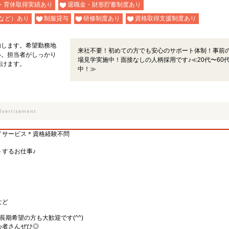
・育休取得実績あり
退職金・財形貯蓄制度あり
など）あり
制服貸与
研修制度あり
資格取得支援制度あり
内します。希望勤務地
来社不要！初めての方でも安心のサポート体制！事前
い。担当者がしっかり
場見学実施中！面接なしの人柄採用です♪≪20代〜60
頂けます。
中！≫
イサービス＊資格経験不問
するお仕事♪
など
期希望の方も大歓迎です(^^)
心者さんぜひ◎