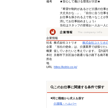
備考
★安心して働ける環境が大切★
『希望や制約があるけど介護の仕事
大丈夫かな…』、『自分に合う仕事
お仕事を探される上で色々なことが気
消してお仕事始めましょう♪
当社はスタッフの皆様お一人お一人に
企業情報
社名
株式会社コトリオ
株式会社コトリオ
企業
「当社の使命」は、介護業界で頑張りた
概要
促していきたいと考えています。【許認可番号】
本社
京都市下京区油小路通り塩小路下る南不動
所在
地
URL
https://kotrio.co.jp/
このお仕事に関連する条件で探す
同じ職種から求人を探す
介護職・ヘルパー