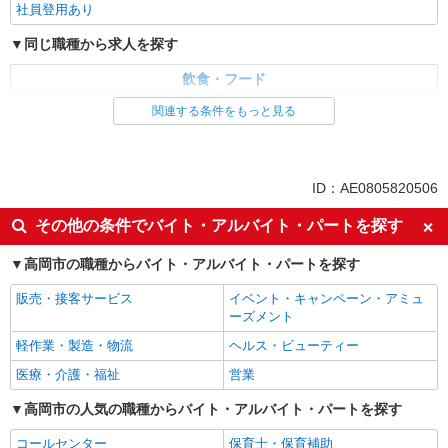
社員登用あり
同じ職種から求人を探す
飲食・フード
ファストフード・デリ
調理・調理補助・調理師
関連する条件をもっと見る
同じ特徴から求人を探す
未経験歓迎
高校生OK
ID：AE0805820506
ミドル（40代～）活躍中
ボーナス・賞与あり
その他の条件でバイト・アルバイト・パートを探す
週1日勤務OK
週2～3日勤務OK
高岡市の職種からバイト・アルバイト・パートを探す
短時間勤務（1日4h以内）OK
上場企業・上場企業のグループ会
社
販売・接客サービス
イベント・キャンペーン・アミュ
扶養内勤務OK
交通費支給
ーズメント
社会保険あり
まかない・食事補助
軽作業・製造・物流
ヘルス・ビューティー
社員登用あり
医療・介護・福祉
営業
高岡市の人気の職種からバイト・アルバイト・パートを探す
コールセンター
保育士・保育補助