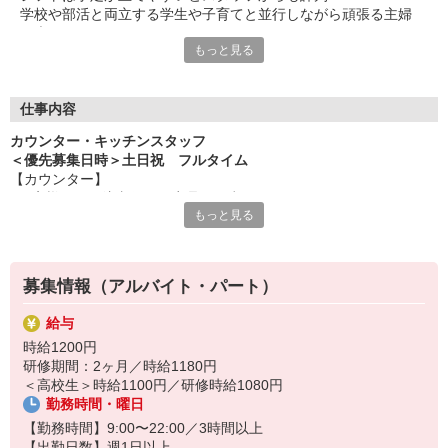
学校や部活と両立する学生や子育てと並行しながら頑張る主婦
（夫）など、
もっと見る
みんなから「働きやすい！」という声が上がっています♪
毎週希望を遠慮なくご相談ください！
＜ 未経験でも心配ナシ ＞
仕事内容
タブレットで動画や画像を見せながら丁寧に指導します！
カウンター・キッチンスタッフ
先輩によるレクチャーもあるので、
＜優先募集日時＞土日祝 フルタイム
久しぶりのお仕事のパートさんや初アルバイトの学生さんも安心
【カウンター】
です♪
■お客様からの注文伺い、商品の用意
もっと見る
■サンド・ポテトの調理
オトクな従業員割引があるのも必見！まずは気軽にご応募を☆
■定期的な店内チェック・清掃
カフェ感覚で楽しく働けます♪
募集情報（アルバイト・パート）
【キッチン】 ※対面や接客はなし！
■チキンの調理
給与
こだわりの詰まったKFCのチキンをつくるお仕事です。
時給1200円
ひとつひとつ丁寧に粉をまぶして揚げる作業をお任せします。
研修期間：2ヶ月／時給1180円
カンタンな作業なので初めての方もスグに覚えられますし、
＜高校生＞時給1100円／研修時給1080円
作業については丁寧に教えるから心配はいりません
勤務時間・曜日
【勤務時間】9:00〜22:00／3時間以上
【出勤日数】週1日以上