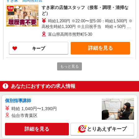
すき家 高岡熊野店
すき家の店舗スタッフ（接客・調理・清掃な
ど）
時給1,200円 ※22:00〜翌5:00：時給1,500円 ※
高校生時給1,100円 ※土日祝手当 時給＋50円 ※
早朝手当（5:00〜9:00）時給＋150円
富山県高岡市熊野町5-30
詳細を見る
キープ
アルバイト
パート
もっと見る
なか卯 高岡野村店
接客・調理スタッフ（簡単な接客・調理・清
掃・など）
あなたにおすすめの求人情報
時給1450円
富山県高岡市野村355-1
個別指導講師
時給 1,040円〜1,390円
詳細を見る
キープ
仙台市青葉区
アルバイト
パート
詳細を見る
とりあえずキープ
すき家 高岡駅南店
すき家の店舗スタッフ（接客・調理・清掃な