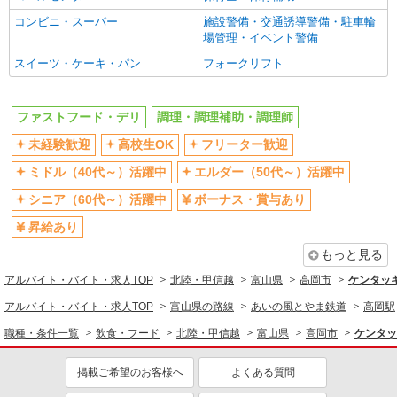
コンビニ・スーパー
施設警備・交通誘導警備・駐車輪
場管理・イベント警備
スイーツ・ケーキ・パン
フォークリフト
ファストフード・デリ
調理・調理補助・調理師
未経験歓迎
高校生OK
フリーター歓迎
ミドル（40代～）活躍中
エルダー（50代～）活躍中
シニア（60代～）活躍中
ボーナス・賞与あり
昇給あり
もっと見る
アルバイト・バイト・求人TOP
北陸・甲信越
富山県
高岡市
ケンタッ
アルバイト・バイト・求人TOP
富山県の路線
あいの風とやま鉄道
高岡駅
職種・条件一覧
飲食・フード
北陸・甲信越
富山県
高岡市
ケンタッ
掲載ご希望のお客様へ
よくある質問