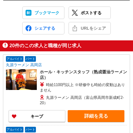
ブックマーク
ポストする
シェアする
URLをシェア
20
件のこの求人と職種が同じ求人
アルバイト
パート
丸源ラーメン 高岡店
ホール・キッチンスタッフ（熟成醤油ラーメン
店）
時給1100円以上 ※研修中も時給の変動はあり
ません
丸源ラーメン 高岡店（富山県高岡市新成町2-
20）
詳細を見る
キープ
アルバイト
パート