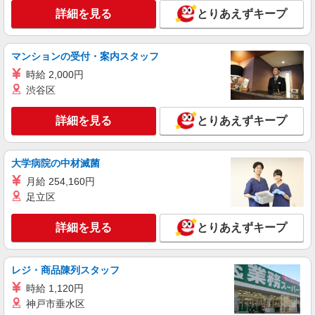
詳細を見る
とりあえずキープ
アルバイト
パート
丸亀製麺高岡あわら町店
マンションの受付・案内スタッフ
キッチン・ホールスタッフ
時給 2,000円
時給1150円〜 ☆22時以降は時給25％UP（深夜
割増有）
渋谷区
富山県高岡市あわら町３－２
詳細を見る
とりあえずキープ
詳細を見る
キープ
大学病院の中材滅菌
アルバイト
パート
月給 254,160円
ラ・ムー高岡東店
足立区
スーパーの鮮魚スタッフ
時給1200円〜1300円（時間帯による） 試用期
詳細を見る
とりあえずキープ
間（2ヶ月）減給なし ※日曜加給あり：時給＋50
円 【時給詳細】 6：00〜8：00：時給1300円 8：
ラ・ムー高岡東店 富山県高岡市井口本江284
00〜10：00：時給1200円 ※勤務日数や時間は相
番地 ［営業時間］24時間営業
談可能。副業やWワークも歓迎です。
レジ・商品陳列スタッフ
時給 1,120円
詳細を見る
キープ
神戸市垂水区