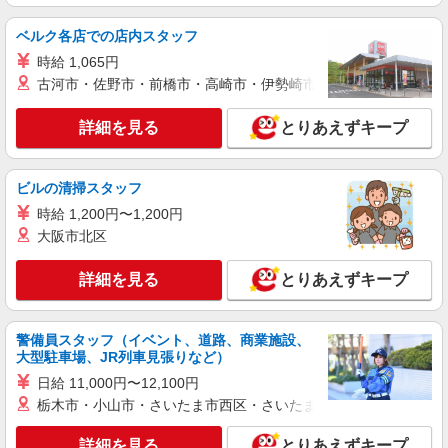
時給1,500円 ※土日祝手当 時給＋50円
ベルク各店での店内スタッフ
富山県高岡市熊野町5-30
時給 1,065円
古河市・佐野市・前橋市・高崎市・伊勢崎市・太田市・館林市・
詳細を見る
キープ
詳細を見る
とりあえずキープ
アルバイト
パート
ジョリーパスタ 高岡店
キッチン（フード）スタッフ
ビルの清掃スタッフ
時給1200円 ※22:00以降は時給1500円 ※高校
時給 1,200円〜1,200円
生時給1100円 ※労働組合費あり（基本時給×月間
時間数×1.8％） ■土日・祝手当 土日・祝は時給＋
大阪市北区
富山県高岡市下伏間江333番
50円
詳細を見る
とりあえずキープ
詳細を見る
キープ
アルバイト
パート
警備員スタッフ（イベント、道路、商業施設、
すき家 高岡中曽根店
大型駐車場、JR列車見張りなど）
すき家の店舗スタッフ（接客・調理・清掃な
日給 11,000円〜12,100円
ど）
栃木市・小山市・さいたま市西区・さいたま市岩槻区・久喜市・
時給1,500円
富山県高岡市中曽根290-3
詳細を見る
とりあえずキープ