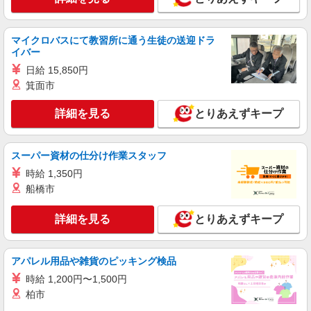
詳細を見る
キープ
マイクロバスにて教習所に通う生徒の送迎ドラ
イバー
アルバイト
パート
日給 15,850円
すき家 8号高岡北島店
箕面市
すき家の店舗スタッフ（接客・調理・清掃な
ど）
詳細を見る
とりあえずキープ
時給1,500円 ※土日祝手当 時給＋100円
富山県高岡市北島婦計459-2
スーパー資材の仕分け作業スタッフ
詳細を見る
キープ
時給 1,350円
船橋市
アルバイト
パート
丸亀製麺イオンモール高岡店
詳細を見る
とりあえずキープ
キッチン・ホールスタッフ
時給1200円〜
アパレル用品や雑貨のピッキング検品
富山県高岡市下伏間江３８３イオンモール高岡
１Ｆ
時給 1,200円〜1,500円
柏市
詳細を見る
キープ