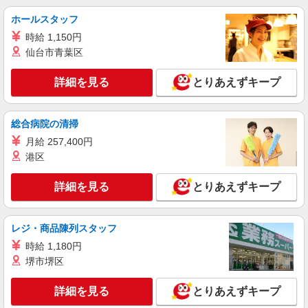
ど）
ホールスタッフ
時給1,500円
時給 1,150円
富山県高岡市駅南5-5-5
仙台市青葉区
詳細を見る
キープ
詳細を見る
とりあえずキープ
アルバイト
パート
すき家 高岡中曽根店
総合病院の清掃
すき家の店舗スタッフ（接客・調理・清掃な
月給 257,400円
ど）
港区
時給1,200円 ※22:00〜翌5:00：時給1,500円 ※
高校生時給1,100円 ※早朝手当（5:00〜9:00）時給
詳細を見る
とりあえずキープ
＋150円
富山県高岡市中曽根290-3
詳細を見る
レジ・商品陳列スタッフ
キープ
時給 1,180円
アルバイト
パート
堺市堺区
すき家 高岡熊野店
すき家の店舗スタッフ（接客・調理・清掃な
詳細を見る
とりあえずキープ
ど）