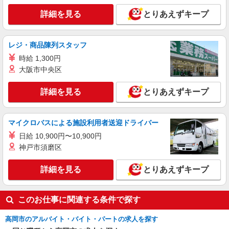
アルバイト
パート
詳細を見る
とりあえずキープ
☆COCO’S 新湊店☆
レストラン キッチン/COCO'S
時給1100円〜 ※22時以降は時給1375円〜 高校
レジ・商品陳列スタッフ
生・18歳未満の方は時給1070円〜
時給 1,300円
富山県高岡市姫野280-1
大阪市中央区
詳細を見る
キープ
詳細を見る
とりあえずキープ
アルバイト
パート
☆COCO’S 城東店☆
マイクロバスによる施設利用者送迎ドライバー
レストラン キッチン/COCO'S
日給 10,900円〜10,900円
時給1100円〜 ※22時以降は時給1375円〜 高校
神戸市須磨区
生・18歳未満の方は時給1070円〜
富山県高岡市中川園町11-15
詳細を見る
とりあえずキープ
詳細を見る
キープ
このお仕事に関連する条件で探す
高岡市のアルバイト・バイト・パートの求人を探す