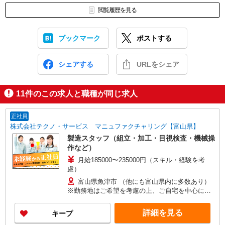
閲覧履歴を見る
ブックマーク
ポストする
シェアする
URLをシェア
11
件のこの求人と職種が同じ求人
正社員
株式会社テクノ・サービス マニュファクチャリング【富山県】
製造スタッフ（組立・加工・目視検査・機械操
作など）
月給185000〜235000円（スキル・経験を考
慮）
富山県魚津市 （他にも富山県内に多数あり）
※勤務地はご希望を考慮の上、ご自宅を中心に通
勤時間120分圏内のエリアとなります。（転勤な
し）
詳細を見る
キープ