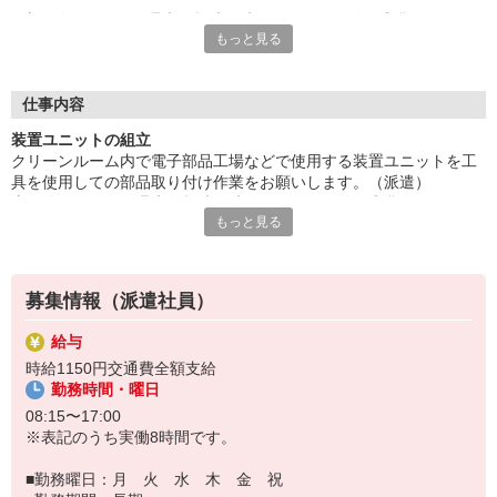
土日休みだから、週末は趣味の時間をしっかり確保◎盆・GW・
もっと見る
正月休暇あります。祝日の出勤は任意です。
給与即払いサービスは就業状況によって利用できないケースがご
ざいます。詳細はオペレーターまでお問合せください。
■お友達紹介キャンペーン！デジタルギフト3000円分プレゼント
仕事内容
（当社規定あり）
装置ユニットの組立
クリーンルーム内で電子部品工場などで使用する装置ユニットを工
『テクノ・サービス』は、派遣業界大手スタッフサービスグルー
具を使用しての部品取り付け作業をお願いします。（派遣）
プです。
土日休みだから、週末は趣味の時間をしっかり確保◎盆・GW・正
全国にあるお仕事の中から、一人ひとりのスキルや希望条件に応
もっと見る
月休暇あります。祝日の出勤は任意です。
じたお仕事をご案内します。
給与即払いサービスは就業状況によって利用できないケースがござ
安全管理体制も万全ですので安心してご就業いただけます。
います。詳細はオペレーターまでお問合せください。
登録方法は、【オンライン】【電話】【登録会来場】の3つから
募集情報（派遣社員）
選べます♪
★★履歴書・証明写真は不要！★★
給与
また、ご登録済の方はお仕事の紹介がスムーズです。
時給1150円交通費全額支給
ご応募お待ちしています。
勤務時間・曜日
08:15〜17:00
※表記のうち実働8時間です。
■勤務曜日：月 火 水 木 金 祝