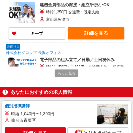
建機金属部品の溶接・組立/日払いOK
時給1,250円 交通費：既定支給
富山県魚津市
詳細を見る
キープ
派遣社員
株式会社グロップ 長浜オフィス
電子部品の組み立て／日勤／土日祝休み
時給1,150円〜1,438円＋交通費支給 ・残業手
当、深夜手当：法定基準通り別途支給 ・交通費支
もっと見る
給規定あり ・給与の希望日払い制度 ・退職金制度
雇入れ直後：富山県魚津市 変更の範囲：会社
（規定有） ＜月収例＞＊月22日勤務の場合 時給
の定める就業場所
1,150円×8時間×22日⇒202,400円＋残業代＋交通
あなたにおすすめの求人情報
費
詳細を見る
キープ
個別指導講師
正社員
職業紹介
時給 1,040円〜1,390円
株式会社リオン
仙台市青葉区
一眼レフカメラの製造スタッフ
月給245,000円〜280,000円（経験・能力によ