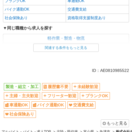
ブランクOK
車通勤OK
バイク通勤OK
交通費支給
社会保険あり
資格取得支援制度あり
同じ職種から求人を探す
軽作業・製造・物流
製造・組立・加工
関連する条件をもっと見る
同じ特徴から求人を探す
未経験歓迎
車通勤OK
ID：AE0810985522
交通費支給
社会保険あり
製造・組立・加工
履歴書不要
未経験歓迎
主婦・主夫歓迎
フリーター歓迎
ブランクOK
車通勤OK
バイク通勤OK
交通費支給
社会保険あり
もっと見る
アルバイト・バイト・求人TOP
北陸・甲信越
富山県
魚津市
株式会社テ