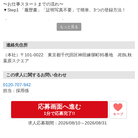
〜お仕事スタートまでの流れ〜
▼Step1 「履歴書」「証明写真不要」で簡単、3つの登録方法！
【オンライン登録（目安5分）】
もっと見る
いつでも好きな時間に登録OK
【電話登録（目安20分）】
受付時間/平日9:00〜19:00
連絡先住所
※電話登録の場合、就業前には登録会へお越しください
（本社）〒101-0022 東京都千代田区神田練塀町85番地 JEBL秋
葉原スクエア
【来場登録（目安1時間30分）】
受付時間/平日10:00〜17:00
この求人に関するお問い合わせ
▼Step2 全国にあるお仕事の中から、あなたにピッタリのお仕事を
0120-707-942
ご案内
担当：採用係
▼Step3 就業前に職場見学で気になる事はしっかりチェック！
▼Step4 気に入ったら雇用契約・お仕事スタート
応募画面へ進む
応募⇒最短で2日後からの勤務も可能です！
1分で応募完了!!
キープ
求人応募期間：2026/08/10～2026/08/31