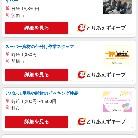
イバー
時給1,400円 交通費：既定支給
日給 15,850円
長野県駒ヶ根市
箕面市
詳細を見る
詳細を見る
キープ
とりあえずキープ
派遣社員
スーパー資材の仕分け作業スタッフ
株式会社テクノ・サービス/お仕事No/0893392
時給 1,350円
マシンオペレーター
船橋市
時給1500円 月収例：330、000円（月収例21日
実働残業代込）（残業・休日出勤手当て等が含ま
れています） 交通費全額支給
詳細を見る
とりあえずキープ
長野県駒ヶ根市 ＊車通勤OK
詳細を見る
キープ
アパレル用品や雑貨のピッキング検品
時給 1,200円〜1,500円
派遣社員
柏市
株式会社テクノ・サービス/お仕事No/0884635
機械オペレーター業務
詳細を見る
とりあえずキープ
時給1550円 月収例：346、000円（月収例21日
実働残業代込）（残業・休日出勤手当て等が含ま
れています） 交通費全額支給
長野県駒ヶ根市 ＊車通勤OK