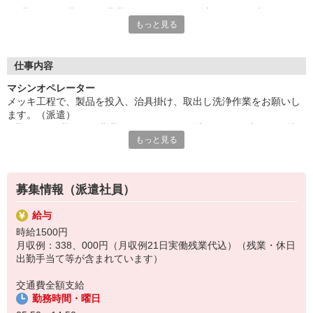
2週間の研修期間は日勤勤務となります。最初はみんな未経験、
もっと見る
特別な資格・経験・スキルは必要ありません。
派遣先に直接雇用してもらえるようサポートします。長期勤務歓
迎♪腰を据えて働きたい方にぴったりの環境です。
■お友達紹介キャンペーン！デジタルギフト3000円分プレゼント
仕事内容
（当社規定あり）
マシンオペレーター
メッキ工程で、製品を投入、治具掛け、取出し洗浄作業をお願いし
『テクノ・サービス』は、派遣業界大手スタッフサービスグルー
ます。（派遣）
プです。
2週間の研修期間は日勤勤務となります。最初はみんな未経験、特別
全国にあるお仕事の中から、一人ひとりのスキルや希望条件に応
もっと見る
な資格・経験・スキルは必要ありません。
じたお仕事をご案内します。
派遣先に直接雇用してもらえるようサポートします。長期勤務歓迎♪
安全管理体制も万全ですので安心してご就業いただけます。
腰を据えて働きたい方にぴったりの環境です。
＊ライン作業です
登録方法は、【オンライン】【電話】【登録会来場】の3つから
募集情報（派遣社員）
選べます♪
★★履歴書・証明写真は不要！★★
給与
また、ご登録済の方はお仕事の紹介がスムーズです。
時給1500円
ご応募お待ちしています。
月収例：338、000円（月収例21日実働残業代込）（残業・休日
出勤手当て等が含まれています）
交通費全額支給
勤務時間・曜日