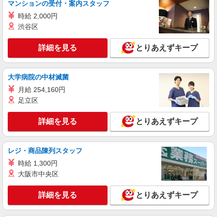
マンションの受付・案内スタッフ
時給 2,000円
詳細を見る
キープ
渋谷区
派遣社員
詳細を見る
とりあえずキープ
株式会社テクノ・サービス/お仕事No/0893444
組立・検査作業など
時給1600円 月収例：363、000円（月収例21日
大学病院の中材滅菌
実働残業代込）（残業・休日出勤手当て等が含ま
月給 254,160円
れています） 交通費全額支給
長野県駒ヶ根市 ＊車通勤OK
足立区
詳細を見る
キープ
詳細を見る
とりあえずキープ
派遣社員
株式会社テクノ・サービス/お仕事No/0889580
レジ・商品陳列スタッフ
組立業務
時給 1,300円
時給1300円 月収例：245、000円（月収例21日
大阪市中央区
実働残業代込）（残業・休日出勤手当て等が含ま
れています） 交通費全額支給
長野県駒ヶ根市 ＊車通勤OK
詳細を見る
とりあえずキープ
詳細を見る
キープ