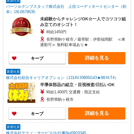
派遣社員
パーソルテンプスタッフ株式会社 上信コーディネートセンター（松
本）/26-0579535
未経験からチャレンジOK☆一人でコツコツ組
み立てのオシゴト！
時給1450円
長野県駒ケ根市／最寄駅：伊那福岡駅 ≪車
通勤可≫ 無料駐車場あり★
詳細を見る
キープ
派遣社員
株式会社綜合キャリアオプション（1314VJ0805G43★88-N-T4）
半導体部品の組立・目視検査/日払いOK
時給1,400円 交通費：既定支給
長野県駒ヶ根市
詳細を見る
キープ
派遣社員
株式会社テクノ・サービス/お仕事No/0910345