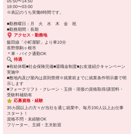
05:50〜14:50
18:00〜03:00
※表記のうち実働8時間です。
■勤務曜日：月 火 水 木 金 祝
■勤務期間：長期
アクセス・勤務地
飯田線「小町屋駅」より車10分
長野県駒ヶ根市
＊車・バイク通勤OK
待遇
■有給休暇■社会保険完備■退職金制度■お友達紹介キャンペーン
実施中
■敷地内及び屋内は原則禁煙※就業前までに就業条件明示書で明
示します
■フォークリフト・クレーン・玉掛・溶接の資格取得/講習料・
受験料補助有
応募資格・経験
35カ国以上の方々が当社を通じ就業中。毎月100人以上お仕事
スタート！
資格不問・未経験OK
フリーター、主婦・主夫歓迎