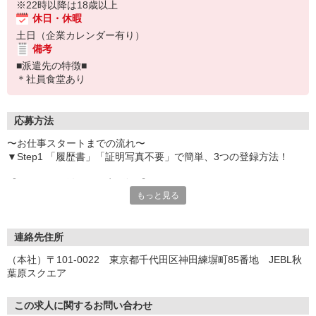
※22時以降は18歳以上
休日・休暇
土日（企業カレンダー有り）
備考
■派遣先の特徴■
＊社員食堂あり
応募方法
〜お仕事スタートまでの流れ〜
▼Step1 「履歴書」「証明写真不要」で簡単、3つの登録方法！
【オンライン登録（目安5分）】
もっと見る
いつでも好きな時間に登録OK
【電話登録（目安20分）】
受付時間/平日9:00〜19:00
連絡先住所
※電話登録の場合、就業前には登録会へお越しください
（本社）〒101-0022 東京都千代田区神田練塀町85番地 JEBL秋
葉原スクエア
【来場登録（目安1時間30分）】
受付時間/平日10:00〜17:00
この求人に関するお問い合わせ