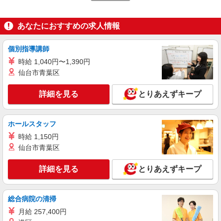
詳細を見る
キープ
あなたにおすすめの求人情報
派遣社員
個別指導講師
株式会社綜合キャリアオプション（1314VJ0805G43★89-N-T4）
時給 1,040円〜1,390円
医療用装置のキカイ操作・顕微鏡はんだ付け/
仙台市青葉区
日払いOK
時給1,350円 交通費：既定支給
詳細を見る
とりあえずキープ
長野県駒ヶ根市
詳細を見る
キープ
ホールスタッフ
時給 1,150円
派遣社員
仙台市青葉区
株式会社テクノ・サービス/お仕事No/0893447
組立・検査作業など
詳細を見る
とりあえずキープ
時給1500円 月収例：363、000円（月収例21日
実働残業代込）（残業・休日出勤手当て等が含ま
れています） 交通費全額支給
長野県駒ヶ根市 ＊車通勤OK
総合病院の清掃
月給 257,400円
詳細を見る
キープ