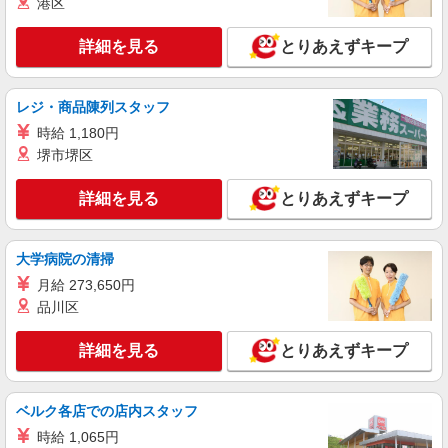
港区
派遣社員
詳細を見る
とりあえずキープ
株式会社テクノ・サービス/お仕事No/0916509
ボックスの製造・組立
レジ・商品陳列スタッフ
時給1400円 月収例：270、000円（月収例21日
実働残業代込）（残業・休日出勤手当て等が含ま
時給 1,180円
れています） 交通費全額支給
長野県駒ヶ根市 ＊車通勤OK
堺市堺区
詳細を見る
詳細を見る
キープ
とりあえずキープ
派遣社員
大学病院の清掃
株式会社テクノ・サービス/お仕事No/0893417
月給 273,650円
成型機オペレーター
品川区
時給1500円 月収例：340、000円（月収例21日
実働残業代込）（残業・休日出勤手当て等が含ま
れています） 交通費全額支給
詳細を見る
とりあえずキープ
長野県駒ヶ根市 ＊車通勤OK
詳細を見る
キープ
ベルク各店での店内スタッフ
時給 1,065円
派遣社員