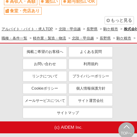
高収入・高額
週払い
給与前払いOK
食堂・売店あり
もっと見る
アルバイト・バイト・求人TOP
北陸・甲信越
長野県
駒ケ根市
株式会社
職種・条件一覧
軽作業・製造・物流
北陸・甲信越
長野県
駒ケ根市
掲載ご希望のお客様へ
よくある質問
お問い合わせ
利用規約
リンクについて
プライバシーポリシー
Cookieポリシー
個人情報保護方針
メールサービスについて
サイト運営会社
サイトマップ
(c) AIDEM Inc.
TOPへ