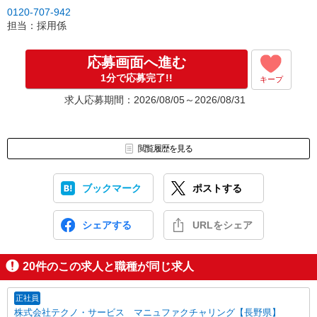
▼Step2 全国にあるお仕事の中から、あなたにピッタリのお仕事を
0120-707-942
ご案内
担当：採用係
▼Step3 就業前に職場見学で気になる事はしっかりチェック！
▼Step4 気に入ったら雇用契約・お仕事スタート
応募画面へ進む
応募⇒最短で2日後からの勤務も可能です！
1分で応募完了!!
キープ
求人応募期間：2026/08/05～2026/08/31
閲覧履歴を見る
ブックマーク
ポストする
シェアする
URLをシェア
20
件のこの求人と職種が同じ求人
正社員
株式会社テクノ・サービス マニュファクチャリング【長野県】