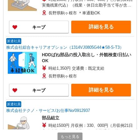
実働残業代込）（残業・休日出勤手当て等が含ま
れています） 交通費全額支給
長野県駒ヶ根市 ＊車通勤OK
詳細を見る
キープ
派遣社員
株式会社綜合キャリアオプション（1314VJ0805G44★58-S-T3）
HDDばね部品の投入取出し・外観検査/日払い
OK
時給1,350円 交通費：既定支給
長野県駒ヶ根市
詳細を見る
キープ
派遣社員
株式会社テクノ・サービス/お仕事No/0912937
部品組立
時給1500円 月収例：330、000円（月収例21日
実働残業代込）（残業・休日出勤手当て等が含ま
もっと見る
れています） 交通費全額支給
長野県駒ヶ根市 ＊車通勤OK