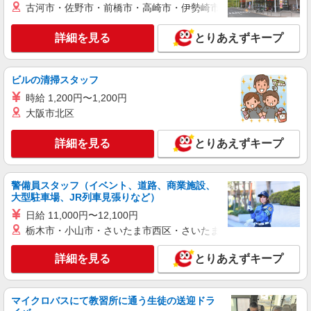
古河市・佐野市・前橋市・高崎市・伊勢崎市・太田市・館林市・
株式会社テクノ・サービス/お仕事No/0893414
成型機オペレーター
詳細を見る
とりあえずキープ
時給1500円 月収例：330、000円（月収例21日
実働残業代込）（残業・休日出勤手当て等が含ま
れています） 交通費全額支給
長野県駒ヶ根市 ＊車通勤OK
ビルの清掃スタッフ
時給 1,200円〜1,200円
詳細を見る
キープ
大阪市北区
派遣社員
詳細を見る
とりあえずキープ
株式会社テクノ・サービス/お仕事No/0893412
成型機オペレーター
時給1500円 月収例：355、000円（月収例21日
警備員スタッフ（イベント、道路、商業施設、
実働残業代込）（残業・休日出勤手当て等が含ま
大型駐車場、JR列車見張りなど）
れています） 交通費全額支給
長野県駒ヶ根市 ＊車通勤OK
日給 11,000円〜12,100円
栃木市・小山市・さいたま市西区・さいたま市岩槻区・久喜市・
詳細を見る
キープ
詳細を見る
とりあえずキープ
派遣社員
株式会社綜合キャリアオプション（1314VJ0805G44★57-N-T4）
マイクロバスにて教習所に通う生徒の送迎ドラ
船舶用ケーブルの電動組立/日払いOK