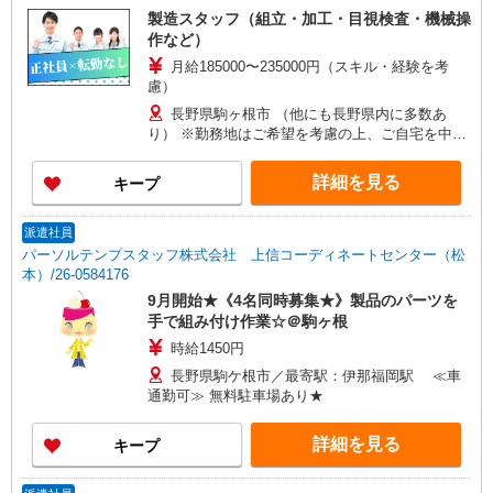
製造スタッフ（組立・加工・目視検査・機械操
作など）
月給185000〜235000円（スキル・経験を考
慮）
長野県駒ヶ根市 （他にも長野県内に多数あ
り） ※勤務地はご希望を考慮の上、ご自宅を中心
に通勤時間120分圏内のエリアとなります。（転勤
なし）
詳細を見る
キープ
派遣社員
パーソルテンプスタッフ株式会社 上信コーディネートセンター（松
本）/26-0584176
9月開始★《4名同時募集★》製品のパーツを
手で組み付け作業☆＠駒ヶ根
時給1450円
長野県駒ケ根市／最寄駅：伊那福岡駅 ≪車
通勤可≫ 無料駐車場あり★
詳細を見る
キープ