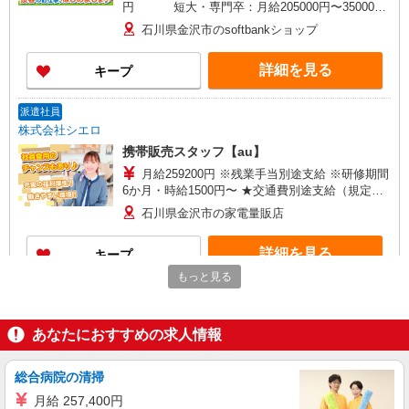
円 短大・専門卒：月給205000円〜350000
円 高卒：月給200000円〜350000
石川県金沢市のsoftbankショップ
円 ※別途支給（時間外手当、地域手当、役割手
当、資格手当） ※個人実績に応じて報奨金・イン
詳細を見る
キープ
センティブあり ※経験・能力・年齢を考慮して金
額を決定致します。 ＜補足事項＞ ・資格手当・役
割手当・地域手当（規定に応じて支給） ★交通費
派遣社員
別途支給（規定あり） ゜+゜・。○。・゜+゜ 入社
株式会社シエロ
祝い金10万円支給(規定有) お友達を紹介頂くと, イ
携帯販売スタッフ【au】
ンセンティブ支給(規定有) ゜・。○。・゜+゜・。
月給259200円 ※残業手当別途支給 ※研修期間
6か月・時給1500円〜 ★交通費別途支給（規定あ
り） ゜+゜・。○。・゜+゜・。○。・゜+゜ 入社
石川県金沢市の家電量販店
祝い金10万円支給(規定有) お友達を紹介頂くと, イ
ンセンティブ支給(規定有) ゜・。○。・゜+゜・。
詳細を見る
キープ
○。・゜+゜
もっと見る
紹介予定派遣
株式会社シエロ
あなたにおすすめの求人情報
スマホ携帯販売【エーユー】
月給259200円 ※残業手当別途支給 ※研修期間
6か月・時給1500円〜 ★交通費別途支給（規定あ
総合病院の清掃
り） ゜+゜・。○。・゜+゜・。○。・゜+゜ 入社
石川県金沢市の家電量販店
月給 257,400円
祝い金10万円支給(規定有) お友達を紹介頂くと, イ