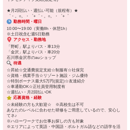
￣￣￣￣￣￣￣￣￣
自宅に居ながらスマホでカンタン面接OK！
★月2回払い・週払い可能（規程有）★
オンライン面談なのでスピード対応。
゜・。○。・゜+゜・。○。・゜+゜
勤務時間・曜日
10:00〜19:00（実働8h・休憩1h）
※土日祝含む週5日勤務
アクセス・勤務地
「野町」駅よりバス・車13分
「金沢」駅よりバス・車20分
石川県金沢市のauショップ
待遇
☆昇給☆交通費規定支給☆制服有☆社保完
☆資格・残業手当☆リゾート施設・ジム優待
☆特別ボーナス最大5万円(規定)☆友達紹介
☆車通勤OK☆正社員登用制度有
☆週払い・月2回払いOK
応募資格・経験
☆未経験の方も大歓迎☆ ※高校生は不可
あなたのレベルに合わせた研修をご用意しているので、安心し
てネ♪
※ハローワークでお仕事お探しの方も対象
※エリアによって英語・中国語・ポルトガル語などの語学を活