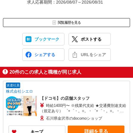
求人応募期間：2026/08/07～2026/08/31
閲覧履歴を見る
ブックマーク
ポストする
シェアする
URLをシェア
20
件のこの求人と職種が同じ求人
派遣社員
株式会社シエロ
【ドコモ】の店舗スタッフ
時給1400円〜 ※残業代支給 ★交通費別途支給
（規定あり） ゜+゜・。○。・゜+゜・。○。・゜
+゜ 入社祝い金10万円支給(規定有) お友達を紹介
石川県金沢市のdocomoショップ
頂くと, インセンティブ支給(規定有) ★月2回払
い・週払い可能（規程有）★ ゜・。○。・゜
詳細を見る
キープ
+゜・。○。・゜+゜