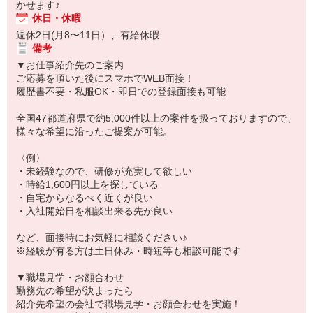
かせます♪
休日・休暇
週休2日(月8〜11日）、有給休暇
備考
▼お仕事紹介先のご案内
ご応募を頂いた後にスマホでWEB面接！
履歴書不要・私服OK・即日での登録面接も可能
全国47都道府県で約5,000件以上の案件を扱っておりますので、
様々な希望に沿ったご提案が可能。
〈例〉
・未経験なので、研修が充実して欲しい
・時給1,600円以上を探している
・自宅からなるべく近くが良い
・入社開始日を相談出来る先が良い
など、面接時にお気軽に相談ください♪
※経験が有る方は土日休み・時短等も相談可能です
▼職場見学・お顔合わせ
勤務先の希望が決まったら
紹介先希望の会社で職場見学・お顔合わせを実施！