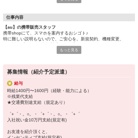
日々変わる専門知識を覚えるのはやっぱり大変。
でも心配ご無用！
仕事内容
シエロのご紹介するお店は、チームワークが良く
【au】の携帯販売スタッフ
お互いに教え合ったり、フォローしあったりする
携帯shopにて、スマホを案内するおシゴト♪
和気あいあいとした人間関係がある店舗ばかり！
特に難しい説明もないので、ご安心を。新規契約、機種変更、
皆で一緒にステップアップしましょう♪
各種料金プランのご相談対応・ご提案などをお願いします。
もっと見る
【選べるお仕事いろいろ】
初めての方でも安心♪
￣￣￣￣￣￣￣￣￣￣￣
あなた専属のコーディネーターが親切・丁寧にフォローするので、
▼オフィスワーク
満足度◎
事務、経理、データ入力、コールセンター、受付
募集情報（紹介予定派遣）
▼工場・製造・軽作業系
■携帯やインターネット販売業務
機械/食品製造・梱包・仕分け・加工・組立・検査
給与
docomo(ドコモ)/au(エーユー)・KDDI/softbank(ソフトバンク)など
▼美容系
時給1400円〜1600円（経験・能力による）
の大手キャリアから
眉毛サロンのアイブロウ・ネイリスト・エステ
※残業代支給
ワイモバイル(Y!mobille)、楽天モバイル、UQなど格安スマホまで幅
▼営業・販売
★交通費別途支給（規定あり）
広く紹介可能♪
法人営業・アパレル販売・個別指導塾・人材紹介
人気のApple（アップル）店舗もございます！
▼人気案件も多数♪
゜+゜・。○。・゜+゜・。○。・゜+゜
短期・期間限定・オープニング・官公庁案件
入社祝い金10万円支給(規定有)
上場/優良/大手企業など
お友達を紹介頂くと,
【スマホ面接実施中】
インセンティブ支給(規定有)