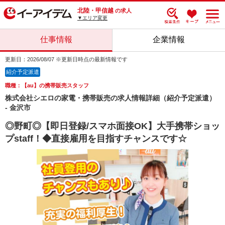
北陸・甲信越
の求人
▼エリア変更
仕事情報
企業情報
更新日：2026/08/07 ※更新日時点の最新情報です
紹介予定派遣
職種：【au】の携帯販売スタッフ
株式会社シエロの家電・携帯販売の求人情報詳細（紹介予定派遣）
- 金沢市
◎野町◎【即日登録/スマホ面接OK】大手携帯ショッ
プstaff！◆直接雇用を目指すチャンスです☆