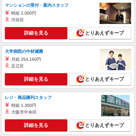
売
マンションの受付・案内スタッフ
給与 大卒・院卒：月給210000円〜350000
時給 2,000円
円 短大・専門卒：月給205000円〜350000
円 高卒：月給200000円〜350000
渋谷区
石川県金沢市のsoftbankショップ
円 ※別途支給（時間外手当、地域手当、役割手
当、資格手当） ※個人実績に応じて報奨金・イン
詳細を見る
とりあえずキープ
詳細を見る
キープ
センティブあり ※経験・能力・年齢を考慮して金
額を決定致します。 ＜補足事項＞ ・資格手当・役
割手当・地域手当（規定に応じて支給） ★交通費
派遣社員
大学病院の中材滅菌
別途支給（規定あり） ゜+゜・。○。・゜+゜ 入社
株式会社シエロ
祝い金10万円支給(規定有) お友達を紹介頂くと, イ
月給 254,160円
【楽天モバイル】の携帯販売スタッフ
ンセンティブ支給(規定有) ゜・。○。・゜+゜・。
足立区
月給245250円〜 ※残業代支給 ★交通費別途支
給（規定あり） ゜+゜・。○。・゜+゜・。
詳細を見る
とりあえずキープ
○。・゜+゜ 入社祝い金10万円支給(規定有) お友達
石川県金沢市の楽天モバイルショップ
を紹介頂くと, インセンティブ支給(規定有) ゜・。
○。・゜+゜・。○。・゜+゜
詳細を見る
キープ
レジ・商品陳列スタッフ
時給 1,300円
紹介予定派遣
大阪市中央区
株式会社シエロ
携帯販売スタッフ
詳細を見る
とりあえずキープ
時給1250円〜1650円（経験・能力による） ※
残業代支給 ★交通費別途支給（規定あり） ゜