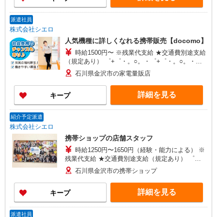
派遣社員
株式会社シエロ
人気機種に詳しくなれる携帯販売【docomo】
時給1500円〜 ※残業代支給 ★交通費別途支給
（規定あり） ゜+゜・。○。・゜+゜・。○。・゜
+゜ 入社祝い金10万円支給(規定有) お友達を紹介
石川県金沢市の家電量販店
頂くと, インセンティブ支給(規定有) ★月2回払
い・週払い可能（規程有）★ ゜・。○。・゜
詳細を見る
キープ
+゜・。○。・゜+゜
紹介予定派遣
株式会社シエロ
携帯ショップの店舗スタッフ
時給1250円〜1650円（経験・能力による） ※
残業代支給 ★交通費別途支給（規定あり） ゜
+゜・。○。・゜+゜・。○。・゜+゜ 入社祝い金10
石川県金沢市の携帯ショップ
万円支給(規定有) お友達を紹介頂くと, インセンテ
ィブ支給(規定有) ★月2回払い・週払い可能（規程
詳細を見る
キープ
有）★ ゜・。○。・゜+゜・。○。・゜+゜
派遣社員