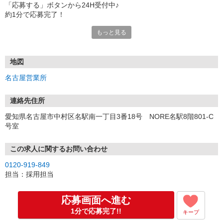
「応募する」ボタンから24H受付中♪
約1分で応募完了！
もっと見る
■電話応募の場合
電話応募も歓迎！（受付:10:00〜20:00）
土日祝も受付中♪
地図
【選考フロー】
名古屋営業所
①応募から3営業日を目安に、メールorお電話でご連絡します。
②面接日時を決定！「0120」から始まる電話番号からご連絡します
★スマホでWEB面接（LINEなど）・出張面接・事務所面接と選べま
連絡先住所
す
愛知県名古屋市中村区名駅南一丁目3番18号 NORE名駅8階801-C
③面接実施（履歴書不要）
号室
④勤務開始（スタート日は応相談）
※ご希望があれば、職場見学の調整もOKです！
この求人に関するお問い合わせ
お気軽にご応募ください♪
0120-919-849
担当：採用担当
応募画面へ進む
1分で応募完了!!
キープ