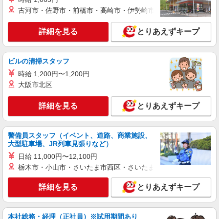
古河市・佐野市・前橋市・高崎市・伊勢崎市・太田市・館林市・
紹介予定派遣
株式会社シエロ
詳細を見る
とりあえずキープ
【softbank】の携帯販売スタッフ
時給1500円〜1600円（経験・能力による） ※
残業代支給 ★交通費別途支給（規定あり） ゜
ビルの清掃スタッフ
+゜・。○。・゜+゜・。○。・゜+゜ 入社祝い金10
石川県金沢市のsoftbankショップ
時給 1,200円〜1,200円
万円支給(規定有) お友達を紹介頂くと, インセンテ
ィブ支給(規定有) ★月2回払い・週払い可能（規程
大阪市北区
詳細を見る
キープ
有）★ ゜・。○。・゜+゜・。○。・゜+゜
詳細を見る
とりあえずキープ
紹介予定派遣
株式会社シエロ
スマホ携帯販売【楽天モバイル】
警備員スタッフ（イベント、道路、商業施設、
大型駐車場、JR列車見張りなど）
未経験：月給26万円〜 経験者：月給27万円〜
※残業代支給 ★交通費別途支給（規定あり） ゜
日給 11,000円〜12,100円
+゜・。○。・゜+゜・。○。・゜+゜ 入社祝い金10
栃木市・小山市・さいたま市西区・さいたま市岩槻区・久喜市・
石川県金沢市の家電量販店
万円支給(規定有) お友達を紹介頂くと, インセンテ
ィブ支給(規定有) ゜・。○。・゜+゜・。○。・゜
詳細を見る
とりあえずキープ
詳細を見る
キープ
+゜
派遣社員
本社総務・経理（正社員）※試用期間あり