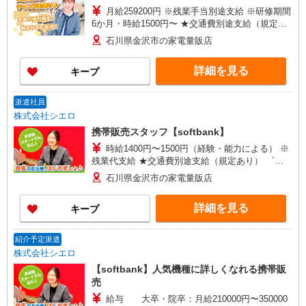
月給259200円 ※残業手当別途支給 ※研修期間
6か月・時給1500円〜 ★交通費別途支給（規定あ
り） ゜+゜・。○。・゜+゜・。○。・゜+゜ 入社
石川県金沢市の家電量販店
祝い金10万円支給(規定有) お友達を紹介頂くと, イ
ンセンティブ支給(規定有) ゜・。○。・゜+゜・。
詳細を見る
キープ
○。・゜+゜
派遣社員
株式会社シエロ
携帯販売スタッフ【softbank】
時給1400円〜1500円（経験・能力による） ※
残業代支給 ★交通費別途支給（規定あり） ゜
+゜・。○。・゜+゜・。○。・゜+゜ 入社祝い金10
石川県金沢市の家電量販店
万円支給(規定有) お友達を紹介頂くと, インセンテ
ィブ支給(規定有) ★月2回払い・週払い可能（規程
詳細を見る
キープ
有）★ ゜・。○。・゜+゜・。○。・゜+゜
紹介予定派遣
株式会社シエロ
【softbank】人気機種に詳しくなれる携帯販
売
給与 大卒・院卒：月給210000円〜350000