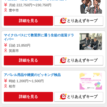
株式会社シエロ
月給 222,750円〜230,750円
スマホ携帯販売【エーユー】
豊中市
月給259200円 ※残業手当別途支給 ※研修期間
6か月・時給1500円〜 ★交通費別途支給（規定あ
詳細を見る
とりあえずキープ
り） ゜+゜・。○。・゜+゜・。○。・゜+゜ 入社
石川県金沢市の家電量販店
祝い金10万円支給(規定有) お友達を紹介頂くと, イ
ンセンティブ支給(規定有) ゜・。○。・゜+゜・。
詳細を見る
キープ
○。・゜+゜
マイクロバスにて教習所に通う生徒の送迎ドラ
イバー
派遣社員
日給 15,850円
株式会社シエロ
箕面市
スマホ携帯販売【エーユー】
詳細を見る
とりあえずキープ
月給259200円 ※残業手当別途支給 ※研修期間
6か月・時給1500円〜 ★交通費別途支給（規定あ
り） ゜+゜・。○。・゜+゜・。○。・゜+゜ 入社
石川県金沢市の家電量販店
祝い金10万円支給(規定有) お友達を紹介頂くと, イ
アパレル用品や雑貨のピッキング検品
ンセンティブ支給(規定有) ゜・。○。・゜+゜・。
時給 1,200円〜1,500円
詳細を見る
キープ
○。・゜+゜
柏市
派遣社員
詳細を見る
とりあえずキープ
株式会社シエロ
【softbank】人気機種に詳しくなれる携帯販