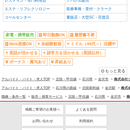
レストラン・専門料理店
アパレル販売
エステ・リフレクソロジー
医療事務・受付・クラーク
コールセンター
量販店・大型SC・百貨店
家電・携帯販売
即日勤務OK
履歴書不要
Web面接OK
未経験歓迎
ミドル（40代～）活躍中
英語が活かせる
語学力を活かせる（英語以外）
ボーナス・賞与あり
昇給あり
もっと見る
アルバイト・バイト・求人TOP
北陸・甲信越
石川県
金沢市
株式会社
アルバイト・バイト・求人TOP
石川県の路線
北陸新幹線
金沢駅
株式
職種・条件一覧
販売・接客サービス
北陸・甲信越
石川県
金沢市
株
掲載ご希望のお客様へ
よくある質問
お問い合わせ
利用規約