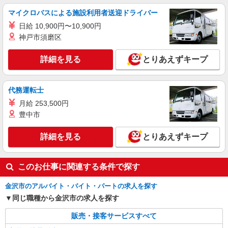
+゜・。○。・゜+゜・。○。・゜+゜ 入社祝い金10
石川県金沢市の携帯ショップ
マイクロバスによる施設利用者送迎ドライバー
万円支給(規定有) お友達を紹介頂くと, インセンテ
日給 10,900円〜10,900円
ィブ支給(規定有) ★月2回払い・週払い可能（規程
詳細を見る
キープ
有）★ ゜・。○。・゜+゜・。○。・゜+゜
神戸市須磨区
紹介予定派遣
詳細を見る
とりあえずキープ
株式会社シエロ
【ソフトバンク】の店舗スタッフ
代務運転士
給与 大卒・院卒：月給210000円〜350000
円 短大・専門卒：月給205000円〜350000
月給 253,500円
円 高卒：月給200000円〜350000
石川県金沢市のsoftbankショップ
豊中市
円 ※別途支給（時間外手当、地域手当、役割手
当、資格手当） ※個人実績に応じて報奨金・イン
詳細を見る
詳細を見る
とりあえずキープ
キープ
センティブあり ※経験・能力・年齢を考慮して金
額を決定致します。 ＜補足事項＞ ・資格手当・役
割手当・地域手当（規定に応じて支給） ★交通費
別途支給（規定あり） ゜+゜・。○。・゜+゜ 入社
このお仕事に関連する条件で探す
祝い金10万円支給(規定有) お友達を紹介頂くと, イ
ンセンティブ支給(規定有) ゜・。○。・゜+゜・。
金沢市のアルバイト・バイト・パートの求人を探す
同じ職種から金沢市の求人を探す
販売・接客サービスすべて