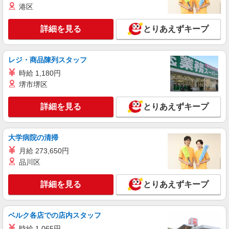
港区
ンセンティブ支給(規定有) ゜・。○。・゜+゜・。
詳細を見る
キープ
○。・゜+゜
詳細を見る
とりあえずキープ
紹介予定派遣
株式会社シエロ
レジ・商品陳列スタッフ
【softbank】の携帯販売スタッフ
時給 1,180円
時給1300円〜1400円（経験・能力による） ※
残業代支給 ★交通費別途支給（規定あり） ゜
堺市堺区
+゜・。○。・゜+゜・。○。・゜+゜ 入社祝い金10
石川県金沢市のsoftbankショップ
万円支給(規定有) お友達を紹介頂くと, インセンテ
詳細を見る
とりあえずキープ
ィブ支給(規定有) ★月2回払い・週払い可能（規程
詳細を見る
キープ
有）★ ゜・。○。・゜+゜・。○。・゜+゜
大学病院の清掃
紹介予定派遣
月給 273,650円
株式会社シエロ
品川区
人気機種に詳しくなれる携帯販売
時給1250円〜1650円（経験・能力による） ※
詳細を見る
とりあえずキープ
残業代支給 ★交通費別途支給（規定あり） ゜
+゜・。○。・゜+゜・。○。・゜+゜ 入社祝い金10
石川県金沢市の携帯ショップ
万円支給(規定有) お友達を紹介頂くと, インセンテ
ィブ支給(規定有) ★月2回払い・週払い可能（規程
ベルク各店での店内スタッフ
詳細を見る
キープ
有）★ ゜・。○。・゜+゜・。○。・゜+゜
時給 1,065円