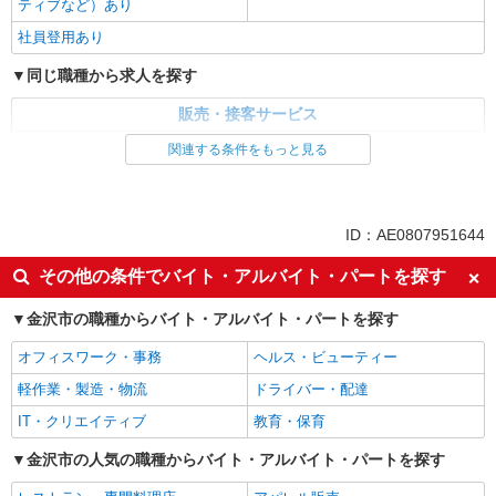
ティブなど）あり
社員登用あり
同じ職種から求人を探す
販売・接客サービス
家電・携帯販売
関連する条件をもっと見る
同じ特徴から求人を探す
未経験歓迎
ミドル（40代～）活躍中
ID：AE0807951644
英語が活かせる
ボーナス・賞与あり
その他の条件でバイト・アルバイト・パートを探す
日払い
車通勤OK
金沢市の職種からバイト・アルバイト・パートを探す
交通費支給
社会保険あり
社員登用あり
オフィスワーク・事務
ヘルス・ビューティー
軽作業・製造・物流
ドライバー・配達
IT・クリエイティブ
教育・保育
金沢市の人気の職種からバイト・アルバイト・パートを探す