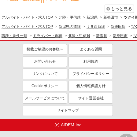
もっと見る
アルバイト・バイト・求人TOP
北陸・甲信越
新潟県
新発田市
ツクイ
アルバイト・バイト・求人TOP
新潟県の路線
ＪＲ白新線
新発田駅
ツ
職種・条件一覧
ドライバー・配達
北陸・甲信越
新潟県
新発田市
ツ
掲載ご希望のお客様へ
よくある質問
お問い合わせ
利用規約
リンクについて
プライバシーポリシー
Cookieポリシー
個人情報保護方針
メールサービスについて
サイト運営会社
サイトマップ
(c) AIDEM Inc.