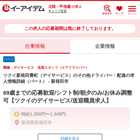
北陸・甲信越
の求人
▼エリア変更
この求人の応募期間は既に終了しております。
仕事情報
企業情報
パート
職種：デイサービス 送迎スタッフ（ケアドライバー）
ツクイ新発田豊町（デイサービス）のその他ドライバー・配達の求
人情報詳細（パート） - 新発田市
69歳までの応募歓迎/シフト制/朝夕のみ/お休み調整
可【ツクイのデイサービス/送迎職員求人】
時給1,050円〜1,349円
新潟県新発田市
★土日祝日は時給100円アップ！
※給与幅は資格・経験等による
詳細を見る