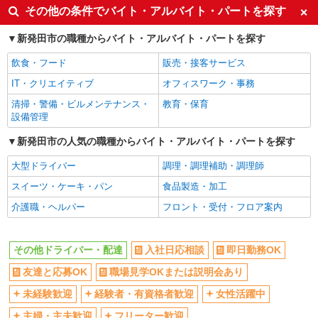
副業・WワークOK
交通費支給
その他の条件でバイト・アルバイト・パートを探す
社会保険あり
産休・育休取得実績あり
新発田市の職種からバイト・アルバイト・パートを探す
社員登用あり
飲食・フード
販売・接客サービス
IT・クリエイティブ
オフィスワーク・事務
清掃・警備・ビルメンテナンス・
教育・保育
設備管理
新発田市の人気の職種からバイト・アルバイト・パートを探す
大型ドライバー
調理・調理補助・調理師
スイーツ・ケーキ・パン
食品製造・加工
介護職・ヘルパー
フロント・受付・フロア案内
その他ドライバー・配達
入社日応相談
即日勤務OK
友達と応募OK
職場見学OKまたは説明会あり
未経験歓迎
経験者・有資格者歓迎
女性活躍中
主婦・主夫歓迎
フリーター歓迎