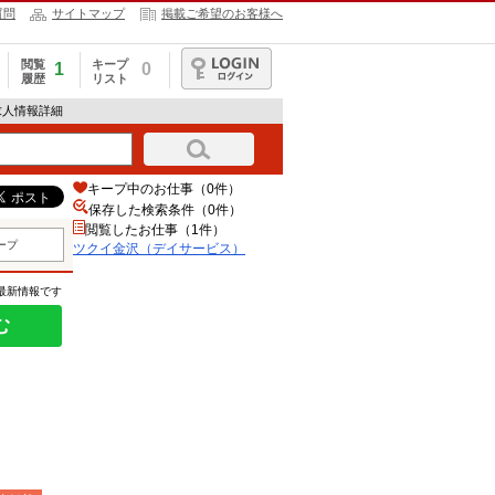
質問
サイトマップ
掲載ご希望のお客様へ
閲覧
キープ
1
0
履歴
リスト
ログイン
求人情報詳細
キープ中のお仕事（0件）
保存した検索条件（
0
件）
閲覧したお仕事（1件）
ープ
ツクイ金沢（デイサービス）
の最新情報です
む