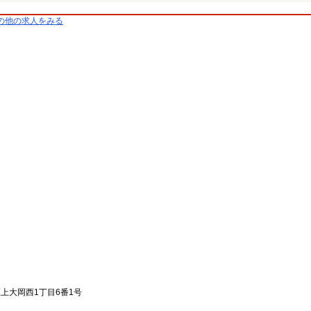
の他の求人をみる
区上大岡西1丁目6番1号