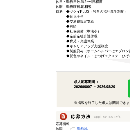
休日・
勤務日数:週2〜4日程度
休暇
勤務曜日:応相談
待遇
◆ツクイPLUS（独自の福利厚生制度）
◆育児手当
◆交通費規定支給
◆有給
◆社保完備（準法令）
◆産前産後介護休暇
◆育児・介護休業
◆キャリアアップ支援制度
◆制服貸与（ホームヘルパーはエプロン
◆髪色やネイル・まつげエクステ・ひげ
求人応募期間 ：
2026/08/07 ～ 2026/08/20
※掲載を終了した求人は閲覧できま
応募情報
地図
勤務地