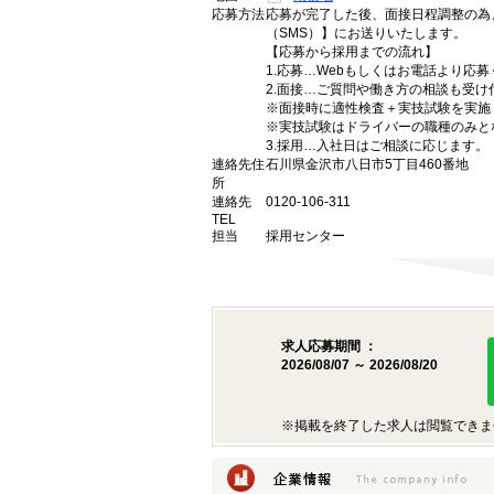
応募方法
応募が完了した後、面接日程調整の為
（SMS）】にお送りいたします。
【応募から採用までの流れ】
1.応募…Webもしくはお電話より応
2.面接…ご質問や働き方の相談も受け
※面接時に適性検査＋実技試験を実施
※実技試験はドライバーの職種のみと
3.採用…入社日はご相談に応じます。
連絡先住
石川県金沢市八日市5丁目460番地
所
連絡先
0120-106-311
TEL
担当
採用センター
求人応募期間 ：
2026/08/07 ～ 2026/08/20
※掲載を終了した求人は閲覧できま