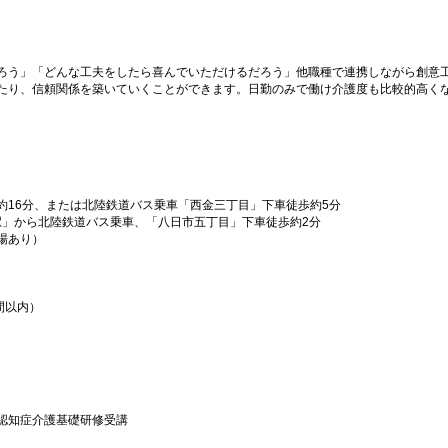
ろう」「どんな工夫をしたら喜んでいただけるだろう」他職種で連携しながら創意
たり、信頼関係を築いていくことができます。日勤のみで働け介護度も比較的高く
約16分、または北陸鉄道バス乗車「西金三丁目」下車徒歩約5分
沢駅」から北陸鉄道バス乗車、「八日市五丁目」下車徒歩約2分
場あり）
間以内）
認知症介護基礎研修受講