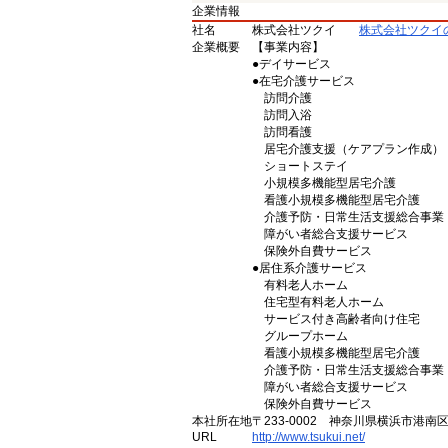
企業情報
社名
株式会社ツクイ
株式会社ツクイ
企業概要
【事業内容】
●デイサービス
●在宅介護サービス
訪問介護
訪問入浴
訪問看護
居宅介護支援（ケアプラン作成）
ショートステイ
小規模多機能型居宅介護
看護小規模多機能型居宅介護
介護予防・日常生活支援総合事業
障がい者総合支援サービス
保険外自費サービス
●居住系介護サービス
有料老人ホーム
住宅型有料老人ホーム
サービス付き高齢者向け住宅
グループホーム
看護小規模多機能型居宅介護
介護予防・日常生活支援総合事業
障がい者総合支援サービス
保険外自費サービス
本社所在地
〒233-0002 神奈川県横浜市港南
URL
http://www.tsukui.net/