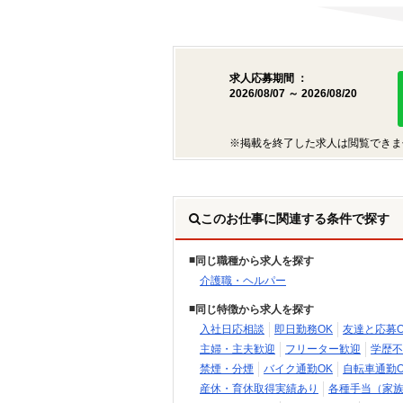
求人応募期間 ：
2026/08/07 ～ 2026/08/20
※掲載を終了した求人は閲覧できま
このお仕事に関連する条件で探す
同じ職種から求人を探す
介護職・ヘルパー
同じ特徴から求人を探す
入社日応相談
即日勤務OK
友達と応募O
主婦・主夫歓迎
フリーター歓迎
学歴不
禁煙・分煙
バイク通勤OK
自転車通勤O
産休・育休取得実績あり
各種手当（家