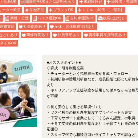
と応募OK
職場見学OKまたは説明会あり
未経験歓迎
経験者・有資格
リーター歓迎
学歴不問
ブランクOK
ミドル（40代～）活躍中
り
禁煙・分煙
バイク通勤OK
自転車通勤OK
残業ほぼなし
通費支給
社会保険あり
産休・育休取得実績あり
など）あり
研修制度あり
社員登用あり
資格取得支援制度あり
ネイルOK
■オススメポイント■
◇育成・研修制度充実
・チューターという指導担当者が育成・フォロー！
・初期研修や階層別研修など、成長段階に応じた研修
あり
・キャリアアップ支援制度を活用して働きながら資格
が可能
◇長く安心して働ける環境づくり
・ツクイ独自の福祉厚生制度でプライベートも充実
・子育てサポート企業として「くるみん認定」の取得
・子育て支援の福利厚生制度あり！子育てと仕事の両
応援◎
・スタッフ何でも相談窓口やライフキャリア相談など