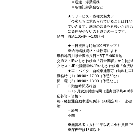
※送迎・添乗業務
※各種記録業務など
★＼サービス・職種の魅力／
「今私たちに求められていることは何だ
ていきます。感謝の言葉を直接いただけ
に負担が少ないのも魅力の一つです。
給与
時給1,054円〜1,097円
★土日祝日は時給100円アップ！
※給与幅は資格・経験等による
勤務地
石川県金沢市八日市5丁目460番地
交通ア
・IRいしかわ鉄道「西金沢駅」から徒歩
クセス
・JR北陸新幹線/IRいしかわ鉄道「金
★車・バイク・自転車通勤可（無料駐車
勤務時
（1）08:00〜17:00（休憩60分）
間・曜
（2）08:00〜13:00（休憩なし）
日
※勤務時間応相談
※1ヶ月変形労働時間（週実働平均40時
応募資
＜資格＞
格・経
普通自動車運転免許（AT限定可） 必須
験
＜経験＞
不問
※無資格者：入社半年以内に会社負担で
※深夜帯は18歳以上