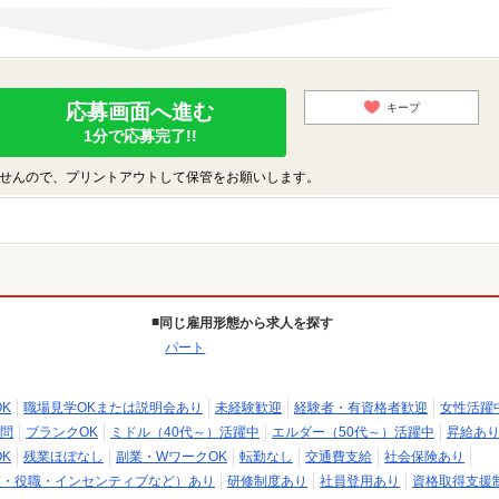
応募画面へ進む
キープ
1分で応募完了!!
せんので、プリントアウトして保管をお願いします。
同じ雇用形態から求人を探す
パート
K
職場見学OKまたは説明会あり
未経験歓迎
経験者・有資格者歓迎
女性活躍
問
ブランクOK
ミドル（40代～）活躍中
エルダー（50代～）活躍中
昇給あ
K
残業ほぼなし
副業・WワークOK
転勤なし
交通費支給
社会保険あり
族・役職・インセンティブなど）あり
研修制度あり
社員登用あり
資格取得支援