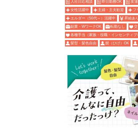
入社日応相談
即日勤務OK
友達
女性活躍中
主婦・主夫歓迎
フ
エルダー（50代～）活躍中
昇給あ
副業・WワークOK
転勤なし
交
各種手当（家族・役職・インセンティブ
髪型・髪色自由
髭（ひげ）OK