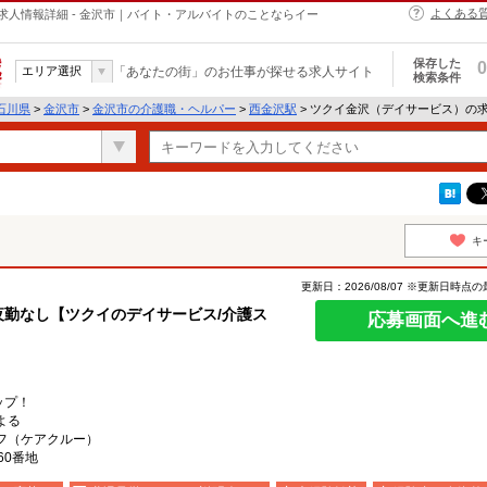
よくある
人情報詳細 - 金沢市｜バイト・アルバイトのことならイー
保存した
0
エリア選択
「あなたの街」のお仕事が探せる求人サイト
検索条件
石川県
>
金沢市
>
金沢市の介護職・ヘルパー
>
西金沢駅
> ツクイ金沢（デイサービス）の
キ
更新日：2026/08/07 ※更新日時点
夜勤なし【ツクイのデイサービス/介護ス
応募画面へ進
ップ！
よる
フ（ケアクルー）
60番地