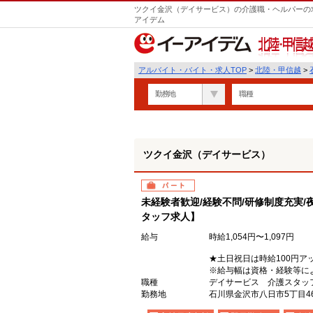
ツクイ金沢（デイサービス）の介護職・ヘルパーの求
アイデム
北陸・甲信越
アルバイト・バイト・求人TOP
>
北陸・甲信越
>
勤務地
職種
ツクイ金沢（デイサービス）
パート
未経験者歓迎/経験不問/研修制度充実/
タッフ求人】
給与
時給1,054円〜1,097円
★土日祝日は時給100円ア
※給与幅は資格・経験等に
職種
デイサービス 介護スタッ
勤務地
石川県金沢市八日市5丁目4