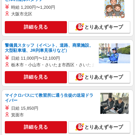
派遣社員
時給 1,200円〜1,200円
株式会社kotrio /●MT-H-2006295
大阪市北区
伊那市＊グループホームSTAFF＊生活のサポ
ート業務を担当
詳細を見る
とりあえずキープ
時給1500円〜2125円 ＜日払い有/週払い有/交
通費全支給(ガソリン代含む)＞
伊那市内
警備員スタッフ（イベント、道路、商業施設、
大型駐車場、JR列車見張りなど）
詳細を見る
キープ
日給 11,000円〜12,100円
栃木市・小山市・さいたま市西区・さいたま市岩槻区・久喜市・
派遣社員
株式会社kotrio /●MT-H-2068914
詳細を見る
とりあえずキープ
伊那市の小さいデイサービス★残業なし♪日勤
のみ◎夜はおうち時間
マイクロバスにて教習所に通う生徒の送迎ドラ
時給1500円〜2125円 ＜日払い有/週払い有/交
イバー
通費全支給(ガソリン代含む)＞
日給 15,850円
伊那市内
箕面市
詳細を見る
キープ
詳細を見る
とりあえずキープ