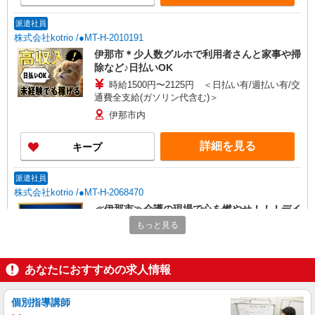
派遣社員
株式会社kotrio /●MT-H-2010191
伊那市＊少人数グルホで利用者さんと家事や掃
除など♪日払いOK
時給1500円〜2125円 ＜日払い有/週払い有/交
通費全支給(ガソリン代含む)＞
伊那市内
詳細を見る
キープ
派遣社員
株式会社kotrio /●MT-H-2068470
≪伊那市≫介護の現場で心を燃やせ！！！デイ
サービスSTAFF
もっと見る
時給1500円〜2125円 ＜日払い有/週払い有/交
通費全支給(ガソリン代含む)＞
あなたにおすすめの求人情報
伊那市内
詳細を見る
キープ
個別指導講師