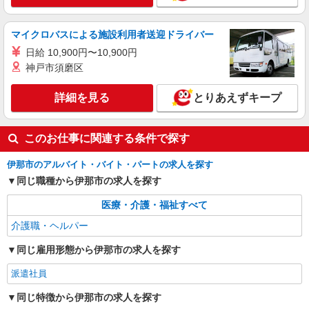
派遣社員
株式会社kotrio /●MT-H-2068650
伊那市のデイサービス♪日勤のみ！残業ゼロで
マイクロバスによる施設利用者送迎ドライバー
趣味も満喫
日給 10,900円〜10,900円
時給1500円〜2125円 ＜日払い有/週払い有/交
神戸市須磨区
通費全支給(ガソリン代含む)＞
伊那市内
詳細を見る
とりあえずキープ
詳細を見る
キープ
このお仕事に関連する条件で探す
伊那市のアルバイト・バイト・パートの求人を探す
同じ職種から伊那市の求人を探す
医療・介護・福祉すべて
介護職・ヘルパー
同じ雇用形態から伊那市の求人を探す
派遣社員
同じ特徴から伊那市の求人を探す