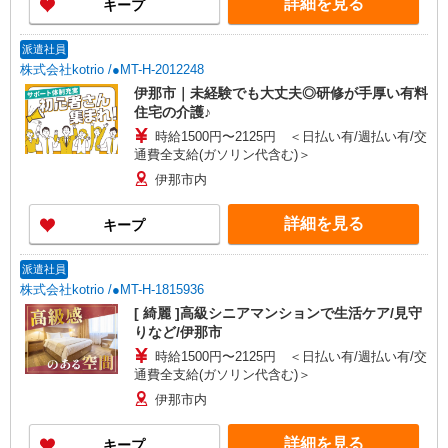
詳細を見る
キープ
派遣社員
株式会社kotrio /●MT-H-2012248
伊那市｜未経験でも大丈夫◎研修が手厚い有料
住宅の介護♪
時給1500円〜2125円 ＜日払い有/週払い有/交
通費全支給(ガソリン代含む)＞
伊那市内
詳細を見る
キープ
派遣社員
株式会社kotrio /●MT-H-1815936
[ 綺麗 ]高級シニアマンションで生活ケア/見守
りなど/伊那市
時給1500円〜2125円 ＜日払い有/週払い有/交
通費全支給(ガソリン代含む)＞
伊那市内
詳細を見る
キープ