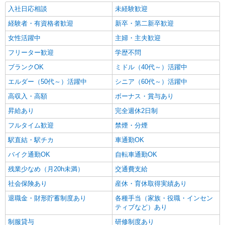
入社日応相談
未経験歓迎
経験者・有資格者歓迎
新卒・第二新卒歓迎
女性活躍中
主婦・主夫歓迎
フリーター歓迎
学歴不問
ブランクOK
ミドル（40代～）活躍中
エルダー（50代～）活躍中
シニア（60代～）活躍中
高収入・高額
ボーナス・賞与あり
昇給あり
完全週休2日制
フルタイム歓迎
禁煙・分煙
駅直結・駅チカ
車通勤OK
バイク通勤OK
自転車通勤OK
残業少なめ（月20h未満）
交通費支給
社会保険あり
産休・育休取得実績あり
退職金・財形貯蓄制度あり
各種手当（家族・役職・インセン
ティブなど）あり
制服貸与
研修制度あり