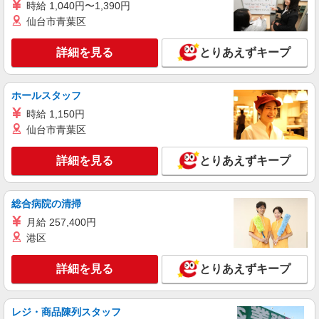
時給 1,040円〜1,390円
派遣社員
仙台市青葉区
株式会社kotrio /●MT-H-1959341
伊那市｜リハビリ補助などのデイサービス
詳細を見る
とりあえずキープ
STAFF♪未経験OK
時給1500円〜2125円 ＜日払い有/週払い有/交
通費全支給(ガソリン代含む)＞
ホールスタッフ
伊那市内
時給 1,150円
仙台市青葉区
詳細を見る
キープ
詳細を見る
とりあえずキープ
派遣社員
株式会社kotrio /●MT-H-2067342
総合病院の清掃
伊那市/未経験OK★誰かの支えになれる人に！
グルホの世話人♪
月給 257,400円
時給1500円〜2125円 ＜日払い有/週払い有/交
港区
通費全支給(ガソリン代含む)＞
伊那市内
詳細を見る
とりあえずキープ
詳細を見る
キープ
レジ・商品陳列スタッフ