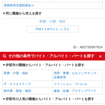
資格取得支援制度あり
同じ職種から求人を探す
医療・介護・福祉
介護職・ヘルパー
関連する条件をもっと見る
同じ特徴から求人を探す
未経験歓迎
ミドル（40代～）活躍中
ID：AE0730587824
ボーナス・賞与あり
車通勤OK
その他の条件でバイト・アルバイト・パートを探す
交通費支給
社会保険あり
伊那市の職種からバイト・アルバイト・パートを探す
産休・育休取得実績あり
医療・介護・福祉
清掃・警備・ビルメンテナンス・
設備管理
IT・クリエイティブ
ファッション・アパレル
軽作業・製造・物流
建築・設備・アクティブワーク
伊那市の人気の職種からバイト・アルバイト・パートを探す