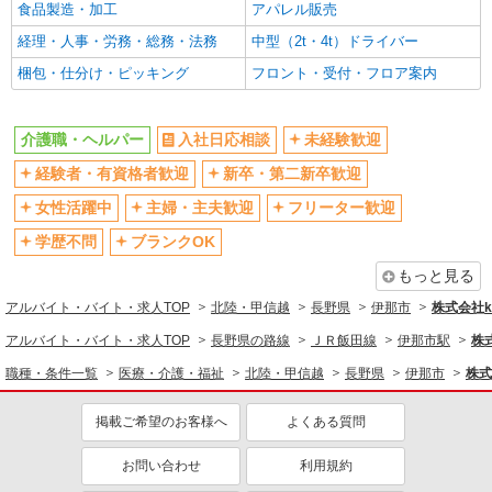
食品製造・加工
アパレル販売
経理・人事・労務・総務・法務
中型（2t・4t）ドライバー
梱包・仕分け・ピッキング
フロント・受付・フロア案内
介護職・ヘルパー
入社日応相談
未経験歓迎
経験者・有資格者歓迎
新卒・第二新卒歓迎
女性活躍中
主婦・主夫歓迎
フリーター歓迎
学歴不問
ブランクOK
もっと見る
アルバイト・バイト・求人TOP
北陸・甲信越
長野県
伊那市
株式会社ko
アルバイト・バイト・求人TOP
長野県の路線
ＪＲ飯田線
伊那市駅
株式
職種・条件一覧
医療・介護・福祉
北陸・甲信越
長野県
伊那市
株式
掲載ご希望のお客様へ
よくある質問
お問い合わせ
利用規約