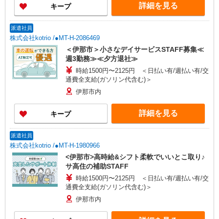
詳細を見る
キープ
派遣社員
株式会社kotrio /●MT-H-2086469
＜伊那市＞小さなデイサービスSTAFF募集≪
週3勤務≫≪夕方退社≫
時給1500円〜2125円 ＜日払い有/週払い有/交
通費全支給(ガソリン代含む)＞
伊那市内
詳細を見る
キープ
派遣社員
株式会社kotrio /●MT-H-1980966
<伊那市>高時給&シフト柔軟でいいとこ取り♪
サ高住の補助STAFF
時給1500円〜2125円 ＜日払い有/週払い有/交
通費全支給(ガソリン代含む)＞
伊那市内