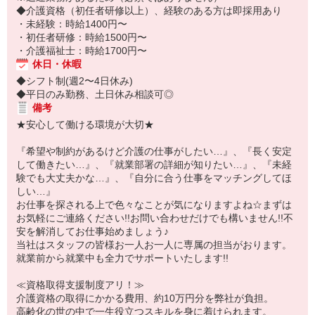
◆介護資格（初任者研修以上）、経験のある方は即採用あり
・未経験：時給1400円〜
・初任者研修：時給1500円〜
・介護福祉士：時給1700円〜
休日・休暇
◆シフト制(週2〜4日休み)
◆平日のみ勤務、土日休み相談可◎
備考
★安心して働ける環境が大切★
『希望や制約があるけど介護の仕事がしたい…』、『長く安定
して働きたい…』、『就業部署の詳細が知りたい…』、『未経
験でも大丈夫かな…』、『自分に合う仕事をマッチングしてほ
しい…』
お仕事を探される上で色々なことが気になりますよね☆まずは
お気軽にご連絡ください!!お問い合わせだけでも構いません!!不
安を解消してお仕事始めましょう♪
当社はスタッフの皆様お一人お一人に専属の担当がおります。
就業前から就業中も全力でサポートいたします!!
≪資格取得支援制度アリ！≫
介護資格の取得にかかる費用、約10万円分を弊社が負担。
高齢化の世の中で一生役立つスキルを身に着けられます。