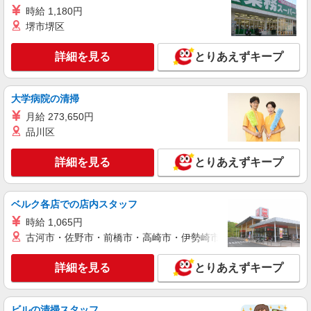
時給 1,180円
派遣社員
株式会社kotrio /●MT-H-2051296
堺市堺区
伊那市＊年齢不問◎未経験から安定した業界へ
＊サ高住
詳細を見る
とりあえずキープ
時給1500円〜2125円 ＜日払い有/週払い有/交
通費全支給(ガソリン代含む)＞
大学病院の清掃
伊那市内
月給 273,650円
品川区
詳細を見る
キープ
詳細を見る
とりあえずキープ
派遣社員
株式会社kotrio /●MT-H-2067101
伊那市≫家庭的でこぢんまりしたグルホ＊家事
ベルク各店での店内スタッフ
サポートなど
時給 1,065円
時給1500円〜2125円 ＜日払い有/週払い有/交
古河市・佐野市・前橋市・高崎市・伊勢崎市・太田市・館林市・
通費全支給(ガソリン代含む)＞
伊那市内
詳細を見る
とりあえずキープ
詳細を見る
キープ
ビルの清掃スタッフ