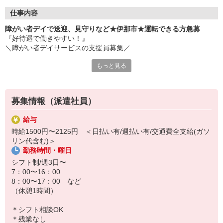
仕事内容
障がい者デイで送迎、見守りなど★伊那市★運転できる方急募
『好待遇で働きやすい！』
＼障がい者デイサービスの支援員募集／
もっと見る
【仕事内容】
・朝と夕方の利用者さん送迎
・軽作業の見守り
・生活サポート（必要に応じた介助） など
募集情報（派遣社員）
利用者さんとお話をすることもお仕事の一つです◎
給与
時給1500円〜2125円 ＜日払い有/週払い有/交通費全支給(ガソ
先輩スタッフが一から教えるので安心してください。
リン代含む)＞
まずは、できることから始めましょう♪
勤務時間・曜日
事前に施設見学あり◎職場の雰囲気を知ってから働けます。
シフト制/週3日〜
人気案件につき、ご応募はお早めに…♪
7：00〜16：00
8：00〜17：00 など
（休憩1時間）
＊シフト相談OK
＊残業なし