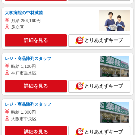
派遣社員
株式会社kotrio /●MT-H-2094114
大学病院の中材滅菌
＜面接なし＞デイサービスでリハビリ補助・送
月給 254,160円
迎など＊伊那市
足立区
時給1500円〜2125円 ＜日払い有/週払い有/交
通費全支給(ガソリン代含む)＞
詳細を見る
とりあえずキープ
伊那市内
詳細を見る
キープ
レジ・商品陳列スタッフ
時給 1,120円
派遣社員
神戸市垂水区
株式会社kotrio /●MT-H-2051154
タイパ最強！希望の働き方が叶う有料住宅のス
詳細を見る
とりあえずキープ
タッフ★＠伊那市
時給1500円〜2125円 ＜日払い有/週払い有/交
通費全支給(ガソリン代含む)＞
レジ・商品陳列スタッフ
伊那市内
時給 1,300円
大阪市中央区
詳細を見る
キープ
詳細を見る
とりあえずキープ