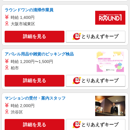
派遣社員
株式会社ブレイブ（マイナビグループ）/MD20
ラウンドワンの清掃作業員
介護スタッフ ◆デイサービス、サービス付き
時給 1,400円
高齢者向け住宅、グループホームなど様々な勤
大阪市城東区
務先から選べます。
未経験：時給1250〜1450円（資格・経験によ
る） 経験者：時給1450〜1650円（資格・経験によ
詳細を見る
る） ◎月収例 時給1650円×1日8時間×22日（週5
とりあえずキープ
長野県伊那市 【最寄駅】 ◆JR飯田線「赤木
日）＝29万400円 ◆昇給あり ◆支払い方法 ※日払
駅」 ◆JR飯田線「伊那北駅」 ◆JR飯田線「伊那
い/週払い/月払い対応も可能です。詳しくは面談時
市駅」 ★その他、近隣に多数勤務地あります！
にご相談ください。 ◆交通費：別途全額支給 ※当
アパレル用品や雑貨のピッキング検品
詳細を見る
キープ
社規定あり
時給 1,200円〜1,500円
柏市
派遣社員
株式会社kotrio /●MT-H-1953111
詳細を見る
とりあえずキープ
伊那市｜小さなグループホームで家事や生活の
サポート！
時給1400円〜2125円 ＜日払い有/週払い有/交
マンションの受付・案内スタッフ
通費全支給(ガソリン代含む)＞
時給 2,000円
伊那市内
渋谷区
詳細を見る
キープ
詳細を見る
とりあえずキープ