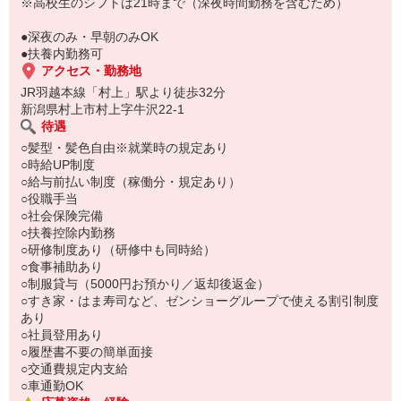
い。
※高校生のシフトは21時まで（深夜時間勤務を含むため）
●深夜のみ・早朝のみOK
●扶養内勤務可
アクセス・勤務地
JR羽越本線「村上」駅より徒歩32分
新潟県村上市村上字牛沢22-1
待遇
○髪型・髪色自由※就業時の規定あり
○時給UP制度
○給与前払い制度（稼働分・規定あり）
○役職手当
○社会保険完備
○扶養控除内勤務
○研修制度あり（研修中も同時給）
○食事補助あり
○制服貸与（5000円お預かり／返却後返金）
○すき家・はま寿司など、ゼンショーグループで使える割引制度
あり
○社員登用あり
○履歴書不要の簡単面接
○交通費規定内支給
○車通勤OK