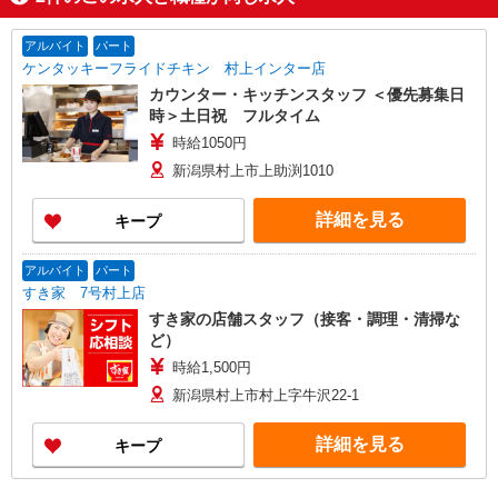
アルバイト
パート
ケンタッキーフライドチキン 村上インター店
カウンター・キッチンスタッフ ＜優先募集日
時＞土日祝 フルタイム
時給1050円
新潟県村上市上助渕1010
詳細を見る
キープ
アルバイト
パート
すき家 7号村上店
すき家の店舗スタッフ（接客・調理・清掃な
ど）
時給1,500円
新潟県村上市村上字牛沢22-1
詳細を見る
キープ