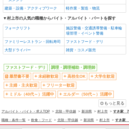
社員登用あり
建築・設備・アクティブワーク
軽作業・製造・物流
村上市の人気の職種からバイト・アルバイト・パートを探す
フォークリフト
施設警備・交通誘導警備・駐車輪
場管理・イベント警備
ファミリーレストラン・回転寿司
ファストフード・デリ
大型ドライバー
雑貨・コスメ販売
ファストフード・デリ
調理・調理補助・調理師
履歴書不要
未経験歓迎
高校生OK
大学生歓迎
主婦・主夫歓迎
フリーター歓迎
ミドル（40代～）活躍中
エルダー（50代～）活躍中
もっと見る
アルバイト・バイト・求人TOP
北陸・甲信越
新潟県
村上市
すき家 
職種・条件一覧
飲食・フード
北陸・甲信越
新潟県
村上市
すき家 