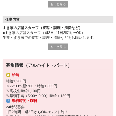
もっと見る
など、自分らしく活躍できますよ。
≪ 働くメリットいっぱい ≫
■髪型・髪色自由
仕事内容
オシャレを捨てる必要はありません！
すき家の店舗スタッフ（接客・調理・清掃など）
■給与前払い可
■すき家の店舗スタッフ（週2日／1日2時間〜OK）
急な出費も安心♪
牛丼・すき家での接客・調理・清掃などをお願いします。
■社員登用あり
将来を考えている方は必見です。
もっと見る
具体的には・・・
お客様をきれいなお店でお迎え！
なか卯、かつ庵、ココス、ジョリーパスタ、ビッグボーイ、華屋
おいしい牛丼を！
与兵衛、オリーブの丘、焼肉いちばんなどを経営しているゼンシ
あなたの笑顔で！
ョーグループ！
募集情報（アルバイト・パート）
すばやく提供！
その中のひとつ『すき家』でお仕事しませんか？
給与
他にも、食材の調整や金銭管理、新しく入社したクルーの研修など
時給1,200円
様々なお仕事があります。
※22:00〜翌5:00：時給1,500円
セルフオーダー、セルフ会計で、現金の受け渡しはほとんどありま
※高校生時給1,100円
せん。※一部店舗を除く
※早朝手当（5:00〜9:00）時給＋150円
取り間違いもなく安心でスムーズ♪
勤務時間・曜日
マニュアルも用意していますので飲食店が初めての方でも大丈夫！
24時間募集
もちろん先輩クルーがしっかり教えてくれるので安心してくださ
1日2時間、週2日からOKのシフト制！