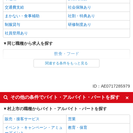
交通費支給
社会保険あり
まかない・食事補助
社割・特典あり
制服貸与
研修制度あり
社員登用あり
同じ職種から求人を探す
飲食・フード
ファストフード・デリ
調理・調理補助・調理師
関連する条件をもっと見る
同じ特徴から求人を探す
未経験歓迎
高校生OK
ID：AE0717285979
大学生歓迎
ミドル（40代～）活躍中
その他の条件でバイト・アルバイト・パートを探す
週2～3日勤務OK
短時間勤務（1日4h以内）OK
村上市の職種からバイト・アルバイト・パートを探す
深夜
車通勤OK
扶養内勤務OK
交通費支給
販売・接客サービス
営業
社会保険あり
まかない・食事補助
イベント・キャンペーン・アミュ
教育・保育
ーズメント