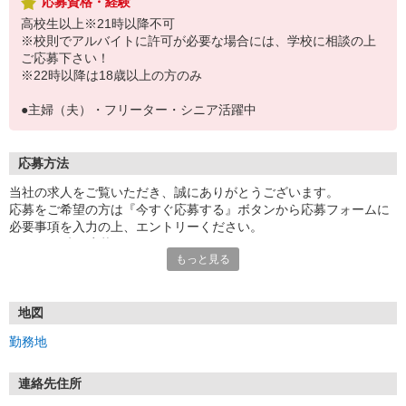
応募資格・経験
高校生以上※21時以降不可
※校則でアルバイトに許可が必要な場合には、学校に相談の上
ご応募下さい！
※22時以降は18歳以上の方のみ
●主婦（夫）・フリーター・シニア活躍中
応募方法
当社の求人をご覧いただき、誠にありがとうございます。
応募をご希望の方は『今すぐ応募する』ボタンから応募フォームに
必要事項を入力の上、エントリーください。
☆★☆24時間応募OK！☆★☆
もっと見る
・・・お願い・・・
応募の際は、連絡先に「携帯電話のアドレス」や「携帯電話の番
号」など
地図
普段つながりやすい連絡先を入力してください。
勤務地
連絡先住所