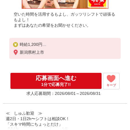
空いた時間を活用するもよし、ガッツリシフトで頑張る
もよし！
まずはあなたの希望をお聞かせください。
時給1,200円
※22:00〜翌5:00：時給1,500円
新潟県村上市
※高校生時給1,100円
※早朝手当（5:00〜9:00）時給＋150円
応募画面へ進む
1分で応募完了!!
キープ
求人応募期間：2026/08/01～2026/08/31
≪ しゅふ歓迎 ≫
週2日・1日2h〜シフトは相談OK！
「スキマ時間にちょっとだけ」
「家計に＋αするために多めに出勤」