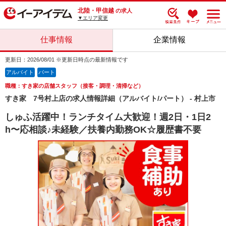
北陸・甲信越
の求人
▼エリア変更
仕事情報
企業情報
更新日：2026/08/01 ※更新日時点の最新情報です
アルバイト
パート
職種：すき家の店舗スタッフ（接客・調理・清掃など）
すき家 7号村上店の求人情報詳細（アルバイト/パート） - 村上市
しゅふ活躍中！ランチタイム大歓迎！週2日・1日2
h〜応相談♪未経験／扶養内勤務OK☆履歴書不要