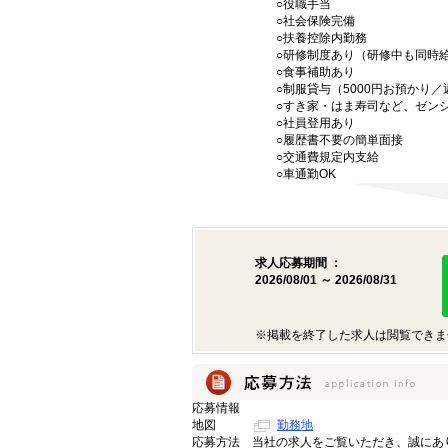
○役職手当
○社会保険完備
○扶養控除内勤務
○研修制度あり（研修中も同時
○食事補助あり
○制服貸与（5000円お預かり
○すき家・はま寿司など、ゼン
○社員登用あり
○履歴書不要の簡単面接
○交通費規定内支給
○車通勤OK
求人応募期間 ：
2026/08/01 ～ 2026/08/31
※掲載を終了した求人は閲覧できま
応募情報
地図
勤務地
応募方法
当社の求人をご覧いただき、誠にあ