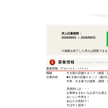
求人応募期間 ：
2026/08/01 ～ 2026/08/31
※掲載を終了した求人は閲覧できま
募集情報（アルバイト・パート）
職種
すき家の店舗スタッフ（接客・
仕事内容
■すき家の店舗スタッフ（週2日
牛丼・すき家での接客・調理・
具体的には・・・
お客様をきれいなお店でお迎え
おいしい牛丼を！
あなたの笑顔で！
すばやく提供！