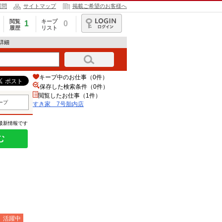
質問
サイトマップ
掲載ご希望のお客様へ
閲覧
キープ
1
0
履歴
リスト
ログイン
詳細
キープ中のお仕事（0件）
保存した検索条件（
0
件）
閲覧したお仕事（1件）
ープ
すき家 7号胎内店
の最新情報です
む
）活躍中