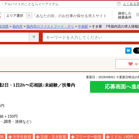
よくある
イト・アルバイトのことならイーアイデム
保存した
0
エリア選択
「あなたの街」のお仕事が探せる求人サイト
検索条件
新潟県
>
胎内市
>
胎内市のファストフード・デリ
>
中条駅
> すき家 7号胎内店の求人情報
キ
更新日：2026/08/01 ※更新日時点
2日・1日2h〜応相談♪未経験／扶養内
応募画面へ進
5円
時給＋150円
・調理・清掃など）
OK
大学生歓迎
主婦・主夫歓迎
フリーター歓迎
ミドル（40代～