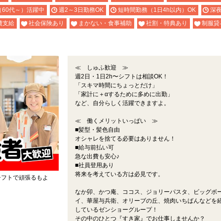
（60代～）活躍中
週2～3日勤務OK
短時間勤務（1日4h以内）OK
深
費支給
社会保険あり
まかない・食事補助
社割・特典あり
制服貸
≪ しゅふ歓迎 ≫
週2日・1日2h〜シフトは相談OK！
「スキマ時間にちょっとだけ」
「家計に＋αするために多めに出勤」
など、自分らしく活躍できますよ。
≪ 働くメリットいっぱい ≫
■髪型・髪色自由
オシャレを捨てる必要はありません！
■給与前払い可
急な出費も安心♪
■社員登用あり
将来を考えている方は必見です。
シフトで頑張るもよ
なか卯、かつ庵、ココス、ジョリーパスタ、ビッグボ
。
イ、華屋与兵衛、オリーブの丘、焼肉いちばんなどを
しているゼンショーグループ！
その中のひとつ『すき家』でお仕事しませんか？