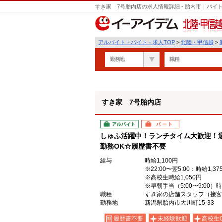
すき家 7号胎内店の求人情報詳細 - 胎内市｜バ
北陸・甲信越
アルバイト・バイト・求人TOP
>
北陸・甲信越
>
勤務地
職種
すき家 7号胎内店
アルバイト
パート
しゅふ活躍中！ランチタイム大歓迎！週
勤務OK☆履歴書不要
給与
時給1,100円
※22:00〜翌5:00：時給1,37
※高校生時給1,050円
※早朝手当（5:00〜9:00）
職種
すき家の店舗スタッフ（接客
勤務地
新潟県胎内市大川町15-33
履歴書不要
未経験歓迎
高校生