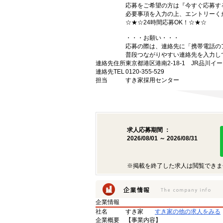
応募をご希望の方は『今すぐ応募す
必要事項を入力の上、エントリーく
☆★☆24時間応募OK！☆★☆
・・・お願い・・・
応募の際は、連絡先に「携帯電話の
普段つながりやすい連絡先を入力し
連絡先住所
東京都港区港南2-18-1 JR品川イ
連絡先TEL
0120-355-529
担当
すき家採用センター
求人応募期間 ：
2026/08/01 ～ 2026/08/31
※掲載を終了した求人は閲覧できま
企業情報
社名
すき家
すき家の他の求人をみる
企業概要
【事業内容】