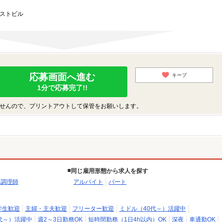
ーストビル
応募画面へ進む
キープ
1分で応募完了!!
せんので、プリントアウトして保管をお願いします。
同じ雇用形態から求人を探す
・調理師
アルバイト
パート
学生歓迎
主婦・主夫歓迎
フリーター歓迎
ミドル（40代～）活躍中
代～）活躍中
週2～3日勤務OK
短時間勤務（1日4h以内）OK
深夜
車通勤OK