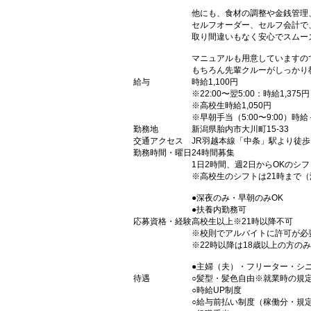
他にも、食材の調整や金銭管理
セルフオーダー、セルフ会計で
取り間違いもなく安心でスムー
マニュアルも用意していますの
もちろん先輩クルーがしっかり
給与
時給1,100円
※22:00〜翌5:00：時給1,375円
※高校生時給1,050円
※早朝手当（5:00〜9:00）時給
勤務地
新潟県胎内市大川町15-33
交通アクセス
JR羽越本線「中条」駅より徒歩
勤務時間・曜日
24時間募集
1日2時間、週2日からOKのシ
※高校生のシフトは21時まで
●深夜のみ・早朝のみOK
●扶養内勤務可
応募資格・経験
高校生以上※21時以降不可
※校則でアルバイトに許可が必
※22時以降は18歳以上の方のみ
●主婦（夫）・フリーター・シ
待遇
○髪型・髪色自由※就業時の規
○時給UP制度
○給与前払い制度（稼働分・規