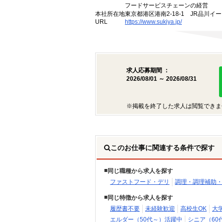
フードサービスチェーンの経営
本社所在地
東京都港区港南2-18-1 JR品川イ
URL
https://www.sukiya.jp/
求人応募期間 ：
2026/08/01 ～ 2026/08/31
※掲載を終了した求人は閲覧できま
このお仕事に関連する条件で探す
同じ職種から求人を探す
ファストフード・デリ
調理・調理補助
同じ特徴から求人を探す
履歴書不要
未経験歓迎
高校生OK
大
エルダー（50代～）活躍中
シニア（60