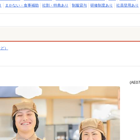
り
まかない・食事補助
社割・特典あり
制服貸与
研修制度あり
社員登用あり
など）
(AE0