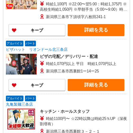
時給1,100円 ※22:00〜翌5:00：時給1,375円 ※
高校生時給1,050円 ※早朝手当（5:00〜9:00）時給
＋150円
新潟県三条市下須頃字八枚田241-1
詳細を見る
キープ
アルバイト
パート
ピザハット リオンドール北三条店
ピザの宅配／デリバリー・配達
時給1,070円以上 平日 時給1,070円以上
新潟県三条市西裏館1ー14ー25
詳細を見る
キープ
アルバイト
パート
丸亀製麺三条店
キッチン・ホールスタッフ
時給1100円〜 ☆22時以降は時給25％UP（深夜
割増有）
新潟県三条市西裏館３－２－１