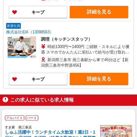
詳細を見る
キープ
派遣社員
株式会社iDA（13098563）
調理（キッチンスタッフ）
時給1300円〜1400円 ご経験・スキルにより優
遇 スマホでかんたんに前払いで給与が受け取れま
す（※上限、条件あり） マイカー通勤OK・ガソ
新潟県三条市 燕三条駅から車で45分ほど【新
リン代支給あり
潟県三条市中野原456】
詳細を見る
キープ
この求人に似ている求人情報
アルバイト
パート
すき家 燕三条店
しゅふ活躍中！ランチタイム大歓迎！週2日・1