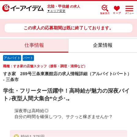
北陸・甲信越
の求人
▼エリア変更
この求人の応募期間は既に終了しております。
仕事情報
企業情報
アルバイト
パート
職種：すき家の店舗スタッフ（接客・調理・清掃など）
すき家 289号三条東裏館店の求人情報詳細（アルバイト/パート）
- 三条市
学生・フリーター活躍中！高時給が魅力の深夜バイ
ト♪夜型人間大集合*☆彡･.｡
深夜帯は高時給◎
自分の時間を確保しつつ、サクっと稼ぎませんか？
時給1,375円