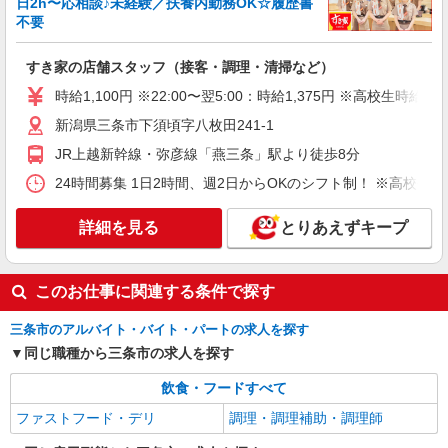
日2h〜応相談♪未経験／扶養内勤務OK☆履歴書
不要
すき家の店舗スタッフ（接客・調理・清掃など）
時給1,100円 ※22:00〜翌5:00：時給1,375円 ※高校生時給1,
新潟県三条市下須頃字八枚田241-1
JR上越新幹線・弥彦線「燕三条」駅より徒歩8分
24時間募集 1日2時間、週2日からOKのシフト制！ ※高校生
詳細を見る
とりあえずキープ
このお仕事に関連する条件で探す
三条市のアルバイト・バイト・パートの求人を探す
同じ職種から三条市の求人を探す
飲食・フードすべて
ファストフード・デリ
調理・調理補助・調理師