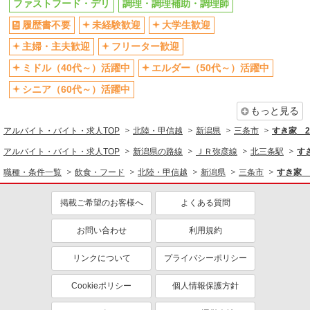
ファストフード・デリ
調理・調理補助・調理師
履歴書不要
未経験歓迎
大学生歓迎
主婦・主夫歓迎
フリーター歓迎
ミドル（40代～）活躍中
エルダー（50代～）活躍中
シニア（60代～）活躍中
もっと見る
アルバイト・バイト・求人TOP
北陸・甲信越
新潟県
三条市
すき家 
アルバイト・バイト・求人TOP
新潟県の路線
ＪＲ弥彦線
北三条駅
す
職種・条件一覧
飲食・フード
北陸・甲信越
新潟県
三条市
すき家 
掲載ご希望のお客様へ
よくある質問
お問い合わせ
利用規約
リンクについて
プライバシーポリシー
Cookieポリシー
個人情報保護方針