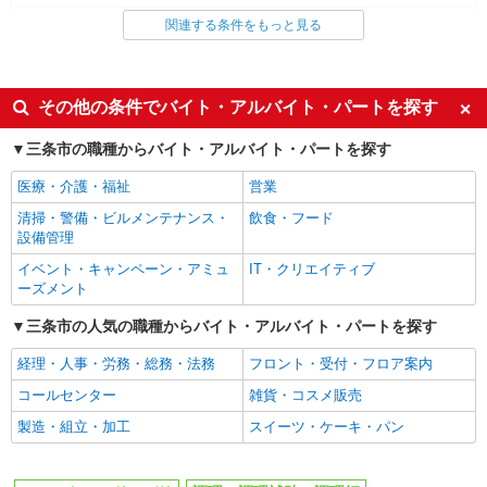
ファストフード・デリ
調理・調理補助・調理師
関連する条件をもっと見る
同じ特徴から求人を探す
未経験歓迎
大学生歓迎
その他の条件でバイト・アルバイト・パートを探す
ミドル（40代～）活躍中
週2～3日勤務OK
三条市の職種からバイト・アルバイト・パートを探す
短時間勤務（1日4h以内）OK
深夜
医療・介護・福祉
営業
車通勤OK
扶養内勤務OK
清掃・警備・ビルメンテナンス・
飲食・フード
交通費支給
社会保険あり
設備管理
まかない・食事補助
社員登用あり
イベント・キャンペーン・アミュ
IT・クリエイティブ
ーズメント
三条市の人気の職種からバイト・アルバイト・パートを探す
経理・人事・労務・総務・法務
フロント・受付・フロア案内
コールセンター
雑貨・コスメ販売
製造・組立・加工
スイーツ・ケーキ・パン