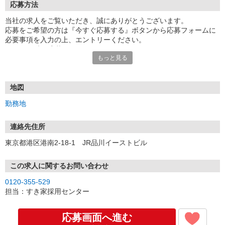
応募方法
当社の求人をご覧いただき、誠にありがとうございます。
応募をご希望の方は『今すぐ応募する』ボタンから応募フォームに
必要事項を入力の上、エントリーください。
☆★☆24時間応募OK！☆★☆
もっと見る
・・・お願い・・・
応募の際は、連絡先に「携帯電話のアドレス」や「携帯電話の番
号」など
地図
普段つながりやすい連絡先を入力してください。
勤務地
連絡先住所
東京都港区港南2-18-1 JR品川イーストビル
この求人に関するお問い合わせ
0120-355-529
担当：すき家採用センター
応募画面へ進む