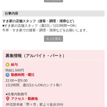
≪ 働くメリットいっぱい ≫
■髪型・髪色自由
オシャレを捨てる必要はありません！
仕事内容
■給与前払い可
すき家の店舗スタッフ（接客・調理・清掃など）
急な出費も安心♪
■すき家の店舗スタッフ（週2日／1日2時間〜OK）
■社員登用あり
牛丼・すき家での接客・調理・清掃などをお願いします。
将来を考えている方は必見です。
もっと見る
具体的には・・・
なか卯、かつ庵、ココス、ジョリーパスタ、ビッグボーイ、華屋
お客様をきれいなお店でお迎え！
与兵衛、オリーブの丘、焼肉いちばんなどを経営しているゼンシ
おいしい牛丼を！
ョーグループ！
あなたの笑顔で！
その中のひとつ『すき家』でお仕事しませんか？
募集情報（アルバイト・パート）
すばやく提供！
給与
他にも、食材の調整や金銭管理、新しく入社したクルーの研修など
時給1,500円
様々なお仕事があります。
勤務時間・曜日
セルフオーダー、セルフ会計で、現金の受け渡しはほとんどありま
せん。※一部店舗を除く
22:00〜翌5:00
取り間違いもなく安心でスムーズ♪
1日2時間、週2日からOKのシフト制！
マニュアルも用意していますので飲食店が初めての方でも大丈夫！
●扶養内勤務可
もちろん先輩クルーがしっかり教えてくれるので安心してくださ
アクセス・勤務地
い。
JR北陸本線「野々市」駅より徒歩18分