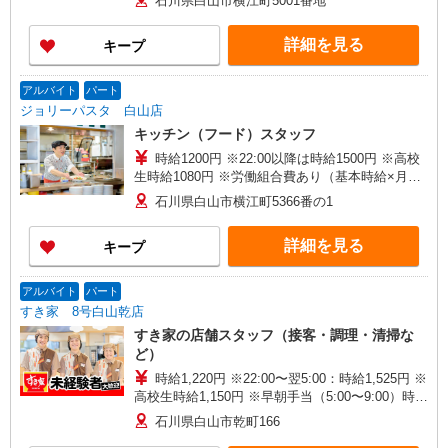
石川県白山市横江町5001番地
詳細を見る
キープ
アルバイト
パート
ジョリーパスタ 白山店
キッチン（フード）スタッフ
時給1200円 ※22:00以降は時給1500円 ※高校
生時給1080円 ※労働組合費あり（基本時給×月間
時間数×1.8％） ■土日・祝手当 土日・祝は時給＋
石川県白山市横江町5366番の1
50円
詳細を見る
キープ
アルバイト
パート
すき家 8号白山乾店
すき家の店舗スタッフ（接客・調理・清掃な
ど）
時給1,220円 ※22:00〜翌5:00：時給1,525円 ※
高校生時給1,150円 ※早朝手当（5:00〜9:00）時給
＋150円
石川県白山市乾町166