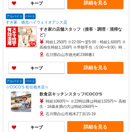
詳細を見る
キープ
アルバイト
パート
すき家 徳光ハイウェイオアシス店
すき家の店舗スタッフ（接客・調理・清掃な
ど）
時給1,250円 ※22:00〜翌5:00：時給1,600円 ※
高校生時給1,150円 ※早朝手当（5:00〜9:00）時給
＋150円
石川県白山市徳光町2398番1
詳細を見る
キープ
アルバイト
パート
☆COCO’S 松任相木店☆
飲食店キッチンスタッフ/COCO'S
時給1060円〜 ※22時以降は時給1325円〜 高校
生・18歳未満の方は時給1060円〜
石川県白山市相木2丁目15-19
詳細を見る
キープ