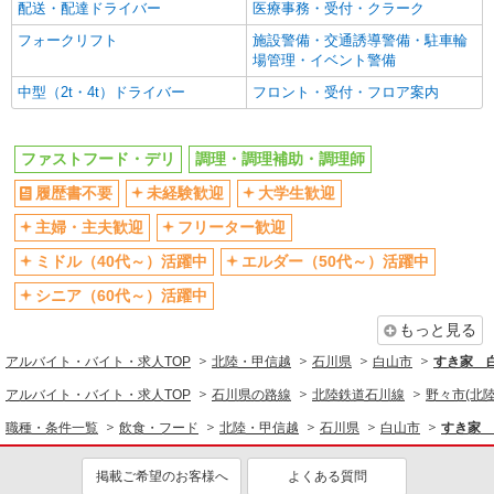
配送・配達ドライバー
医療事務・受付・クラーク
フォークリフト
施設警備・交通誘導警備・駐車輪
場管理・イベント警備
中型（2t・4t）ドライバー
フロント・受付・フロア案内
ファストフード・デリ
調理・調理補助・調理師
履歴書不要
未経験歓迎
大学生歓迎
主婦・主夫歓迎
フリーター歓迎
ミドル（40代～）活躍中
エルダー（50代～）活躍中
シニア（60代～）活躍中
もっと見る
アルバイト・バイト・求人TOP
北陸・甲信越
石川県
白山市
すき家 
アルバイト・バイト・求人TOP
石川県の路線
北陸鉄道石川線
野々市(北陸
職種・条件一覧
飲食・フード
北陸・甲信越
石川県
白山市
すき家 
掲載ご希望のお客様へ
よくある質問