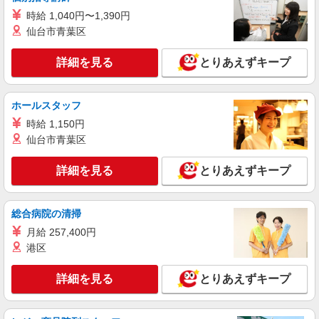
アルバイト
パート
炭焼牛たん東山 イオンモール白山店
時給 1,040円〜1,390円
仙台市青葉区
調理スタッフ
時給1,054円 ※22時以降／時給1,318円※深夜
詳細を見る
手当含む
とりあえずキープ
＜炭焼牛たん東山 イオンモール白山店＞
石川県白山市横江町5001 イオンモール白山店1F
ホールスタッフ
詳細を見る
時給 1,150円
キープ
仙台市青葉区
詳細を見る
とりあえずキープ
総合病院の清掃
月給 257,400円
港区
詳細を見る
とりあえずキープ