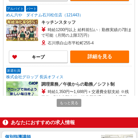
アルバイト
パート
めん六や ダイナム石川松任店（121443）
キッチンスタッフ
時給1200円以上 給料前払い：勤務実績の7割ま
で可能（月間の上限3万円）
石川県白山市平松町255-4
詳細を見る
キープ
派遣社員
株式会社グロップ 長浜オフィス
調理業務／午後からの勤務／シフト制
時給1,350円〜1,688円＋交通費全額支給 ※残
業代は別途全額支給（法定基準通り） ※交通費支
給規定あり ※給与の希望日払い制度あり ＜月収例
もっと見る
雇入れ直後：石川県白山市鶴来本町 変更の範
＞ ＊月16日勤務の場合 時給1,350円×4時間×16
囲：会社の定める就業場所
日⇒86,400円＋残業代＋交通費
あなたにおすすめの求人情報
詳細を見る
キープ
個別指導講師