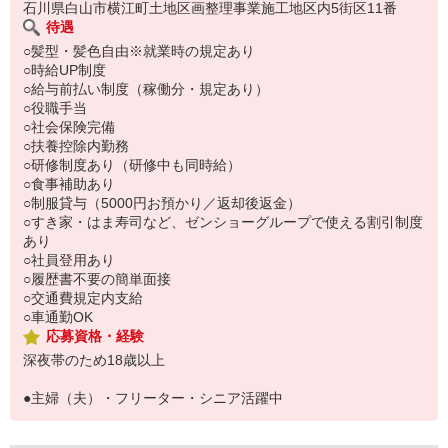
石川県白山市横江町土地区画整理事業施工地区内5街区11番
待遇
○髪型・髪色自由※就業時の規定あり
○時給UP制度
○給与前払い制度（稼働分・規定あり）
○役職手当
○社会保険完備
○扶養控除内勤務
○研修制度あり（研修中も同時給）
○食事補助あり
○制服貸与（5000円お預かり／返却後返金）
○すき家・はま寿司など、ゼンショーグループで使える割引制度
あり
○社員登用あり
○履歴書不要の簡単面接
○交通費規定内支給
○車通勤OK
応募資格・経験
深夜帯のため18歳以上
●主婦（夫）・フリーター・シニア活躍中