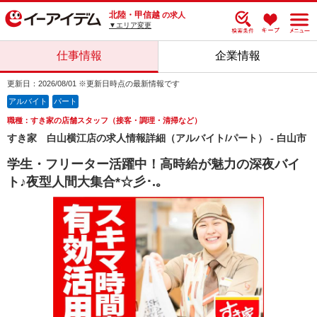
北陸・甲信越
の求人
▼エリア変更
仕事情報
企業情報
更新日：2026/08/01 ※更新日時点の最新情報です
アルバイト
パート
職種：すき家の店舗スタッフ（接客・調理・清掃など）
すき家 白山横江店の求人情報詳細（アルバイト/パート） - 白山市
学生・フリーター活躍中！高時給が魅力の深夜バイ
ト♪夜型人間大集合*☆彡･.｡