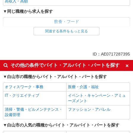
高収入・高額
同じ職種から求人を探す
飲食・フード
ファストフード・デリ
調理・調理補助・調理師
関連する条件をもっと見る
同じ特徴から求人を探す
未経験歓迎
大学生歓迎
ID：AE0717287395
ミドル（40代～）活躍中
週2～3日勤務OK
その他の条件でバイト・アルバイト・パートを探す
短時間勤務（1日4h以内）OK
深夜
白山市の職種からバイト・アルバイト・パートを探す
車通勤OK
扶養内勤務OK
交通費支給
社会保険あり
オフィスワーク・事務
医療・介護・福祉
まかない・食事補助
社員登用あり
IT・クリエイティブ
イベント・キャンペーン・アミュ
ーズメント
清掃・警備・ビルメンテナンス・
ファッション・アパレル
設備管理
白山市の人気の職種からバイト・アルバイト・パートを探す