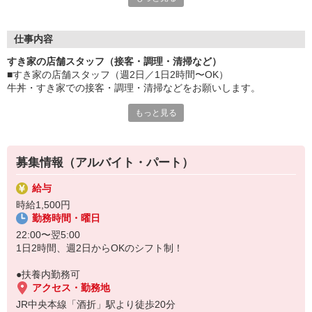
≪ 働くメリットいっぱい ≫
■髪型・髪色自由
オシャレを捨てる必要はありません！
仕事内容
■給与前払い可
すき家の店舗スタッフ（接客・調理・清掃など）
急な出費も安心♪
■すき家の店舗スタッフ（週2日／1日2時間〜OK）
■社員登用あり
牛丼・すき家での接客・調理・清掃などをお願いします。
将来を考えている方は必見です。
もっと見る
具体的には・・・
なか卯、かつ庵、ココス、ジョリーパスタ、ビッグボーイ、華屋
お客様をきれいなお店でお迎え！
与兵衛、オリーブの丘、焼肉いちばんなどを経営しているゼンシ
おいしい牛丼を！
ョーグループ！
あなたの笑顔で！
その中のひとつ『すき家』でお仕事しませんか？
募集情報（アルバイト・パート）
すばやく提供！
給与
他にも、食材の調整や金銭管理、新しく入社したクルーの研修など
時給1,500円
様々なお仕事があります。
勤務時間・曜日
セルフオーダー、セルフ会計で、現金の受け渡しはほとんどありま
せん。※一部店舗を除く
22:00〜翌5:00
取り間違いもなく安心でスムーズ♪
1日2時間、週2日からOKのシフト制！
マニュアルも用意していますので飲食店が初めての方でも大丈夫！
●扶養内勤務可
もちろん先輩クルーがしっかり教えてくれるので安心してくださ
アクセス・勤務地
い。
JR中央本線「酒折」駅より徒歩20分