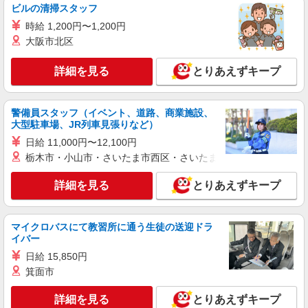
ビルの清掃スタッフ
山梨県甲府市北新の小学校 （山梨県甲府市北
時給 1,200円〜1,200円
新1-5-1）
大阪市北区
詳細を見る
キープ
詳細を見る
とりあえずキープ
契約社員
株式会社東洋食品/甲府市
警備員スタッフ（イベント、道路、商業施設、
学校給食の調理員
大型駐車場、JR列車見張りなど）
月給178,000円〜 試用期間：3か月 ※給与変動
日給 11,000円〜12,100円
なし
栃木市・小山市・さいたま市西区・さいたま市岩槻区・久喜市・
山梨県甲府市の小学校 （山梨県甲府市）
詳細を見る
とりあえずキープ
詳細を見る
キープ
マイクロバスにて教習所に通う生徒の送迎ドラ
アルバイト
パート
イバー
株式会社東洋食品/甲府市
日給 15,850円
学校給食の調理補助・洗浄
箕面市
時給1,060円〜 試用期間：3か月※給与変動な
し
詳細を見る
とりあえずキープ
山梨県甲府市古府中町の小学校 （山梨県甲府