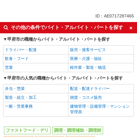
同じ特徴から求人を探す
未経験歓迎
大学生歓迎
ID：AE0717287465
ミドル（40代～）活躍中
週2～3日勤務OK
その他の条件でバイト・アルバイト・パートを探す
短時間勤務（1日4h以内）OK
深夜
甲府市の職種からバイト・アルバイト・パートを探す
車通勤OK
扶養内勤務OK
交通費支給
社会保険あり
ドライバー・配達
販売・接客サービス
まかない・食事補助
社員登用あり
飲食・フード
医療・介護・福祉
営業
軽作業・製造・物流
甲府市の人気の職種からバイト・アルバイト・パートを探す
弁当・惣菜
配送・配達ドライバー
製造・組立・加工
雑貨・コスメ販売
一般・営業事務
建物管理・設備管理・マンション
管理員
ファストフード・デリ
調理・調理補助・調理師