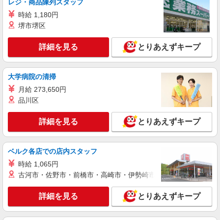
レジ・商品陳列スタッフ
力により考慮 交通費あり／全額（片道2km以上）
時給 1,180円
■介護老人保健施設 NAC湯村 内厨房（介護
老人保健施設） 山梨県甲府市湯村3丁目15－13
堺市堺区
詳細を見る
詳細を見る
キープ
とりあえずキープ
アルバイト
パート
大学病院の清掃
株式会社東洋食品/甲府市
月給 273,650円
学校給食の調理補助・洗浄
品川区
時給1,060円〜 試用期間：3か月※給与変動な
し
詳細を見る
とりあえずキープ
山梨県甲府市塩部の小学校 （山梨県甲府市塩
部1-4-1）
ベルク各店での店内スタッフ
詳細を見る
キープ
時給 1,065円
古河市・佐野市・前橋市・高崎市・伊勢崎市・太田市・館林市・
アルバイト
パート
株式会社東洋食品/甲府市
詳細を見る
とりあえずキープ
学校給食の調理補助・洗浄
時給1,060円〜 試用期間：3か月※給与変動な
し