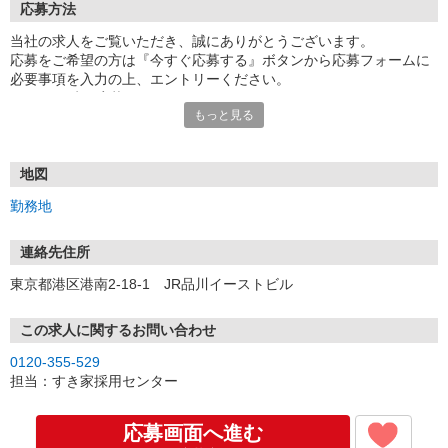
応募方法
当社の求人をご覧いただき、誠にありがとうございます。
応募をご希望の方は『今すぐ応募する』ボタンから応募フォームに
必要事項を入力の上、エントリーください。
☆★☆24時間応募OK！☆★☆
もっと見る
・・・お願い・・・
応募の際は、連絡先に「携帯電話のアドレス」や「携帯電話の番
号」など
地図
普段つながりやすい連絡先を入力してください。
勤務地
連絡先住所
東京都港区港南2-18-1 JR品川イーストビル
この求人に関するお問い合わせ
0120-355-529
担当：すき家採用センター
応募画面へ進む