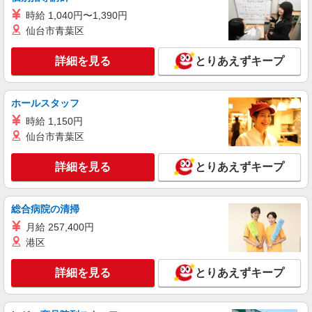
時給1,150円 18歳未満（高校生含む）時給
時給 1,040円〜1,390円
1,150円 深夜（22時以降 年少者不可）時給1,438
仙台市青葉区
円 ☆早朝手当：時給＋100円 ☆土日祝日手当：時
びっくりドンキー 甲府昭和店 山梨県甲府市
給＋100円 ☆12月31日〜1月3日まで年末年始手当
国母5丁目20－24
詳細を見る
とりあえずキープ
有（時給アップ）
詳細を見る
キープ
ホールスタッフ
NEW
パート
時給 1,150円
南甲府ケアセンターそよ風：RO11676
仙台市青葉区
調理スタッフ
【時給】1,100円〜1,200円 ▼下記別途支給 通
詳細を見る
とりあえずキープ
勤手当 年末年始手当：380円/時
山梨県甲府市住吉三丁目27番7号
総合病院の清掃
詳細を見る
キープ
月給 257,400円
港区
契約社員
株式会社アスカ 八王子支店（jb637881）
詳細を見る
とりあえずキープ
介護老人保健施設の調理師・調理スタッフ
時給 1,300円 〜 1,500円 ※給与幅は経験・能