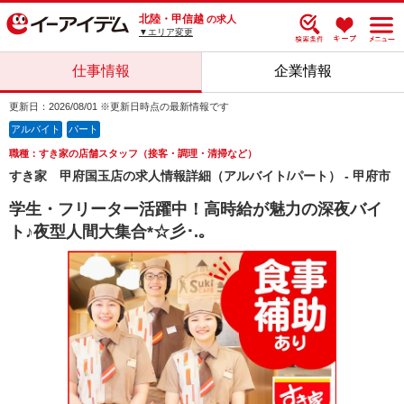
北陸・甲信越
の求人
▼エリア変更
仕事情報
企業情報
更新日：2026/08/01 ※更新日時点の最新情報です
アルバイト
パート
職種：すき家の店舗スタッフ（接客・調理・清掃など）
すき家 甲府国玉店の求人情報詳細（アルバイト/パート） - 甲府市
学生・フリーター活躍中！高時給が魅力の深夜バイ
ト♪夜型人間大集合*☆彡･.｡