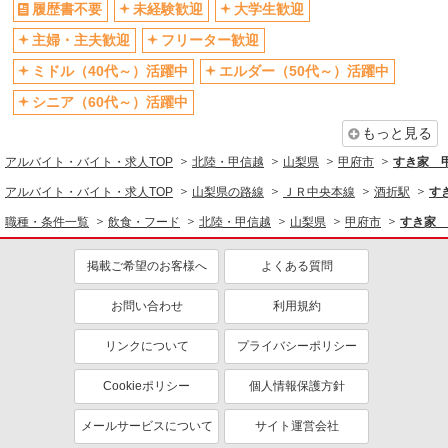
履歴書不要
未経験歓迎
大学生歓迎
主婦・主夫歓迎
フリーター歓迎
ミドル（40代～）活躍中
エルダー（50代～）活躍中
シニア（60代～）活躍中
もっと見る
アルバイト・バイト・求人TOP
北陸・甲信越
山梨県
甲府市
すき家 
アルバイト・バイト・求人TOP
山梨県の路線
ＪＲ中央本線
酒折駅
す
職種・条件一覧
飲食・フード
北陸・甲信越
山梨県
甲府市
すき家 
掲載ご希望のお客様へ
よくある質問
お問い合わせ
利用規約
リンクについて
プライバシーポリシー
Cookieポリシー
個人情報保護方針
メールサービスについて
サイト運営会社