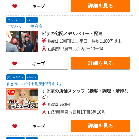
詳細を見る
キープ
アルバイト
パート
ピザハット 甲府店
ピザの宅配／デリバリー・配達
時給1,100円以上 平日 時給1,100円以上
山梨県甲府市丸の内2ー10ー14
詳細を見る
キープ
アルバイト
パート
すき家 52号甲府美術館通り店
すき家の店舗スタッフ（接客・調理・清掃な
ど）
時給1,563円
山梨県甲府市貢川1丁目3番16号
詳細を見る
キープ