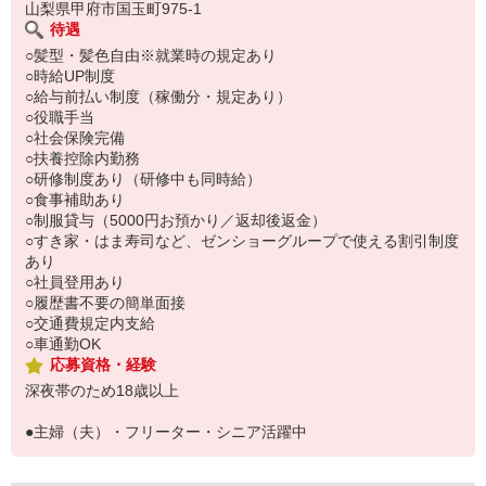
山梨県甲府市国玉町975-1
待遇
○髪型・髪色自由※就業時の規定あり
○時給UP制度
○給与前払い制度（稼働分・規定あり）
○役職手当
○社会保険完備
○扶養控除内勤務
○研修制度あり（研修中も同時給）
○食事補助あり
○制服貸与（5000円お預かり／返却後返金）
○すき家・はま寿司など、ゼンショーグループで使える割引制度
あり
○社員登用あり
○履歴書不要の簡単面接
○交通費規定内支給
○車通勤OK
応募資格・経験
深夜帯のため18歳以上
●主婦（夫）・フリーター・シニア活躍中