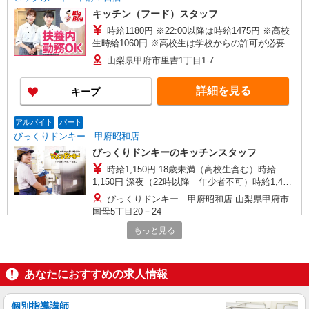
キッチン（フード）スタッフ
時給1180円 ※22:00以降は時給1475円 ※高校
生時給1060円 ※高校生は学校からの許可が必要な
場合、通学中の学校からの許可証が必要となりま
山梨県甲府市里吉1丁目1-7
す。
詳細を見る
キープ
アルバイト
パート
びっくりドンキー 甲府昭和店
びっくりドンキーのキッチンスタッフ
時給1,150円 18歳未満（高校生含む）時給
1,150円 深夜（22時以降 年少者不可）時給1,438
円 ☆早朝手当：時給＋100円 ☆土日祝日手当：時
びっくりドンキー 甲府昭和店 山梨県甲府市
給＋100円 ☆12月31日〜1月3日まで年末年始手当
国母5丁目20－24
有（時給アップ）
もっと見る
詳細を見る
キープ
あなたにおすすめの求人情報
アルバイト
パート
びっくりドンキー 甲府昭和店
びっくりドンキーのキッチンスタッフ
個別指導講師