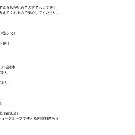
で飲食店が初めての方でも大丈夫！
教えてくれるので安心してください。
り徒歩6分
フト制！
ニア活躍中
定あり
定あり）
給）
／返却後返金）
ショーグループで使える割引制度あり