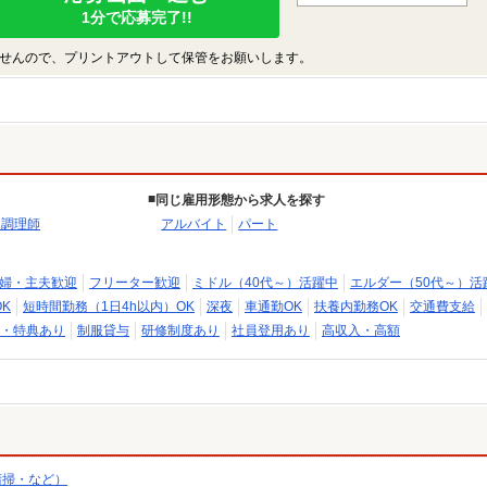
1分で応募完了!!
せんので、プリントアウトして保管をお願いします。
同じ雇用形態から求人を探す
・調理師
アルバイト
パート
婦・主夫歓迎
フリーター歓迎
ミドル（40代～）活躍中
エルダー（50代～）活
K
短時間勤務（1日4h以内）OK
深夜
車通勤OK
扶養内勤務OK
交通費支給
・特典あり
制服貸与
研修制度あり
社員登用あり
高収入・高額
清掃・など）