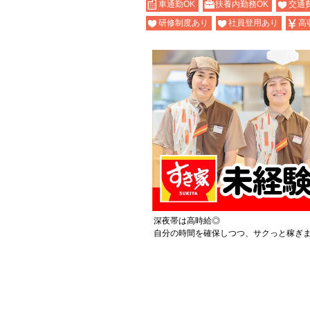
車通勤OK
扶養内勤務OK
交通
研修制度あり
社員登用あり
高
深夜帯は高時給◎
自分の時間を確保しつつ、サクっと稼ぎ