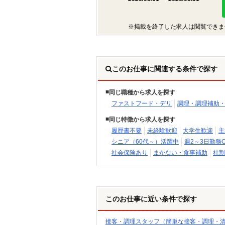
※掲載を終了した求人は閲覧できま
このお仕事に関連する条件で探す
同じ職種から求人を探す
ファストフード・デリ
調理・調理補助
同じ特徴から求人を探す
履歴書不要
未経験歓迎
大学生歓迎
主
シニア（60代～）活躍中
週2～3日勤務O
社会保険あり
まかない・食事補助
社割
このお仕事に近い条件で探す
接客・調理スタッフ（簡単な接客・調理・