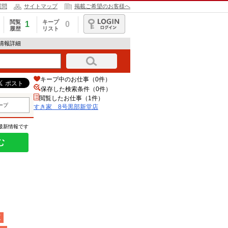
質問
サイトマップ
掲載ご希望のお客様へ
閲覧
キープ
1
0
履歴
リスト
ログイン
情報詳細
キープ中のお仕事（0件）
保存した検索条件（
0
件）
閲覧したお仕事（1件）
ープ
すき家 8号黒部新堂店
の最新情報です
む
夜