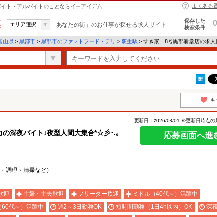
よくある
｜バイト・アルバイトのことならイーアイデム
保存した
0
エリア選択
「あなたの街」のお仕事が探せる求人サイト
検索条件
富山県
>
黒部市
>
黒部市のファストフード・デリ
>
荻生駅
> すき家 8号黒部新堂店の求人
キ
更新日：2026/08/01 ※更新日時点
深夜バイト♪夜型人間大集合*☆彡･.｡
応募画面へ進
・調理・清掃など）
歓迎
主婦・主夫歓迎
フリーター歓迎
ミドル（40代～）活躍中
（60代～）活躍中
週2～3日勤務OK
短時間勤務（1日4h以内）OK
深