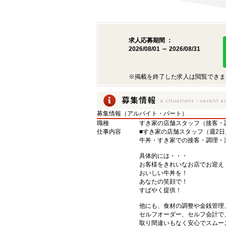
求人応募期間 ：
2026/08/01 ～ 2026/08/31
※掲載を終了した求人は閲覧できま
募集情報（アルバイト・パート）
職種
すき家の店舗スタッフ（接客・
仕事内容
■すき家の店舗スタッフ（週2日
牛丼・すき家での接客・調理・
具体的には・・・
お客様をきれいなお店でお迎え
おいしい牛丼を！
あなたの笑顔で！
すばやく提供！
他にも、食材の調整や金銭管理
セルフオーダー、セルフ会計で
取り間違いもなく安心でスムー