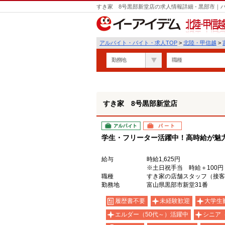
すき家 8号黒部新堂店の求人情報詳細 - 黒部市
北陸・甲信越
アルバイト・バイト・求人TOP
>
北陸・甲信越
>
勤務地
職種
すき家 8号黒部新堂店
アルバイト
パート
学生・フリーター活躍中！高時給が魅力の
給与
時給1,625円
※土日祝手当 時給＋100円
職種
すき家の店舗スタッフ（接客
勤務地
富山県黒部市新堂31番
履歴書不要
未経験歓迎
大学生
エルダー（50代～）活躍中
シニア