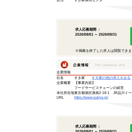
担当
すき家採用センター
求人応募期間 ：
2026/08/01 ～ 2026/08/31
※掲載を終了した求人は閲覧できま
企業情報
社名
すき家
すき家の他の求人をみる
企業概要
【事業内容】
フードサービスチェーンの経営
本社所在地
東京都港区港南2-18-1 JR品川イ
URL
https://www.sukiya.jp/
求人応募期間 ：
2026/08/01 ～ 2026/08/31