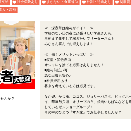
費支給
社会保険あり
まかない・食事補助
社割・特典あり
制服貸
収入・高額
≪ 深夜帯は給与がイイ！ ≫
学校のない日の夜に頑張りたい学生さんも、
早朝まで集中して稼ぎたいフリーターさんも
みなさん喜んでお迎えします！
≪ 働くメリットいっぱい ≫
■髪型・髪色自由
オシャレを捨てる必要はありません！
■給与前払い可
急な出費も安心♪
■社員登用あり
将来を考えている方は必見です。
なか卯、かつ庵、ココス、ジョリーパスタ、ビッグボ
ませんか？
イ、華屋与兵衛、オリーブの丘、焼肉いちばんなどを
しているゼンショーグループ！
その中のひとつ『すき家』でお仕事しませんか？