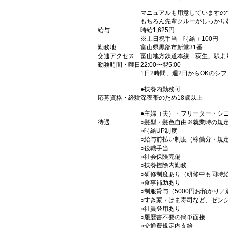
マニュアルも用意していますの
もちろん先輩クルーがしっかり
給与
時給1,625円
※土日祝手当 時給＋100円
勤務地
富山県黒部市新堂31番
交通アクセス
富山地方鉄道本線「荻生」駅よ
勤務時間・曜日
22:00〜翌5:00
1日2時間、週2日からOKのシ
●扶養内勤務可
応募資格・経験
深夜帯のため18歳以上
●主婦（夫）・フリーター・シ
待遇
○髪型・髪色自由※就業時の規
○時給UP制度
○給与前払い制度（稼働分・規
○役職手当
○社会保険完備
○扶養控除内勤務
○研修制度あり（研修中も同時
○食事補助あり
○制服貸与（5000円お預かり
○すき家・はま寿司など、ゼン
○社員登用あり
○履歴書不要の簡単面接
○交通費規定内支給