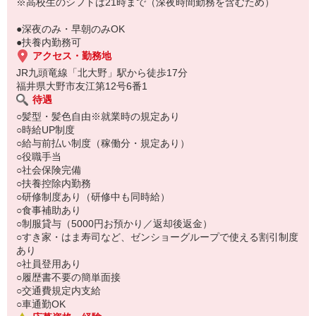
い。
※高校生のシフトは21時まで（深夜時間勤務を含むため）
●深夜のみ・早朝のみOK
●扶養内勤務可
アクセス・勤務地
JR九頭竜線「北大野」駅から徒歩17分
福井県大野市友江第12号6番1
待遇
○髪型・髪色自由※就業時の規定あり
○時給UP制度
○給与前払い制度（稼働分・規定あり）
○役職手当
○社会保険完備
○扶養控除内勤務
○研修制度あり（研修中も同時給）
○食事補助あり
○制服貸与（5000円お預かり／返却後返金）
○すき家・はま寿司など、ゼンショーグループで使える割引制度
あり
○社員登用あり
○履歴書不要の簡単面接
○交通費規定内支給
○車通勤OK