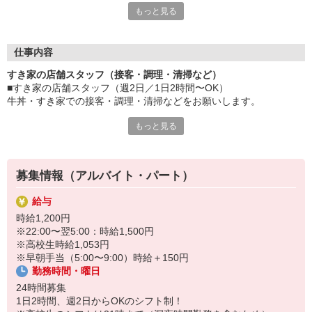
もっと見る
など、自分らしく活躍できますよ。
≪ 働くメリットいっぱい ≫
■髪型・髪色自由
仕事内容
オシャレを捨てる必要はありません！
すき家の店舗スタッフ（接客・調理・清掃など）
■給与前払い可
■すき家の店舗スタッフ（週2日／1日2時間〜OK）
急な出費も安心♪
牛丼・すき家での接客・調理・清掃などをお願いします。
■社員登用あり
将来を考えている方は必見です。
もっと見る
具体的には・・・
お客様をきれいなお店でお迎え！
なか卯、かつ庵、ココス、ジョリーパスタ、ビッグボーイ、華屋
おいしい牛丼を！
与兵衛、オリーブの丘、焼肉いちばんなどを経営しているゼンシ
あなたの笑顔で！
ョーグループ！
募集情報（アルバイト・パート）
すばやく提供！
その中のひとつ『すき家』でお仕事しませんか？
給与
他にも、食材の調整や金銭管理、新しく入社したクルーの研修など
時給1,200円
様々なお仕事があります。
※22:00〜翌5:00：時給1,500円
セルフオーダー、セルフ会計で、現金の受け渡しはほとんどありま
※高校生時給1,053円
せん。※一部店舗を除く
※早朝手当（5:00〜9:00）時給＋150円
取り間違いもなく安心でスムーズ♪
勤務時間・曜日
マニュアルも用意していますので飲食店が初めての方でも大丈夫！
24時間募集
もちろん先輩クルーがしっかり教えてくれるので安心してくださ
1日2時間、週2日からOKのシフト制！