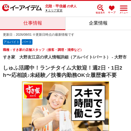
北陸・甲信越
の求人
▼エリア変更
仕事情報
企業情報
更新日：2026/08/01 ※更新日時点の最新情報です
アルバイト
パート
職種：すき家の店舗スタッフ（接客・調理・清掃など）
すき家 大野友江店の求人情報詳細（アルバイト/パート） - 大野市
しゅふ活躍中！ランチタイム大歓迎！週2日・1日2
h〜応相談♪未経験／扶養内勤務OK☆履歴書不要