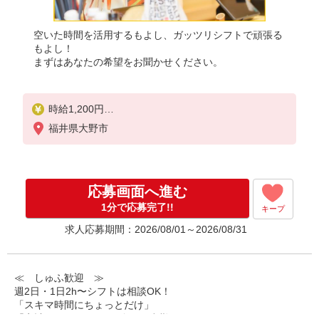
空いた時間を活用するもよし、ガッツリシフトで頑張る
もよし！
まずはあなたの希望をお聞かせください。
時給1,200円
※22:00〜翌5:00：時給1,500円
福井県大野市
※高校生時給1,053円
※早朝手当（5:00〜9:00）時給＋150円
応募画面へ進む
1分で応募完了!!
キープ
求人応募期間：2026/08/01～2026/08/31
≪ しゅふ歓迎 ≫
週2日・1日2h〜シフトは相談OK！
「スキマ時間にちょっとだけ」
「家計に＋αするために多めに出勤」