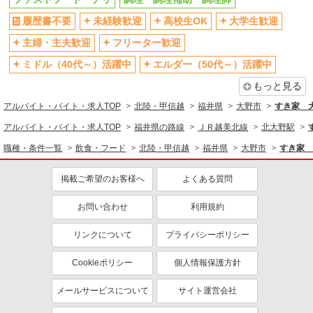
深夜
車通勤OK
履歴書不要
未経験歓迎
高校生OK
大学生歓迎
扶養内勤務OK
交通費支給
主婦・主夫歓迎
フリーター歓迎
社会保険あり
まかない・食事補助
ミドル（40代～）活躍中
エルダー（50代～）活躍中
社員登用あり
もっと見る
アルバイト・バイト・求人TOP
北陸・甲信越
福井県
大野市
すき家 
アルバイト・バイト・求人TOP
福井県の路線
ＪＲ越美北線
北大野駅
職種・条件一覧
飲食・フード
北陸・甲信越
福井県
大野市
すき家 
掲載ご希望のお客様へ
よくある質問
お問い合わせ
利用規約
リンクについて
プライバシーポリシー
Cookieポリシー
個人情報保護方針
メールサービスについて
サイト運営会社