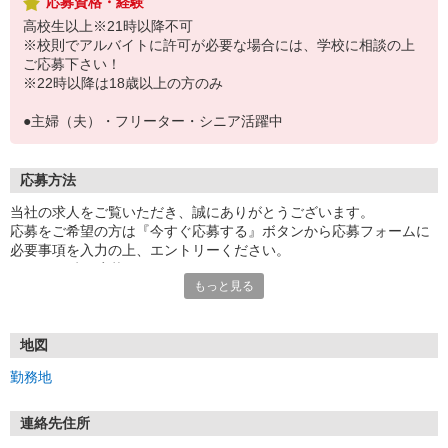
応募資格・経験
高校生以上※21時以降不可
※校則でアルバイトに許可が必要な場合には、学校に相談の上
ご応募下さい！
※22時以降は18歳以上の方のみ
●主婦（夫）・フリーター・シニア活躍中
応募方法
当社の求人をご覧いただき、誠にありがとうございます。
応募をご希望の方は『今すぐ応募する』ボタンから応募フォームに
必要事項を入力の上、エントリーください。
☆★☆24時間応募OK！☆★☆
もっと見る
・・・お願い・・・
応募の際は、連絡先に「携帯電話のアドレス」や「携帯電話の番
号」など
地図
普段つながりやすい連絡先を入力してください。
勤務地
連絡先住所