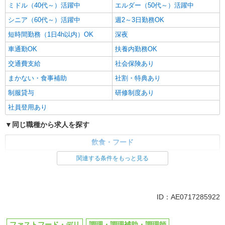
ミドル（40代～）活躍中
エルダー（50代～）活躍中
シニア（60代～）活躍中
週2～3日勤務OK
短時間勤務（1日4h以内）OK
深夜
車通勤OK
扶養内勤務OK
交通費支給
社会保険あり
まかない・食事補助
社割・特典あり
制服貸与
研修制度あり
社員登用あり
同じ職種から求人を探す
飲食・フード
ファストフード・デリ
調理・調理補助・調理師
関連する条件をもっと見る
同じ特徴から求人を探す
未経験歓迎
高校生OK
ID：AE0717285922
大学生歓迎
ミドル（40代～）活躍中
週2～3日勤務OK
短時間勤務（1日4h以内）OK
ファストフード・デリ
調理・調理補助・調理師