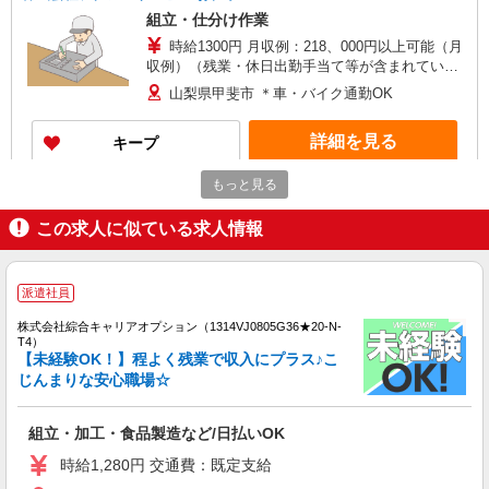
組立・仕分け作業
時給1300円 月収例：218、000円以上可能（月
収例）（残業・休日出勤手当て等が含まれていま
す） 交通費全額支給
山梨県甲斐市 ＊車・バイク通勤OK
詳細を見る
キープ
もっと見る
派遣社員
株式会社綜合キャリアオプション（1314VJ0805G35★65-N-T4）
この求人に似ている求人情報
ロボット部品の組立・入出庫/日払いOK
時給1,280円 交通費：既定支給
山梨県甲斐市
派遣社員
株式会社綜合キャリアオプション（1314VJ0805G36★20-N-
詳細を見る
T4）
キープ
【未経験OK！】程よく残業で収入にプラス♪こ
じんまりな安心職場☆
派遣社員
株式会社綜合キャリアオプション（1314VJ0805G36★55-S-T3）
組立・加工・食品製造など/日払いOK
半導体製造装置の工具組立/日払いOK
時給1,280円 交通費：既定支給
時給1,500円 交通費：既定支給