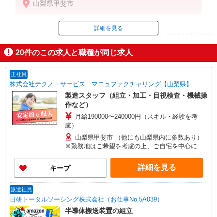
山梨県甲斐市
詳細を見る
ID：AE0512117369
20
件のこの求人と職種が同じ求人
掲載期間終了
正社員
株式会社テクノ・サービス マニュファクチャリング【山梨県】
製造スタッフ（組立・加工・目視検査・機械操
作など）
月給190000〜240000円（スキル・経験を考
慮）
山梨県甲斐市 （他にも山梨県内に多数あり）
※勤務地はご希望を考慮の上、ご自宅を中心に通
勤時間120分圏内のエリアとなります。（転勤な
し）
詳細を見る
キープ
派遣社員
日研トータルソーシング株式会社（お仕事No.5A039）
半導体搬送装置の組立