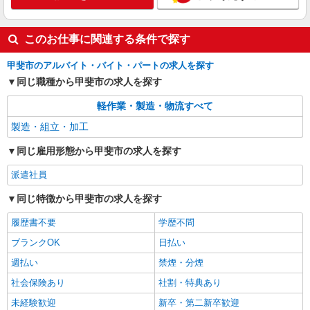
詳細を見る
キープ
派遣社員
このお仕事に関連する条件で探す
パーソルファクトリーパートナーズ株式会社
甲斐市のアルバイト・バイト・パートの求人を探す
部品の組立・組付け（日勤）
同じ職種から甲斐市の求人を探す
時給1250円 ※交通費全額支給（規定あり）
【月収例】23.1万円（20日勤務＋残業20h） ※残
軽作業・製造・物流すべて
業時間については、多少の増減あり
山梨県甲斐市宇津谷
製造・組立・加工
詳細を見る
キープ
同じ雇用形態から甲斐市の求人を探す
派遣社員
派遣社員
パーソルファクトリーパートナーズ株式会社
同じ特徴から甲斐市の求人を探す
部品の製造マシンオペレーター（日勤）
時給1400円 ※交通費全額支給（規定あり）
履歴書不要
学歴不問
【月収例】25.9万円（20日勤務＋残業20h） ※残
ブランクOK
日払い
業時間については、多少の増減あり
山梨県甲斐市宇津谷
週払い
禁煙・分煙
詳細を見る
社会保険あり
キープ
社割・特典あり
未経験歓迎
新卒・第二新卒歓迎