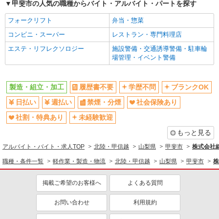
アルミサッシの製造スタッフ
甲斐市の人気の職種からバイト・アルバイト・パートを探す
月給245,000円〜280,000円（経験・能力によ
フォークリフト
弁当・惣菜
る）
コンビニ・スーパー
山梨県甲斐市
レストラン・専門料理店
エステ・リフレクソロジー
施設警備・交通誘導警備・駐車輪
詳細を見る
キープ
場管理・イベント警備
職業紹介
製造・組立・加工
履歴書不要
学歴不問
ブランクOK
株式会社ＭＯＤＥ
組立・軽作業スタッフ
日払い
週払い
禁煙・分煙
社会保険あり
時給1300円〜1625円 月収例26万円 / 残業・そ
社割・特典あり
未経験歓迎
の他手当含む 一般物件、レオパレス→住み込みで
お仕事可能★☆ 綺麗な1R、1Kをご用意☆
もっと見る
山梨県甲斐市
アルバイト・バイト・求人TOP
北陸・甲信越
山梨県
甲斐市
株式会社綜
詳細を見る
キープ
職種・条件一覧
軽作業・製造・物流
北陸・甲信越
山梨県
甲斐市
株
派遣社員
掲載ご希望のお客様へ
よくある質問
株式会社Harvest Biz Career甲府営業所/hbc-kf176
クリーンルーム内での半導体製造装置の組立ス
お問い合わせ
利用規約
タッフ≫