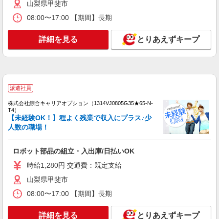
山梨県甲斐市
山梨県甲斐市
08:00〜17:00 【期間】長期
詳細を見る
キープ
詳細を見る
とりあえずキープ
派遣社員
株式会社テクノ・サービス/お仕事No/0883616
組立作業
時給1350円 月収例：297、000円（月収例21日
派遣社員
実働残業代込）（残業・休日出勤手当て等が含ま
れています） 交通費全額支給
山梨県甲斐市 ＊車・バイク通勤OK
株式会社綜合キャリアオプション（1314VJ0805G35★65-N-
T4）
【未経験OK！】程よく残業で収入にプラス♪少
詳細を見る
キープ
人数の職場！
派遣社員
ロボット部品の組立・入出庫/日払いOK
パーソルファクトリーパートナーズ株式会社
時給1,280円 交通費：既定支給
部品の組立・組付け（日勤）
山梨県甲斐市
時給1250円 ※交通費全額支給（規定あり）
【月収例】23.1万円（20日勤務＋残業20h） ※残
08:00〜17:00 【期間】長期
業時間については、多少の増減あり
山梨県甲斐市宇津谷
詳細を見る
とりあえずキープ