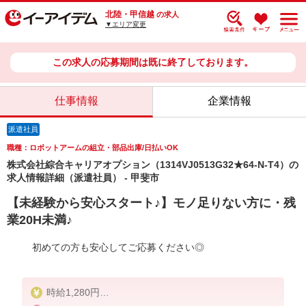
北陸・甲信越
の求人
▼エリア変更
この求人の応募期間は既に終了しております。
仕事情報
企業情報
派遣社員
職種：ロボットアームの組立・部品出庫/日払いOK
株式会社綜合キャリアオプション（1314VJ0513G32★64-N-T4）の
求人情報詳細（派遣社員） - 甲斐市
【未経験から安心スタート♪】モノ足りない方に・残
業20H未満♪
初めての方も安心してご応募ください◎
時給1,280円
交通費：既定支給