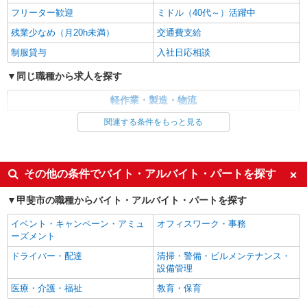
派遣社員
フリーター歓迎
ミドル（40代～）活躍中
パーソルファクトリーパートナーズ株式会社
残業少なめ（月20h未満）
交通費支給
部品のセットとボタン操作（日勤）
時給1350円 ※交通費全額支給（規定あり）
制服貸与
入社日応相談
【月収例】24.9万円（20日勤務＋残業20h） ※残
業時間については、多少の増減あり
同じ職種から求人を探す
山梨県甲斐市宇津谷
軽作業・製造・物流
詳細を見る
キープ
製造・組立・加工
関連する条件をもっと見る
派遣社員
同じ特徴から求人を探す
パーソルファクトリーパートナーズ株式会社
日払い
社会保険あり
部品のセットとボタン操作（日勤）
その他の条件でバイト・アルバイト・パートを探す
未経験歓迎
時給1350円 ※交通費全額支給（規定あり）
ミドル（40代～）活躍中
甲斐市の職種からバイト・アルバイト・パートを探す
【月収例】24.9万円（20日勤務＋残業20h） ※残
交通費支給
業時間については、多少の増減あり
山梨県甲斐市宇津谷
イベント・キャンペーン・アミュ
オフィスワーク・事務
ーズメント
詳細を見る
キープ
ドライバー・配達
清掃・警備・ビルメンテナンス・
設備管理
正社員
職業紹介
医療・介護・福祉
教育・保育
株式会社リオン