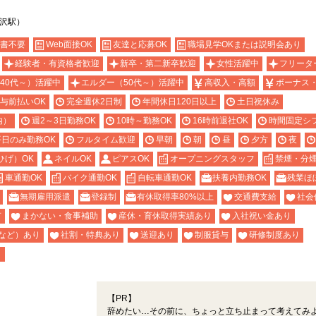
金沢駅）
書不要
Web面接OK
友達と応募OK
職場見学OKまたは説明会あり
経験者・有資格者歓迎
新卒・第二新卒歓迎
女性活躍中
フリータ
40代～）活躍中
エルダー（50代～）活躍中
高収入・高額
ボーナス
与前払いOK
完全週休2日制
年間休日120日以上
土日祝休み
内）
週2～3日勤務OK
10時～勤務OK
16時前退社OK
時間固定シ
平日のみ勤務OK
フルタイム歓迎
早朝
朝
昼
夕方
夜
ひげ）OK
ネイルOK
ピアスOK
オープニングスタッフ
禁煙・分
車通勤OK
バイク通勤OK
自転車通勤OK
扶養内勤務OK
残業ほ
無期雇用派遣
登録制
有休取得率80%以上
交通費支給
社会
有
まかない・食事補助
産休・育休取得実績あり
入社祝い金あり
など）あり
社割・特典あり
送迎あり
制服貸与
研修制度あり
り
【PR】
辞めたい…その前に、ちょっと立ち止まって考えてみ