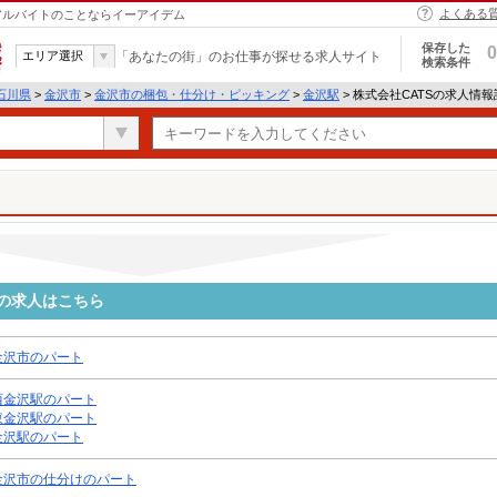
よくある
・アルバイトのことならイーアイデム
保存した
0
エリア選択
「あなたの街」のお仕事が探せる求人サイト
検索条件
石川県
>
金沢市
>
金沢市の梱包・仕分け・ピッキング
>
金沢駅
> 株式会社CATSの求人情
件の求人はこちら
金沢市のパート
西金沢駅のパート
東金沢駅のパート
金沢駅のパート
金沢市の仕分けのパート