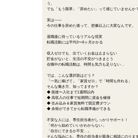
う。
でも「もう限界」「辞めたい」って感じていませんか
実は――
今の仕事を辞めた後って、想像以上に大変なんです。
退職後に待っているリアルな現実
転職活動には平均3〜6ヶ月かかる
収入ゼロでも、出ていくお金は止まらない
貯金がないと、生活の不安がつきまとう
在職中の転職活動は、時間も気力も足りない…
では、こんな選択肢はどう？
「一気に稼げて」「家賃ゼロ」で「時間も作れる」
そんな働き方、知ってますか？
◆ 面接〜入社まで1週間以内
◆ 高収入の仕事で短期間に資金を確保
◆ 住み込み＆家賃無料で固定費ダウン
◆ 余裕ができてから転職準備ができる
不安な人には、専任担当者がしっかりサポート！
「何から始めていいかわからない」
「自分にできるか不安…」
そんな悩みにも、専任の担当者が親身に相談にのりま