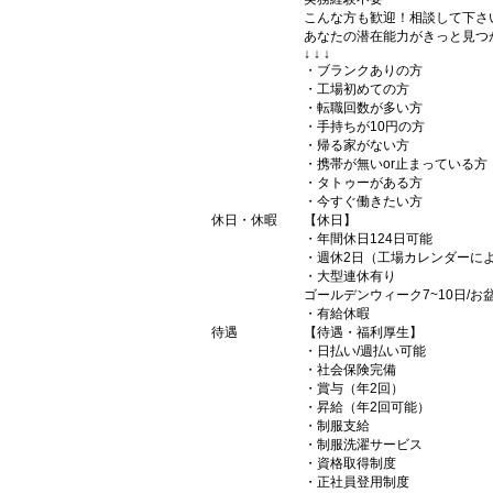
こんな方も歓迎！相談して下さ
あなたの潜在能力がきっと見つ
↓ ↓ ↓
・ブランクありの方
・工場初めての方
・転職回数が多い方
・手持ちが10円の方
・帰る家がない方
・携帯が無いor止まっている方
・タトゥーがある方
・今すぐ働きたい方
休日・休暇
【休日】
・年間休日124日可能
・週休2日（工場カレンダーに
・大型連休有り
ゴールデンウィーク7~10日/お盆
・有給休暇
待遇
【待遇・福利厚生】
・日払い/週払い可能
・社会保険完備
・賞与（年2回）
・昇給（年2回可能）
・制服支給
・制服洗濯サービス
・資格取得制度
・正社員登用制度