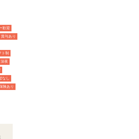
ー歓迎
・賞与あり
フト制
深夜
煙
ぼなし
保険あり
よ