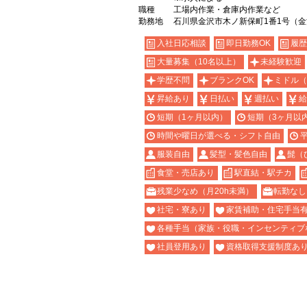
職種
工場内作業・倉庫内作業など
勤務地
石川県金沢市木ノ新保町1番1号（
入社日応相談
即日勤務OK
履歴
大量募集（10名以上）
未経験歓迎
学歴不問
ブランクOK
ミドル（
昇給あり
日払い
週払い
給
短期（1ヶ月以内）
短期（3ヶ月以
時間や曜日が選べる・シフト自由
服装自由
髪型・髪色自由
髭（
食堂・売店あり
駅直結・駅チカ
残業少なめ（月20h未満）
転勤なし
社宅・寮あり
家賃補助・住宅手当
各種手当（家族・役職・インセンティブ
社員登用あり
資格取得支援制度あ