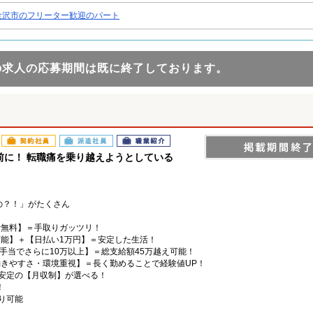
金沢市のフリーター歓迎のパート
の求人の応募期間は既に終了しております。
契約社員
派遣社員
職業紹介
前に！ 転職痛を乗り越えようとしている
の？！」がたくさん
費無料】＝手取りガッツリ！
可能】＋【日払い1万円】＝安定した生活！
手当でさらに10万以上】＝総支給額45万越え可能！
働きやすさ・環境重視】＝長く勤めることで経験値UP！
安定の【月収制】が選べる！
！
り可能