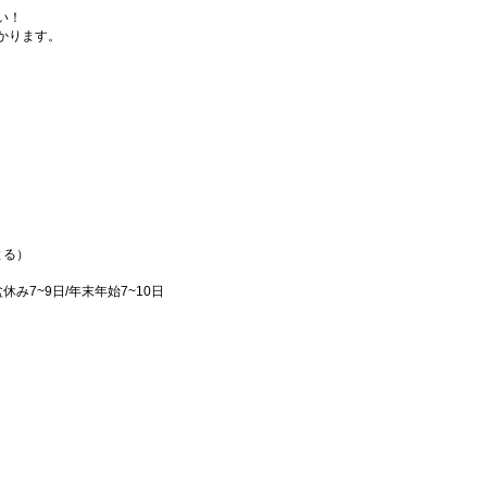
い！
かります。
よる）
休み7~9日/年末年始7~10日