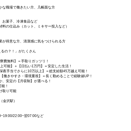
かな職場で働きたい方、几帳面な方
、お菓子、冷凍食品など
材料の仕込み（カット、ミキサー投入など）
業が得意な方、清潔感に気をつけられる方
えるの？！」がたくさん
【寮費無料】＝手取りガッツリ！
以上可能】＋【日払い1万円】＝安定した生活！
深夜手当でさらに10万以上】＝総支給額45万越え可能！
＋【働きやすさ・環境重視】＝長く勤めることで経験値UP！
か、安定の【月収制】が選べる！
可能！
け取り可能
号（金沢駅）
:00~19:00/22:00~翌07:00など