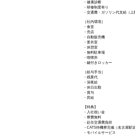
・健康診断
・研修制度有り
・交通費・ガソリン代支給（上
［社内環境］
・食堂
・売店
・自動販売機
・更衣室
・休憩室
・無料駐車場
・喫煙所
・鍵付きロッカー
［給与手当］
・残業代
・深夜給
・休日出勤
・賞与
・昇給
【特典】
・入社祝い金
・寮費無料
・赴任交通費負担
・CATS待機寮完備（名古屋駅
・モバイルサービス