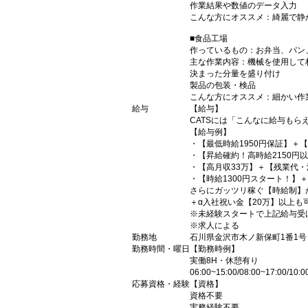
作業結果や数値のデータ入力
こんな方にオススメ：綺麗で静
■食品工場
作っているもの：お弁当、パン
主な作業内容：機械を使用して
決まった分量を盛り付け
製品の包装・検品
こんな方にオススメ：細かい作
給与
【給与】
CATSには「こんなに給与もら
【給与例】
・【最低時給1950円保証】＋
・【昇給確約！高時給2150円
・【高月収33万】＋【残業代・
・【時給1300円スタート！】
さらにガッツリ稼ぐ【時給制】
＋α入社祝い金【20万】以上も
※未経験スタートで上記給与受
※求人による
勤務地
石川県金沢市木ノ新保町1番1
勤務時間・曜日
【勤務時例】
実働8H・休憩有り
06:00~15:00/08:00~17:00/10
応募資格・経験
【資格】
資格不要
実務経験不要