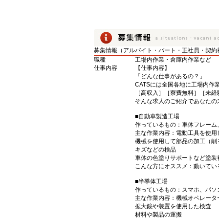
募集情報（アルバイト・パート・正社員・契約
職種
工場内作業・倉庫内作業など
仕事内容
【仕事内容】
「どんな仕事があるの？」
CATSには全国各地に工場内作
［高収入］［寮費無料］［未経
そんな求人のご紹介であなたの
■自動車製造工場
作っているもの：車体フレーム
主な作業内容：電動工具を使用
機械を使用して部品の加工（削
キズなどの検品
車体の色塗りサポートなど塗装
こんな方にオススメ：動いてい
■半導体工場
作っているもの：スマホ、パソ
主な作業内容：機械オペレータ
拡大鏡や装置を使用した検査
材料や製品の運搬