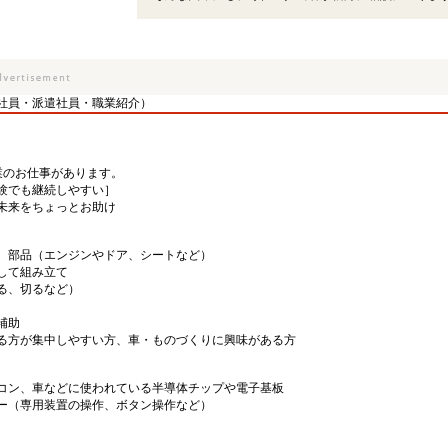
社員・派遣社員・職業紹介）
業のお仕事があります。
験でも継続しやすい］
未来をちょっとお助け
、部品（エンジンやドア、シートなど）
して組み立て
る、切るなど）
補助
る方が集中しやすい方、車・ものづくりに興味がある方
コン、車などに使われている半導体チップや電子基板
ー（専用装置の操作、ボタン操作など）