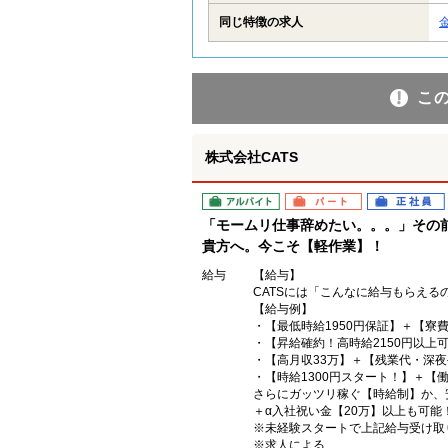
同じ特徴の求人
こ
株式会社CATS
アルバイト
パート
正社員
「モームリ仕事辞めたい。。。」その
貴方へ。今こそ【軽作業】！
給与
【給与】
CATSには「こんなに給与もらえる
【給与例】
・【最低時給1950円保証】＋【寮
・【昇給確約！高時給2150円以上
・【高月収33万】＋【残業代・深夜
・【時給1300円スタート！】＋【
さらにガッツリ稼ぐ【時給制】か、
＋α入社祝い金【20万】以上も可能
※未経験スタートで上記給与受け取
※求人による