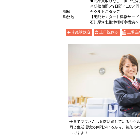
◆商品買取りなし！働いた分
※研修期間／9日間／1,054
職種
ヤクルトスタッフ
勤務地
【宅配センター】津幡サービ
石川県河北郡津幡町字横浜ヘ1
未経験歓迎
土日祝休み
上場企
子育てママさんも多数活躍しているヤク
同じ生活環境の仲間がいるから、気兼ね
いですよ！