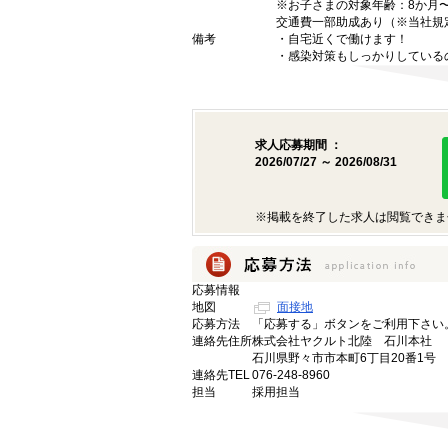
※お子さまの対象年齢：8か月〜
交通費一部助成あり（※当社規
備考
・自宅近くで働けます！
・感染対策もしっかりしている
求人応募期間 ：
2026/07/27 ～ 2026/08/31
※掲載を終了した求人は閲覧できま
応募情報
地図
面接地
応募方法
「応募する」ボタンをご利用下さい
連絡先住所
株式会社ヤクルト北陸 石川本社
石川県野々市市本町6丁目20番1号
連絡先TEL
076-248-8960
担当
採用担当