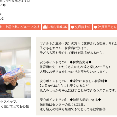
はしっかり稼げます◎
円／時
ス
-2
業・上場企業のグループ会社
扶養内勤務OK
交通費支給
社員登用あり
ヤクルトが主婦（夫）の方々に支持される理由、それ
子どもをヤクルト保育所に預けて、
子どもも私も安心して働ける環境があるから。
安心ポイントその1 ◆保育所完備◆
保育所の先生やたくさんのお友達と楽しい一日を♪
大切なお子さまをしっかりお預かりいたします。
安心ポイントその2 ◆家計にやさしい保育料◆
2人目からはさらにお安くなるなど、
収入をしっかり手元に残すことができるシステムです
安心ポイントその3 ◆時間も節約できる◆
ルトスタッフ。
保育所はセンターの近くに設置。
なく働けてとても心強
送り迎えの時間も短縮できてとっても効率的◎