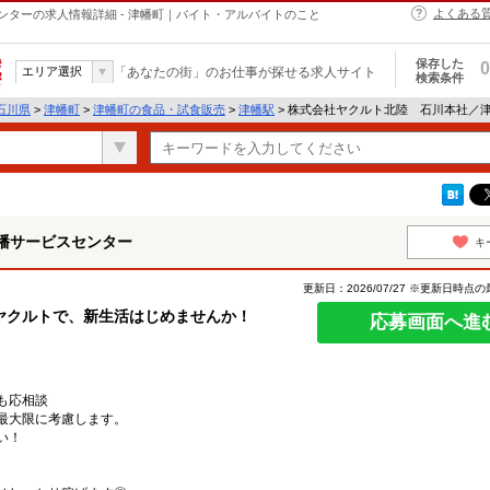
よくある
ターの求人情報詳細 - 津幡町｜バイト・アルバイトのこと
保存した
0
エリア選択
「あなたの街」のお仕事が探せる求人サイト
検索条件
石川県
>
津幡町
>
津幡町の食品・試食販売
>
津幡駅
> 株式会社ヤクルト北陸 石川本社／
幡サービスセンター
キ
更新日：2026/07/27 ※更新日時点
ヤクルトで、新生活はじめませんか！
応募画面へ進
も応相談
最大限に考慮します。
い！