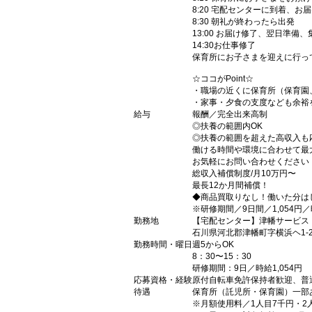
8:20 宅配センターに到着、お
8:30 朝礼が終わったら出発
13:00 お届け修了、翌日準備
14:30お仕事修了
保育所にお子さまを迎えに行っ
☆ココがPoint☆
・職場の近くに保育所（保育園
・家事・夕食の支度なども余裕
給与
報酬／完全出来高制
◎扶養の範囲内OK
◎扶養の範囲を超えた高収入も
働ける時間や環境に合わせて最
お気軽にお問い合わせください
総収入補償制度/月10万円〜
最長12か月間補償！
◆商品買取りなし！働いた分は
※研修期間／9日間／1,054円／
勤務地
【宅配センター】津幡サービス
石川県河北郡津幡町字横浜ヘ1-
勤務時間・曜日
週5からOK
8：30〜15：30
研修期間：9日／時給1,054円
応募資格・経験
原付自転車免許保持者歓迎、普
待遇
保育所（託児所・保育園）一部
※月額使用料／1人目7千円・