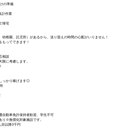
届けの準備
、集計作業
て帰宅
、幼稚園、託児所）があるから、送り迎えの時間の心配がいりません！
をもってできます！
応相談
大限に考慮します。
！
しっかり稼げます◎
時
2
通自動車免許保持者歓迎、学生不可
あり※無償化対象施設です。
2人目以降3千円