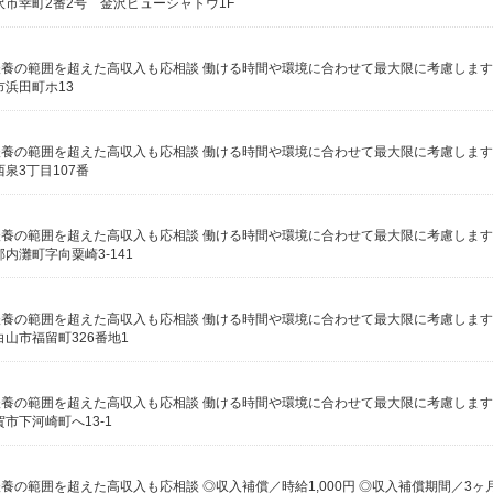
市幸町2番2号 金沢ビューシャトウ1F
浜田町ホ13
泉3丁目107番
内灘町字向粟崎3-141
山市福留町326番地1
市下河崎町へ13-1