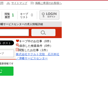
質問
サイトマップ
掲載ご希望のお客様へ
閲覧
キープ
1
0
履歴
リスト
ログイン
津幡サービスセンターの求人情報詳細
キープ中のお仕事（0件）
保存した検索条件（
0
件）
閲覧したお仕事（1件）
ープ
株式会社ヤクルト北陸 石川本社
／津幡サービスセンター
の最新情報です
む