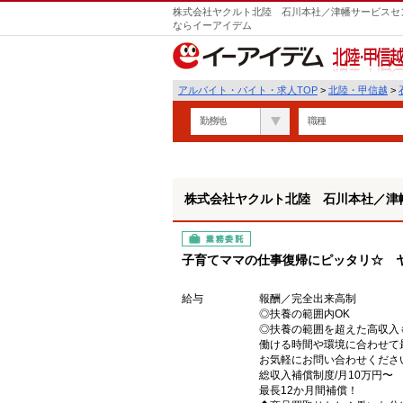
株式会社ヤクルト北陸 石川本社／津幡サービスセン
ならイーアイデム
北陸・甲信越
アルバイト・バイト・求人TOP
>
北陸・甲信越
>
勤務地
職種
株式会社ヤクルト北陸 石川本社／津
業務委託
子育てママの仕事復帰にピッタリ☆ 
給与
報酬／完全出来高制
◎扶養の範囲内OK
◎扶養の範囲を超えた高収入
働ける時間や環境に合わせて
お気軽にお問い合わせくださ
総収入補償制度/月10万円〜
最長12か月間補償！