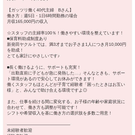
【ガッツリ働く40代主婦 Bさん】
働き方：週5日・1日6時間勤務の場合
月収165,000円の収入
☆スタッフの主婦率100％！働きやすい環境を整えています！
■保育料助成制度あり
新発田ヤクルトでは、満3才までお子さま1人につき月10,000円
を助成！
とても家計にやさしいです♪
■長く働けるように、サポートも充実！
「出勤直前に子どもが急に発熱した…」そんなときも、サポー
ト環境があるので安心してお休みができます！
働くスタッフもほとんどが子育て経験者「困ったときはお互い
様」と、みんなで助け合える環境ですよ◎
また、仕事を続ける間に変化する、お子様の年齢や家庭状況に
合わせて、働き方も調整が可能です！
シフトや希望収入を基に働き方の選択肢を多数ご用意！
―――――――――――――――
未経験者歓迎