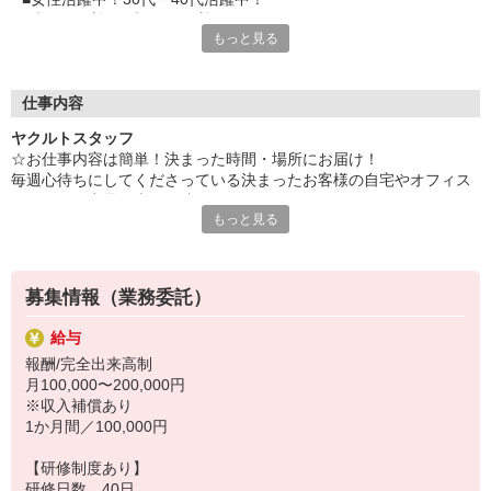
研修制度も充実しているので、
■未経験歓迎！ブランク歓迎！
初めての方も安心して働くことができます♪
もっと見る
■うれしい社割あり！
☆「ありがとう」をたくさんもらえる仕事です！
毎週、決まった時間帯に、決まったお客様への配達・販売。
仕事内容
基本的に同じお客様へのお届け業務なので、楽しく、安心して働
ヤクルトスタッフ
くことができます！
☆お仕事内容は簡単！決まった時間・場所にお届け！
「お子さんは元気ですか？」「最近こんなことに悩んでて…」な
毎週心待ちにしてくださっている決まったお客様の自宅やオフィス
ど、フランクに話せる環境◎
へヤクルト商品を車で配達！
もっと見る
＊1日の配達軒数：20〜25軒
☆ヤクルトの強み！
＊ノルマ・商品買取りはありません！
■何より、知名度抜群の有名商品！
■自分のペースで働ける◎
☆ある1日の流れ
■家計にうれしい、社割あり！
募集情報（業務委託）
子育てママAさん
＊スタッフ歴6年 30代 平均収入 11万円/月（週5勤務 扶養内 お
☆未経験歓迎！研修・サポートも充実！
給与
子さま2人：10，3歳）
「販売は未経験だけど…」「商品が覚えられるか不安…」などの
報酬/完全出来高制
8:30 保育園にお子様をお預け
心配もいりません！
月100,000〜200,000円
8:50 朝礼
※収入補償あり
9:00 お届けに出発
1か月間／100,000円
〜お届け〜
13:00 センターに到着
【研修制度あり】
13:30 翌日のお届け準備
研修日数 40日