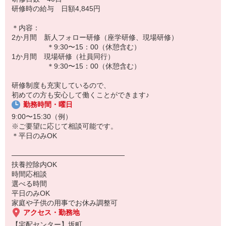
14:00 保育園にお子様をお迎え・帰宅
研修時の給与 日額4,845円
子育てママBさん
＊内容：
＊スタッフ歴12年 40代 平均収入 17万円/月（週5勤務 扶養外
2か月間 新人フォロー研修（座学研修、現場研修）
お子さま2人：15，12歳）
＊9:30〜15：00（休憩含む）
8:50 朝礼
1か月間 現場研修（社員同行）
9:00 お届けに出発
＊9:30〜15：00（休憩含む）
〜お届け〜
14:00 センターに到着
研修制度も充実しているので、
15:00 翌日のお届け準備
初めての方も安心して働くことができます♪
16:00 帰宅
勤務時間・曜日
☆活躍中のスタッフさん
9:00〜15:30（例）
現在、スタッフ60名ほど
※ご要望に応じて相談可能です。
└20〜30代 3割／40代 5割／50代以上 2割
＊平日のみOK
※2025年1月時点
――――――――――――――――
扶養控除内OK
時間応相談
選べる時間
平日のみOK
家庭や子供の用事でお休み調整可
アクセス・勤務地
【宅配センター】坂町