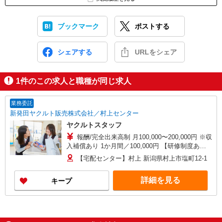
ブックマーク
ポストする
シェアする
URLをシェア
1
件のこの求人と職種が同じ求人
業務委託
新発田ヤクルト販売株式会社／村上センター
ヤクルトスタッフ
報酬/完全出来高制 月100,000〜200,000円 ※収
入補償あり 1か月間／100,000円 【研修制度あ
り】 研修日数 40日 研修時の給与 日額4,845円
【宅配センター】村上 新潟県村上市塩町12-1
＊内容： 2か月間 新人フォロー研修（座学研
修、現場研修） ＊9:30〜15：00（休憩
詳細を見る
キープ
含む） 1か月間 現場研修（社員同行）
＊9:30〜15：00（休憩含む） 研修制度
も充実しているので、 初めての方も安心して働く
ことができます♪