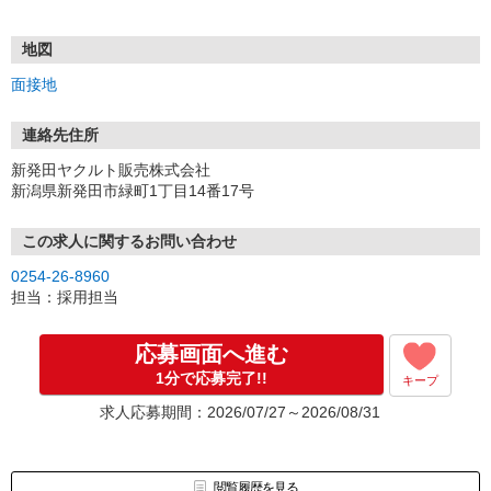
＝＝＝＝＝＝＝＝＝＝＝＝＝＝＝
お電話でのご応募もOK！
TEL：0254-26-8960
地図
＝＝＝＝＝＝＝＝＝＝＝＝＝＝＝
面接地
【応募後の流れ】
■応募
連絡先住所
内容を確認し、3営業日以内には、面接のご連絡をします。
新発田ヤクルト販売株式会社
新潟県新発田市緑町1丁目14番17号
■面接（2回）
面接には、私服でお越しください。
ご不明点や不安な点を解消しながら、フランクにできればと思って
この求人に関するお問い合わせ
ます。
0254-26-8960
担当：採用担当
■内定・採用
一緒にがんばりましょう！※入社日は相談に応じます。
応募画面へ進む
1分で応募完了!!
キープ
求人応募期間：2026/07/27～2026/08/31
閲覧履歴を見る