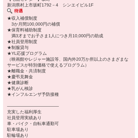
新潟県村上市坂町1792－4 シンエイビル1F
待遇
★収入補償制度
3か月間100,000円の補償
★保育料補助制度
満3才までお子さま1人につき月10,000円の助成
★社員登用制度
★制服貸与
★YL応援プログラム
（映画館やレジャー施設等、国内外20万か所以上のさまざまな
サービスが特別価格で使えるプログラム）
★離職金・共済制度
★慶弔見舞金
★健康診断
★乳がん検診
★インフルエンザ予防接種
――――――――――――
充実した福利厚生
社員登用実績あり
車・バイク・自転車通勤可
駐車場あり
駐輪場あり