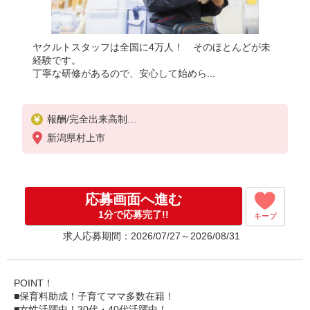
ヤクルトスタッフは全国に4万人！ そのほとんどが未
経験です。
丁寧な研修があるので、安心して始めら...
報酬/完全出来高制
月100,000〜200,000円
新潟県村上市
※収入補償あり
1か月間／100,000円
【研修制度あり】
応募画面へ進む
研修日数 40日
研修時の給与 日額4,845円
1分で応募完了!!
キープ
求人応募期間：2026/07/27～2026/08/31
＊内容：
2か月間 新人フォロー研修（座学研修、現場研修）
＊9:30〜15：00（休憩含む）
1か月間 現場研修（社員同行）
POINT！
＊9:30〜15：00（休憩含む）
■保育料助成！子育てママ多数在籍！
■女性活躍中！30代・40代活躍中！