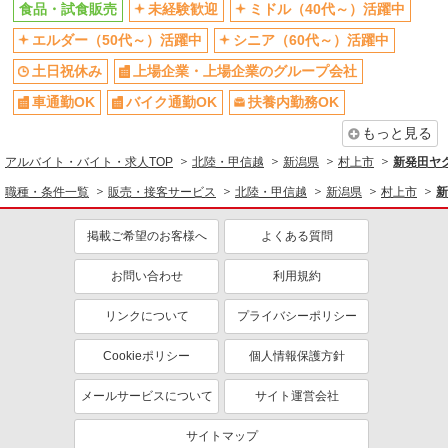
食品・試食販売
未経験歓迎
ミドル（40代～）活躍中
車通勤OK
扶養内勤務OK
エルダー（50代～）活躍中
シニア（60代～）活躍中
社員登用あり
土日祝休み
上場企業・上場企業のグループ会社
車通勤OK
バイク通勤OK
扶養内勤務OK
もっと見る
アルバイト・バイト・求人TOP
北陸・甲信越
新潟県
村上市
新発田ヤ
職種・条件一覧
販売・接客サービス
北陸・甲信越
新潟県
村上市
新
掲載ご希望のお客様へ
よくある質問
お問い合わせ
利用規約
リンクについて
プライバシーポリシー
Cookieポリシー
個人情報保護方針
メールサービスについて
サイト運営会社
サイトマップ