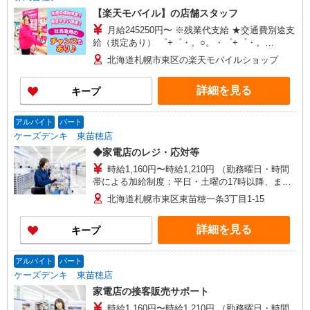
【楽天モバイル】の店舗スタッフ
月給245250円〜 ※残業代支給 ★交通費別途支
給（規定あり） ゜+゜・。○。・゜+゜・。
○。・゜+゜ 入社祝い金10万円支給(規定有) お友達
北海道札幌市東区の楽天モバイルショップ
を紹介頂くと, インセンティブ支給(規定有) ゜・。
○。・゜+゜・。○。・゜+゜
詳細を見る
キープ
アルバイト
パート
ケーズデンキ 東苗穂店
◆家電店のレジ・応対等
時給1,160円〜時給1,210円 （勤務曜日・時間
帯による加給制度：平日・土曜の17時以降、また
は日曜・祝日の終日は勤務1時間につき50円加給）
北海道札幌市東区東苗穂一条3丁目1-15
※加給制度は学生スタッフ対象外です
詳細を見る
キープ
アルバイト
パート
ケーズデンキ 東苗穂店
家電店の接客販売サポート
時給1,160円〜時給1,210円 （勤務曜日・時間