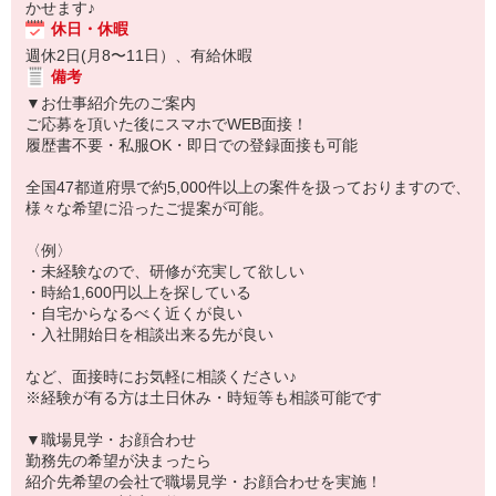
かせます♪
休日・休暇
週休2日(月8〜11日）、有給休暇
備考
▼お仕事紹介先のご案内
ご応募を頂いた後にスマホでWEB面接！
履歴書不要・私服OK・即日での登録面接も可能
全国47都道府県で約5,000件以上の案件を扱っておりますので、
様々な希望に沿ったご提案が可能。
〈例〉
・未経験なので、研修が充実して欲しい
・時給1,600円以上を探している
・自宅からなるべく近くが良い
・入社開始日を相談出来る先が良い
など、面接時にお気軽に相談ください♪
※経験が有る方は土日休み・時短等も相談可能です
▼職場見学・お顔合わせ
勤務先の希望が決まったら
紹介先希望の会社で職場見学・お顔合わせを実施！