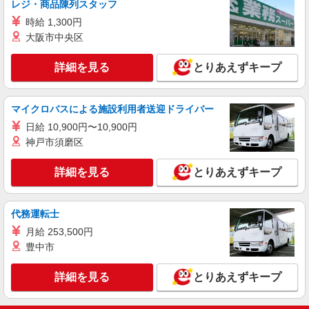
レジ・商品陳列スタッフ
収例】 月収20万7350円 ＝時給1100円×8h×22日＋
時給 1,300円
残(10h) ●交通費支給(規定有) ●残業手当（時給
●ドコモショップ函館店(函館市五稜郭町)
×1.25） ●各種手当支給 各種社会保険完備/年次有
大阪市中央区
給休暇/昇給制度 時間外手当/制服貸与/携帯電話割
詳細を見る
キープ
引 無料の健康診断/介護・育児休暇など充実★
詳細を見る
とりあえずキープ
派遣社員
株式会社日本パーソナルビジネス北海道支店【HK1_458】
マイクロバスによる施設利用者送迎ドライバー
携帯販売スタッフ
日給 10,900円〜10,900円
【時給】 初日から時給1300円スタート◎ 【月
神戸市須磨区
収例】 月収24万5050円 ＝時給1300円×8h×22日＋
残(10h) ●交通費支給(規定有) ●残業手当（時給
◆ソフトバンク札幌東店 ◆北海道札幌市東区
詳細を見る
とりあえずキープ
×1.25） ●各種手当支給 各種社会保険完備/年次有
給休暇/昇給制度 時間外手当/制服貸与/携帯電話割
詳細を見る
キープ
引 無料の健康診断/介護・育児休暇など充実★
代務運転士
月給 253,500円
豊中市
詳細を見る
とりあえずキープ