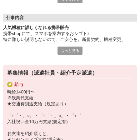
大手キャリアの店舗勤務なので安心・安定！
一度身に着けた知識は、
ずっと先まで役に立ちます！
仕事内容
人気機種に詳しくなれる携帯販売
丁寧な研修もあるので、
携帯shopにて、スマホを案内するおシゴト♪
みなさんから働きやすいと好評です♪
特に難しい説明もないので、ご安心を。新規契約、機種変更、
最新アプリ事情やお得なプラン、
各種料金プランのご相談対応・ご提案などをお願いします。
スマホの裏ワザを学べるチャンス♪
もっと見る
初めての方でも安心♪
【選べるお仕事いろいろ】
あなた専属のコーディネーターが親切・丁寧にフォローするので、
￣￣￣￣￣￣￣￣￣￣￣
満足度◎
▼オフィスワーク
募集情報（派遣社員・紹介予定派遣）
事務、経理、データ入力、コールセンター、受付
■携帯やインターネット販売業務
▼工場・製造・軽作業系
給与
docomo(ドコモ)/au(エーユー)・KDDI/softbank(ソフトバンク)など
機械/食品製造・梱包・仕分け・加工・組立・検査
時給1400円〜
の大手キャリアから
▼美容系
※残業代支給
ワイモバイル(Y!mobille)、楽天モバイル、UQなど格安スマホまで幅
眉毛サロンのアイブロウ・ネイリスト・エステ
★交通費別途支給（規定あり）
広く紹介可能♪
▼営業・販売
人気のApple（アップル）店舗もございます！
法人営業・アパレル販売・個別指導塾・人材紹介
゜+゜・。○。・゜+゜・。○。・゜+゜
▼人気案件も多数♪
入社祝い金10万円支給(規定有)
短期・期間限定・オープニング・官公庁案件
上場/優良/大手企業など
お友達を紹介頂くと,
インセンティブ支給(規定有)