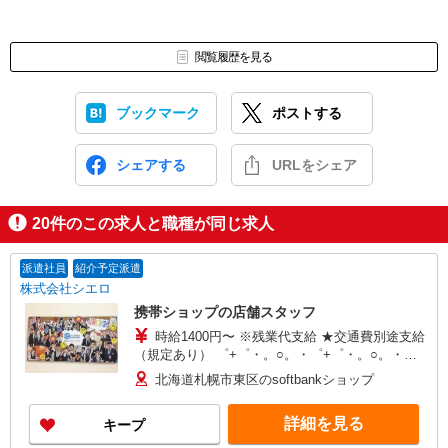
閲覧履歴を見る
ブックマーク
ポストする
シェアする
URLをシェア
20
件のこの求人と職種が同じ求人
派遣社員
紹介予定派遣
株式会社シエロ
携帯ショップの店舗スタッフ
時給1400円〜 ※残業代支給 ★交通費別途支給
（規定あり） ゜+゜・。○。・゜+゜・。○。・゜
+゜ 入社祝い金10万円支給(規定有) お友達を紹介
北海道札幌市東区のsoftbankショップ
頂くと, インセンティブ支給(規定有) ★月2回払
い・週払い可能（規程有）★ ゜・。○。・゜
詳細を見る
キープ
+゜・。○。・゜+゜