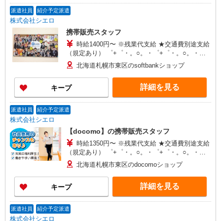
派遣社員
紹介予定派遣
株式会社シエロ
携帯販売スタッフ
時給1400円〜 ※残業代支給 ★交通費別途支給
（規定あり） ゜+゜・。○。・゜+゜・。○。・゜
+゜ 入社祝い金10万円支給(規定有) お友達を紹介
北海道札幌市東区のsoftbankショップ
頂くと, インセンティブ支給(規定有) ★月2回払
い・週払い可能（規程有）★ ゜・。○。・゜
詳細を見る
キープ
+゜・。○。・゜+゜
派遣社員
紹介予定派遣
株式会社シエロ
【docomo】の携帯販売スタッフ
時給1350円〜 ※残業代支給 ★交通費別途支給
（規定あり） ゜+゜・。○。・゜+゜・。○。・゜
+゜ 入社祝い金10万円支給(規定有) お友達を紹介
北海道札幌市東区のdocomoショップ
頂くと, インセンティブ支給(規定有) ★月2回払
い・週払い可能（規程有）★ ゜・。○。・゜
詳細を見る
キープ
+゜・。○。・゜+゜
派遣社員
紹介予定派遣
株式会社シエロ