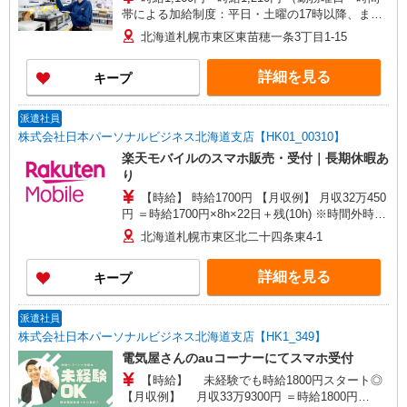
帯による加給制度：平日・土曜の17時以降、また
は日曜・祝日の終日は勤務1時間につき50円加給）
北海道札幌市東区東苗穂一条3丁目1-15
※加給制度は学生スタッフ対象外です
詳細を見る
キープ
派遣社員
株式会社日本パーソナルビジネス北海道支店【HK01_00310】
楽天モバイルのスマホ販売・受付｜長期休暇あ
り
【時給】 時給1700円 【月収例】 月収32万450
円 ＝時給1700円×8h×22日＋残(10h) ※時間外時給
2125円 ●交通費支給(規定有) ●残業手当（時給
北海道札幌市東区北二十四条東4-1
×1.25） ●各種手当支給 各種社会保険完備/年次有
給休暇/昇給制度 時間外手当/制服貸与/携帯電話割
詳細を見る
キープ
引 無料の健康診断/介護・育児休暇など充実★
派遣社員
株式会社日本パーソナルビジネス北海道支店【HK1_349】
電気屋さんのauコーナーにてスマホ受付
【時給】 未経験でも時給1800円スタート◎
【月収例】 月収33万9300円 ＝時給1800円