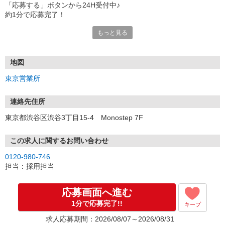
「応募する」ボタンから24H受付中♪
約1分で応募完了！
もっと見る
■電話応募の場合
電話応募も歓迎！（受付:10:00〜20:00）
土日祝も受付中♪
地図
【選考フロー】
東京営業所
①応募から3営業日を目安に、メールorお電話でご連絡します。
②面接日時を決定！「0120」から始まる電話番号からご連絡します
★スマホでWEB面接（LINEなど）・出張面接・事務所面接と選べま
連絡先住所
す
東京都渋谷区渋谷3丁目15-4 Monostep 7F
③面接実施（履歴書不要）
④勤務開始（スタート日は応相談）
※ご希望があれば、職場見学の調整もOKです！
この求人に関するお問い合わせ
0120-980-746
お気軽にご応募ください♪
担当：採用担当
応募画面へ進む
1分で応募完了!!
キープ
求人応募期間：2026/08/07～2026/08/31