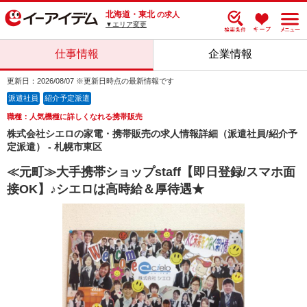
北海道・東北
の求人
▼エリア変更
仕事情報
企業情報
更新日：2026/08/07 ※更新日時点の最新情報です
派遣社員
紹介予定派遣
職種：人気機種に詳しくなれる携帯販売
株式会社シエロの家電・携帯販売の求人情報詳細（派遣社員/紹介予
定派遣） - 札幌市東区
≪元町≫大手携帯ショップstaff【即日登録/スマホ面
接OK】♪シエロは高時給＆厚待遇★