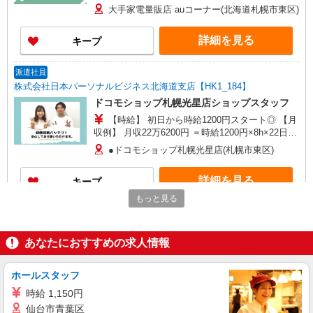
×8h×22日＋残(10h) ●交通費全額支給 ●残業手当
大手家電量販店 auコーナー(北海道札幌市東区)
（時給×1.25） ●各種手当支給 各種社会保険完
備/年次有給休暇/昇給制度 時間外手当/制服貸与/
詳細を見る
キープ
携帯電話割引 無料の健康診断/介護・育児休暇な
ど充実★
派遣社員
株式会社日本パーソナルビジネス北海道支店【HK1_184】
ドコモショップ札幌光星店ショップスタッフ
【時給】 初日から時給1200円スタート◎ 【月
収例】 月収22万6200円 ＝時給1200円×8h×22日＋
残(10h) ●交通費支給(規定有) ●残業手当（時給
●ドコモショップ札幌光星店(札幌市東区)
×1.25） ●各種手当支給 各種社会保険完備/年次有
給休暇/昇給制度 時間外手当/制服貸与/携帯電話割
詳細を見る
キープ
引 無料の健康診断/介護・育児休暇など充実★
もっと見る
派遣社員
株式会社日本パーソナルビジネス北海道支店【HK1_103】
あなたにおすすめの求人情報
量販店｜スマホ受付スタッフ
【時給】 未経験でも時給1330円スタート◎
【月収例】 月収25万705円 ＝時給1330円
ホールスタッフ
×8h×22日＋残(10h) ●交通費全額支給 ●残業手当
●ドコモショップ苗穂店(札幌市白石区)
時給 1,150円
（時給×1.25） ●各種手当支給 各種社会保険完
仙台市青葉区
備/年次有給休暇/昇給制度 時間外手当/制服貸与/