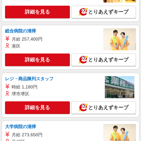
詳細を見る
キープ
携帯電話割引 無料の健康診断/介護・育児休暇な
ど充実★
詳細を見る
とりあえずキープ
派遣社員
株式会社日本パーソナルビジネス北海道支店【HK1_413】
総合病院の清掃
量販店スマホ販売スタッフ
月給 257,400円
【時給】 初日から時給1300円スタート◎ 【月
収例】 月収24万5050円 ＝時給1300円×8h×22日＋
港区
残(10h) ●交通費支給(規定有) ●残業手当（時給
量販店ソフトバンクコーナー(北海道札幌市東
×1.25） ●各種手当支給 各種社会保険完備/年次有
区)
詳細を見る
とりあえずキープ
給休暇/昇給制度 時間外手当/制服貸与/携帯電話割
引 無料の健康診断/介護・育児休暇など充実★
詳細を見る
キープ
レジ・商品陳列スタッフ
時給 1,180円
派遣社員
株式会社日本パーソナルビジネス北海道支店【HK1_451】
堺市堺区
スマホ販売スタッフ
詳細を見る
とりあえずキープ
【時給】 初日から時給1300円スタート◎ 【月
収例】 月収24万5050円 ＝時給1300円×8h×22日＋
残(10h) ●交通費支給(規定有) ●残業手当（時給
◆auショップ東区役所前店 （北海道札幌市
×1.25） ●各種手当支給 各種社会保険完備/年次有
大学病院の清掃
東区)
給休暇/昇給制度 時間外手当/制服貸与/携帯電話割
月給 273,650円
引 無料の健康診断/介護・育児休暇など充実★