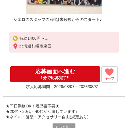
シエロのスタッフの9割は未経験からのスタート♪
時給1400円〜
※残業代支給
北海道札幌市東区
★交通費別途支給（規定あり）
゜+゜・。○。・゜+゜・。○。・゜+゜
入社祝い金10万円支給(規定有)
応募画面へ進む
お友達を紹介頂くと,
1分で応募完了!!
キープ
インセンティブ支給(規定有)
求人応募期間：2026/08/07～2026/08/31
★月2回払い・週払い可能（規程有）★
゜・。○。・゜+゜・。○。・゜+゜
★即日勤務OK！履歴書不要★
★20代・30代・40代が活躍しています♪
★ネイル・髪型・アクセサリー自由(規定あり)
もっと見る
シエロのスタッフは9割が未経験スタート。