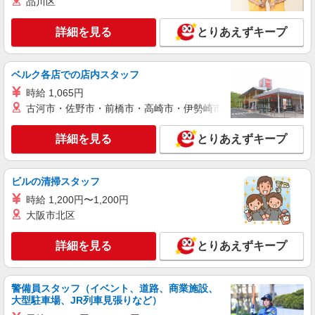
詳細を見る
品川区
キープ
詳細を見る
とりあえずキープ
派遣社員
株式会社日本パーソナルビジネス北海道支店【HK1_562】
携帯ショップでの案内受付
ベルク各店での店内スタッフ
【時給】 初日から時給1200円スタート◎ 【月
時給 1,065円
収例】 月収22万6200円 ＝時給1200円×8h×22日＋
残(10h) ●交通費支給(規定有) ●残業手当（時給
古河市・佐野市・前橋市・高崎市・伊勢崎市・太田市・館林市・
◆ソフトバンク環状通店 ◆北海道札幌市東区
×1.25） ●各種手当支給 各種社会保険完備/年次有
給休暇/昇給制度 時間外手当/制服貸与/携帯電話割
詳細を見る
とりあえずキープ
詳細を見る
キープ
引 無料の健康診断/介護・育児休暇など充実★
派遣社員
ビルの清掃スタッフ
株式会社日本パーソナルビジネス北海道支店【HK1_153】
時給 1,200円〜1,200円
携帯の受付スタッフ
大阪市北区
【時給】 初日から時給1250円スタート◎ 【月
収例】 月収23万5625円 ＝時給1250円×8h×22日＋
詳細を見る
とりあえずキープ
残(10h) ●交通費支給(規定有) ●残業手当（時給
auショップ東苗穂店(北海道札幌市東区)
×1.25） ●各種手当支給 各種社会保険完備/年次有
給休暇/昇給制度 時間外手当/制服貸与/携帯電話割
詳細を見る
キープ
引 無料の健康診断/介護・育児休暇など充実★
警備員スタッフ（イベント、道路、商業施設、
大型駐車場、JR列車見張りなど）