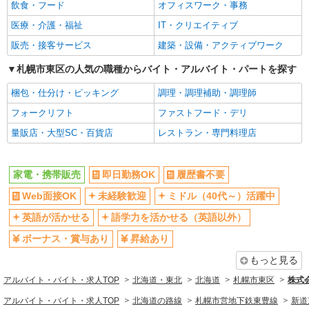
社員登用あり
飲食・フード
オフィスワーク・事務
医療・介護・福祉
IT・クリエイティブ
販売・接客サービス
建築・設備・アクティブワーク
札幌市東区の人気の職種からバイト・アルバイト・パートを探す
梱包・仕分け・ピッキング
調理・調理補助・調理師
フォークリフト
ファストフード・デリ
量販店・大型SC・百貨店
レストラン・専門料理店
家電・携帯販売
即日勤務OK
履歴書不要
Web面接OK
未経験歓迎
ミドル（40代～）活躍中
英語が活かせる
語学力を活かせる（英語以外）
ボーナス・賞与あり
昇給あり
もっと見る
アルバイト・バイト・求人TOP
北海道・東北
北海道
札幌市東区
株式
アルバイト・バイト・求人TOP
北海道の路線
札幌市営地下鉄東豊線
新道