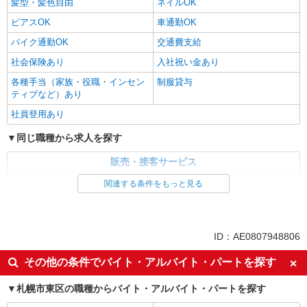
髪型・髪色自由
ネイルOK
ピアスOK
車通勤OK
バイク通勤OK
交通費支給
社会保険あり
入社祝い金あり
各種手当（家族・役職・インセン
制服貸与
ティブなど）あり
社員登用あり
同じ職種から求人を探す
販売・接客サービス
家電・携帯販売
関連する条件をもっと見る
同じ特徴から求人を探す
未経験歓迎
ミドル（40代～）活躍中
ID：AE0807948806
英語が活かせる
ボーナス・賞与あり
その他の条件でバイト・アルバイト・パートを探す
日払い
車通勤OK
札幌市東区の職種からバイト・アルバイト・パートを探す
交通費支給
社会保険あり