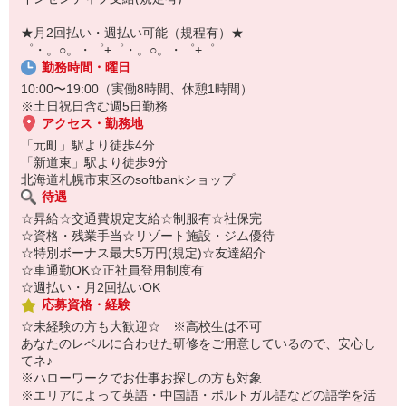
【スマホ面接実施中】
￣￣￣￣￣￣￣￣￣
★月2回払い・週払い可能（規程有）★
自宅に居ながらスマホでカンタン面接OK！
゜・。○。・゜+゜・。○。・゜+゜
オンライン面談なのでスピード対応。
勤務時間・曜日
10:00〜19:00（実働8時間、休憩1時間）
※土日祝日含む週5日勤務
アクセス・勤務地
「元町」駅より徒歩4分
「新道東」駅より徒歩9分
北海道札幌市東区のsoftbankショップ
待遇
☆昇給☆交通費規定支給☆制服有☆社保完
☆資格・残業手当☆リゾート施設・ジム優待
☆特別ボーナス最大5万円(規定)☆友達紹介
☆車通勤OK☆正社員登用制度有
☆週払い・月2回払いOK
応募資格・経験
☆未経験の方も大歓迎☆ ※高校生は不可
あなたのレベルに合わせた研修をご用意しているので、安心し
てネ♪
※ハローワークでお仕事お探しの方も対象
※エリアによって英語・中国語・ポルトガル語などの語学を活