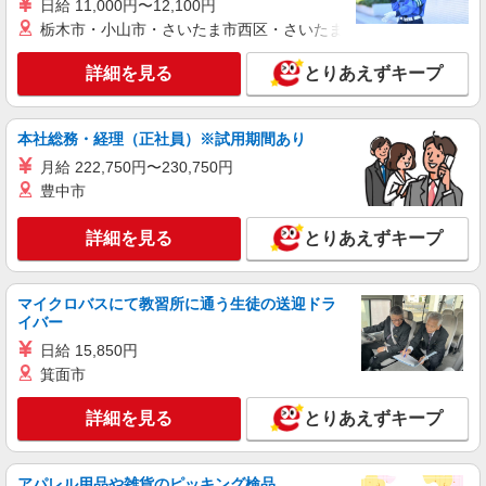
契約社員
派遣社員
日給 11,000円〜12,100円
株式会社日本パーソナルビジネス北海道支店【HK1_182】
栃木市・小山市・さいたま市西区・さいたま市岩槻区・久喜市・
スマホ販売アドバイザー
詳細を見る
とりあえずキープ
【時給】 初日から時給1200円スタート◎ 【月
収例】 月収22万6200円 ＝時給1200円×8h×22日＋
残(10h) ●交通費支給(規定有) ●残業手当（時給
●auショップ北栄店 ≪札幌市東区≫
×1.25） ●各種手当支給 各種社会保険完備/年次有
本社総務・経理（正社員）※試用期間あり
給休暇/昇給制度 時間外手当/制服貸与/携帯電話割
月給 222,750円〜230,750円
詳細を見る
キープ
引 無料の健康診断/介護・育児休暇など充実★
豊中市
派遣社員
詳細を見る
とりあえずキープ
株式会社日本パーソナルビジネス北海道支店【HK1_103】
ドコモショップ苗穂店でのショップスタッフ
【時給】 未経験でも時給1330円スタート◎
マイクロバスにて教習所に通う生徒の送迎ドラ
【月収例】 月収25万705円 ＝時給1330円
イバー
×8h×22日＋残(10h) ●交通費全額支給 ●残業手当
●ドコモショップ苗穂店(札幌市白石区)
日給 15,850円
（時給×1.25） ●各種手当支給 各種社会保険完
備/年次有給休暇/昇給制度 時間外手当/制服貸与/
箕面市
詳細を見る
キープ
携帯電話割引 無料の健康診断/介護・育児休暇な
ど充実★
詳細を見る
とりあえずキープ
派遣社員
株式会社日本パーソナルビジネス北海道支店【HK1_567】
アパレル用品や雑貨のピッキング検品
環状通東｜スマホ販売スタッフ