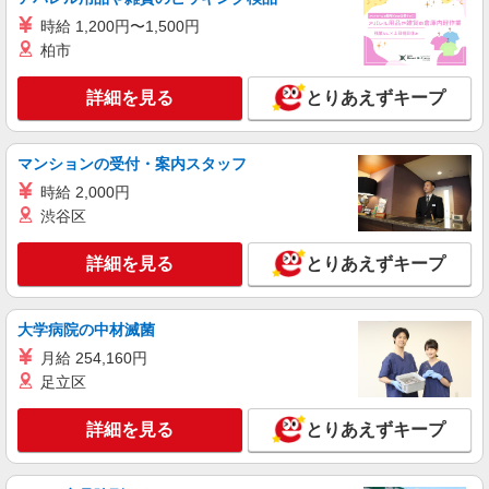
時給 1,200円〜1,500円
【時給】 初日から時給1200円スタート◎ 【月
収例】 月収22万6200円 ＝時給1200円×8h×22日＋
柏市
残(10h) ●交通費支給(規定有) ●残業手当（時給
◆ワイモバイル環状通東店 ◆北海道札幌市東
×1.25） ●各種手当支給 各種社会保険完備/年次有
区
詳細を見る
とりあえずキープ
給休暇/昇給制度 時間外手当/制服貸与/携帯電話割
引 無料の健康診断/介護・育児休暇など充実★
詳細を見る
キープ
マンションの受付・案内スタッフ
派遣社員
時給 2,000円
株式会社日本パーソナルビジネス北海道支店【HK1_458】
渋谷区
携帯販売ショップにて受付・接客
詳細を見る
とりあえずキープ
【時給】 初日から時給1300円スタート◎ 【月
収例】 月収24万5050円 ＝時給1300円×8h×22日＋
残(10h) ●交通費支給(規定有) ●残業手当（時給
◆ソフトバンク札幌東店 ◆北海道札幌市東区
×1.25） ●各種手当支給 各種社会保険完備/年次有
大学病院の中材滅菌
給休暇/昇給制度 時間外手当/制服貸与/携帯電話割
月給 254,160円
詳細を見る
キープ
引 無料の健康診断/介護・育児休暇など充実★
足立区
派遣社員
詳細を見る
とりあえずキープ
株式会社日本パーソナルビジネス北海道支店【HK1_161】
ドコモショップ函館店ショップスタッフ
【時給】 初日から時給1100円スタート◎ 【月