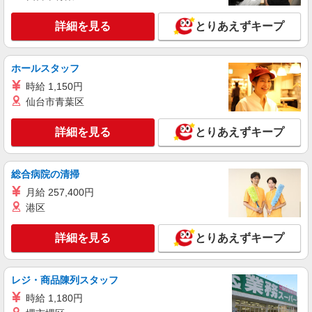
詳細を見る
キープ
詳細を見る
とりあえずキープ
アルバイト
パート
ケーズデンキ 八戸本店
ホールスタッフ
◆家電店の店頭品出し・店内軽作業等
時給 1,150円
時給1,060円〜時給1,110円 （勤務曜日・時間
仙台市青葉区
帯による加給制度：平日・土曜の17時以降、また
は日曜・祝日の終日は勤務1時間につき50円加給）
青森県八戸市沼館４－４－８
詳細を見る
とりあえずキープ
※加給制度は学生スタッフ対象外です
詳細を見る
キープ
総合病院の清掃
月給 257,400円
契約社員
ソフトバンク販売契約社員【八戸市エリア】
港区
家電量販店内の携帯販売スタッフ
詳細を見る
とりあえずキープ
月給 247,340円 〜 247,340円 試用期間なし ※
経験・能力による 【試用期間】時給 0 円 〜 0 円
■ソフトバンク販売契約社員【八戸市エリア】
レジ・商品陳列スタッフ
青森県八戸市
時給 1,180円