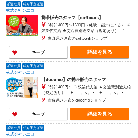
派遣社員
紹介予定派遣
株式会社シエロ
携帯販売スタッフ【softbank】
時給1400円〜1600円（経験・能力による） ※
残業代支給 ★交通費別途支給（規定あり） ゜
+゜・。○。・゜+゜・。○。・゜+゜ 入社祝い金10
青森県八戸市のsoftbankショップ
万円支給(規定有) お友達を紹介頂くと, インセンテ
ィブ支給(規定有) ★月2回払い・週払い可能（規程
詳細を見る
キープ
有）★ ゜・。○。・゜+゜・。○。・゜+゜
派遣社員
紹介予定派遣
株式会社シエロ
【docomo】の携帯販売スタッフ
時給1400円〜 ※残業代支給 ★交通費別途支給
（規定あり） ゜+゜・。○。・゜+゜・。○。・゜
+゜ 入社祝い金10万円支給(規定有) お友達を紹介
青森県八戸市のdocomoショップ
頂くと, インセンティブ支給(規定有) ★月2回払
い・週払い可能（規程有）★ ゜・。○。・゜
詳細を見る
キープ
+゜・。○。・゜+゜
派遣社員
紹介予定派遣
株式会社シエロ