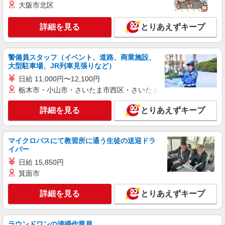
大阪市北区
派遣社員
紹介予定派遣
詳細を見る
とりあえずキープ
株式会社シエロ
携帯販売スタッフ【au】
時給1500円〜 ※残業代支給 ★交通費別途支給
警備員スタッフ（イベント、道路、商業施設、
（上限800円/日） 【資格手当制度】 au資格取得で
大型駐車場、JR列車見張りなど）
5200〜11400円/月支給 家電アドバイザー資格をお
青森県八戸市の家電量販店
日給 11,000円〜12,100円
持ちの方はグレードに合わせて2500〜5000円/月支
栃木市・小山市・さいたま市西区・さいたま市岩槻区・久喜市・
給 ※入社後獲得も対象 【役割手当】 CSA（チ
詳細を見る
キープ
ーフセールスアドバイザー）に昇格すると16600
円/月支給 ゜+゜・。○。・゜+゜・。○。・゜+゜
詳細を見る
とりあえずキープ
入社祝い金10万円支給(規定有) お友達を紹介頂く
派遣社員
紹介予定派遣
と, インセンティブ支給(規定有) ★月2回払い・週
株式会社シエロ
払い可能（規程有）★ ゜・。○。・゜+゜・。
マイクロバスにて教習所に通う生徒の送迎ドラ
人気機種に詳しくなれる携帯販売【au】
○。・゜+゜
イバー
時給1500円〜 ※残業代支給 ★交通費別途支給
日給 15,850円
（上限800円/日） 【資格手当制度】 au資格取得で
5200〜11400円/月支給 家電アドバイザー資格をお
箕面市
青森県八戸市の家電量販店
持ちの方はグレードに合わせて2500〜5000円/月支
給 ※入社後獲得も対象 【役割手当】 CSA（チ
詳細を見る
とりあえずキープ
詳細を見る
キープ
ーフセールスアドバイザー）に昇格すると16600
円/月支給 ゜+゜・。○。・゜+゜・。○。・゜+゜
入社祝い金10万円支給(規定有) お友達を紹介頂く
アルバイト
パート
ラウンドワンの清掃作業員