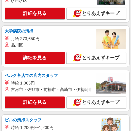
堺市堺区
詳細を見る
キープ
詳細を見る
とりあえずキープ
正社員
ソフトバンク湊高台店
ソフトバンクショップの携帯販売スタッフ
大学病院の清掃
月給 190,000円 〜 300,000円 試用期間あり 3
月給 273,650円
ヶ月 ※経験・能力による 【試用期間】月給
190000 円 〜 300000 円
品川区
■ソフトバンク湊高台店 青森県 八戸市 湊高台
1丁目 11‐24
詳細を見る
とりあえずキープ
詳細を見る
キープ
ベルク各店での店内スタッフ
正社員
時給 1,065円
ソフトバンク八戸根城店
古河市・佐野市・前橋市・高崎市・伊勢崎市・太田市・館林市・
ソフトバンクショップの携帯販売スタッフ
月給 190,000円 〜 300,000円 試用期間なし 月
詳細を見る
とりあえずキープ
給25万円以上 ※経験・能力による
■ソフトバンク八戸根城店 青森県 八戸市 根城
9丁目 5‐5
ビルの清掃スタッフ
時給 1,200円〜1,200円
詳細を見る
キープ