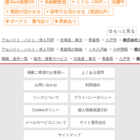
Web面接OK
未経験歓迎
ミドル（40代～）活躍中
英語が活かせる
語学力を活かせる（英語以外）
ボーナス・賞与あり
昇給あり
もっと見る
アルバイト・バイト・求人TOP
北海道・東北
青森県
八戸市
株式会社
アルバイト・バイト・求人TOP
青森県の路線
ＪＲ八戸線
小中野駅
株
職種・条件一覧
販売・接客サービス
北海道・東北
青森県
八戸市
株
掲載ご希望のお客様へ
よくある質問
お問い合わせ
利用規約
リンクについて
プライバシーポリシー
Cookieポリシー
個人情報保護方針
メールサービスについて
サイト運営会社
サイトマップ