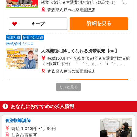
残業代支給 ★交通費別途支給（規定あり） ゜
+゜・。○。・゜+゜・。○。・゜+゜ 入社祝い金10
青森県八戸市の家電量販店
万円支給(規定有) お友達を紹介頂くと, インセンテ
ィブ支給(規定有) ★月2回払い・週払い可能（規程
詳細を見る
キープ
有）★ ゜・。○。・゜+゜・。○。・゜+゜
派遣社員
紹介予定派遣
株式会社シエロ
人気機種に詳しくなれる携帯販売【au】
時給1500円〜 ※残業代支給 ★交通費別途支給
（上限800円/日） ゜+゜・。○。・゜+゜・。
○。・゜+゜ 入社祝い金10万円支給(規定有) お友達
青森県八戸市の家電量販店
を紹介頂くと, インセンティブ支給(規定有) ★月2
回払い・週払い可能（規程有）★ ゜・。○。・゜
詳細を見る
キープ
+゜・。○。・゜+゜
もっと見る
アルバイト
パート
ケーズデンキ 八戸本店
あなたにおすすめの求人情報
◆家電店のレジ・応対等
時給1,060円〜時給1,110円 （勤務曜日・時間
個別指導講師
帯による加給制度：平日・土曜の17時以降、また
時給 1,040円〜1,390円
は日曜・祝日の終日は勤務1時間につき50円加給）
青森県八戸市沼館４－４－８
仙台市青葉区
※加給制度は学生スタッフ対象外です