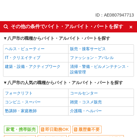
同じ特徴から求人を探す
未経験歓迎
ミドル（40代～）活躍中
ID：AE0807947713
英語が活かせる
ボーナス・賞与あり
その他の条件でバイト・アルバイト・パートを探す
日払い
車通勤OK
八戸市の職種からバイト・アルバイト・パートを探す
交通費支給
社会保険あり
社員登用あり
ヘルス・ビューティー
販売・接客サービス
IT・クリエイティブ
ファッション・アパレル
建築・設備・アクティブワーク
清掃・警備・ビルメンテナンス・
設備管理
八戸市の人気の職種からバイト・アルバイト・パートを探す
フォークリフト
コールセンター
コンビニ・スーパー
雑貨・コスメ販売
塾講師・家庭教師
介護職・ヘルパー
家電・携帯販売
即日勤務OK
履歴書不要