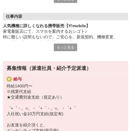
大手キャリアの店舗勤務なので安心・安定！
一度身に着けた知識は、
ずっと先まで役に立ちます！
仕事内容
人気機種に詳しくなれる携帯販売【Y!mobile】
丁寧な研修もあるので、
家電量販店にて、スマホを案内するおシゴト♪
みなさんから働きやすいと好評です♪
特に難しい説明もないので、ご安心を。新規契約、機種変更、
最新アプリ事情やお得なプラン、
各種料金プランのご相談対応・ご提案などをお願いします。
スマホの裏ワザを学べるチャンス♪
もっと見る
初めての方でも安心♪
【選べるお仕事いろいろ】
あなた専属のコーディネーターが親切・丁寧にフォローするので、
￣￣￣￣￣￣￣￣￣￣￣
満足度◎
▼オフィスワーク
募集情報（派遣社員・紹介予定派遣）
事務、経理、データ入力、コールセンター、受付
■携帯やインターネット販売業務
▼工場・製造・軽作業系
給与
docomo(ドコモ)/au(エーユー)・KDDI/softbank(ソフトバンク)など
機械/食品製造・梱包・仕分け・加工・組立・検査
時給1400円〜
の大手キャリアから
▼美容系
※残業代支給
ワイモバイル(Y!mobille)、楽天モバイル、UQなど格安スマホまで幅
眉毛サロンのアイブロウ・ネイリスト・エステ
★交通費別途支給（規定あり）
広く紹介可能♪
▼営業・販売
人気のApple（アップル）店舗もございます！
法人営業・アパレル販売・個別指導塾・人材紹介
゜+゜・。○。・゜+゜・。○。・゜+゜
▼人気案件も多数♪
入社祝い金10万円支給(規定有)
短期・期間限定・オープニング・官公庁案件
上場/優良/大手企業など
お友達を紹介頂くと,
インセンティブ支給(規定有)