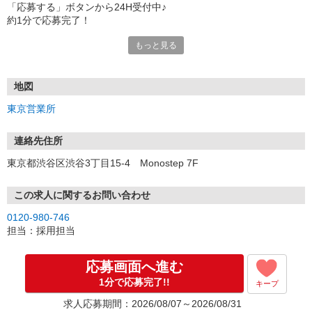
「応募する」ボタンから24H受付中♪
約1分で応募完了！
もっと見る
■電話応募の場合
電話応募も歓迎！（受付:10:00〜20:00）
土日祝も受付中♪
地図
【選考フロー】
東京営業所
①応募から3営業日を目安に、メールorお電話でご連絡します。
②面接日時を決定！「0120」から始まる電話番号からご連絡します
★スマホでWEB面接（LINEなど）・出張面接・事務所面接と選べま
連絡先住所
す
東京都渋谷区渋谷3丁目15-4 Monostep 7F
③面接実施（履歴書不要）
④勤務開始（スタート日は応相談）
※ご希望があれば、職場見学の調整もOKです！
この求人に関するお問い合わせ
0120-980-746
お気軽にご応募ください♪
担当：採用担当
応募画面へ進む
1分で応募完了!!
キープ
求人応募期間：2026/08/07～2026/08/31