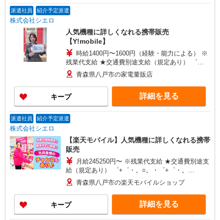
派遣社員
紹介予定派遣
株式会社シエロ
人気機種に詳しくなれる携帯販売
【Y!mobile】
時給1400円〜1600円（経験・能力による） ※
残業代支給 ★交通費別途支給（規定あり） ゜
+゜・。○。・゜+゜・。○。・゜+゜ 入社祝い金10
青森県八戸市の家電量販店
万円支給(規定有) お友達を紹介頂くと, インセンテ
ィブ支給(規定有) ★月2回払い・週払い可能（規程
詳細を見る
キープ
有）★ ゜・。○。・゜+゜・。○。・゜+゜
派遣社員
紹介予定派遣
株式会社シエロ
【楽天モバイル】人気機種に詳しくなれる携帯
販売
月給245250円〜 ※残業代支給 ★交通費別途支
給（規定あり） ゜+゜・。○。・゜+゜・。
○。・゜+゜ 入社祝い金10万円支給(規定有) お友達
青森県八戸市の楽天モバイルショップ
を紹介頂くと, インセンティブ支給(規定有) ゜・。
○。・゜+゜・。○。・゜+゜
詳細を見る
キープ