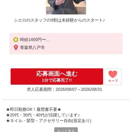
シエロのスタッフの9割は未経験からのスタート♪
時給1400円〜
※残業代支給
青森県八戸市
★交通費別途支給（規定あり）
゜+゜・。○。・゜+゜・。○。・゜+゜
入社祝い金10万円支給(規定有)
応募画面へ進む
お友達を紹介頂くと,
1分で応募完了!!
キープ
インセンティブ支給(規定有)
求人応募期間：2026/08/07～2026/08/31
★月2回払い・週払い可能（規程有）★
゜・。○。・゜+゜・。○。・゜+゜
★即日勤務OK！履歴書不要★
★20代・30代・40代が活躍しています♪
★ネイル・髪型・アクセサリー自由(規定あり)
もっと見る
シエロのスタッフは9割が未経験スタート。