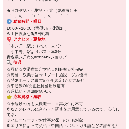
【スマホ面接実施中】
￣￣￣￣￣￣￣￣￣
★月2回払い・週払い可能（規程有）★
自宅に居ながらスマホでカンタン面接OK！
゜・。○。・゜+゜・。○。・゜+゜
オンライン面談なのでスピード対応。
勤務時間・曜日
10:00〜20:00（実働8h・休憩1h）
※土日祝含む週5日勤務
アクセス・勤務地
「本八戸」駅よりバス・車7分
「小中野」駅よりバス・車8分
青森県八戸市のsoftbankショップ
待遇
☆昇給☆交通費規定支給☆制服有☆社保完
☆資格・残業手当☆リゾート施設・ジム優待
☆特別ボーナス最大5万円(規定)☆友達紹介
☆車通勤OK☆正社員登用制度有
☆週払い・月2回払いOK
応募資格・経験
☆未経験の方も大歓迎☆ ※高校生は不可
あなたのレベルに合わせた研修をご用意しているので、安心し
てネ♪
※ハローワークでお仕事お探しの方も対象
※エリアによって英語・中国語・ポルトガル語などの語学を活