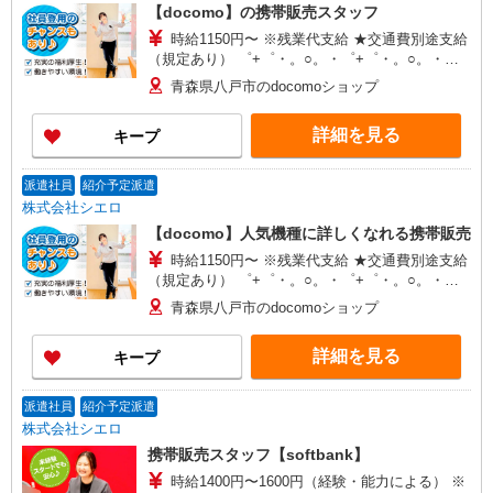
【docomo】の携帯販売スタッフ
時給1150円〜 ※残業代支給 ★交通費別途支給
（規定あり） ゜+゜・。○。・゜+゜・。○。・゜
+゜ 入社祝い金10万円支給(規定有) お友達を紹介
青森県八戸市のdocomoショップ
頂くと, インセンティブ支給(規定有) ★月2回払
い・週払い可能（規程有）★ ゜・。○。・゜
詳細を見る
キープ
+゜・。○。・゜+゜
派遣社員
紹介予定派遣
株式会社シエロ
【docomo】人気機種に詳しくなれる携帯販売
時給1150円〜 ※残業代支給 ★交通費別途支給
（規定あり） ゜+゜・。○。・゜+゜・。○。・゜
+゜ 入社祝い金10万円支給(規定有) お友達を紹介
青森県八戸市のdocomoショップ
頂くと, インセンティブ支給(規定有) ★月2回払
い・週払い可能（規程有）★ ゜・。○。・゜
詳細を見る
キープ
+゜・。○。・゜+゜
派遣社員
紹介予定派遣
株式会社シエロ
携帯販売スタッフ【softbank】
時給1400円〜1600円（経験・能力による） ※