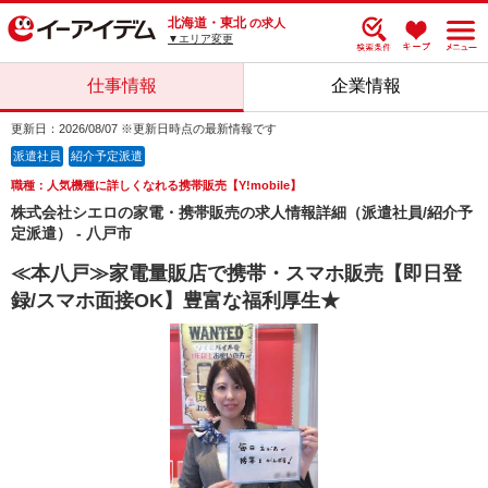
北海道・東北
の求人
▼エリア変更
仕事情報
企業情報
更新日：2026/08/07 ※更新日時点の最新情報です
派遣社員
紹介予定派遣
職種：人気機種に詳しくなれる携帯販売【Y!mobile】
株式会社シエロの家電・携帯販売の求人情報詳細（派遣社員/紹介予
定派遣） - 八戸市
≪本八戸≫家電量販店で携帯・スマホ販売【即日登
録/スマホ面接OK】豊富な福利厚生★