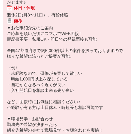
かせます♪
休日・休暇
週休2日(月8〜11日）、有給休暇
備考
▼お仕事紹介先のご案内
ご応募を頂いた後にスマホでWEB面接！
履歴書不要・私服OK・即日での登録面接も可能
全国47都道府県で約5,000件以上の案件を扱っておりますので、
様々な希望に沿ったご提案が可能。
〈例〉
・未経験なので、研修が充実して欲しい
・時給1,600円以上を探している
・自宅からなるべく近くが良い
・入社開始日を相談出来る先が良い
など、面接時にお気軽に相談ください♪
※経験が有る方は土日休み・時短等も相談可能です
▼職場見学・お顔合わせ
勤務先の希望が決まったら
紹介先希望の会社で職場見学・お顔合わせを実施！