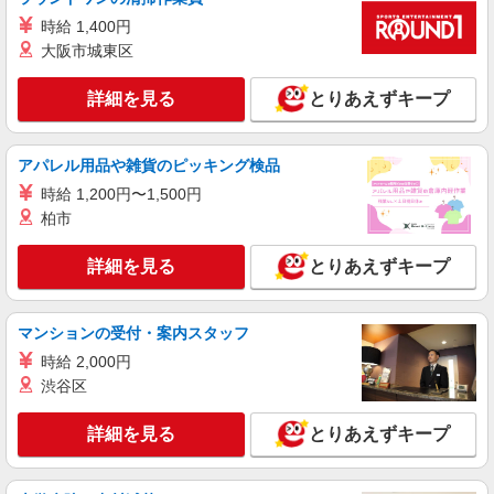
と, インセンティブ支給(規定有) ★月2回払い・週
ケーズデンキ 八戸本店
払い可能（規程有）★ ゜・。○。・゜+゜・。
時給 1,400円
家電店での接客販売サポート（生活家電）
○。・゜+゜
大阪市城東区
時給1,060円〜時給1,110円 （勤務曜日・時間
帯による加給制度：平日・土曜の17時以降、また
詳細を見る
とりあえずキープ
は日曜・祝日の終日は勤務1時間につき50円加給）
青森県八戸市沼館４－４－８
※加給制度は学生スタッフ対象外です
詳細を見る
キープ
アパレル用品や雑貨のピッキング検品
時給 1,200円〜1,500円
アルバイト
パート
柏市
ケーズデンキ 八戸本店
家電店での接客販売サポート（携帯電話）
詳細を見る
とりあえずキープ
時給1,060円〜時給1,110円 （勤務曜日・時間
帯による加給制度：平日・土曜の17時以降、また
は日曜・祝日の終日は勤務1時間につき50円加給）
マンションの受付・案内スタッフ
青森県八戸市沼館４－４－８
※加給制度は学生スタッフ対象外です
時給 2,000円
詳細を見る
渋谷区
キープ
詳細を見る
とりあえずキープ