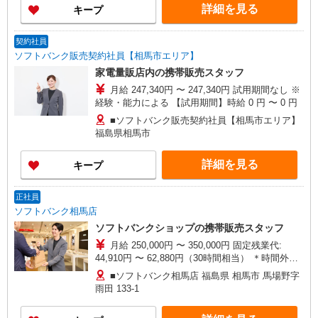
詳細を見る
キープ
間】月給 300000 円 〜 450000 円
契約社員
ソフトバンク販売契約社員【相馬市エリア】
家電量販店内の携帯販売スタッフ
月給 247,340円 〜 247,340円 試用期間なし ※
経験・能力による 【試用期間】時給 0 円 〜 0 円
■ソフトバンク販売契約社員【相馬市エリア】
福島県相馬市
詳細を見る
キープ
正社員
ソフトバンク相馬店
ソフトバンクショップの携帯販売スタッフ
月給 250,000円 〜 350,000円 固定残業代:
44,910円 〜 62,880円（30時間相当） ＊時間外手
当は時間外労働の有無にかかわらず、固定残業代
■ソフトバンク相馬店 福島県 相馬市 馬場野字
として支給し、相当時間を超える時間外労働分は
雨田 133‐1
法定どおり追加で支給します。 試用期間あり 2ヶ
月 月給25万円以上 ※経験・能力による 【試用期