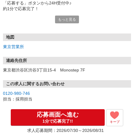
「応募する」ボタンから24H受付中♪
約1分で応募完了！
もっと見る
■電話応募の場合
電話応募も歓迎！（受付:10:00〜20:00）
土日祝も受付中♪
地図
【選考フロー】
東京営業所
①応募から3営業日を目安に、メールorお電話でご連絡します。
②面接日時を決定！「0120」から始まる電話番号からご連絡します
★スマホでWEB面接（LINEなど）・出張面接・事務所面接と選べま
連絡先住所
す
東京都渋谷区渋谷3丁目15-4 Monostep 7F
③面接実施（履歴書不要）
④勤務開始（スタート日は応相談）
※ご希望があれば、職場見学の調整もOKです！
この求人に関するお問い合わせ
0120-980-746
お気軽にご応募ください♪
担当：採用担当
応募画面へ進む
1分で応募完了!!
キープ
求人応募期間：2026/07/30～2026/08/31