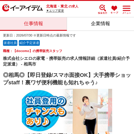
北海道・東北
の求人
▼エリア変更
仕事情報
企業情報
更新日：2026/07/30 ※更新日時点の最新情報です
派遣社員
紹介予定派遣
職種：【docomo】の携帯販売スタッフ
株式会社シエロの家電・携帯販売の求人情報詳細（派遣社員/紹介予
定派遣） - 相馬市
◎相馬◎【即日登録/スマホ面接OK】大手携帯ショッ
プstaff！裏ワザ便利機能も知れちゃう♪