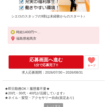
シエロのスタッフの9割は未経験からのスタート♪
時給1400円〜
※残業代支給
福島県相馬市
★交通費別途支給（規定あり）
゜+゜・。○。・゜+゜・。○。・゜+゜
入社祝い金10万円支給(規定有)
応募画面へ進む
お友達を紹介頂くと,
1分で応募完了!!
キープ
インセンティブ支給(規定有)
求人応募期間：2026/07/30～2026/08/31
★月2回払い・週払い可能（規程有）★
゜・。○。・゜+゜・。○。・゜+゜
★即日勤務OK！履歴書不要★
★20代・30代・40代が活躍しています♪
★ネイル・髪型・アクセサリー自由(規定あり)
もっと見る
新しい機種やプラン。