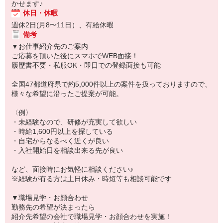
かせます♪
休日・休暇
週休2日(月8〜11日）、有給休暇
備考
▼お仕事紹介先のご案内
ご応募を頂いた後にスマホでWEB面接！
履歴書不要・私服OK・即日での登録面接も可能
全国47都道府県で約5,000件以上の案件を扱っておりますので、
様々な希望に沿ったご提案が可能。
〈例〉
・未経験なので、研修が充実して欲しい
・時給1,600円以上を探している
・自宅からなるべく近くが良い
・入社開始日を相談出来る先が良い
など、面接時にお気軽に相談ください♪
※経験が有る方は土日休み・時短等も相談可能です
▼職場見学・お顔合わせ
勤務先の希望が決まったら
紹介先希望の会社で職場見学・お顔合わせを実施！