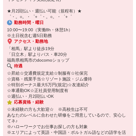
￣￣￣￣￣￣￣￣￣
自宅に居ながらスマホでカンタン面接OK！
★月2回払い・週払い可能（規程有）★
オンライン面談なのでスピード対応。
゜・。○。・゜+゜・。○。・゜+゜
勤務時間・曜日
10:00〜19:00（実働8h・休憩1h）
※土日祝含む週5日勤務
アクセス・勤務地
「相馬」駅より徒歩19分
「日立木」駅よりバス・車20分
福島県相馬市のdocomoショップ
待遇
☆昇給☆交通費規定支給☆制服有☆社保完
☆資格・残業手当☆リゾート施設・ジム優待
☆特別ボーナス最大5万円(規定)☆友達紹介
☆車通勤OK☆正社員登用制度有
☆週払い・月2回払いOK
応募資格・経験
☆未経験の方も大歓迎☆ ※高校生は不可
あなたのレベルに合わせた研修をご用意しているので、安心し
てネ♪
※ハローワークでお仕事お探しの方も対象
※エリアによって英語・中国語・ポルトガル語などの語学を活