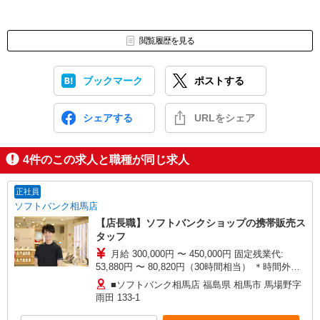
閲覧履歴を見る
ブックマーク
ポストする
シェアする
URLをシェア
4
件のこの求人と職種が同じ求人
正社員
ソフトバンク相馬店
【店長職】ソフトバンクショップの携帯販売ス
タッフ
月給 300,000円 〜 450,000円 固定残業代:
53,880円 〜 80,820円（30時間相当） ＊時間外手
当は時間外労働の有無にかかわらず、固定残業代
■ソフトバンク相馬店 福島県 相馬市 馬場野字
として支給し、相当時間を超える時間外労働分は
雨田 133‐1
法定どおり追加で支給します。 試用期間あり 2ヶ
月 月給25万円以上 ※経験・能力による 【試用期