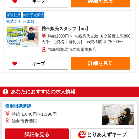
詳細を見る
キープ
間】月給 250000 円 〜 350000 円
派遣社員
紹介予定派遣
株式会社シエロ
携帯販売スタッフ【au】
時給1500円〜 ※残業代支給 ★交通費上限800
円/日 【資格手当制度】 au資格取得で5200〜
11400円/月支給 家電アドバイザー資格をお持ちの
福島県相馬市の家電量販店
方はグレードに合わせて2500〜5000円/月支給 ※
入社後獲得も対象 【役割手当】 CSA（チーフセ
詳細を見る
キープ
ールスアドバイザー）に昇格すると16600円/月支
給 ゜+゜・。○。・゜+゜・。○。・゜+゜ 入社祝
い金10万円支給(規定有) お友達を紹介頂くと, イン
センティブ支給(規定有) ★月2回払い・週払い可能
（規程有）★ ゜・。○。・゜+゜・。○。・゜+゜
あなたにおすすめの求人情報
個別指導講師
時給 1,040円〜1,390円
仙台市青葉区
詳細を見る
とりあえずキープ