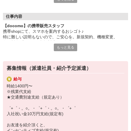
日々変わる専門知識を覚えるのはやっぱり大変。
でも心配ご無用！
仕事内容
シエロのご紹介するお店は、チームワークが良く
【docomo】の携帯販売スタッフ
お互いに教え合ったり、フォローしあったりする
携帯shopにて、スマホを案内するおシゴト♪
和気あいあいとした人間関係がある店舗ばかり！
特に難しい説明もないので、ご安心を。新規契約、機種変更、
皆で一緒にステップアップしましょう♪
各種料金プランのご相談対応・ご提案などをお願いします。
もっと見る
【選べるお仕事いろいろ】
初めての方でも安心♪
￣￣￣￣￣￣￣￣￣￣￣
あなた専属のコーディネーターが親切・丁寧にフォローするので、
▼オフィスワーク
満足度◎
事務、経理、データ入力、コールセンター、受付
募集情報（派遣社員・紹介予定派遣）
▼工場・製造・軽作業系
■携帯やインターネット販売業務
機械/食品製造・梱包・仕分け・加工・組立・検査
給与
docomo(ドコモ)/au(エーユー)・KDDI/softbank(ソフトバンク)など
▼美容系
時給1400円〜
の大手キャリアから
眉毛サロンのアイブロウ・ネイリスト・エステ
※残業代支給
ワイモバイル(Y!mobille)、楽天モバイル、UQなど格安スマホまで幅
▼営業・販売
★交通費別途支給（規定あり）
広く紹介可能♪
法人営業・アパレル販売・個別指導塾・人材紹介
人気のApple（アップル）店舗もございます！
▼人気案件も多数♪
゜+゜・。○。・゜+゜・。○。・゜+゜
短期・期間限定・オープニング・官公庁案件
入社祝い金10万円支給(規定有)
上場/優良/大手企業など
お友達を紹介頂くと,
【スマホ面接実施中】
インセンティブ支給(規定有)