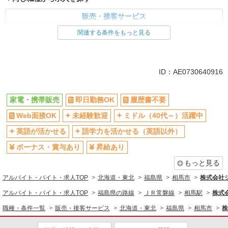
販売・接客サービス
家電・携帯販売
関連する条件をもっと見る
同じ特徴から求人を探す
未経験歓迎
ミドル（40代～）活躍中
ID：AE0730640916
英語が活かせる
ボーナス・賞与あり
日払い
車通勤OK
家電・携帯販売
即日勤務OK
履歴書不要
交通費支給
社会保険あり
Web面接OK
未経験歓迎
ミドル（40代～）活躍中
社員登用あり
英語が活かせる
語学力を活かせる（英語以外）
ボーナス・賞与あり
昇給あり
もっと見る
アルバイト・バイト・求人TOP
北海道・東北
福島県
相馬市
株式会社
アルバイト・バイト・求人TOP
福島県の路線
ＪＲ常磐線
相馬駅
株式
職種・条件一覧
販売・接客サービス
北海道・東北
福島県
相馬市
株