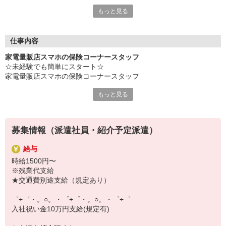
専任のコーディネーターがサポート♪
もっと見る
職場での不安や悩み事があれば
いつでも相談してください！
充実の福利厚生、各種施設利用の特典など、
仕事内容
働きやすい環境づくりに取り組んでいます！
家電量販店スマホの保険コーナースタッフ
お仕事以外も充実させたいあなたの味方です♪
☆未経験でも簡単にスタート☆
家電量販店スマホの保険コーナースタッフ
【選べるお仕事いろいろ】
￣￣￣￣￣￣￣￣￣￣￣
もっと見る
スマホを購入いただいたお客様にかんたんなスマホ保険の案内を行
▼オフィスワーク
っていただきます。契約ご希望されましたらお手続きをお願いいた
事務、経理、データ入力、コールセンター、受付
します。未経験でも座学や動画研修を受けていただけますのでご安
▼工場・製造・軽作業系
心ください！
機械/食品製造・梱包・仕分け・加工・組立・検査
募集情報（派遣社員・紹介予定派遣）
▼美容系
眉毛サロンのアイブロウ・ネイリスト・エステ
給与
▼営業・販売
時給1500円〜
法人営業・アパレル販売・個別指導塾・人材紹介
※残業代支給
▼人気案件も多数♪
★交通費別途支給（規定あり）
短期・期間限定・オープニング・官公庁案件
上場/優良/大手企業など
゜+゜・。○。・゜+゜・。○。・゜+゜
入社祝い金10万円支給(規定有)
【スマホ面接実施中】
￣￣￣￣￣￣￣￣￣