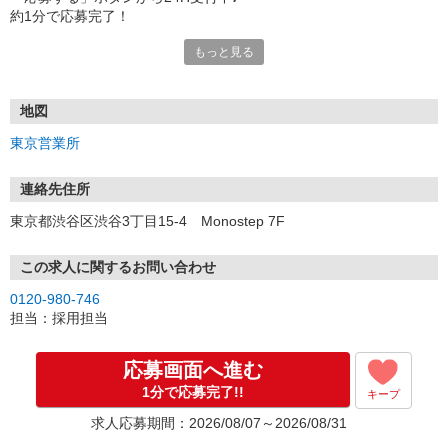
約1分で応募完了！
もっと見る
■電話応募の場合
電話応募も歓迎！（受付:10:00〜20:00）
土日祝も受付中♪
地図
【選考フロー】
東京営業所
①応募から3営業日を目安に、メールorお電話でご連絡します。
②面接日時を決定！「0120」から始まる電話番号からご連絡します
★スマホでWEB面接（LINEなど）・出張面接・事務所面接と選べま
連絡先住所
す
東京都渋谷区渋谷3丁目15-4 Monostep 7F
③面接実施（履歴書不要）
④勤務開始（スタート日は応相談）
※ご希望があれば、職場見学の調整もOKです！
この求人に関するお問い合わせ
0120-980-746
お気軽にご応募ください♪
担当：採用担当
応募画面へ進む
1分で応募完了!!
キープ
求人応募期間：2026/08/07～2026/08/31