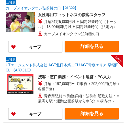
当 リーダー手当等
正社員
カーブスイオンタウン弘前樋の口【91599】
女性専用フィットネスの接客スタッフ
月給24万5,000円以上 固定残業時間（トータ
ル） 18.00時間/月以上 固定残業時間（法定内）
23.00時間/月 残業代 4万円 研修中 月給20万5,000
カーブスイオンタウン弘前樋の口
円以上(研修期間6ヶ月 習熟度により変動) 研修中
固定残業時間（トータル） 18.00時間/月以上 研修
詳細を見る
キープ
中 固定残業時間（法定内） 22.00時間/月 研修中
残業代 3万円 役職手当として支給するもの 店長手
当 リーダー手当等
NEW
正社員
UTエージェント株式会社 AGT北日本第二CU AGT青森エリア 早稲田
CL 《ARXJ1C》
接客・窓口業務・イベント運営・PC入力
月給：197,000円〜 月収例：202,000円(月給＋
各種手当)
青森県弘前市 勤務詳細：弘前市 通勤方法：車
最寄り駅：運動公園前駅から車5分 ※構内の（無
料）駐車場利用OK
詳細を見る
キープ