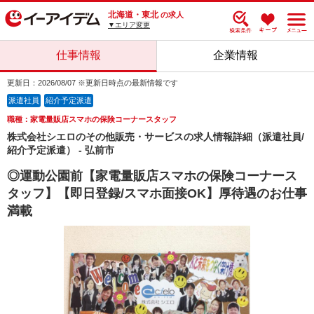
北海道・東北
の求人
▼エリア変更
仕事情報
企業情報
更新日：2026/08/07 ※更新日時点の最新情報です
派遣社員
紹介予定派遣
職種：家電量販店スマホの保険コーナースタッフ
株式会社シエロのその他販売・サービスの求人情報詳細（派遣社員/
紹介予定派遣） - 弘前市
◎運動公園前【家電量販店スマホの保険コーナース
タッフ】【即日登録/スマホ面接OK】厚待遇のお仕事
満載