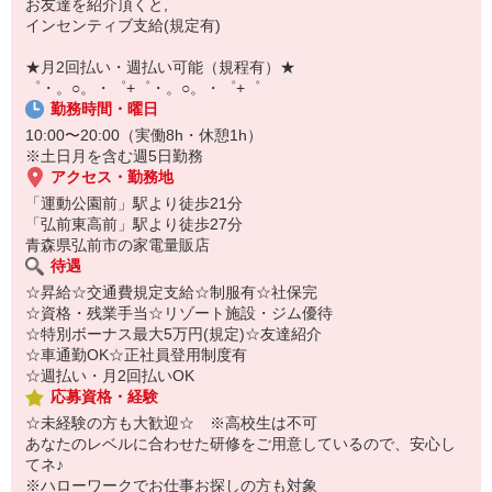
お友達を紹介頂くと,
自宅に居ながらスマホでカンタン面接OK！
インセンティブ支給(規定有)
オンライン面談なのでスピード対応。
即日登録もOK♪
★月2回払い・週払い可能（規程有）★
゜・。○。・゜+゜・。○。・゜+゜
気になった方はお気軽にご相談ください！
勤務時間・曜日
10:00〜20:00（実働8h・休憩1h）
※土日月を含む週5日勤務
アクセス・勤務地
「運動公園前」駅より徒歩21分
「弘前東高前」駅より徒歩27分
青森県弘前市の家電量販店
待遇
☆昇給☆交通費規定支給☆制服有☆社保完
☆資格・残業手当☆リゾート施設・ジム優待
☆特別ボーナス最大5万円(規定)☆友達紹介
☆車通勤OK☆正社員登用制度有
☆週払い・月2回払いOK
応募資格・経験
☆未経験の方も大歓迎☆ ※高校生は不可
あなたのレベルに合わせた研修をご用意しているので、安心し
てネ♪
※ハローワークでお仕事お探しの方も対象