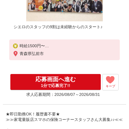
シエロのスタッフの9割は未経験からのスタート♪
時給1500円〜
※残業代支給
青森県弘前市
★交通費別途支給（規定あり）
゜+゜・。○。・゜+゜・。○。・゜+゜
入社祝い金10万円支給(規定有)
応募画面へ進む
お友達を紹介頂くと,
1分で応募完了!!
キープ
インセンティブ支給(規定有)
求人応募期間：2026/08/07～2026/08/31
★月2回払い・週払い可能（規程有）★
゜・。○。・゜+゜・。○。・゜+゜
★即日勤務OK！履歴書不要★
≫≫家電量販店スマホの保険コーナースタッフさん大募集♪♪≪≪