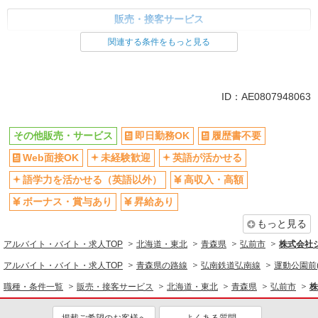
販売・接客サービス
関連する条件をもっと見る
同じ特徴から求人を探す
未経験歓迎
英語が活かせる
ボーナス・賞与あり
日払い
ID：AE0807948063
車通勤OK
交通費支給
社会保険あり
社員登用あり
その他販売・サービス
即日勤務OK
履歴書不要
Web面接OK
未経験歓迎
英語が活かせる
語学力を活かせる（英語以外）
高収入・高額
ボーナス・賞与あり
昇給あり
もっと見る
アルバイト・バイト・求人TOP
北海道・東北
青森県
弘前市
株式会社
アルバイト・バイト・求人TOP
青森県の路線
弘南鉄道弘南線
運動公園前
職種・条件一覧
販売・接客サービス
北海道・東北
青森県
弘前市
株