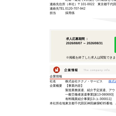
連絡先住所
（本社）〒101-0022 東京都千代
連絡先TEL
0120-707-942
担当
採用係
求人応募期間 ：
2026/08/07 ～ 2026/08/31
※掲載を終了した求人は閲覧できま
企業情報
社名
株式会社テクノ・サービス
株式
企業概要
【事業内容】
製造業務派遣、紹介予定派遣、アウ
一般労働者派遣事業[派13-080693]
有料職業紹介事業[13-ユ-300011]
本社所在地
東京都千代田区神田練塀町85番地 