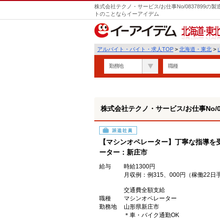
株式会社テクノ・サービス/お仕事No/0837899
トのことならイーアイデム
北海道・東北
アルバイト・バイト・求人TOP
>
北海道・東北
>
勤務地
職種
株式会社テクノ・サービス/お仕事No/08
派遣社員
【マシンオペレーター】丁寧な指導を
ーター：新庄市
給与
時給1300円
月収例：例315、000円（稼働2
交通費全額支給
職種
マシンオペレーター
勤務地
山形県新庄市
＊車・バイク通勤OK