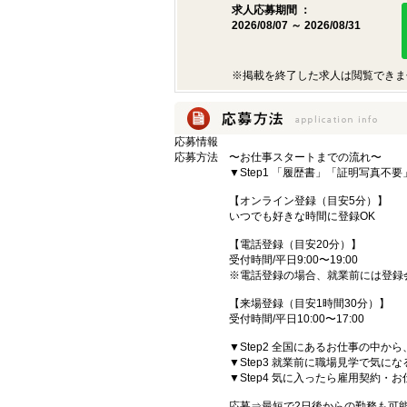
求人応募期間 ：
2026/08/07 ～ 2026/08/31
※掲載を終了した求人は閲覧できま
応募情報
応募方法
〜お仕事スタートまでの流れ〜
▼Step1 「履歴書」「証明写真不
【オンライン登録（目安5分）】
いつでも好きな時間に登録OK
【電話登録（目安20分）】
受付時間/平日9:00〜19:00
※電話登録の場合、就業前には登録
【来場登録（目安1時間30分）】
受付時間/平日10:00〜17:00
▼Step2 全国にあるお仕事の中
▼Step3 就業前に職場見学で気に
▼Step4 気に入ったら雇用契約・
応募⇒最短で2日後からの勤務も可