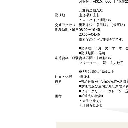
月収例：例315、000円（稼
交通費全額支給
勤務地
山形県新庄市
＊車・バイク通勤OK
交通アクセス
奥羽本線「泉田駅」（最寄駅）
勤務時間・曜日
08:00〜16:45
20:00〜04:45
※表記のうち実働8時間です。
■勤務曜日：月 火 水 木
■勤務期間：長期
応募資格・経験
資格不問・未経験OK
フリーター、主婦・主夫歓迎
※22時以降は18歳以上
休日・休暇
4勤2休
待遇
■有給休暇■社会保険完備■退職
■敷地内及び屋内は原則禁煙※
■フォークリフト・クレーン・
備考
■派遣先の特徴■
＊大手企業です
＊社員食堂あり