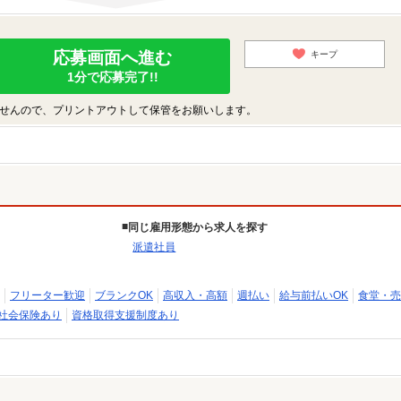
応募画面へ進む
キープ
1分で応募完了!!
せんので、プリントアウトして保管をお願いします。
同じ雇用形態から求人を探す
派遣社員
フリーター歓迎
ブランクOK
高収入・高額
週払い
給与前払いOK
食堂・売
社会保険あり
資格取得支援制度あり