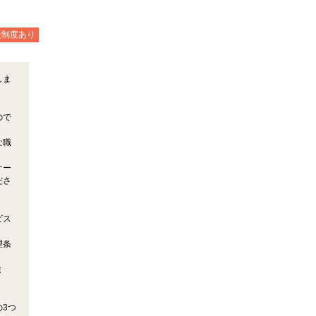
援制度あり
しま
ので
な職
ケー
ださ
ビス
望条
ま
3つ