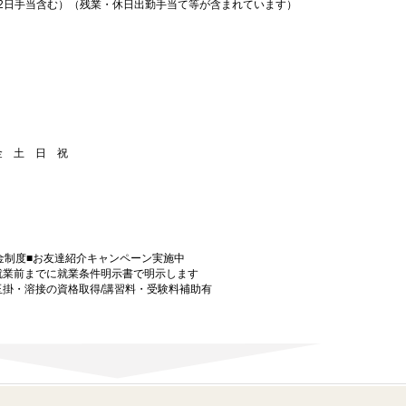
働22日手当含む）（残業・休日出勤手当て等が含まれています）
 金 土 日 祝
金制度■お友達紹介キャンペーン実施中
就業前までに就業条件明示書で明示します
玉掛・溶接の資格取得/講習料・受験料補助有