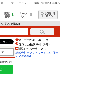
質問
サイトマップ
掲載ご希望のお客様へ
閲覧
キープ
1
0
履歴
リスト
ログイン
899の求人情報詳細
キープ中のお仕事（0件）
保存した検索条件（
0
件）
閲覧したお仕事（1件）
ープ
株式会社テクノ・サービス/お仕事
No/0837899
の最新情報です
む