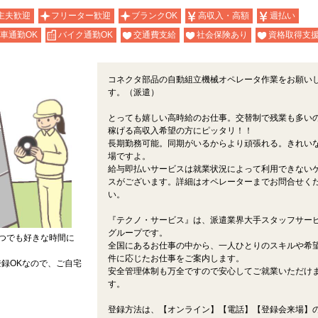
主夫歓迎
フリーター歓迎
ブランクOK
高収入・高額
週払い
車通勤OK
バイク通勤OK
交通費支給
社会保険あり
資格取得支
コネクタ部品の自動組立機械オペレータ作業をお願い
す。（派遣）
とっても嬉しい高時給のお仕事。交替制で残業も多い
稼げる高収入希望の方にピッタリ！！
長期勤務可能。同期がいるからより頑張れる。きれい
場ですよ。
給与即払いサービスは就業状況によって利用できない
スがございます。詳細はオペレーターまでお問合せく
い。
『テクノ・サービス』は、派遣業界大手スタッフサー
グループです。
つでも好きな時間に
全国にあるお仕事の中から、一人ひとりのスキルや希
件に応じたお仕事をご案内します。
録OKなので、ご自宅
安全管理体制も万全ですので安心してご就業いただけ
す。
登録方法は、【オンライン】【電話】【登録会来場】の