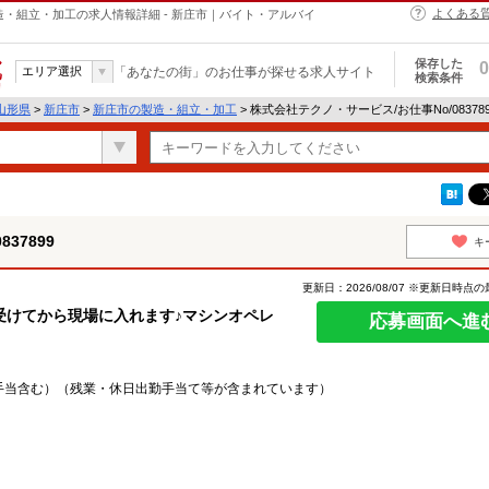
よくある
の製造・組立・加工の求人情報詳細 - 新庄市｜バイト・アルバイ
保存した
0
エリア選択
「あなたの街」のお仕事が探せる求人サイト
検索条件
山形県
>
新庄市
>
新庄市の製造・組立・加工
> 株式会社テクノ・サービス/お仕事No/0837
37899
キ
更新日：2026/08/07 ※更新日時点
受けてから現場に入れます♪マシンオペレ
応募画面へ進
2日手当含む）（残業・休日出勤手当て等が含まれています）