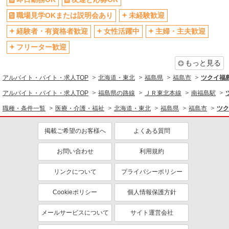
職場見学OKまたは説明会あり
未経験歓迎
経験者・有資格者歓迎
女性活躍中
主婦・主夫歓迎
フリーター歓迎
もっと見る
アルバイト・バイト・求人TOP
北海道・東北
福島県
福島市
ツクイ福
アルバイト・バイト・求人TOP
福島県の路線
ＪＲ東北本線
南福島駅
職種・条件一覧
医療・介護・福祉
北海道・東北
福島県
福島市
ツク
掲載ご希望のお客様へ
よくある質問
お問い合わせ
利用規約
リンクについて
プライバシーポリシー
Cookieポリシー
個人情報保護方針
メールサービスについて
サイト運営会社