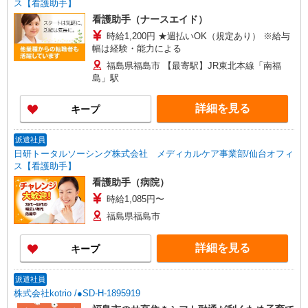
ス【看護助手】
看護助手（ナースエイド）
時給1,200円 ★週払いOK（規定あり） ※給与
幅は経験・能力による
福島県福島市 【最寄駅】JR東北本線「南福
島」駅
詳細を見る
キープ
派遣社員
日研トータルソーシング株式会社 メディカルケア事業部/仙台オフィ
ス【看護助手】
看護助手（病院）
時給1,085円〜
福島県福島市
詳細を見る
キープ
派遣社員
株式会社kotrio /●SD-H-1895919