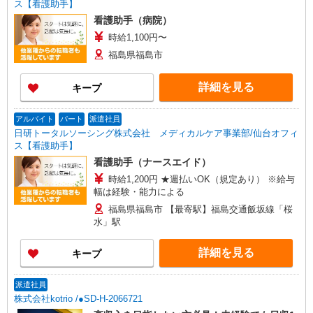
ス【看護助手】
看護助手（病院）
時給1,100円〜
福島県福島市
詳細を見る
キープ
アルバイト
パート
派遣社員
日研トータルソーシング株式会社 メディカルケア事業部/仙台オフィ
ス【看護助手】
看護助手（ナースエイド）
時給1,200円 ★週払いOK（規定あり） ※給与
幅は経験・能力による
福島県福島市 【最寄駅】福島交通飯坂線「桜
水」駅
詳細を見る
キープ
派遣社員
株式会社kotrio /●SD-H-2066721