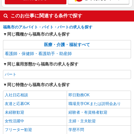
詳細を見る
キープ
このお仕事に関連する条件で探す
アルバイト
パート
派遣社員
福島市のアルバイト・バイト・パートの求人を探す
日研トータルソーシング株式会社 メディカルケア事業部/仙台オフィ
ス【看護助手】
同じ職種から福島市の求人を探す
看護助手（ナースエイド）
医療・介護・福祉すべて
時給1,200円 ★週払いOK（規定あり） ※給与
幅は経験・能力による
看護師・保健師・看護助手・助産師
福島県福島市 【最寄駅】阿武隈急行「瀬上」
同じ雇用形態から福島市の求人を探す
駅
パート
詳細を見る
キープ
同じ特徴から福島市の求人を探す
アルバイト
パート
派遣社員
入社日応相談
即日勤務OK
日研トータルソーシング株式会社 メディカルケア事業部/仙台オフィ
友達と応募OK
職場見学OKまたは説明会あり
ス【看護助手】
看護助手（ナースエイド）
未経験歓迎
経験者・有資格者歓迎
時給1,200円 ★週払いOK（規定あり） ※給与
女性活躍中
主婦・主夫歓迎
幅は経験・能力による
フリーター歓迎
学歴不問
福島県福島市 【最寄駅】福島交通飯坂線「上