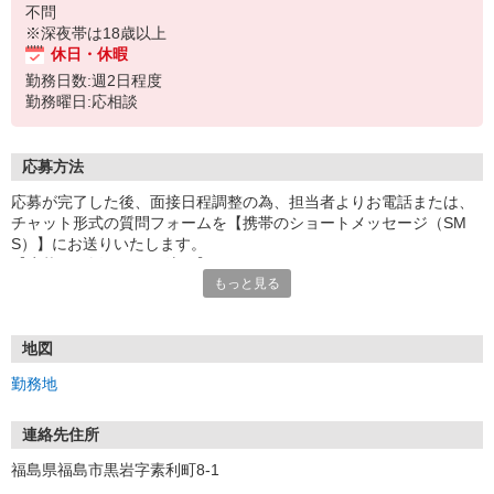
不問
※深夜帯は18歳以上
休日・休暇
勤務日数:週2日程度
勤務曜日:応相談
応募方法
応募が完了した後、面接日程調整の為、担当者よりお電話または、
チャット形式の質問フォームを【携帯のショートメッセージ（SM
S）】にお送りいたします。
【応募から採用までの流れ】
もっと見る
1.応募…Webもしくはお電話より応募ください。
2.面接…ご質問や働き方の相談も受け付けます。
※面接時に適性検査＋実技試験を実施
※実技試験はドライバーの職種のみとなります。
地図
3.採用…入社日はご相談に応じます。
勤務地
連絡先住所
福島県福島市黒岩字素利町8-1