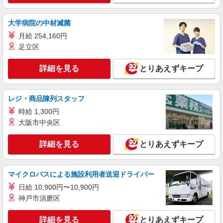
詳細を見る
キープ
大学病院の中材滅菌
アルバイト
パート
派遣社員
日研トータルソーシング株式会社 メディカルケア事業部/仙台オフィ
月給 254,160円
ス【看護助手】
足立区
看護助手（ナースエイド）
時給1,200円 ★週払いOK（規定あり） ※給与
詳細を見る
とりあえずキープ
幅は経験・能力による
福島県福島市 【最寄駅】JR東北本線「金谷
川」駅
レジ・商品陳列スタッフ
時給 1,300円
詳細を見る
キープ
大阪市中央区
アルバイト
パート
派遣社員
詳細を見る
とりあえずキープ
日研トータルソーシング株式会社 メディカルケア事業部/仙台オフィ
ス【看護助手】
看護助手（ナースエイド）
マイクロバスによる施設利用者送迎ドライバー
時給1,200円 ★週払いOK（規定あり） ※給与
日給 10,900円〜10,900円
幅は経験・能力による
神戸市須磨区
福島県福島市 【最寄駅】福島交通飯坂線「笹
谷」駅
詳細を見る
とりあえずキープ