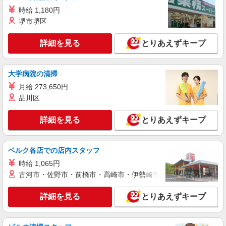
ス【看護助手】
時給 1,180円
看護助手（ナースエイド）
堺市堺区
時給1,200円 ★週払いOK（規定あり） ※給与
幅は経験・能力による
詳細を見る
とりあえずキープ
福島県福島市 【最寄駅】福島交通飯坂線「平
野」駅
大学病院の清掃
詳細を見る
キープ
月給 273,650円
品川区
アルバイト
パート
派遣社員
日研トータルソーシング株式会社 メディカルケア事業部/仙台オフィ
詳細を見る
とりあえずキープ
ス【看護助手】
看護助手（ナースエイド）
時給1,200円 ★週払いOK（規定あり） ※給与
ベルク各店での店内スタッフ
幅は経験・能力による
時給 1,065円
福島県福島市 【最寄駅】福島交通飯坂線「曽
古河市・佐野市・前橋市・高崎市・伊勢崎市・太田市・館林市・
根田」駅
詳細を見る
とりあえずキープ
詳細を見る
キープ
アルバイト
パート
派遣社員