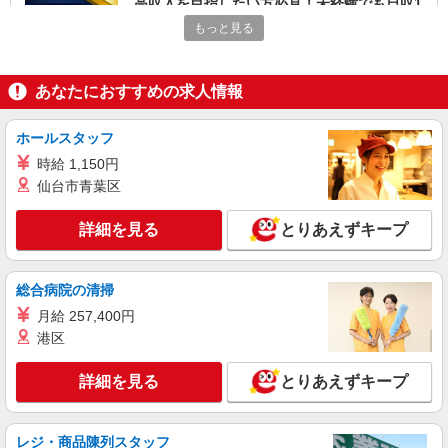
高収入を目指したい方必見！未経験でも日収1
万〜可！看護助手
もっと見る
時給1350円〜2062円 ＜日払い有/週払い有/交
通費全支給(ガソリン代含む)＞
福島市 最寄り駅：福島
あなたにおすすめの求人情報
詳細を見る
キープ
ホールスタッフ
時給 1,150円
アルバイト
パート
派遣社員
仙台市青葉区
日研トータルソーシング株式会社 メディカルケア事業部/仙台オフィ
ス【看護助手】
詳細を見る
とりあえずキープ
看護助手（ナースエイド）
時給1,200円 ★週払いOK（規定あり） ※給与
幅は経験・能力による
総合病院の清掃
福島県福島市 【最寄駅】福島交通飯坂線「上
月給 257,400円
松川」駅
港区
詳細を見る
キープ
詳細を見る
とりあえずキープ
アルバイト
パート
派遣社員
日研トータルソーシング株式会社 メディカルケア事業部/仙台オフィ
レジ・商品陳列スタッフ