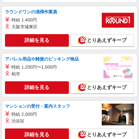
アルバイト
パート
派遣社員
ラウンドワンの清掃作業員
日研トータルソーシング株式会社 メディカルケア事業部/仙台オフィ
ス【看護助手】
時給 1,400円
看護助手（ナースエイド）
大阪市城東区
時給1,200円 ★週払いOK（規定あり） ※給与
幅は経験・能力による
詳細を見る
とりあえずキープ
福島県福島市 【最寄駅】阿武隈急行「福島学
院前」駅
アパレル用品や雑貨のピッキング検品
詳細を見る
キープ
時給 1,200円〜1,500円
柏市
アルバイト
パート
派遣社員
日研トータルソーシング株式会社 メディカルケア事業部/仙台オフィ
詳細を見る
とりあえずキープ
ス【看護助手】
看護助手（ナースエイド）
マンションの受付・案内スタッフ
時給1,200円 ★週払いOK（規定あり） ※給与
幅は経験・能力による
時給 2,000円
福島県福島市 【最寄駅】JR東北本線「松川」
渋谷区
駅
詳細を見る
とりあえずキープ