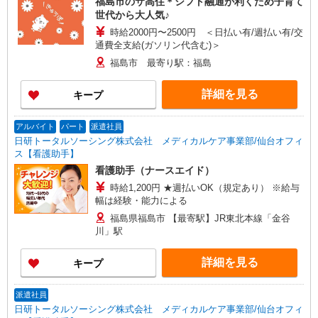
福島市のサ高住＊シフト融通が利くため子育て
世代から大人気♪
時給2000円〜2500円 ＜日払い有/週払い有/交
通費全支給(ガソリン代含む)＞
福島市 最寄り駅：福島
詳細を見る
キープ
アルバイト
パート
派遣社員
日研トータルソーシング株式会社 メディカルケア事業部/仙台オフィ
ス【看護助手】
看護助手（ナースエイド）
時給1,200円 ★週払いOK（規定あり） ※給与
幅は経験・能力による
福島県福島市 【最寄駅】JR東北本線「金谷
川」駅
詳細を見る
キープ
派遣社員
日研トータルソーシング株式会社 メディカルケア事業部/仙台オフィ