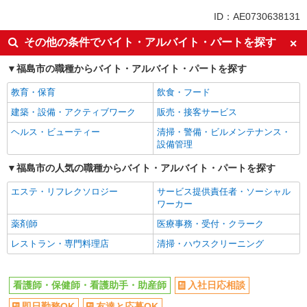
未経験歓迎
ミドル（40代～）活躍中
ID：AE0730638131
副業・WワークOK
交通費支給
その他の条件でバイト・アルバイト・パートを探す
社会保険あり
産休・育休取得実績あり
福島市の職種からバイト・アルバイト・パートを探す
社員登用あり
教育・保育
飲食・フード
建築・設備・アクティブワーク
販売・接客サービス
ヘルス・ビューティー
清掃・警備・ビルメンテナンス・
設備管理
福島市の人気の職種からバイト・アルバイト・パートを探す
エステ・リフレクソロジー
サービス提供責任者・ソーシャル
ワーカー
薬剤師
医療事務・受付・クラーク
レストラン・専門料理店
清掃・ハウスクリーニング
看護師・保健師・看護助手・助産師
入社日応相談
即日勤務OK
友達と応募OK