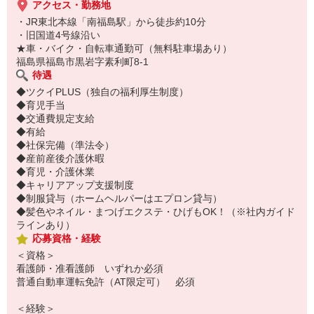
アクセス・勤務地
・JR東北本線「南福島駅」から徒歩約10分
・旧国道4号線沿い
★車・バイク・自転車通勤可（無料駐車場あり）
福島県福島市黒岩字素利町8-1
待遇
◆ツクイPLUS（独自の福利厚生制度）
◆育児手当
◆交通費規定支給
◆有給
◆社保完備（準法令）
◆産前産後介護休暇
◆育児・介護休業
◆キャリアアップ支援制度
◆制服貸与（ホームヘルパーはエプロン貸与）
◆髪色やネイル・まつげエクステ・ひげもOK！（※社内ガイド
ラインあり）
応募資格・経験
＜資格＞
看護師・准看護師 いずれか必須
普通自動車運転免許（AT限定可） 必須
＜経験＞