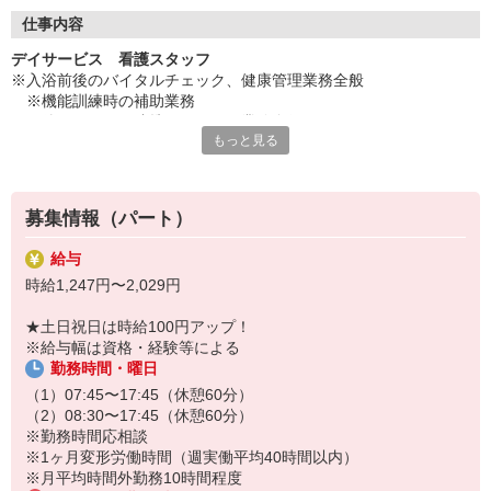
◇長く安心して働ける環境づくり
・ツクイ独自の福祉厚生制度でプライベートも充実
仕事内容
・子育てサポート企業として「くるみん認定」の取得
デイサービス 看護スタッフ
・子育て支援の福利厚生制度あり！子育てと仕事の両立を応援◎
※入浴前後のバイタルチェック、健康管理業務全般
・スタッフ何でも相談窓口やライフキャリア相談など、各相談窓
※機能訓練時の補助業務
口あり
※他スタッフと連携してのケア業務全般
もっと見る
※各種記録業務など
◇頑張った分、スタッフに還元！
・2024年冬季賞与からインセンティブ賞与を導入
★＼サービス・職種の魅力／
・パートは特別手当の支給あり
デイサービスでお客様の生活に寄り添い、ゆっくりと時間をかけな
募集情報（パート）
がら信頼関係を築くことができること、他業種との協力や連携を図
りながら支援していけることも魅力です。お客様から感謝の言葉を
給与
直接いただけることがやりがいにもつながります。日勤の勤務でワ
時給1,247円〜2,029円
ークライフバランスに合わせた働き方ができます。
★土日祝日は時給100円アップ！
※給与幅は資格・経験等による
勤務時間・曜日
（1）07:45〜17:45（休憩60分）
（2）08:30〜17:45（休憩60分）
※勤務時間応相談
※1ヶ月変形労働時間（週実働平均40時間以内）
※月平均時間外勤務10時間程度