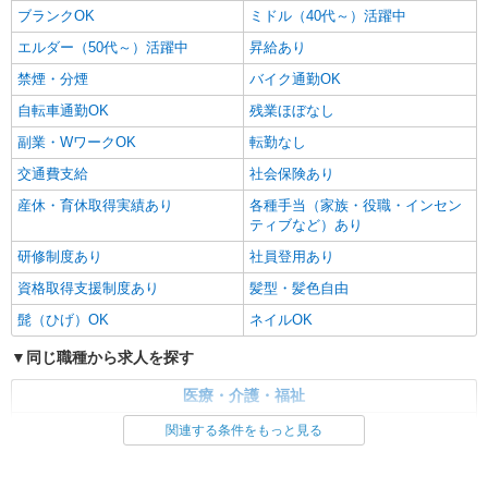
松川」駅
ブランクOK
ミドル（40代～）活躍中
エルダー（50代～）活躍中
昇給あり
詳細を見る
キープ
禁煙・分煙
バイク通勤OK
自転車通勤OK
残業ほぼなし
副業・WワークOK
転勤なし
交通費支給
社会保険あり
産休・育休取得実績あり
各種手当（家族・役職・インセン
ティブなど）あり
研修制度あり
社員登用あり
資格取得支援制度あり
髪型・髪色自由
髭（ひげ）OK
ネイルOK
同じ職種から求人を探す
医療・介護・福祉
看護師・保健師・看護助手・助産師
関連する条件をもっと見る
同じ特徴から求人を探す