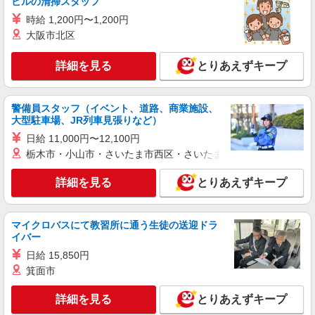
ビルの清掃スタッフ
日研トータルソーシング株式会社 メディカルケア事業部/仙台オフィ
時給 1,200円〜1,200円
ス【看護助手】
大阪市北区
看護助手（ナースエイド）
時給1,200円 ★週払いOK（規定あり） ※給与
詳細を見る
とりあえずキープ
幅は経験・能力による
福島県福島市 【最寄駅】JR東北本線「金谷
川」駅
警備員スタッフ（イベント、道路、商業施設、
大型駐車場、JR列車見張りなど）
詳細を見る
キープ
日給 11,000円〜12,100円
栃木市・小山市・さいたま市西区・さいたま市岩槻区・久喜市・
アルバイト
パート
派遣社員
日研トータルソーシング株式会社 メディカルケア事業部/仙台オフィ
詳細を見る
とりあえずキープ
ス【看護助手】
看護助手（ナースエイド）
時給1,200円 ★週払いOK（規定あり） ※給与
マイクロバスにて教習所に通う生徒の送迎ドラ
幅は経験・能力による
イバー
福島県福島市 【最寄駅】福島交通飯坂線「美
日給 15,850円
術館図書館前」駅
箕面市
詳細を見る
キープ
詳細を見る
とりあえずキープ