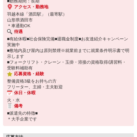
■勤務期間：長期
アクセス・勤務地
羽越本線「酒田駅」（最寄駅）
山形県酒田市
＊車通勤OK
待遇
■有給休暇■社会保険完備■退職金制度■お友達紹介キャンペーン
実施中
■敷地内及び屋内は原則禁煙※就業前までに就業条件明示書で明
示します
■フォークリフト・クレーン・玉掛・溶接の資格取得/講習料・
受験料補助有
応募資格・経験
整備資格3級をお持ちの方
フリーター、主婦・主夫歓迎
休日・休暇
火・水
備考
■派遣先の特徴■
＊大手企業です