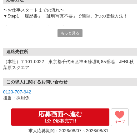
応募方法
〜お仕事スタートまでの流れ〜
▼Step1 「履歴書」「証明写真不要」で簡単、3つの登録方法！
【オンライン登録（目安5分）】
もっと見る
いつでも好きな時間に登録OK
【電話登録（目安20分）】
受付時間/平日9:00〜19:00
連絡先住所
※電話登録の場合、就業前には登録会へお越しください
（本社）〒101-0022 東京都千代田区神田練塀町85番地 JEBL秋
葉原スクエア
【来場登録（目安1時間30分）】
受付時間/平日10:00〜17:00
この求人に関するお問い合わせ
▼Step2 全国にあるお仕事の中から、あなたにピッタリのお仕事を
0120-707-942
ご案内
担当：採用係
▼Step3 就業前に職場見学で気になる事はしっかりチェック！
▼Step4 気に入ったら雇用契約・お仕事スタート
応募画面へ進む
応募⇒最短で2日後からの勤務も可能です！
1分で応募完了!!
キープ
求人応募期間：2026/08/07～2026/08/31