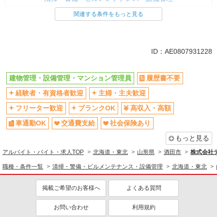
建物管理・設備管理・マンション管理員
関連する条件をもっと見る
同じ特徴から求人を探す
車通勤OK
交通費支給
ID：AE0807931228
社会保険あり
建物管理・設備管理・マンション管理員
履歴書不要
経験者・有資格者歓迎
主婦・主夫歓迎
フリーター歓迎
ブランクOK
高収入・高額
車通勤OK
交通費支給
社会保険あり
もっと見る
アルバイト・バイト・求人TOP
北海道・東北
山形県
酒田市
株式会社テ
職種・条件一覧
清掃・警備・ビルメンテナンス・設備管理
北海道・東北
掲載ご希望のお客様へ
よくある質問
お問い合わせ
利用規約