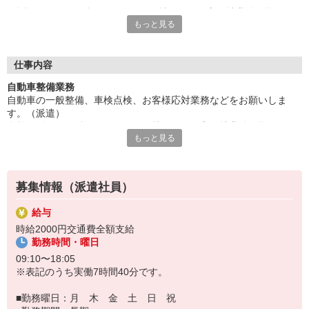
資格を活かして働きませんか。お持ちでない方も就業後に取得し
もっと見る
ていただきます。長期就業可能。
魅力の高時給2000円。キレイな建物なので快適にお仕事できま
す。ご応募はお早めに。
■お友達紹介キャンペーン！デジタルギフト3000円分プレゼント
仕事内容
（当社規定あり）
自動車整備業務
自動車の一般整備、車検点検、お客様応対業務などをお願いしま
『テクノ・サービス』は、派遣業界大手スタッフサービスグルー
す。（派遣）
プです。
資格を活かして働きませんか。お持ちでない方も就業後に取得して
全国にあるお仕事の中から、一人ひとりのスキルや希望条件に応
もっと見る
いただきます。長期就業可能。
じたお仕事をご案内します。
魅力の高時給2000円。キレイな建物なので快適にお仕事できます。
安全管理体制も万全ですので安心してご就業いただけます。
ご応募はお早めに。
＊技術が身につきます
登録方法は、【オンライン】【電話】【登録会来場】の3つから
募集情報（派遣社員）
選べます♪
★★履歴書・証明写真は不要！★★
給与
また、ご登録済の方はお仕事の紹介がスムーズです。
時給2000円交通費全額支給
ご応募お待ちしています。
勤務時間・曜日
09:10〜18:05
※表記のうち実働7時間40分です。
■勤務曜日：月 木 金 土 日 祝