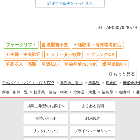
フォークリフト
関連する条件をもっと見る
同じ特徴から求人を探す
車通勤OK
交通費支給
ID：AE0807928579
社会保険あり
フォークリフト
履歴書不要
経験者・有資格者歓迎
主婦・主夫歓迎
フリーター歓迎
ブランクOK
高収入・高額
週払い
給与前払いOK
車通勤OK
もっと見る
アルバイト・バイト・求人TOP
北海道・東北
福島県
棚倉町
株式会社テ
職種・条件一覧
軽作業・製造・物流
北海道・東北
福島県
棚倉町
株
掲載ご希望のお客様へ
よくある質問
お問い合わせ
利用規約
リンクについて
プライバシーポリシー