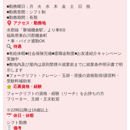
■勤務曜日：月 火 水 木 金 土 日 祝
■勤務形態：シフト制
■勤務期間：長期
アクセス・勤務地
水郡線「磐城棚倉駅」より車8分
福島県東白川郡棚倉町
＊車・バイク通勤OK
待遇
■有給休暇■社会保険完備■退職金制度■お友達紹介キャンペーン
実施中
■敷地内及び屋内は原則禁煙※就業前までに就業条件明示書で明
示します
■フォークリフト・クレーン・玉掛・溶接の資格取得/講習料・
受験料補助有
応募資格・経験
フォークリフトの資格・経験（リーチ）をお持ちの方
フリーター、主婦・主夫歓迎
※22時以降は18歳以上
休日・休暇
シフト勤務
備考