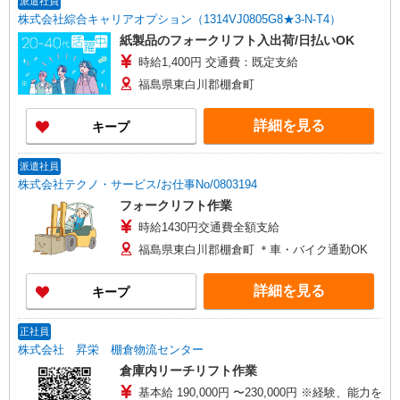
派遣社員
株式会社綜合キャリアオプション（1314VJ0805G8★3-N-T4）
紙製品のフォークリフト入出荷/日払いOK
時給1,400円 交通費：既定支給
福島県東白川郡棚倉町
詳細を見る
キープ
派遣社員
株式会社テクノ・サービス/お仕事No/0803194
フォークリフト作業
時給1430円交通費全額支給
福島県東白川郡棚倉町 ＊車・バイク通勤OK
詳細を見る
キープ
正社員
株式会社 昇栄 棚倉物流センター
倉庫内リーチリフト作業
基本給 190,000円 〜230,000円 ※経験、能力を