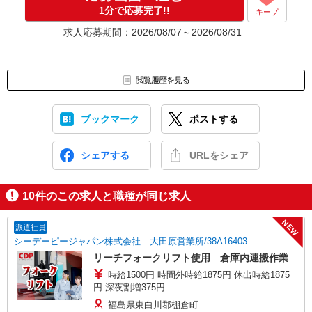
応募⇒最短で2日後からの勤務も可能です！
1分で応募完了!!
キープ
求人応募期間：2026/08/07～2026/08/31
閲覧履歴を見る
ブックマーク
ポストする
シェアする
URLをシェア
10
件のこの求人と職種が同じ求人
NEW
派遣社員
シーデーピージャパン株式会社 大田原営業所/38A16403
リーチフォークリフト使用 倉庫内運搬作業
時給1500円 時間外時給1875円 休出時給1875
円 深夜割増375円
福島県東白川郡棚倉町