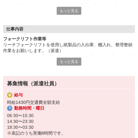
長期就業をご希望の方にもオススメ。魅力の高時給。幅広い年齢
もっと見る
層が活躍中。
掲載以外の勤務時間帯あり（8時〜17時）、お気軽にご相談下さ
い。ご応募お待ちしています。
給与即払いサービスは就業状況によって利用できないケースがご
仕事内容
ざいます。詳細はオペレーターまでお問合せください。
フォークリフト作業等
リーチフォークリフトを使用し紙製品の入出庫、棚入れ、整理整頓
『テクノ・サービス』は、派遣業界大手スタッフサービスグルー
作業をお願いします。（派遣）
プです。
長期就業をご希望の方にもオススメ。魅力の高時給。幅広い年齢層
全国にあるお仕事の中から、一人ひとりのスキルや希望条件に応
もっと見る
が活躍中。
じたお仕事をご案内します。
掲載以外の勤務時間帯あり（8時〜17時）、お気軽にご相談下さ
安全管理体制も万全ですので安心してご就業いただけます。
い。ご応募お待ちしています。
＊技術が身につきます
登録方法は、【オンライン】【電話】【登録会来場】の3つから
募集情報（派遣社員）
選べます♪
★★履歴書・証明写真は不要！★★
給与
また、ご登録済の方はお仕事の紹介がスムーズです。
時給1430円交通費全額支給
ご応募お待ちしています。
勤務時間・曜日
06:30〜15:30
14:30〜23:30
18:30〜03:30
※表記のうち実働8時間です。