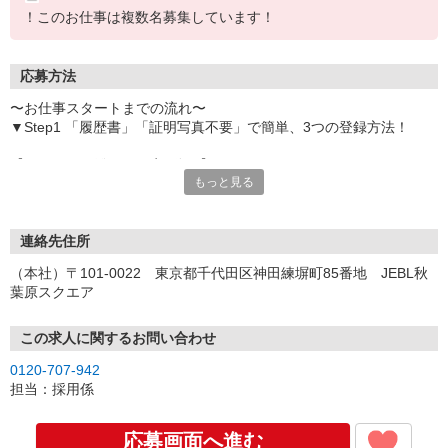
！このお仕事は複数名募集しています！
応募方法
〜お仕事スタートまでの流れ〜
▼Step1 「履歴書」「証明写真不要」で簡単、3つの登録方法！
【オンライン登録（目安5分）】
もっと見る
いつでも好きな時間に登録OK
【電話登録（目安20分）】
受付時間/平日9:00〜19:00
連絡先住所
※電話登録の場合、就業前には登録会へお越しください
（本社）〒101-0022 東京都千代田区神田練塀町85番地 JEBL秋
葉原スクエア
【来場登録（目安1時間30分）】
受付時間/平日10:00〜17:00
この求人に関するお問い合わせ
▼Step2 全国にあるお仕事の中から、あなたにピッタリのお仕事を
0120-707-942
ご案内
担当：採用係
▼Step3 就業前に職場見学で気になる事はしっかりチェック！
▼Step4 気に入ったら雇用契約・お仕事スタート
応募画面へ進む