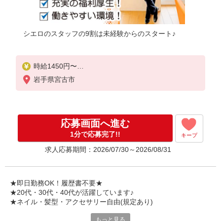
シエロのスタッフの9割は未経験からのスタート♪
時給1450円〜
※残業代支給
岩手県宮古市
★交通費別途支給（規定あり）
゜+゜・。○。・゜+゜・。○。・゜+゜
入社祝い金10万円支給(規定有)
応募画面へ進む
お友達を紹介頂くと,
1分で応募完了!!
キープ
インセンティブ支給(規定有)
求人応募期間：2026/07/30～2026/08/31
★月2回払い・週払い可能（規程有）★
゜・。○。・゜+゜・。○。・゜+゜
★即日勤務OK！履歴書不要★
★20代・30代・40代が活躍しています♪
★ネイル・髪型・アクセサリー自由(規定あり)
もっと見る
新しい機種やプラン。