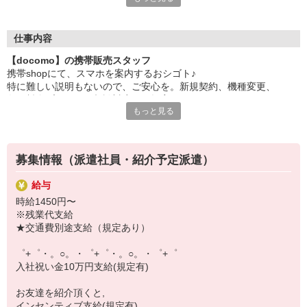
日々変わる専門知識を覚えるのはやっぱり大変。
でも心配ご無用！
仕事内容
シエロのご紹介するお店は、チームワークが良く
【docomo】の携帯販売スタッフ
お互いに教え合ったり、フォローしあったりする
携帯shopにて、スマホを案内するおシゴト♪
和気あいあいとした人間関係がある店舗ばかり！
特に難しい説明もないので、ご安心を。新規契約、機種変更、
皆で一緒にステップアップしましょう♪
各種料金プランのご相談対応・ご提案などをお願いします。
もっと見る
【選べるお仕事いろいろ】
初めての方でも安心♪
￣￣￣￣￣￣￣￣￣￣￣
あなた専属のコーディネーターが親切・丁寧にフォローするので、
▼オフィスワーク
満足度◎
事務、経理、データ入力、コールセンター、受付
募集情報（派遣社員・紹介予定派遣）
▼工場・製造・軽作業系
■携帯やインターネット販売業務
機械/食品製造・梱包・仕分け・加工・組立・検査
給与
docomo(ドコモ)/au(エーユー)・KDDI/softbank(ソフトバンク)など
▼美容系
時給1450円〜
の大手キャリアから
眉毛サロンのアイブロウ・ネイリスト・エステ
※残業代支給
ワイモバイル(Y!mobille)、楽天モバイル、UQなど格安スマホまで幅
▼営業・販売
★交通費別途支給（規定あり）
広く紹介可能♪
法人営業・アパレル販売・個別指導塾・人材紹介
人気のApple（アップル）店舗もございます！
▼人気案件も多数♪
゜+゜・。○。・゜+゜・。○。・゜+゜
短期・期間限定・オープニング・官公庁案件
入社祝い金10万円支給(規定有)
上場/優良/大手企業など
お友達を紹介頂くと,
【スマホ面接実施中】
インセンティブ支給(規定有)