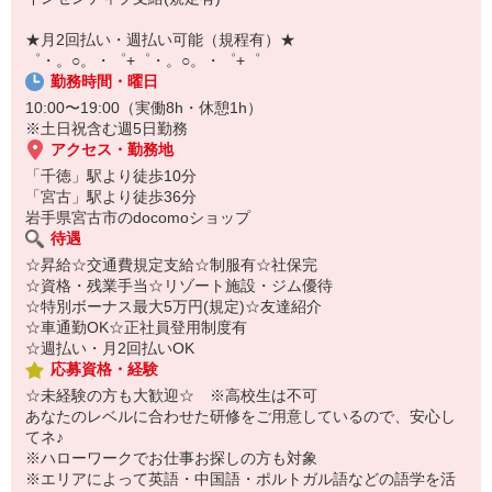
￣￣￣￣￣￣￣￣￣
自宅に居ながらスマホでカンタン面接OK！
★月2回払い・週払い可能（規程有）★
オンライン面談なのでスピード対応。
゜・。○。・゜+゜・。○。・゜+゜
勤務時間・曜日
10:00〜19:00（実働8h・休憩1h）
※土日祝含む週5日勤務
アクセス・勤務地
「千徳」駅より徒歩10分
「宮古」駅より徒歩36分
岩手県宮古市のdocomoショップ
待遇
☆昇給☆交通費規定支給☆制服有☆社保完
☆資格・残業手当☆リゾート施設・ジム優待
☆特別ボーナス最大5万円(規定)☆友達紹介
☆車通勤OK☆正社員登用制度有
☆週払い・月2回払いOK
応募資格・経験
☆未経験の方も大歓迎☆ ※高校生は不可
あなたのレベルに合わせた研修をご用意しているので、安心し
てネ♪
※ハローワークでお仕事お探しの方も対象
※エリアによって英語・中国語・ポルトガル語などの語学を活