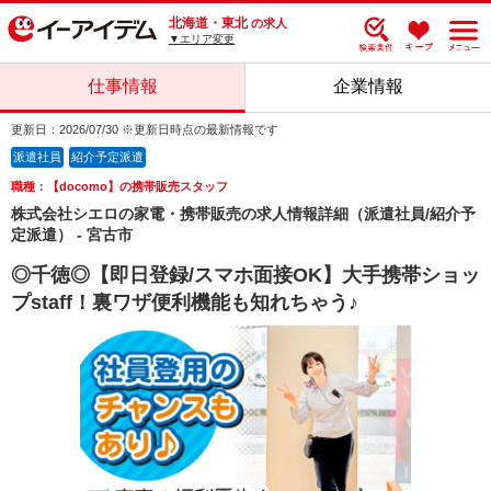
北海道・東北
の求人
▼エリア変更
仕事情報
企業情報
更新日：2026/07/30 ※更新日時点の最新情報です
派遣社員
紹介予定派遣
職種：【docomo】の携帯販売スタッフ
株式会社シエロの家電・携帯販売の求人情報詳細（派遣社員/紹介予
定派遣） - 宮古市
◎千徳◎【即日登録/スマホ面接OK】大手携帯ショッ
プstaff！裏ワザ便利機能も知れちゃう♪