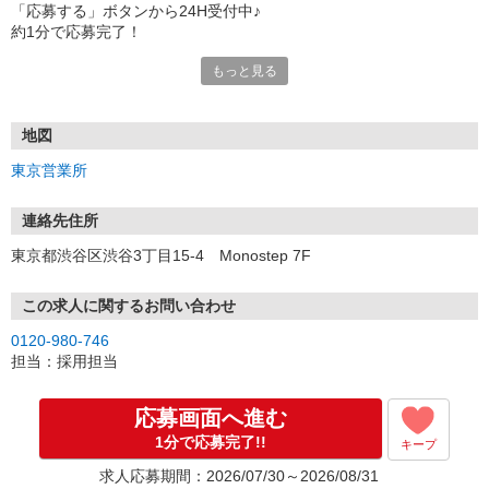
「応募する」ボタンから24H受付中♪
約1分で応募完了！
もっと見る
■電話応募の場合
電話応募も歓迎！（受付:10:00〜20:00）
土日祝も受付中♪
地図
【選考フロー】
東京営業所
①応募から3営業日を目安に、メールorお電話でご連絡します。
②面接日時を決定！「0120」から始まる電話番号からご連絡します
★スマホでWEB面接（LINEなど）・出張面接・事務所面接と選べま
連絡先住所
す
東京都渋谷区渋谷3丁目15-4 Monostep 7F
③面接実施（履歴書不要）
④勤務開始（スタート日は応相談）
※ご希望があれば、職場見学の調整もOKです！
この求人に関するお問い合わせ
0120-980-746
お気軽にご応募ください♪
担当：採用担当
応募画面へ進む
1分で応募完了!!
キープ
求人応募期間：2026/07/30～2026/08/31