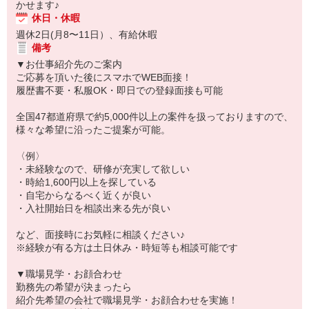
かせます♪
休日・休暇
週休2日(月8〜11日）、有給休暇
備考
▼お仕事紹介先のご案内
ご応募を頂いた後にスマホでWEB面接！
履歴書不要・私服OK・即日での登録面接も可能
全国47都道府県で約5,000件以上の案件を扱っておりますので、
様々な希望に沿ったご提案が可能。
〈例〉
・未経験なので、研修が充実して欲しい
・時給1,600円以上を探している
・自宅からなるべく近くが良い
・入社開始日を相談出来る先が良い
など、面接時にお気軽に相談ください♪
※経験が有る方は土日休み・時短等も相談可能です
▼職場見学・お顔合わせ
勤務先の希望が決まったら
紹介先希望の会社で職場見学・お顔合わせを実施！