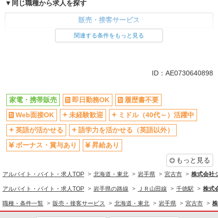
同じ職種から求人を探す
販売・接客サービス
家電・携帯販売
関連する条件をもっと見る
同じ特徴から求人を探す
未経験歓迎
ミドル（40代～）活躍中
ID：AE0730640898
英語が活かせる
ボーナス・賞与あり
日払い
車通勤OK
家電・携帯販売
即日勤務OK
履歴書不要
交通費支給
社会保険あり
Web面接OK
未経験歓迎
ミドル（40代～）活躍中
社員登用あり
英語が活かせる
語学力を活かせる（英語以外）
ボーナス・賞与あり
昇給あり
もっと見る
アルバイト・バイト・求人TOP
北海道・東北
岩手県
宮古市
株式会社
アルバイト・バイト・求人TOP
岩手県の路線
ＪＲ山田線
千徳駅
株式
職種・条件一覧
販売・接客サービス
北海道・東北
岩手県
宮古市
株