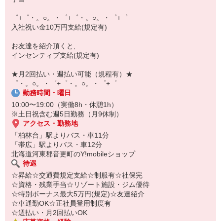
【スマホ面接実施中】
￣￣￣￣￣￣￣￣￣
゜+゜・。○。・゜+゜・。○。・゜+゜
自宅に居ながらスマホでカンタン面接OK！
入社祝い金10万円支給(規定有)
オンライン面談なのでスピード対応。
お友達を紹介頂くと,
インセンティブ支給(規定有)
★月2回払い・週払い可能（規程有）★
゜・。○。・゜+゜・。○。・゜+゜
勤務時間・曜日
10:00〜19:00（実働8h・休憩1h）
※土日祝含む週5日勤務（月9休制）
アクセス・勤務地
「柏林台」駅よりバス・車11分
「帯広」駅よりバス・車12分
北海道河東郡音更町のY!mobileショップ
待遇
☆昇給☆交通費規定支給☆制服有☆社保完
☆資格・残業手当☆リゾート施設・ジム優待
☆特別ボーナス最大5万円(規定)☆友達紹介
☆車通勤OK☆正社員登用制度有
☆週払い・月2回払いOK