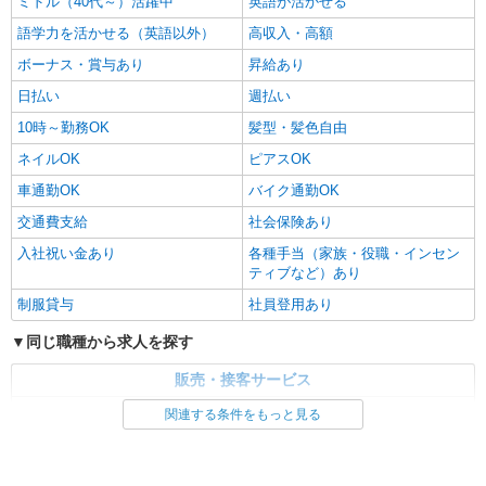
ミドル（40代～）活躍中
英語が活かせる
語学力を活かせる（英語以外）
高収入・高額
ボーナス・賞与あり
昇給あり
日払い
週払い
10時～勤務OK
髪型・髪色自由
ネイルOK
ピアスOK
車通勤OK
バイク通勤OK
交通費支給
社会保険あり
入社祝い金あり
各種手当（家族・役職・インセン
ティブなど）あり
制服貸与
社員登用あり
同じ職種から求人を探す
販売・接客サービス
家電・携帯販売
関連する条件をもっと見る
同じ特徴から求人を探す