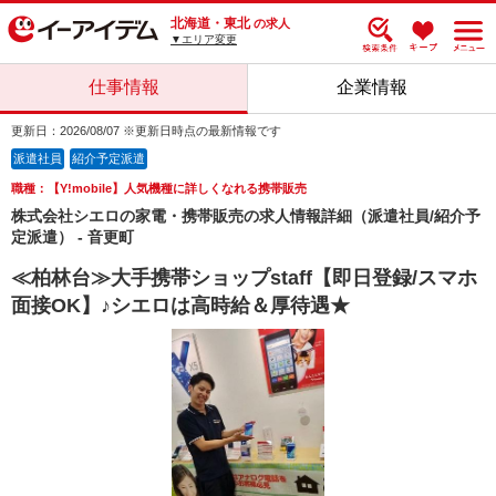
北海道・東北
の求人
▼エリア変更
仕事情報
企業情報
更新日：2026/08/07 ※更新日時点の最新情報です
派遣社員
紹介予定派遣
職種：【Y!mobile】人気機種に詳しくなれる携帯販売
株式会社シエロの家電・携帯販売の求人情報詳細（派遣社員/紹介予
定派遣） - 音更町
≪柏林台≫大手携帯ショップstaff【即日登録/スマホ
面接OK】♪シエロは高時給＆厚待遇★