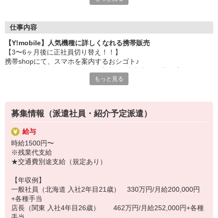
゜・。○。・゜+゜・。○。・゜+゜
大手キャリアの店舗勤務なので安心・安定！
一度身に着けた知識は、
ずっと先まで役に立ちます！
仕事内容
【Y!mobile】人気機種に詳しくなれる携帯販売
丁寧な研修もあるので、
【3〜6ヶ月後に正社員切り替え！！】
みなさんから働きやすいと好評です♪
携帯shopにて、スマホを案内するおシゴト♪
最新アプリ事情やお得なプラン、
特に難しい説明もないので、ご安心を。新規契約、機種変更、
スマホの裏ワザを学べるチャンス♪
もっと見る
各種料金プランのご相談対応・ご提案などをお願いします。
【選べるお仕事いろいろ】
初めての方でも安心♪
￣￣￣￣￣￣￣￣￣￣￣
あなた専属のコーディネーターが親切・丁寧にフォローするので、
▼オフィスワーク
募集情報（派遣社員・紹介予定派遣）
満足度◎
事務、経理、データ入力、コールセンター、受付
▼工場・製造・軽作業系
給与
■携帯やインターネット販売業務
機械/食品製造・梱包・仕分け・加工・組立・検査
時給1500円〜
docomo(ドコモ)/au(エーユー)・KDDI/softbank(ソフトバンク)など
▼美容系
※残業代支給
の大手キャリアから
眉毛サロンのアイブロウ・ネイリスト・エステ
★交通費別途支給（規定あり）
ワイモバイル(Y!mobille)、楽天モバイル、UQなど格安スマホまで幅
▼営業・販売
広く紹介可能♪
法人営業・アパレル販売・個別指導塾・人材紹介
【年収例】
人気のApple（アップル）店舗もございます！
▼人気案件も多数♪
一般社員（北海道 入社2年目21歳） 330万円/月給200,000円
短期・期間限定・オープニング・官公庁案件
+各種手当
上場/優良/大手企業など
店長（関東 入社4年目26歳） 462万円/月給252,000円+各種
手当