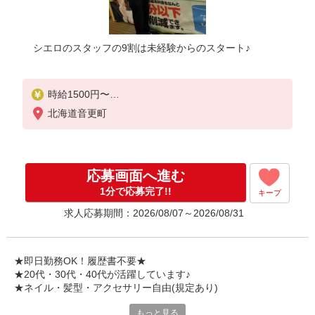
シエロのスタッフの9割は未経験からのスタート♪
時給1500円〜
※残業代支給
北海道音更町
★交通費別途支給（規定あり）
【年収例】
一般社員（北海道 入社2年目21歳） 330万円/月給2
応募画面へ進む
00,000円+各種手当
店長（関東 入社4年目26歳） 462万円/月給252,0
1分で応募完了!!
キープ
00円+各種手当
求人応募期間：2026/08/07～2026/08/31
゜+゜・。○。・゜+゜・。○。・゜+゜
入社祝い金10万円支給(規定有)
★即日勤務OK！履歴書不要★
お友達を紹介頂くと,
★20代・30代・40代が活躍しています♪
インセンティブ支給(規定有)
★ネイル・髪型・アクセサリー自由(規定あり)
★月2回払い・週払い可能（規程有）★
もっと見る
シエロのスタッフは9割が未経験スタート。