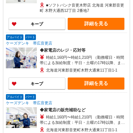
当は時間外労働の有無にかかわらず、固定残業代
■ソフトバンク音更木野店 北海道 河東郡音更
として支給し、 相当時間を超える時間外労働は法
町 木野大通西12丁目 2番地7
定通り追加で支給します。相当時間を超える時間
外労働の残業代は1分単位で支給します。 試用期
詳細を見る
キープ
間あり 6ヶ月 ※経験・能力による 【試用期間】時
給 1100 円 〜 1100 円
アルバイト
パート
ケーズデンキ 帯広音更店
◆家電店のレジ・応対等
時給1,160円〜時給1,210円 （勤務曜日・時間
帯による加給制度：平日・土曜の17時以降、また
は日曜・祝日の終日は勤務1時間につき50円加給）
北海道河東郡音更町木野大通東11丁目1-1
※加給制度は学生スタッフ対象外です
詳細を見る
キープ
アルバイト
パート
ケーズデンキ 帯広音更店
◆家電店の販売補助など
時給1,160円〜時給1,210円 （勤務曜日・時間
帯による加給制度：平日・土曜の17時以降、また
は日曜・祝日の終日は勤務1時間につき50円加給）
北海道河東郡音更町木野大通東11丁目1-1