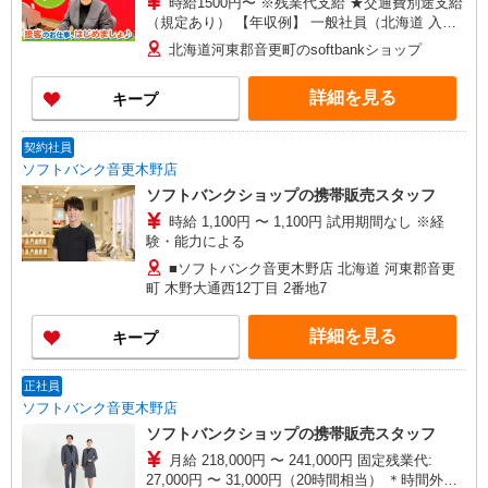
時給1500円〜 ※残業代支給 ★交通費別途支給
（規定あり） 【年収例】 一般社員（北海道 入社2
年目21歳） 330万円/月給200,000円+各種手当 店
北海道河東郡音更町のsoftbankショップ
長（関東 入社4年目26歳） 462万円/月給
252,000円+各種手当 ゜+゜・。○。・゜+゜・。
詳細を見る
キープ
○。・゜+゜ 入社祝い金10万円支給(規定有) お友達
を紹介頂くと, インセンティブ支給(規定有) ★月2
回払い・週払い可能（規程有）★ ゜・。○。・゜
契約社員
+゜・。○。・゜+゜
ソフトバンク音更木野店
ソフトバンクショップの携帯販売スタッフ
時給 1,100円 〜 1,100円 試用期間なし ※経
験・能力による
■ソフトバンク音更木野店 北海道 河東郡音更
町 木野大通西12丁目 2番地7
詳細を見る
キープ
正社員
ソフトバンク音更木野店
ソフトバンクショップの携帯販売スタッフ
月給 218,000円 〜 241,000円 固定残業代:
27,000円 〜 31,000円（20時間相当） ＊時間外手