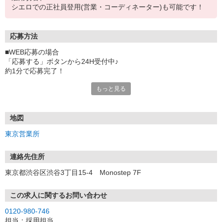
シエロでの正社員登用(営業・コーディネーター)も可能です！
応募方法
■WEB応募の場合
「応募する」ボタンから24H受付中♪
約1分で応募完了！
もっと見る
■電話応募の場合
電話応募も歓迎！（受付:10:00〜20:00）
土日祝も受付中♪
地図
【選考フロー】
東京営業所
①応募から3営業日を目安に、メールorお電話でご連絡します。
②面接日時を決定！「0120」から始まる電話番号からご連絡します
★スマホでWEB面接（LINEなど）・出張面接・事務所面接と選べま
連絡先住所
す
東京都渋谷区渋谷3丁目15-4 Monostep 7F
③面接実施（履歴書不要）
④勤務開始（スタート日は応相談）
※ご希望があれば、職場見学の調整もOKです！
この求人に関するお問い合わせ
0120-980-746
お気軽にご応募ください♪
担当：採用担当