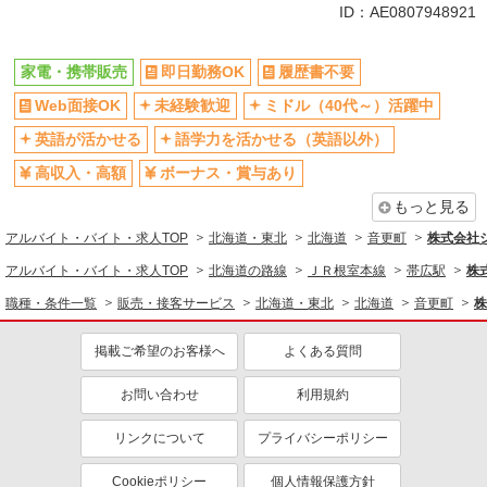
未経験歓迎
ミドル（40代～）活躍中
ID：AE0807948921
英語が活かせる
ボーナス・賞与あり
日払い
車通勤OK
家電・携帯販売
即日勤務OK
履歴書不要
交通費支給
社会保険あり
Web面接OK
未経験歓迎
ミドル（40代～）活躍中
社員登用あり
英語が活かせる
語学力を活かせる（英語以外）
高収入・高額
ボーナス・賞与あり
もっと見る
アルバイト・バイト・求人TOP
北海道・東北
北海道
音更町
株式会社
アルバイト・バイト・求人TOP
北海道の路線
ＪＲ根室本線
帯広駅
株
職種・条件一覧
販売・接客サービス
北海道・東北
北海道
音更町
株
掲載ご希望のお客様へ
よくある質問
お問い合わせ
利用規約
リンクについて
プライバシーポリシー
Cookieポリシー
個人情報保護方針