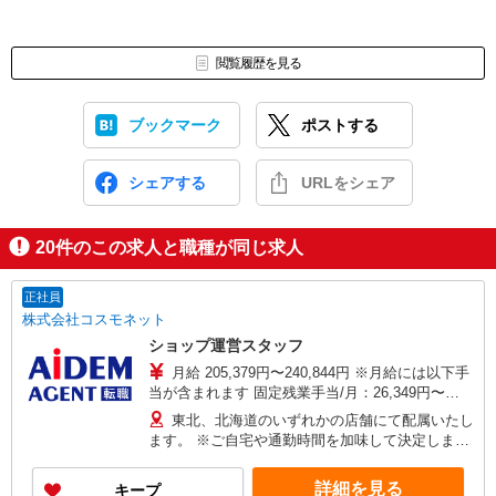
閲覧履歴を見る
ブックマーク
ポストする
シェアする
URLをシェア
20
件のこの求人と職種が同じ求人
正社員
株式会社コスモネット
ショップ運営スタッフ
月給 205,379円〜240,844円 ※月給には以下手
当が含まれます 固定残業手当/月：26,349円〜
30,914円（固定残業時間20時間0分/月） 超過した
東北、北海道のいずれかの店舗にて配属いたし
時間外労働の残業手当は追加支給 住宅・地域手
ます。 ※ご自宅や通勤時間を加味して決定します
当：月10,000円〜40,000円（居住地・世帯区分に
■引越しを伴う異動は基本無し
より異なる） ※資格手当追加支給 ※経験・スキル
詳細を見る
キープ
を考慮 【モデル年収例】 年収328万円／22歳 販売