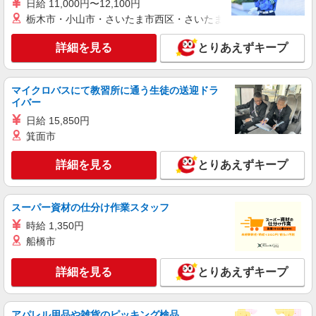
日給 11,000円〜12,100円
詳細を見る
キープ
栃木市・小山市・さいたま市西区・さいたま市岩槻区・久喜市・
派遣社員
詳細を見る
とりあえずキープ
株式会社日本パーソナルビジネス北海道支店【HK1_301】
量販店スマホ販売スタッフ
【時給】 初日から時給1300円スタート◎ 【月
マイクロバスにて教習所に通う生徒の送迎ドラ
収例】 月収24万5050円 ＝時給1300円×8h×22日＋
イバー
残(10h) ●交通費支給(規定有) ●残業手当（時給
量販店ソフトバンクコーナー(北海道札幌市中
日給 15,850円
×1.25） ●各種手当支給 各種社会保険完備/年次有
央区)
箕面市
給休暇/昇給制度 時間外手当/制服貸与/携帯電話割
引 無料の健康診断/介護・育児休暇など充実★
詳細を見る
キープ
詳細を見る
とりあえずキープ
派遣社員
スーパー資材の仕分け作業スタッフ
株式会社日本パーソナルビジネス北海道支店【HK1_92】
円山にてドコモショップのスマホ販売スタッフ
時給 1,350円
船橋市
【時給】 初日から時給1250円スタート◎ 【月
収例】 月収23万5625円 ＝時給1250円×8h×22日＋
残(10h) ●交通費支給(規定有) ●残業手当（時給
詳細を見る
とりあえずキープ
ドコモショップ円山店(北海道札幌市中央区)
×1.25） ●各種手当支給 各種社会保険完備/年次有
給休暇/昇給制度 時間外手当/制服貸与/携帯電話割
詳細を見る
キープ
引 無料の健康診断/介護・育児休暇など充実★
アパレル用品や雑貨のピッキング検品