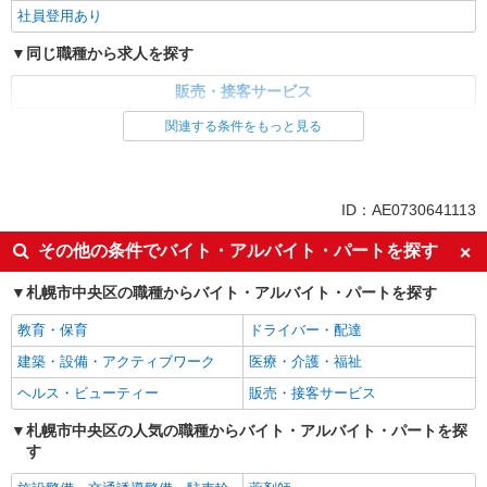
社員登用あり
同じ職種から求人を探す
販売・接客サービス
家電・携帯販売
関連する条件をもっと見る
同じ特徴から求人を探す
未経験歓迎
ミドル（40代～）活躍中
ID：AE0730641113
英語が活かせる
ボーナス・賞与あり
その他の条件でバイト・アルバイト・パートを探す
日払い
車通勤OK
札幌市中央区の職種からバイト・アルバイト・パートを探す
交通費支給
社会保険あり
社員登用あり
教育・保育
ドライバー・配達
建築・設備・アクティブワーク
医療・介護・福祉
ヘルス・ビューティー
販売・接客サービス
札幌市中央区の人気の職種からバイト・アルバイト・パートを探
す