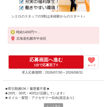
シエロのスタッフの9割は未経験からのスタート♪
時給1400円〜
※残業代支給
北海道札幌市中央区
★交通費別途支給（規定あり）
゜+゜・。○。・゜+゜・。○。・゜+゜
入社祝い金10万円支給(規定有)
応募画面へ進む
お友達を紹介頂くと,
1分で応募完了!!
キープ
インセンティブ支給(規定有)
求人応募期間：2026/07/30～2026/08/31
★月2回払い・週払い可能（規程有）★
゜・。○。・゜+゜・。○。・゜+゜
★即日勤務OK！履歴書不要★
★20代・30代・40代が活躍しています♪
★ネイル・髪型・アクセサリー自由(規定あり)
もっと見る
新しい機種やプラン。