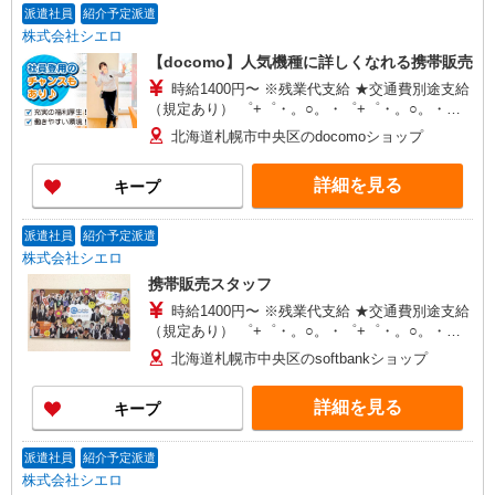
派遣社員
紹介予定派遣
株式会社シエロ
【docomo】人気機種に詳しくなれる携帯販売
時給1400円〜 ※残業代支給 ★交通費別途支給
（規定あり） ゜+゜・。○。・゜+゜・。○。・゜
+゜ 入社祝い金10万円支給(規定有) お友達を紹介
北海道札幌市中央区のdocomoショップ
頂くと, インセンティブ支給(規定有) ★月2回払
い・週払い可能（規程有）★ ゜・。○。・゜
詳細を見る
キープ
+゜・。○。・゜+゜
派遣社員
紹介予定派遣
株式会社シエロ
携帯販売スタッフ
時給1400円〜 ※残業代支給 ★交通費別途支給
（規定あり） ゜+゜・。○。・゜+゜・。○。・゜
+゜ 入社祝い金10万円支給(規定有) お友達を紹介
北海道札幌市中央区のsoftbankショップ
頂くと, インセンティブ支給(規定有) ★月2回払
い・週払い可能（規程有）★ ゜・。○。・゜
詳細を見る
キープ
+゜・。○。・゜+゜
派遣社員
紹介予定派遣
株式会社シエロ