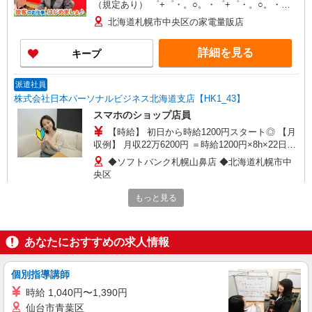
（規定あり） ゜+゜・。○。・゜+゜・。○。・゜
+゜ 入社祝い金10万円支給(規定有) お友達を紹介
北海道札幌市中央区の家電量販店
頂くと, インセンティブ支給(規定有) ★月2回払
い・週払い可能（規程有）★ ゜・。○。・゜
詳細を見る
キープ
+゜・。○。・゜+゜
派遣社員
株式会社日本パーソナルビジネス北海道支店【HK1_43】
スマホのショップ店員
【時給】 初日から時給1200円スタート◎ 【月
収例】 月収22万6200円 ＝時給1200円×8h×22日＋
残(10h) ●交通費支給(規定有) ●残業手当（時給
◆ソフトバンク札幌山鼻店 ◆北海道札幌市中
×1.25） ●各種手当支給 各種社会保険完備/年次有
央区
給休暇/昇給制度 時間外手当/制服貸与/携帯電話割
引 無料の健康診断/介護・育児休暇など充実★
もっと見る
詳細を見る
キープ
派遣社員
あなたにおすすめの求人情報
株式会社日本パーソナルビジネス北海道支店【HK1_234】
札幌市中央区｜販売スタッフ
個別指導講師
【時給】 初日から時給1300円スタート◎ 【月
時給 1,040円〜1,390円
収例】 月収24万5050円 ＝時給1300円×8h×22日＋
仙台市青葉区
残(10h) ●交通費支給(規定有) ●残業手当（時給