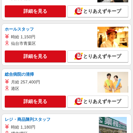
●ソフトバンク札幌駅アピア店（札幌市中央
×1.25） ●各種手当支給 各種社会保険完備/年次有
区）
給休暇/昇給制度 時間外手当/制服貸与/携帯電話割
詳細を見る
とりあえずキープ
引 無料の健康診断/介護・育児休暇など充実★
詳細を見る
キープ
ホールスタッフ
派遣社員
時給 1,150円
株式会社日本パーソナルビジネス北海道支店【HK1_100】
仙台市青葉区
ドコモショップ札幌店でのショップスタッフ
【時給】 未経験でも時給1330円スタート◎
詳細を見る
とりあえずキープ
【月収例】 月収25万705円 ＝時給1330円
×8h×22日＋残(10h) ●交通費全額支給 ●残業手当
●ドコモショップ札幌店(札幌市中央区)
（時給×1.25） ●各種手当支給 各種社会保険完
総合病院の清掃
備/年次有給休暇/昇給制度 時間外手当/制服貸与/
詳細を見る
キープ
携帯電話割引 無料の健康診断/介護・育児休暇な
月給 257,400円
ど充実★
港区
アルバイト
契約社員
派遣社員
株式会社日本パーソナルビジネス北海道支店【HK1_276】
詳細を見る
とりあえずキープ
家電量販店でのスマホ販売アドバイザー
【時給】 未経験でも時給1350円スタート◎
【月収例】 月収25万4475円 ＝時給1350円
レジ・商品陳列スタッフ
×8h×22日＋残(10h) ●交通費全額支給 ●残業手当
◆大手量販店スマホコーナー 【北海道札幌
時給 1,180円
（時給×1.25） ●各種手当支給 各種社会保険完
市中央区】