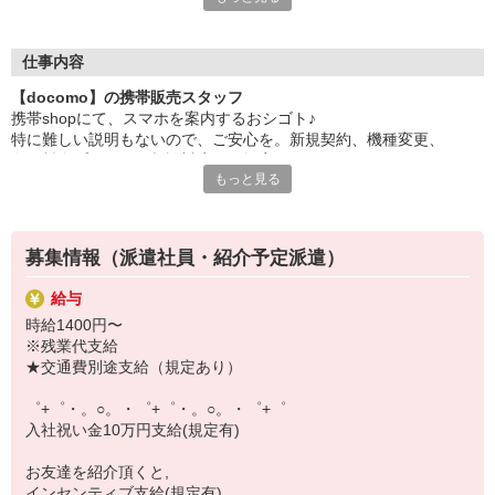
日々変わる専門知識を覚えるのはやっぱり大変。
でも心配ご無用！
仕事内容
シエロのご紹介するお店は、チームワークが良く
【docomo】の携帯販売スタッフ
お互いに教え合ったり、フォローしあったりする
携帯shopにて、スマホを案内するおシゴト♪
和気あいあいとした人間関係がある店舗ばかり！
特に難しい説明もないので、ご安心を。新規契約、機種変更、
皆で一緒にステップアップしましょう♪
各種料金プランのご相談対応・ご提案などをお願いします。
もっと見る
【選べるお仕事いろいろ】
初めての方でも安心♪
￣￣￣￣￣￣￣￣￣￣￣
あなた専属のコーディネーターが親切・丁寧にフォローするので、
▼オフィスワーク
満足度◎
事務、経理、データ入力、コールセンター、受付
募集情報（派遣社員・紹介予定派遣）
▼工場・製造・軽作業系
■携帯やインターネット販売業務
機械/食品製造・梱包・仕分け・加工・組立・検査
給与
docomo(ドコモ)/au(エーユー)・KDDI/softbank(ソフトバンク)など
▼美容系
時給1400円〜
の大手キャリアから
眉毛サロンのアイブロウ・ネイリスト・エステ
※残業代支給
ワイモバイル(Y!mobille)、楽天モバイル、UQなど格安スマホまで幅
▼営業・販売
★交通費別途支給（規定あり）
広く紹介可能♪
法人営業・アパレル販売・個別指導塾・人材紹介
人気のApple（アップル）店舗もございます！
▼人気案件も多数♪
゜+゜・。○。・゜+゜・。○。・゜+゜
短期・期間限定・オープニング・官公庁案件
入社祝い金10万円支給(規定有)
上場/優良/大手企業など
お友達を紹介頂くと,
【スマホ面接実施中】
インセンティブ支給(規定有)