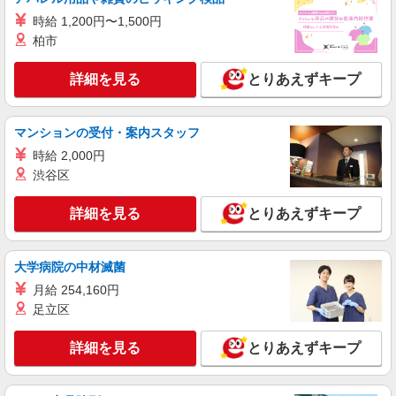
時給 1,200円〜1,500円
派遣社員
柏市
株式会社日本パーソナルビジネス北海道支店【HK1_164】
店舗でのスマホ販売アドバイザー
詳細を見る
とりあえずキープ
【時給】 初日から時給1400円スタート◎ 【月
収例】 月収26万3900円 ＝時給1400円×8h×22日＋
残(10h) ●交通費支給(規定有) ●残業手当（時給
●auショップ桑園駅前店(札幌市中央区)
マンションの受付・案内スタッフ
×1.25） ●各種手当支給 各種社会保険完備/年次有
給休暇/昇給制度 時間外手当/制服貸与/携帯電話割
時給 2,000円
詳細を見る
キープ
引 無料の健康診断/介護・育児休暇など充実★
渋谷区
派遣社員
詳細を見る
とりあえずキープ
株式会社日本パーソナルビジネス北海道支店【HK1_576】
アクロスプラザにてドコモショップのスマホ販
売スタッフ
大学病院の中材滅菌
【時給】 初日から時給1250円スタート◎ 【月
月給 254,160円
収例】 月収23万5625円 ＝時給1250円×8h×22日＋
足立区
残(10h) ●交通費支給(規定有) ●残業手当（時給
ドコモショップアクロスプラザ南22条店(北海
×1.25） ●各種手当支給 各種社会保険完備/年次有
道札幌市中央区)
給休暇/昇給制度 時間外手当/制服貸与/携帯電話割
詳細を見る
とりあえずキープ
引 無料の健康診断/介護・育児休暇など充実★
詳細を見る
キープ