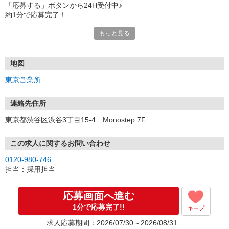
「応募する」ボタンから24H受付中♪
約1分で応募完了！
もっと見る
■電話応募の場合
電話応募も歓迎！（受付:10:00〜20:00）
土日祝も受付中♪
地図
【選考フロー】
東京営業所
①応募から3営業日を目安に、メールorお電話でご連絡します。
②面接日時を決定！「0120」から始まる電話番号からご連絡します
★スマホでWEB面接（LINEなど）・出張面接・事務所面接と選べま
連絡先住所
す
東京都渋谷区渋谷3丁目15-4 Monostep 7F
③面接実施（履歴書不要）
④勤務開始（スタート日は応相談）
※ご希望があれば、職場見学の調整もOKです！
この求人に関するお問い合わせ
0120-980-746
お気軽にご応募ください♪
担当：採用担当
応募画面へ進む
1分で応募完了!!
キープ
求人応募期間：2026/07/30～2026/08/31