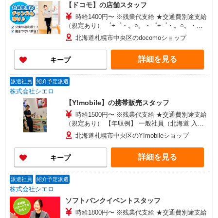
【ドコモ】の店舗スタッフ
時給1400円〜 ※残業代支給 ★交通費別途支給
（規定あり） ゜+゜・。○。・゜+゜・。○。・゜
+゜ 入社祝い金10万円支給(規定有) お友達を紹介
北海道札幌市中央区のdocomoショップ
頂くと, インセンティブ支給(規定有) ★月2回払
い・週払い可能（規程有）★ ゜・。○。・゜
詳細を見る
キープ
+゜・。○。・゜+゜
派遣社員
紹介予定派遣
株式会社シエロ
【Y!mobile】の携帯販売スタッフ
時給1500円〜 ※残業代支給 ★交通費別途支給
（規定あり） 【年収例】 一般社員（北海道 入社2
年目21歳） 330万円/月給200,000円+各種手当 店
北海道札幌市中央区のY!mobileショップ
長（関東 入社4年目26歳） 462万円/月給
252,000円+各種手当 ゜+゜・。○。・゜+゜・。
詳細を見る
キープ
○。・゜+゜ 入社祝い金10万円支給(規定有) お友達
を紹介頂くと, インセンティブ支給(規定有) ★月2
回払い・週払い可能（規程有）★ ゜・。○。・゜
派遣社員
紹介予定派遣
+゜・。○。・゜+゜
株式会社シエロ
ソフトバンクイベントスタッフ
時給1800円〜 ※残業代支給 ★交通費別途支給