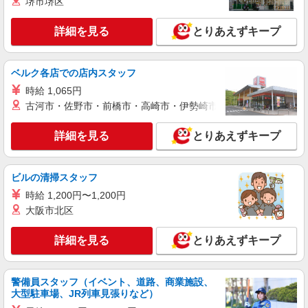
堺市堺区
備/年次有給休暇/昇給制度 時間外手当/制服貸与/
携帯電話割引 無料の健康診断/介護・育児休暇な
詳細を見る
キープ
ど充実★
詳細を見る
とりあえずキープ
契約社員
派遣社員
株式会社日本パーソナルビジネス北海道支店【HK1_181】
ベルク各店での店内スタッフ
携帯受付販売員
時給 1,065円
【時給】 初日から時給1200円スタート◎ 【月
古河市・佐野市・前橋市・高崎市・伊勢崎市・太田市・館林市・
収例】 月収22万6200円 ＝時給1200円×8h×22日＋
残(10h) ●交通費支給(規定有) ●残業手当（時給
●auショップ石山通り店 ≪札幌市中央区≫
詳細を見る
とりあえずキープ
×1.25） ●各種手当支給 各種社会保険完備/年次有
給休暇/昇給制度 時間外手当/制服貸与/携帯電話割
詳細を見る
キープ
引 無料の健康診断/介護・育児休暇など充実★
ビルの清掃スタッフ
時給 1,200円〜1,200円
派遣社員
株式会社日本パーソナルビジネス北海道支店【HK1_354】
大阪市北区
スマホ販売アドバイザー
詳細を見る
とりあえずキープ
【時給】 初日から時給1300円スタート◎ 【月
収例】 月収24万5050円 ＝時給1300円×8h×22日＋
残(10h) ●交通費支給(規定有) ●残業手当（時給
大手家電量販店 スマホコーナー(北海道札幌
×1.25） ●各種手当支給 各種社会保険完備/年次有
警備員スタッフ（イベント、道路、商業施設、
市中央区)
給休暇/昇給制度 時間外手当/制服貸与/携帯電話割
大型駐車場、JR列車見張りなど）
引 無料の健康診断/介護・育児休暇など充実★