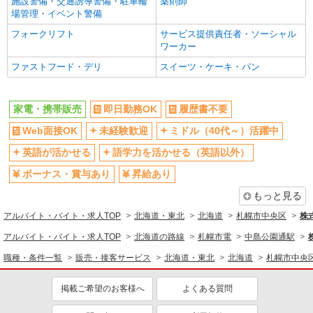
施設警備・交通誘導警備・駐車輪
薬剤師
場管理・イベント警備
フォークリフト
サービス提供責任者・ソーシャル
ワーカー
ファストフード・デリ
スイーツ・ケーキ・パン
家電・携帯販売
即日勤務OK
履歴書不要
Web面接OK
未経験歓迎
ミドル（40代～）活躍中
英語が活かせる
語学力を活かせる（英語以外）
ボーナス・賞与あり
昇給あり
もっと見る
アルバイト・バイト・求人TOP
北海道・東北
北海道
札幌市中央区
株
アルバイト・バイト・求人TOP
北海道の路線
札幌市電
中島公園通駅
職種・条件一覧
販売・接客サービス
北海道・東北
北海道
札幌市中央
掲載ご希望のお客様へ
よくある質問