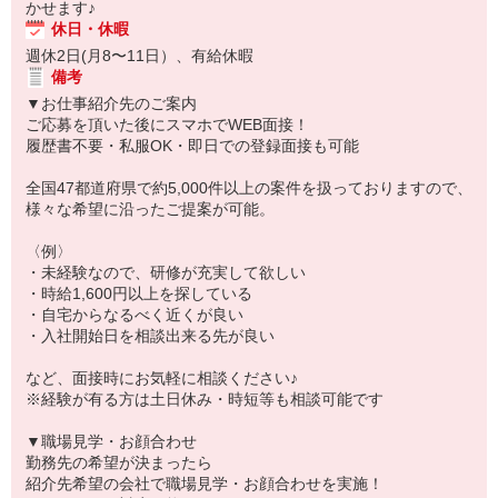
かせます♪
休日・休暇
週休2日(月8〜11日）、有給休暇
備考
▼お仕事紹介先のご案内
ご応募を頂いた後にスマホでWEB面接！
履歴書不要・私服OK・即日での登録面接も可能
全国47都道府県で約5,000件以上の案件を扱っておりますので、
様々な希望に沿ったご提案が可能。
〈例〉
・未経験なので、研修が充実して欲しい
・時給1,600円以上を探している
・自宅からなるべく近くが良い
・入社開始日を相談出来る先が良い
など、面接時にお気軽に相談ください♪
※経験が有る方は土日休み・時短等も相談可能です
▼職場見学・お顔合わせ
勤務先の希望が決まったら
紹介先希望の会社で職場見学・お顔合わせを実施！