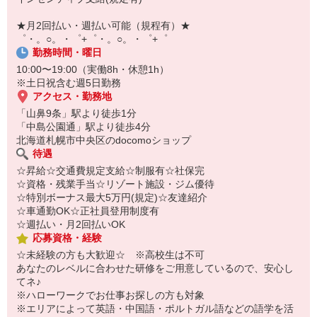
￣￣￣￣￣￣￣￣￣
自宅に居ながらスマホでカンタン面接OK！
★月2回払い・週払い可能（規程有）★
オンライン面談なのでスピード対応。
゜・。○。・゜+゜・。○。・゜+゜
勤務時間・曜日
10:00〜19:00（実働8h・休憩1h）
※土日祝含む週5日勤務
アクセス・勤務地
「山鼻9条」駅より徒歩1分
「中島公園通」駅より徒歩4分
北海道札幌市中央区のdocomoショップ
待遇
☆昇給☆交通費規定支給☆制服有☆社保完
☆資格・残業手当☆リゾート施設・ジム優待
☆特別ボーナス最大5万円(規定)☆友達紹介
☆車通勤OK☆正社員登用制度有
☆週払い・月2回払いOK
応募資格・経験
☆未経験の方も大歓迎☆ ※高校生は不可
あなたのレベルに合わせた研修をご用意しているので、安心し
てネ♪
※ハローワークでお仕事お探しの方も対象
※エリアによって英語・中国語・ポルトガル語などの語学を活