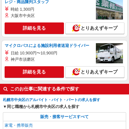
レジ・商品陳列スタッフ
派遣社員
時給 1,300円
株式会社日本パーソナルビジネス北海道支店【HK1_444】
大阪市中央区
大手家電量販店でのスマホ販売アドバイザー
【時給】 初日から時給1400円スタート◎ 【月
詳細を見る
とりあえずキープ
収例】 月収26万3900円 ＝時給1400円×8h×22日＋
残(10h) ●交通費支給(規定有) ●残業手当（時給
●大手家電量販店 スマホコーナー 【札幌市中
×1.25） ●各種手当支給 各種社会保険完備/年次有
央区】
マイクロバスによる施設利用者送迎ドライバー
給休暇/昇給制度 時間外手当/制服貸与/携帯電話割
引 無料の健康診断/介護・育児休暇など充実★
日給 10,900円〜10,900円
詳細を見る
キープ
神戸市須磨区
派遣社員
詳細を見る
とりあえずキープ
株式会社日本パーソナルビジネス北海道支店【HK1_397】
量販店のスマホ相談員
【時給】 未経験でも時給1800円スタート◎
このお仕事に関連する条件で探す
【月収例】 月収33万9300円 ＝時給1800円
×8h×22日＋残(10h) ●交通費全額支給 ●残業手当
札幌市中央区のアルバイト・バイト・パートの求人を探す
大手家電量販店 auコーナー(北海道札幌市中央
（時給×1.25） ●各種手当支給 各種社会保険完
区)
同じ職種から札幌市中央区の求人を探す
備/年次有給休暇/昇給制度 時間外手当/制服貸与/
携帯電話割引 無料の健康診断/介護・育児休暇な
販売・接客サービスすべて
詳細を見る
キープ
ど充実★
家電・携帯販売