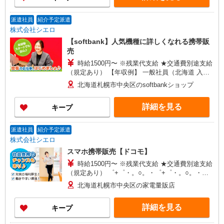
職 経験1年／月給22万1000円＋資格手当毎月2万円
＋賞与2回 年収453万円／25歳 店長職 経験3年／
派遣社員
紹介予定派遣
月給28万円＋資格手当毎月4万円＋賞与2回
株式会社シエロ
【softbank】人気機種に詳しくなれる携帯販
売
時給1500円〜 ※残業代支給 ★交通費別途支給
（規定あり） 【年収例】 一般社員（北海道 入社2
年目21歳） 330万円/月給200,000円+各種手当 店
北海道札幌市中央区のsoftbankショップ
長（関東 入社4年目26歳） 462万円/月給
252,000円+各種手当 ゜+゜・。○。・゜+゜・。
詳細を見る
キープ
○。・゜+゜ 入社祝い金10万円支給(規定有) お友達
を紹介頂くと, インセンティブ支給(規定有) ★月2
回払い・週払い可能（規程有）★ ゜・。○。・゜
派遣社員
紹介予定派遣
+゜・。○。・゜+゜
株式会社シエロ
スマホ携帯販売【ドコモ】
時給1500円〜 ※残業代支給 ★交通費別途支給
（規定あり） ゜+゜・。○。・゜+゜・。○。・゜
+゜ 入社祝い金10万円支給(規定有) お友達を紹介
北海道札幌市中央区の家電量販店
頂くと, インセンティブ支給(規定有) ★月2回払
い・週払い可能（規程有）★ ゜・。○。・゜
詳細を見る
キープ
+゜・。○。・゜+゜