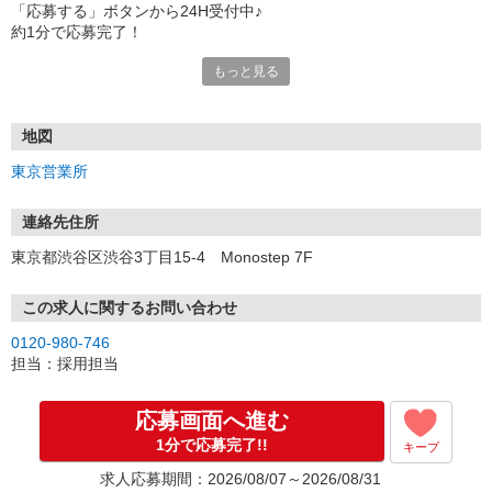
「応募する」ボタンから24H受付中♪
約1分で応募完了！
もっと見る
■電話応募の場合
電話応募も歓迎！（受付:10:00〜20:00）
土日祝も受付中♪
地図
【選考フロー】
東京営業所
①応募から3営業日を目安に、メールorお電話でご連絡します。
②面接日時を決定！「0120」から始まる電話番号からご連絡します
★スマホでWEB面接（LINEなど）・出張面接・事務所面接と選べま
連絡先住所
す
東京都渋谷区渋谷3丁目15-4 Monostep 7F
③面接実施（履歴書不要）
④勤務開始（スタート日は応相談）
※ご希望があれば、職場見学の調整もOKです！
この求人に関するお問い合わせ
0120-980-746
お気軽にご応募ください♪
担当：採用担当
応募画面へ進む
1分で応募完了!!
キープ
求人応募期間：2026/08/07～2026/08/31