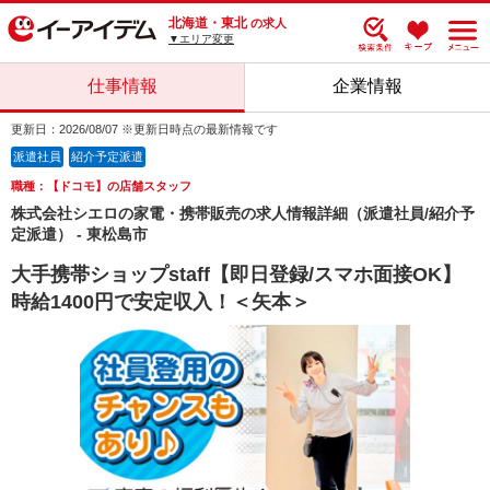
北海道・東北
の求人
▼エリア変更
仕事情報
企業情報
更新日：2026/08/07 ※更新日時点の最新情報です
派遣社員
紹介予定派遣
職種：【ドコモ】の店舗スタッフ
株式会社シエロの家電・携帯販売の求人情報詳細（派遣社員/紹介予
定派遣） - 東松島市
大手携帯ショップstaff【即日登録/スマホ面接OK】
時給1400円で安定収入！＜矢本＞