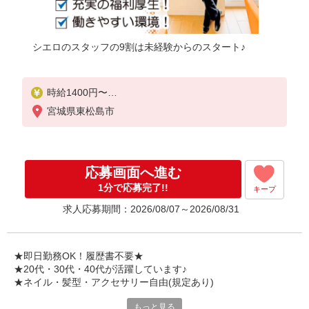
シエロのスタッフの9割は未経験からのスタート♪
時給1400円〜
※残業代支給
宮城県東松島市
★交通費別途支給（規定あり）
゜+゜・。○。・゜+゜・。○。・゜+゜
入社祝い金10万円支給(規定有)
応募画面へ進む
お友達を紹介頂くと,
1分で応募完了!!
キープ
インセンティブ支給(規定有)
求人応募期間：2026/08/07～2026/08/31
★月2回払い・週払い可能（規程有）★
゜・。○。・゜+゜・。○。・゜+゜
★即日勤務OK！履歴書不要★
★20代・30代・40代が活躍しています♪
★ネイル・髪型・アクセサリー自由(規定あり)
もっと見る
各キャリアの新機種が特別価格で購入OK！！