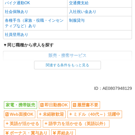
バイク通勤OK
交通費支給
社会保険あり
入社祝い金あり
各種手当（家族・役職・インセン
制服貸与
ティブなど）あり
社員登用あり
同じ職種から求人を探す
販売・接客サービス
家電・携帯販売
関連する条件をもっと見る
同じ特徴から求人を探す
未経験歓迎
ミドル（40代～）活躍中
ID：AE0807948129
英語が活かせる
ボーナス・賞与あり
日払い
車通勤OK
家電・携帯販売
即日勤務OK
履歴書不要
交通費支給
社会保険あり
Web面接OK
未経験歓迎
ミドル（40代～）活躍中
社員登用あり
英語が活かせる
語学力を活かせる（英語以外）
ボーナス・賞与あり
昇給あり