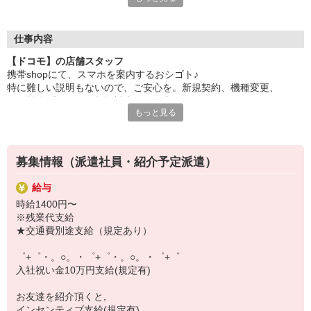
自分だけじゃなくって、
家族や友人にも適用されます！
仕事内容
さらに！各種リゾート施設やスポーツジムなどが
【ドコモ】の店舗スタッフ
特別割引価格でご利用可能☆
携帯shopにて、スマホを案内するおシゴト♪
お得に過ごしたいあなたの味方です♪
特に難しい説明もないので、ご安心を。新規契約、機種変更、
各種料金プランのご相談対応・ご提案などをお願いします。
【選べるお仕事いろいろ】
もっと見る
￣￣￣￣￣￣￣￣￣￣￣
初めての方でも安心♪
▼オフィスワーク
あなた専属のコーディネーターが親切・丁寧にフォローするので、
事務、経理、データ入力、コールセンター、受付
満足度◎
▼工場・製造・軽作業系
募集情報（派遣社員・紹介予定派遣）
機械/食品製造・梱包・仕分け・加工・組立・検査
■携帯やインターネット販売業務
▼美容系
給与
docomo(ドコモ)/au(エーユー)・KDDI/softbank(ソフトバンク)など
眉毛サロンのアイブロウ・ネイリスト・エステ
時給1400円〜
の大手キャリアから
▼営業・販売
※残業代支給
ワイモバイル(Y!mobille)、楽天モバイル、UQなど格安スマホまで幅
法人営業・アパレル販売・個別指導塾・人材紹介
★交通費別途支給（規定あり）
広く紹介可能♪
▼人気案件も多数♪
人気のApple（アップル）店舗もございます！
短期・期間限定・オープニング・官公庁案件
゜+゜・。○。・゜+゜・。○。・゜+゜
上場/優良/大手企業など
入社祝い金10万円支給(規定有)
【スマホ面接実施中】
お友達を紹介頂くと,
￣￣￣￣￣￣￣￣￣
インセンティブ支給(規定有)