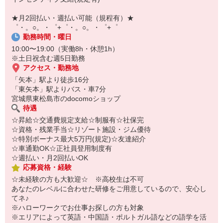
自宅に居ながらスマホでカンタン面接OK！
オンライン面談なのでスピード対応。
★月2回払い・週払い可能（規程有）★
即日登録もOK♪
゜・。○。・゜+゜・。○。・゜+゜
勤務時間・曜日
気になった方はお気軽にご相談ください！
10:00〜19:00（実働8h・休憩1h）
※土日祝含む週5日勤務
アクセス・勤務地
「矢本」駅より徒歩16分
「東矢本」駅よりバス・車7分
宮城県東松島市のdocomoショップ
待遇
☆昇給☆交通費規定支給☆制服有☆社保完
☆資格・残業手当☆リゾート施設・ジム優待
☆特別ボーナス最大5万円(規定)☆友達紹介
☆車通勤OK☆正社員登用制度有
☆週払い・月2回払いOK
応募資格・経験
☆未経験の方も大歓迎☆ ※高校生は不可
あなたのレベルに合わせた研修をご用意しているので、安心し
てネ♪
※ハローワークでお仕事お探しの方も対象
※エリアによって英語・中国語・ポルトガル語などの語学を活