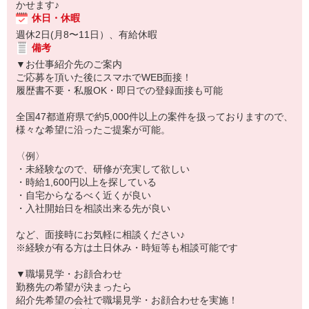
かせます♪
休日・休暇
週休2日(月8〜11日）、有給休暇
備考
▼お仕事紹介先のご案内
ご応募を頂いた後にスマホでWEB面接！
履歴書不要・私服OK・即日での登録面接も可能
全国47都道府県で約5,000件以上の案件を扱っておりますので、
様々な希望に沿ったご提案が可能。
〈例〉
・未経験なので、研修が充実して欲しい
・時給1,600円以上を探している
・自宅からなるべく近くが良い
・入社開始日を相談出来る先が良い
など、面接時にお気軽に相談ください♪
※経験が有る方は土日休み・時短等も相談可能です
▼職場見学・お顔合わせ
勤務先の希望が決まったら
紹介先希望の会社で職場見学・お顔合わせを実施！