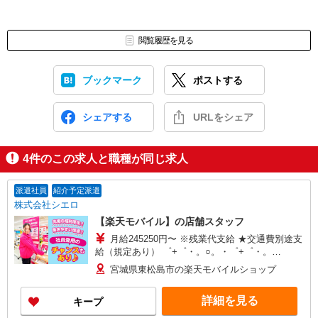
閲覧履歴を見る
ブックマーク
ポストする
シェアする
URLをシェア
4
件のこの求人と職種が同じ求人
派遣社員
紹介予定派遣
株式会社シエロ
【楽天モバイル】の店舗スタッフ
月給245250円〜 ※残業代支給 ★交通費別途支
給（規定あり） ゜+゜・。○。・゜+゜・。
○。・゜+゜ 入社祝い金10万円支給(規定有) お友達
宮城県東松島市の楽天モバイルショップ
を紹介頂くと, インセンティブ支給(規定有) ゜・。
○。・゜+゜・。○。・゜+゜
詳細を見る
キープ