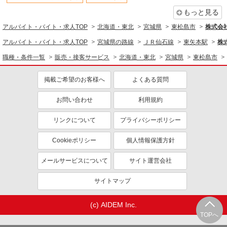
もっと見る
アルバイト・バイト・求人TOP
北海道・東北
宮城県
東松島市
株式会
アルバイト・バイト・求人TOP
宮城県の路線
ＪＲ仙石線
東矢本駅
株
職種・条件一覧
販売・接客サービス
北海道・東北
宮城県
東松島市
掲載ご希望のお客様へ
よくある質問
お問い合わせ
利用規約
リンクについて
プライバシーポリシー
Cookieポリシー
個人情報保護方針
メールサービスについて
サイト運営会社
サイトマップ
(c) AIDEM Inc.
TOPへ