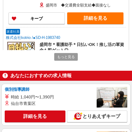
盛岡市 ◆交通費全額支給◆面接なし
詳細を見る
キープ
派遣社員
株式会社kotrio /●SD-H-1983740
盛岡市＊看護助手＊日払いOK！推し活の軍資
金も即ゲット◎
もっと見る
時給1350円〜2062円 ＜日払い有/週払い有/交
通費全支給(ガソリン代含む)＞
盛岡市 ◆交通費全額支給◆面接なし
あなたにおすすめの求人情報
詳細を見る
キープ
個別指導講師
派遣社員
時給 1,040円〜1,390円
株式会社kotrio /●SD-H-2066400
仙台市青葉区
＜盛岡市＞元気も、プライベートも諦めない＊
週3〜OK/看護助手
詳細を見る
とりあえずキープ
時給1350円〜2062円 ＜日払い有/週払い有/交
通費全支給(ガソリン代含む)＞