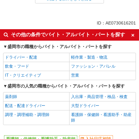
同じ特徴から求人を探す
未経験歓迎
ミドル（40代～）活躍中
ID：AE0730616201
ボーナス・賞与あり
車通勤OK
その他の条件でバイト・アルバイト・パートを探す
交通費支給
社会保険あり
盛岡市の職種からバイト・アルバイト・パートを探す
産休・育休取得実績あり
ドライバー・配達
軽作業・製造・物流
飲食・フード
ファッション・アパレル
IT・クリエイティブ
営業
盛岡市の人気の職種からバイト・アルバイト・パートを探す
薬剤師
入出庫・商品管理・検品・検査
配送・配達ドライバー
大型ドライバー
調理・調理補助・調理師
看護師・保健師・看護助手・助産
師