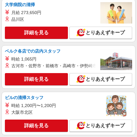
盛岡市 ◆交通費全額支給◆面接なし
大学病院の清掃
月給 273,650円
詳細を見る
キープ
品川区
派遣社員
詳細を見る
とりあえずキープ
株式会社kotrio /●SD-H-1975125
盛岡市｜看護師さんのサポートスタッフ募集♪
医療行為なし
ベルク各店での店内スタッフ
時給1350円〜2062円 ＜日払い有/週払い有/交
時給 1,065円
通費全支給(ガソリン代含む)＞
古河市・佐野市・前橋市・高崎市・伊勢崎市・太田市・館林市・
盛岡市 ◆交通費全額支給◆面接なし
詳細を見る
とりあえずキープ
詳細を見る
キープ
業務委託
ビルの清掃スタッフ
SOMPOヘルスサポート株式会社 全支援対応コース
時給 1,200円〜1,200円
保健師・管理栄養士 特定保健指導
大阪市北区
報酬：出来高制 報酬額（消費税抜き）： ・事
業所一括面談(対面) 1日：10,000円〜14,716円 ・
詳細を見る
とりあえずキープ
個別訪問(対面) 1件：4,286円〜5,239円 ・遠隔面
【活動エリア】岩手県盛岡市及びその周辺
談 1件：1,500〜1,691円 ・電話支援 1件：