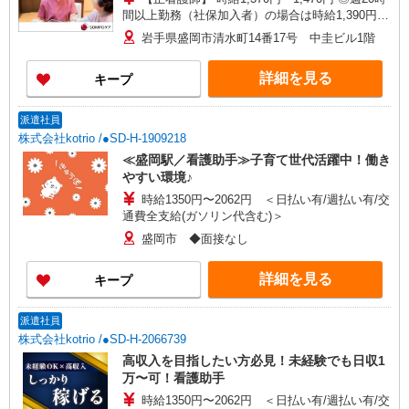
間以上勤務（社保加入者）の場合は時給1,390円〜
1,490円 【准看護師】 時給1,070円〜1,170円 ◎週
岩手県盛岡市清水町14番17号 中圭ビル1階
20時間以上勤務（社保加入者）の場合は時給1,090
円〜1,190円 ※各種手当込 ※時給は経験により異
詳細を見る
キープ
なる
派遣社員
株式会社kotrio /●SD-H-1909218
≪盛岡駅／看護助手≫子育て世代活躍中！働き
やすい環境♪
時給1350円〜2062円 ＜日払い有/週払い有/交
通費全支給(ガソリン代含む)＞
盛岡市 ◆面接なし
詳細を見る
キープ
派遣社員
株式会社kotrio /●SD-H-2066739
高収入を目指したい方必見！未経験でも日収1
万〜可！看護助手
時給1350円〜2062円 ＜日払い有/週払い有/交