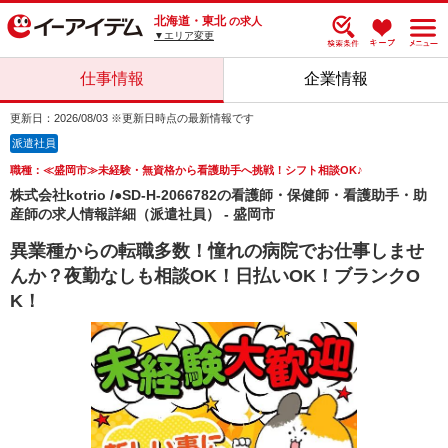
北海道・東北
の求人
▼エリア変更
仕事情報
企業情報
更新日：2026/08/03 ※更新日時点の最新情報です
派遣社員
職種：≪盛岡市≫未経験・無資格から看護助手へ挑戦！シフト相談OK♪
株式会社kotrio /●SD-H-2066782の看護師・保健師・看護助手・助
産師の求人情報詳細（派遣社員） - 盛岡市
異業種からの転職多数！憧れの病院でお仕事しませ
んか？夜勤なしも相談OK！日払いOK！ブランクO
K！