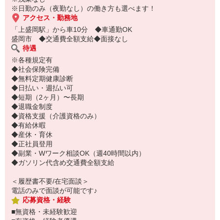
ご応募お待ちしております♪
※日勤のみ（夜勤なし）の働き方も選べます！
アクセス・勤務地
「上盛岡駅」から車10分 ◆車通勤OK
盛岡市 ◆交通費全額支給◆面接なし
待遇
※各種規定有
◆社会保険完備
◆無料定期健康診断
◆日払い・週払い可
◆短期（2ヶ月）〜長期
◆退職金制度
◆資格支援（介護資格のみ）
◆有給休暇
◆産休・育休
◆正社員登用
◆副業・Wワーク相談OK（週40時間以内）
◆ガソリン代含め交通費全額支給
＜履歴書不要/在宅面談＞
電話のみで面談が可能です♪
応募資格・経験
■無資格・未経験歓迎