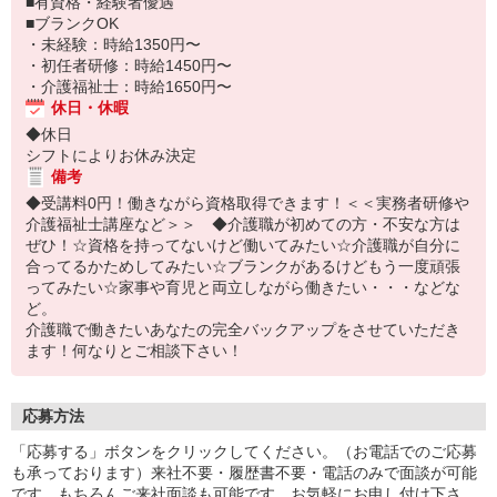
■有資格・経験者優遇
■ブランクOK
・未経験：時給1350円〜
・初任者研修：時給1450円〜
・介護福祉士：時給1650円〜
休日・休暇
◆休日
シフトによりお休み決定
備考
◆受講料0円！働きながら資格取得できます！＜＜実務者研修や
介護福祉士講座など＞＞ ◆介護職が初めての方・不安な方は
ぜひ！☆資格を持ってないけど働いてみたい☆介護職が自分に
合ってるかためしてみたい☆ブランクがあるけどもう一度頑張
ってみたい☆家事や育児と両立しながら働きたい・・・などな
ど。
介護職で働きたいあなたの完全バックアップをさせていただき
ます！何なりとご相談下さい！
応募方法
「応募する」ボタンをクリックしてください。（お電話でのご応募
も承っております）来社不要・履歴書不要・電話のみで面談が可能
です。もちろんご来社面談も可能です。お気軽にお申し付け下さ