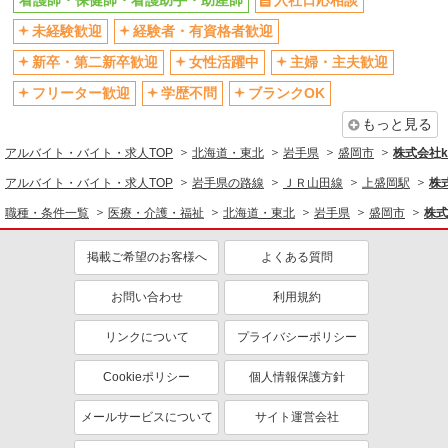
看護師・保健師・看護助手・助産師
入社日応相談
未経験歓迎
経験者・有資格者歓迎
新卒・第二新卒歓迎
女性活躍中
主婦・主夫歓迎
フリーター歓迎
学歴不問
ブランクOK
もっと見る
アルバイト・バイト・求人TOP
北海道・東北
岩手県
盛岡市
株式会社ko
アルバイト・バイト・求人TOP
岩手県の路線
ＪＲ山田線
上盛岡駅
株式
職種・条件一覧
医療・介護・福祉
北海道・東北
岩手県
盛岡市
株式
掲載ご希望のお客様へ
よくある質問
お問い合わせ
利用規約
リンクについて
プライバシーポリシー
Cookieポリシー
個人情報保護方針
メールサービスについて
サイト運営会社