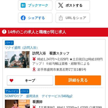
ブックマーク
ポストする
シェアする
URLをシェア
14
件のこの求人と職種が同じ求人
パート
ツクイ盛岡（訪問入浴）
訪問入浴 看護スタッフ
時給1,247円〜2,029円 ★土日祝日は時給100円
アップ！ ※給与幅は資格・経験等による
岩手県盛岡市東黒石野2丁目1番5号
詳細を見る
キープ
アルバイト
パート
SOMPOケア 盛岡清水 デイサービス/3468jg2
看護師
【正看護師】 時給1,370円〜1,470円 ◎週20時