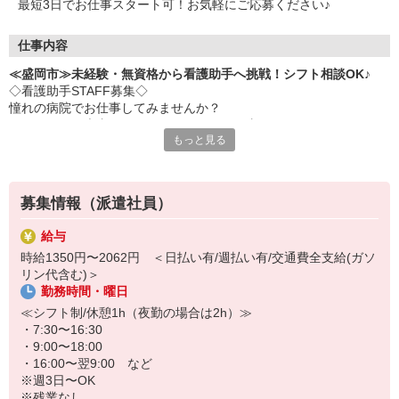
最短3日でお仕事スタート可！お気軽にご応募ください♪
仕事内容
≪盛岡市≫未経験・無資格から看護助手へ挑戦！シフト相談OK♪
◇看護助手STAFF募集◇
憧れの病院でお仕事してみませんか？
ナースさんや患者さんをサポートするお仕事です♪
もっと見る
＜おもな仕事内容＞
・シーツ交換
・病室の清掃
募集情報（派遣社員）
・医療器具の消毒
・患者さんの生活介助
給与
など
時給1350円〜2062円 ＜日払い有/週払い有/交通費全支給(ガソ
リン代含む)＞
◇完全未経験でも安心◇
勤務時間・曜日
・充実した研修制度あり♪優しい先輩が丁寧に教えてくれます。
・サポート業務が中心なので、難しいことは特にありません！無資
≪シフト制/休憩1h（夜勤の場合は2h）≫
格・未経験でもすぐに活躍できます♪
・7:30〜16:30
・9:00〜18:00
シフトの融通も利くのでプライベートを重視したい人にもおススメ
・16:00〜翌9:00 など
です！
※週3日〜OK
※残業なし