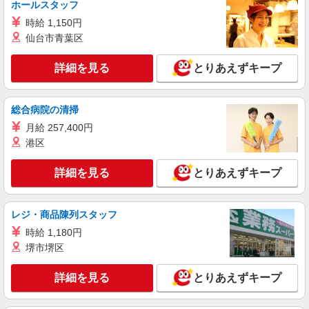
ホールスタッフ
盛岡市 ◆交通費全額支給◆面接なし
時給 1,150円
詳細を見る
仙台市青葉区
キープ
詳細を見る
とりあえずキープ
派遣社員
株式会社kotrio /●SD-H-1811679
≪盛岡市≫16時帰宅もOK♪病院で補助だけの
総合病院の清掃
まったり作業
月給 257,400円
時給1450円〜2062円 ＜日払い有/週払い有/交
通費全支給(ガソリン代含む)＞
港区
盛岡市 ◆面接なし
詳細を見る
とりあえずキープ
詳細を見る
キープ
レジ・商品陳列スタッフ
派遣社員
時給 1,180円
株式会社kotrio /●SD-H-1895944
堺市堺区
盛岡市のサ高住＊シフト融通が利くため子育て
世代から大人気♪
詳細を見る
とりあえずキープ
時給2000円〜2500円 ＜日払い有/週払い有/交
通費全支給(ガソリン代含む)＞