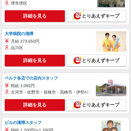
派遣社員
堺市堺区
株式会社kotrio /●SD-H-1983760
＜福島市＞障がい者支援員募集！≪面接なし
詳細を見る
とりあえずキープ
≫≪週3日OK≫
時給1350円〜2062円 ＜日払い有/週払い有/交
大学病院の清掃
通費全支給(ガソリン代含む)＞
福島市 最寄り駅：福島
月給 273,650円
品川区
詳細を見る
キープ
詳細を見る
とりあえずキープ
ベルク各店での店内スタッフ
時給 1,065円
古河市・佐野市・前橋市・高崎市・伊勢崎市・太田市・館林市・
詳細を見る
とりあえずキープ
ビルの清掃スタッフ
時給 1,200円〜1,200円