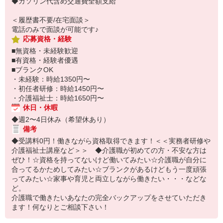
◆ガソリン代含め交通費全額支給
＜履歴書不要/在宅面談＞
電話のみで面談が可能です♪
応募資格・経験
■無資格・未経験歓迎
■有資格・経験者優遇
■ブランクOK
・未経験：時給1350円〜
・初任者研修：時給1450円〜
・介護福祉士：時給1650円〜
休日・休暇
◆週2〜4日休み（希望休あり）
備考
◆受講料0円！働きながら資格取得できます！＜＜実務者研修や
介護福祉士講座など＞＞ ◆介護職が初めての方・不安な方は
ぜひ！☆資格を持ってないけど働いてみたい☆介護職が自分に
合ってるかためしてみたい☆ブランクがあるけどもう一度頑張
ってみたい☆家事や育児と両立しながら働きたい・・・などな
ど。
介護職で働きたいあなたの完全バックアップをさせていただき
ます！何なりとご相談下さい！