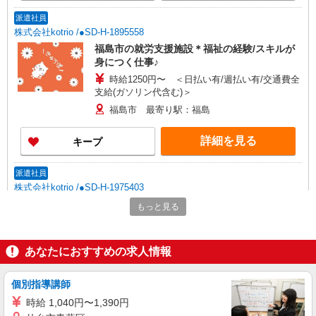
派遣社員
株式会社kotrio /●SD-H-1895558
福島市の就労支援施設＊福祉の経験/スキルが
身につく仕事♪
時給1250円〜 ＜日払い有/週払い有/交通費全
支給(ガソリン代含む)＞
福島市 最寄り駅：福島
詳細を見る
キープ
派遣社員
株式会社kotrio /●SD-H-1975403
福島市＊20代〜50代の子育て世代活躍中！障
もっと見る
がい者支援員◎
時給1350円〜2062円 ＜日払い有/週払い有/交
通費全支給(ガソリン代含む)＞
あなたにおすすめの求人情報
福島市内 最寄り駅：福島
個別指導講師
詳細を見る
キープ
時給 1,040円〜1,390円