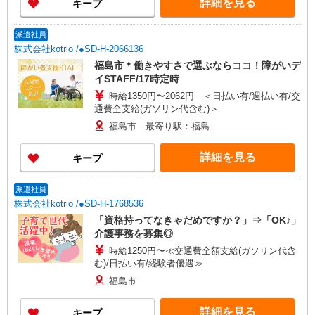
詳細を見る
キープ
派遣社員
株式会社kotrio /●SD-H-2066136
福島市＊働きやすさで選ぶならココ！障がいデ
イSTAFF/17時定時
時給1350円〜2062円 ＜日払い有/週払い有/交
通費全支給(ガソリン代含む)＞
福島市 最寄り駅：福島
詳細を見る
キープ
派遣社員
株式会社kotrio /●SD-H-1768536
「資格持ってなきゃだめですか？」⇒「OK♪」
介護事務を募集◎
時給1250円〜≪交通費全額支給(ガソリン代含
む)/日払い有/経験者優遇≫
福島市
詳細を見る
キープ