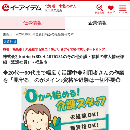
北海道・東北
の求人
▼エリア変更
仕事情報
企業情報
更新日：2026/08/03 ※更新日時点の最新情報です
派遣社員
職種：福島市｜未経験でも簡単！障がい者デイで軽作業サポート＆ケア
株式会社kotrio /●SD-H-1975181のその他介護・福祉の求人情報詳
細（派遣社員） - 福島市
◆20代〜60代まで幅広く活躍中◆利用者さんの作業
を「見守る」のがメイン♪資格や経験は一切不要◎