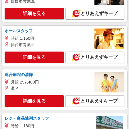
仙台市青葉区
派遣社員
株式会社kotrio /●SD-H-2066300
詳細を見る
とりあえずキープ
できないことだけ、そっとお手伝い＊障がい者
デイサービスSTAFF
時給1350円〜2062円 ＜日払い有/週払い有/交
ホールスタッフ
通費全支給(ガソリン代含む)＞
時給 1,150円
福島市 最寄り駅：福島
仙台市青葉区
詳細を見る
キープ
詳細を見る
とりあえずキープ
派遣社員
株式会社kotrio /●SD-H-1975218
総合病院の清掃
福島市｜障がい者施設で軽作業の見守りなど＊
月給 257,400円
未経験歓迎！
港区
時給1350円〜2062円 ＜日払い有/週払い有/交
通費全支給(ガソリン代含む)＞
詳細を見る
とりあえずキープ
福島市内 最寄り駅：福島
レジ・商品陳列スタッフ
詳細を見る
キープ
時給 1,180円