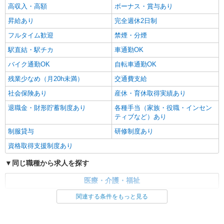
高収入・高額
ボーナス・賞与あり
昇給あり
完全週休2日制
フルタイム歓迎
禁煙・分煙
駅直結・駅チカ
車通勤OK
バイク通勤OK
自転車通勤OK
残業少なめ（月20h未満）
交通費支給
社会保険あり
産休・育休取得実績あり
退職金・財形貯蓄制度あり
各種手当（家族・役職・インセン
ティブなど）あり
制服貸与
研修制度あり
資格取得支援制度あり
同じ職種から求人を探す
医療・介護・福祉
関連する条件をもっと見る
同じ特徴から求人を探す
未経験歓迎
ミドル（40代～）活躍中