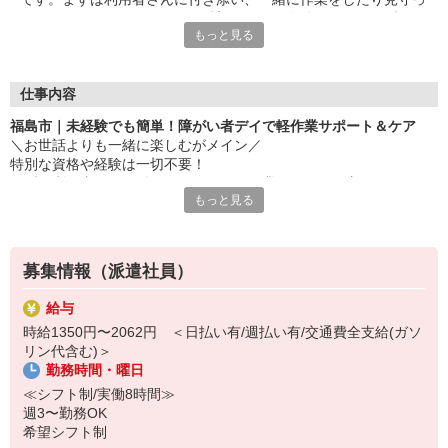
たりすることからスタート！希望シフトや条件面など、まずはお
もっと見る
気軽にご相談ください◎
仕事内容
福島市｜未経験でも簡単！障がい者デイで軽作業サポート＆ケア
＼お世話よりも一緒に楽しむがメイン／
特別な資格や経験は一切不要！
まずは利用者さんに付き添い、一緒に作業したり、見守ったりする
もっと見る
ことからスタート！
▼お仕事内容
・軽作業の見守り、サポート
募集情報（派遣社員）
・施設内の清掃
・必要に応じた生活介助
給与
・利用者の送迎（できる方のみでOK） など
時給1350円〜2062円 ＜日払い有/週払い有/交通費全支給(ガソ
リン代含む)＞
▼初めての方でも安心して働ける環境
勤務時間・曜日
・専門知識は不要！まずは見守りからスタート◎
・充実した研修制度あり！未経験でもご安心ください♪
≪シフト制/実働8時間≫
・先輩にいつでも聞けるアットホームな環境！
週3〜勤務OK
希望シフト制