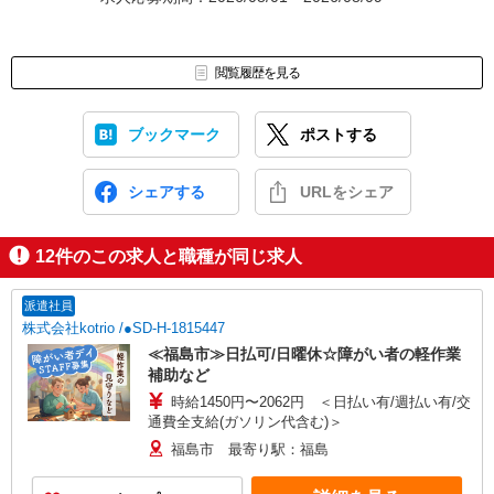
閲覧履歴を見る
ブックマーク
ポストする
シェアする
URLをシェア
12
件のこの求人と職種が同じ求人
派遣社員
株式会社kotrio /●SD-H-1815447
≪福島市≫日払可/日曜休☆障がい者の軽作業
補助など
時給1450円〜2062円 ＜日払い有/週払い有/交
通費全支給(ガソリン代含む)＞
福島市 最寄り駅：福島