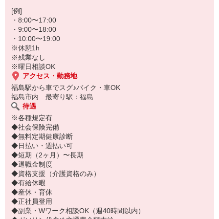
履歴書不要で、面接なし！
面倒な準備なしで、まずはお気軽にご応募ください♪
[例]
・8:00〜17:00
・9:00〜18:00
・10:00〜19:00
※休憩1h
※残業なし
※曜日相談OK
アクセス・勤務地
福島駅から車でスグ♪バイク・車OK
福島市内 最寄り駅：福島
待遇
※各種規定有
◆社会保険完備
◆無料定期健康診断
◆日払い・週払い可
◆短期（2ヶ月）〜長期
◆退職金制度
◆資格支援（介護資格のみ）
◆有給休暇
◆産休・育休
◆正社員登用
◆副業・Wワーク相談OK（週40時間以内）