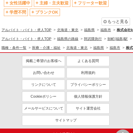
女性活躍中
主婦・主夫歓迎
フリーター歓迎
学歴不問
ブランクOK
もっと見る
アルバイト・バイト・求人TOP
北海道・東北
福島県
福島市
株式会社ko
アルバイト・バイト・求人TOP
福島県の路線
阿武隈急行
卸町(福島)駅
職種・条件一覧
医療・介護・福祉
北海道・東北
福島県
福島市
株式
掲載ご希望のお客様へ
よくある質問
お問い合わせ
利用規約
リンクについて
プライバシーポリシー
Cookieポリシー
個人情報保護方針
メールサービスについて
サイト運営会社
サイトマップ