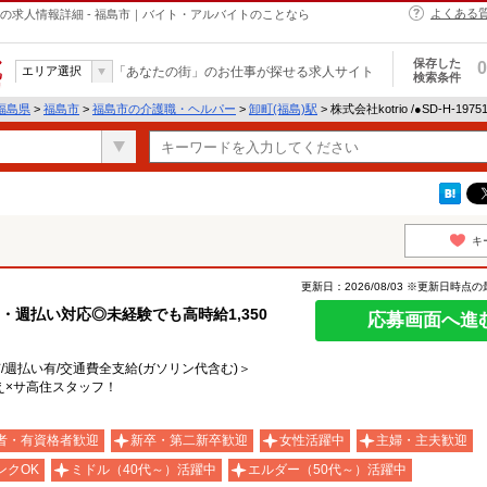
よくある
・ヘルパーの求人情報詳細 - 福島市｜バイト・アルバイトのことなら
保存した
0
エリア選択
「あなたの街」のお仕事が探せる求人サイト
検索条件
福島県
>
福島市
>
福島市の介護職・ヘルパー
>
卸町(福島)駅
> 株式会社kotrio /●SD-H-1
キ
更新日：2026/08/03 ※更新日時点
・週払い対応◎未経験でも高時給1,350
応募画面へ進
有/週払い有/交通費全支給(ガソリン代含む)＞
え×サ高住スタッフ！
者・有資格者歓迎
新卒・第二新卒歓迎
女性活躍中
主婦・主夫歓迎
ンクOK
ミドル（40代～）活躍中
エルダー（50代～）活躍中