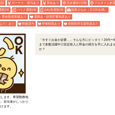
高額
ボーナス・賞与あり
昇給あり
完全週休2日制
フルタイム歓
通勤OK
バイク通勤OK
自転車通勤OK
残業少なめ（月20h未満）
・育休取得実績あり
退職金・財形貯蓄制度あり
など）あり
制服貸与
研修制度あり
資格取得支援制度あり
「今すぐお金が必要…」そんな方にピッタリ！20代〜6
まで多数活躍中◎安定収入と即金の両方を手に入れま
か？
内します。希望勤務地
い。担当者がしっかり
頂けます。