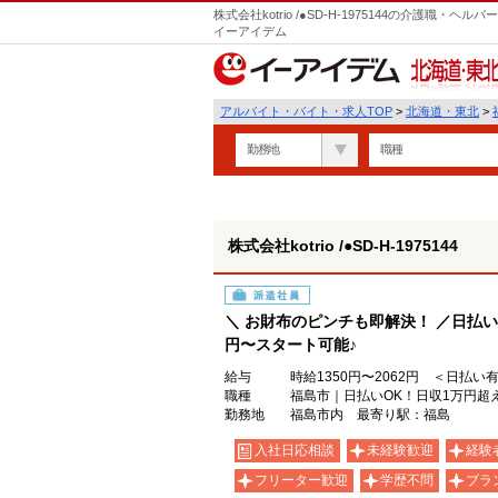
株式会社kotrio /●SD-H-1975144の介護職
イーアイデム
北海道・東北
アルバイト・バイト・求人TOP
>
北海道・東北
>
勤務地
職種
株式会社kotrio /●SD-H-1975144
派遣社員
＼ お財布のピンチも即解決！ ／日払い
円〜スタート可能♪
給与
時給1350円〜2062円 ＜日払い
職種
福島市｜日払いOK！日収1万円超
勤務地
福島市内 最寄り駅：福島
入社日応相談
未経験歓迎
経験
フリーター歓迎
学歴不問
ブラ