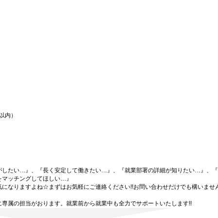
間以内）
がしたい…』、『長く安定して働きたい…』、『就業部署の詳細が知りたい…』、『
をマッチングしてほしい…』
になりますよね☆まずはお気軽にご連絡ください!!お問い合わせだけでも構いません
専属の担当がおります。就業前から就業中も全力でサポートいたします!!