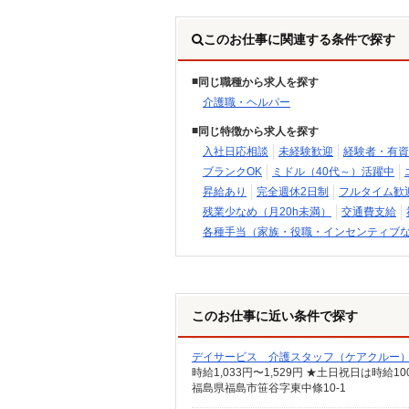
このお仕事に関連する条件で探す
同じ職種から求人を探す
介護職・ヘルパー
同じ特徴から求人を探す
入社日応相談
未経験歓迎
経験者・有資
ブランクOK
ミドル（40代～）活躍中
昇給あり
完全週休2日制
フルタイム歓
残業少なめ（月20h未満）
交通費支給
各種手当（家族・役職・インセンティブ
このお仕事に近い条件で探す
デイサービス 介護スタッフ（ケアクルー
時給1,033円〜1,529円 ★土日祝日は時
福島県福島市笹谷字東中條10-1