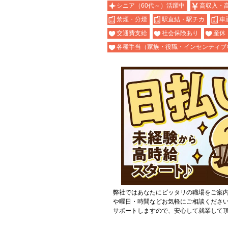
シニア（60代～）活躍中
高収入・
禁煙・分煙
駅直結・駅チカ
車
交通費支給
社会保険あり
産休
各種手当（家族・役職・インセンティブ
弊社ではあなたにピッタリの職場をご案
や曜日・時間などお気軽にご相談くださ
サポートしますので、安心して就業して