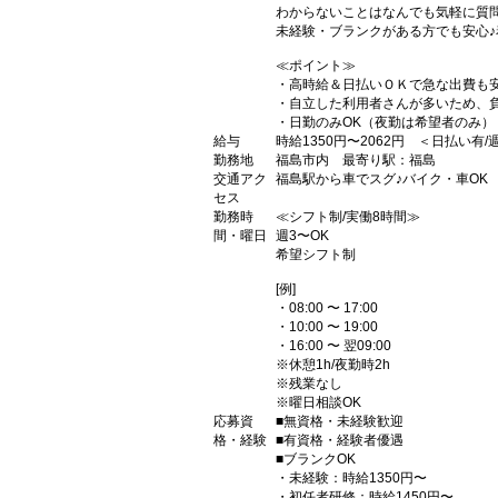
わからないことはなんでも気軽に質
未経験・ブランクがある方でも安心
≪ポイント≫
・高時給＆日払いＯＫで急な出費も
・自立した利用者さんが多いため、負
・日勤のみOK（夜勤は希望者のみ）
給与
時給1350円〜2062円 ＜日払い有
勤務地
福島市内 最寄り駅：福島
交通アク
福島駅から車でスグ♪バイク・車OK
セス
勤務時
≪シフト制/実働8時間≫
間・曜日
週3〜OK
希望シフト制
[例]
・08:00 〜 17:00
・10:00 〜 19:00
・16:00 〜 翌09:00
※休憩1h/夜勤時2h
※残業なし
※曜日相談OK
応募資
■無資格・未経験歓迎
格・経験
■有資格・経験者優遇
■ブランクOK
・未経験：時給1350円〜
・初任者研修：時給1450円〜