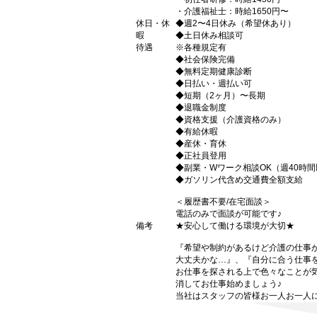
・介護福祉士：時給1650円〜
休日・休
◆週2〜4日休み（希望休あり）
暇
◆土日休み相談可
待遇
※各種規定有
◆社会保険完備
◆無料定期健康診断
◆日払い・週払い可
◆短期（2ヶ月）〜長期
◆退職金制度
◆資格支援（介護資格のみ）
◆有給休暇
◆産休・育休
◆正社員登用
◆副業・Wワーク相談OK（週40時
◆ガソリン代含め交通費全額支給
＜履歴書不要/在宅面談＞
電話のみで面談が可能です♪
備考
★安心して働ける環境が大切★
『希望や制約があるけど介護の仕事
大丈夫かな…』、『自分に合う仕事
お仕事を探される上で色々なことが気
消してお仕事始めましょう♪
当社はスタッフの皆様お一人お一人に