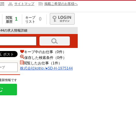
質問
サイトマップ
掲載ご希望のお客様へ
閲覧
キープ
1
0
履歴
リスト
ログイン
975144の求人情報詳細
キープ中のお仕事（0件）
保存した検索条件（
0
件）
閲覧したお仕事（1件）
ープ
株式会社kotrio /●SD-H-1975144
の最新情報です
む