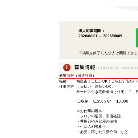
求人応募期間 ：
2026/08/01 ～ 2026/08/09
※掲載を終了した求人は閲覧できま
募集情報（派遣社員）
職種
福島市｜日払いOK！日収1万円超え
仕事内容
＼日払い・週払いOK／
サービス付き高齢者向け住宅にて、
[日収例] \1,350 x 8h = \10,800
≪お仕事内容≫
・フロアの巡回、安否確認
・共用部やお部屋の清掃
・生活の相談相手
・必要に応じた生活介助 など