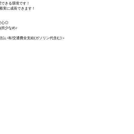
問できる環境です！
♪着実に成長できます！
安心◎
担少なめ♪
/週払い有/交通費全支給(ガソリン代含む)＞