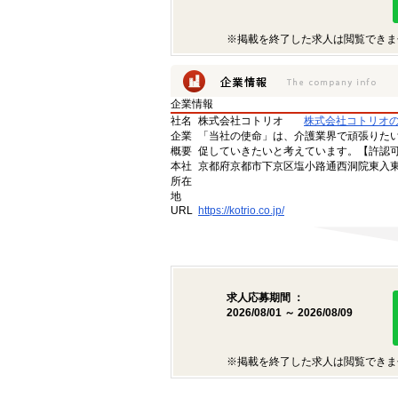
※掲載を終了した求人は閲覧できま
企業情報
社名
株式会社コトリオ
株式会社コトリオ
企業
「当社の使命」は、介護業界で頑張りた
概要
促していきたいと考えています。【許認可番号】
本社
京都府京都市下京区塩小路通西洞院東入東塩
所在
地
URL
https://kotrio.co.jp/
求人応募期間 ：
2026/08/01 ～ 2026/08/09
※掲載を終了した求人は閲覧できま