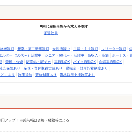
同じ雇用形態から求人を探す
派遣社員
格者歓迎
新卒・第二新卒歓迎
女性活躍中
主婦・主夫歓迎
フリーター歓迎
エルダー（50代～）活躍中
シニア（60代～）活躍中
高収入・高額
ボーナス・
迎
禁煙・分煙
駅直結・駅チカ
車通勤OK
バイク通勤OK
自転車通勤OK
社会保険あり
産休・育休取得実績あり
退職金・財形貯蓄制度あり
など）あり
制服貸与
研修制度あり
資格取得支援制度あり
）
給100円アップ！ ※給与幅は資格・経験等による