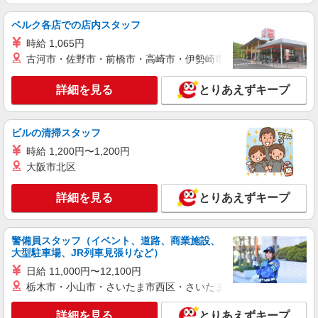
びっくりドンキーのキッチンスタッフ
ベルク各店での店内スタッフ
時給1,080円 18歳未満（高校生含む）時給
時給 1,065円
1,040円 深夜（22時以降 年少者不可）時給1,350
円 ☆早朝手当：時給＋100円 ☆12月31日〜1月3日
古河市・佐野市・前橋市・高崎市・伊勢崎市・太田市・館林市・
びっくりドンキー 泉松森店 宮城県仙台市泉
まで年末年始手当有（時給アップ）
区松森字後田61－1
詳細を見る
とりあえずキープ
詳細を見る
キープ
ビルの清掃スタッフ
アルバイト
パート
時給 1,200円〜1,200円
びっくりドンキー 泉松森店
大阪市北区
びっくりドンキーのキッチンスタッフ
時給1,080円 18歳未満（高校生含む）時給
詳細を見る
とりあえずキープ
1,040円 深夜（22時以降 年少者不可）時給1,350
円 ☆早朝手当：時給＋100円 ☆12月31日〜1月3日
びっくりドンキー 泉松森店 宮城県仙台市泉
まで年末年始手当有（時給アップ）
区松森字後田61－1
警備員スタッフ（イベント、道路、商業施設、
大型駐車場、JR列車見張りなど）
詳細を見る
キープ
日給 11,000円〜12,100円
栃木市・小山市・さいたま市西区・さいたま市岩槻区・久喜市・
アルバイト
パート
株式会社STREAM 仙台泉
詳細を見る
とりあえずキープ