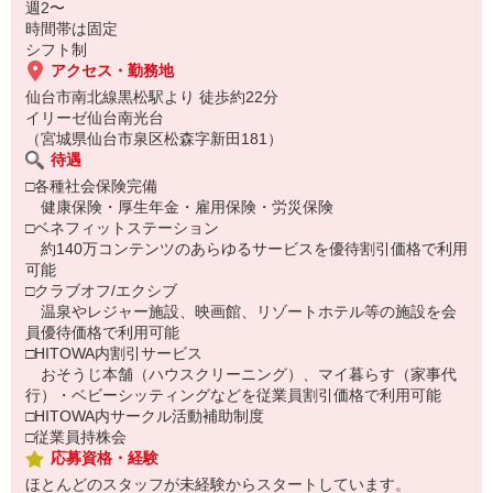
週2〜
時間帯は固定
シフト制
アクセス・勤務地
仙台市南北線黒松駅より 徒歩約22分
イリーゼ仙台南光台
（宮城県仙台市泉区松森字新田181）
待遇
□各種社会保険完備
健康保険・厚生年金・雇用保険・労災保険
□ベネフィットステーション
約140万コンテンツのあらゆるサービスを優待割引価格で利用
可能
□クラブオフ/エクシブ
温泉やレジャー施設、映画館、リゾートホテル等の施設を会
員優待価格で利用可能
□HITOWA内割引サービス
おそうじ本舗（ハウスクリーニング）、マイ暮らす（家事代
行）・ベビーシッティングなどを従業員割引価格で利用可能
□HITOWA内サークル活動補助制度
□従業員持株会
応募資格・経験
ほとんどのスタッフが未経験からスタートしています。