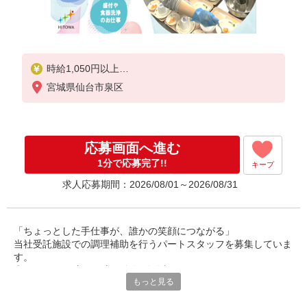
時給1,050円以上
宮城県仙台市泉区
※経験によりスタート時給は変動します。
※AP評価制度：あり
年1回の評価により時給を見直します。
※アルバイト賞与（寸志）：あり
応募画面へ進む
年2回。勤続年数により金額UP。
1分で応募完了!!
キープ
求人応募期間：2026/08/01～2026/08/31
「ちょっとした手仕事が、誰かの笑顔につながる」
当社受託施設での調理補助を行うパートスタッフを募集していま
す。
◎40〜60代の主婦の方が多数活躍中。
もっと見る
ご家庭での経験を活かして、社会とつながりながら、無理なく働
けるお仕事です。