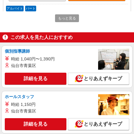
者は更に＋20円
アルバイト
パート
すき家 4号仙台泉ヶ丘店
もっと見る
すき家の店舗スタッフ（接客・調理・清掃な
ど）
時給1,438円
この求人を見た人におすすめ
宮城県仙台市泉区泉ヶ丘3-13-24
個別指導講師
詳細を見る
キープ
時給 1,040円〜1,390円
仙台市青葉区
アルバイト
パート
すき家 仙台松森店
詳細を見る
とりあえずキープ
すき家の店舗スタッフ（接客・調理・清掃な
ど）
時給1,375円
ホールスタッフ
宮城県仙台市泉区松森字陣ヶ原5-1
時給 1,150円
仙台市青葉区
詳細を見る
キープ
詳細を見る
とりあえずキープ
アルバイト
パート