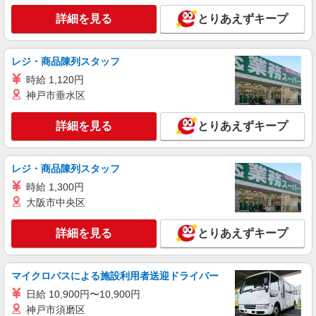
宮城県仙台市泉区桂1-17-7
均26.7万円（最高額95.8万円） ※2025年6月支給
詳細を見る
とりあえずキープ
実績
詳細を見る
キープ
レジ・商品陳列スタッフ
時給 1,120円
神戸市垂水区
詳細を見る
とりあえずキープ
レジ・商品陳列スタッフ
時給 1,300円
大阪市中央区
詳細を見る
とりあえずキープ
マイクロバスによる施設利用者送迎ドライバー
日給 10,900円〜10,900円
神戸市須磨区