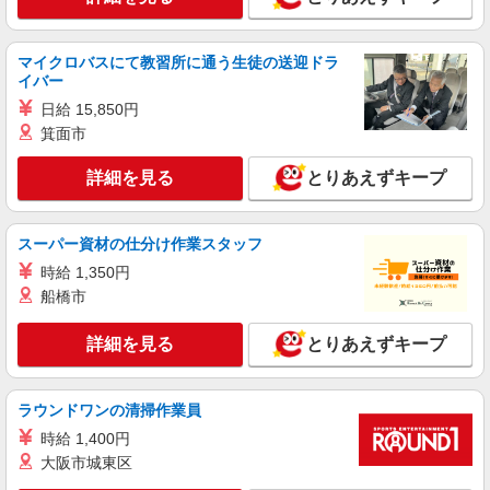
介護施設の調理スタッフ
時給 1,050円〜1,100円 【各種手当】 ・通勤手
当：あり ・昇給：あり ・正月手当：時給50円
マイクロバスにて教習所に通う生徒の送迎ドラ
UP（1/1~1/3） ※研修期間は1ヶ月です。 （その
イバー
〒981-3136 宮城県仙台市泉区将監殿5丁目24番
間の条件に変更はありません。） ＼頑張ったら評
28 ハイムガーデン仙台泉
日給 15,850円
価される職場です／ シフト作成、簡単な管理業務
箕面市
を行えるようになると 1,100円以上もらっている
詳細を見る
キープ
スタッフも！！
詳細を見る
とりあえずキープ
アルバイト
パート
海鮮ダイニング はなの夢 ホテルルートイン仙台泉インター店
スーパー資材の仕分け作業スタッフ
居酒屋仕込みスタッフ
時給 1,350円
時給1100円 試用期間中 時給1100円(試用期間2
船橋市
ヶ月) ◇金・土・祝前日…時給＋30円
宮城県仙台市泉区大沢2-3-9
詳細を見る
とりあえずキープ
詳細を見る
キープ
ラウンドワンの清掃作業員
パート
時給 1,400円
株式会社SOYOKAZE【仙台・山形事業部】：RO12747
大阪市城東区
調理スタッフ