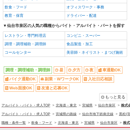
飲食・フード
オフィスワーク・事務
教育・保育
ドライバー・配達
仙台市泉区の人気の職種からバイト・アルバイト・パートを探す
レストラン・専門料理店
コンビニ・スーパー
調理・調理補助・調理師
食品製造・加工
コールセンター
美容師・ネイリスト・まつげ施術
調理・調理補助・調理師
昼
夕方
夜
車通勤OK
バイク通勤OK
副業・WワークOK
入社日応相談
Web面接OK
友達と応募OK
もっと見る
アルバイト・バイト・求人TOP
北海道・東北
宮城県
仙台市泉区
株式
アルバイト・バイト・求人TOP
宮城県の路線
仙台市地下鉄南北線
黒松(
職種・条件一覧
飲食・フード
北海道・東北
宮城県
仙台市泉区
株式