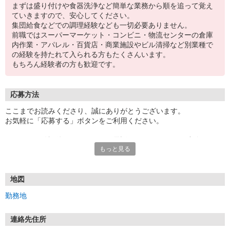
まずは盛り付けや食器洗浄など簡単な業務から順を追って覚え
ていきますので、安心してください。
集団給食などでの調理経験なども一切必要ありません。
前職ではスーパーマーケット・コンビニ・物流センターの倉庫
内作業・アパレル・百貨店・商業施設やビル清掃など別業種で
の経験を持たれて入られる方もたくさんいます。
もちろん経験者の方も歓迎です。
応募方法
ここまでお読みくださり、誠にありがとうございます。
お気軽に「応募する」ボタンをご利用ください。
エントリー確認後、こちらよりお電話またはSMSにてご連絡をさせ
もっと見る
ていただきます。
★WEBエントリーは24時間いつでも受付できます。
お電話の際は「イーアイデムを見た」と伝えるとスムーズです。
地図
面接時には履歴書（写真貼付）をご持参ください。
勤務地
連絡先住所