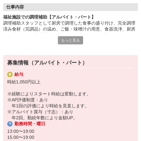
盛付け・配膳・洗浄など、調理師のサポートが中心。
仕事内容
丁寧な研修があるので、未経験・ブランクのある方も安心です。
福祉施設での調理補助【アルバイト・パート】
調理補助スタッフとして厨房で調理した食事の盛り付け、完全調理
「ありがとう」の言葉が、毎日の励みに。誰かの暮らしを支え
済み食材（完調品）の温め、ご飯・味噌汁の用意、食器洗浄、厨房
る、
内の清掃などの補助業務をお願いします。簡単な作業なのでスキル
あたたかいお仕事です。
もっと見る
は必要ありません。お仕事復帰の方や未経験スタートの方大歓迎で
す！先輩が丁寧にサポートしますのでご安心ください。
HITOWAのフードサービスカンパニーは、全国300以上の施設で
給食運営を行う業界大手。
地域に根ざしたサービスを展開し、安心・安全な食事づくりを支
募集情報（アルバイト・パート）
えています。
給与
時給1,050円以上
※経験によりスタート時給は変動します。
※AP評価制度：あり
年1回の評価により時給を見直します。
※アルバイト賞与（寸志）：あり
年2回。勤続年数により金額UP。
勤務時間・曜日
13:00〜19:00
15:00〜19:00