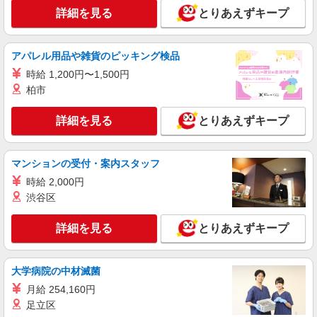
【時給】1,038円〜1,200円 ▼下記別途支給 通
詳細を見る
とりあえずキープ
勤手当 年末年始手当：380円/時 寸志あり：年2回
（6月・12月） ※業績による
宮城県仙台市泉区南光台南2-26-10
アパレル用品や雑貨のピッキング検品
詳細を見る
キープ
時給 1,200円〜1,500円
柏市
パート
メデカマンション桂：RO42651
詳細を見る
とりあえずキープ
調理スタッフ
【時給】1,038円〜1,100円 ▼下記別途支給 通
勤手当 年末年始手当：380円/時 寸志あり：年2回
マンションの受付・案内スタッフ
（6月・12月） ※業績による
宮城県仙台市泉区桂1-17-7
時給 2,000円
渋谷区
詳細を見る
キープ
詳細を見る
とりあえずキープ
契約社員
メデカマンション桂：RO13077
大学病院の中材滅菌
調理スタッフ
月給 254,160円
【月給】178,536円〜200,000円 ▼下記別途支
給 通勤手当 年末年始手当：380円/時 寸志あり：
足立区
年2回（6月・12月） ※業績による 特別報酬：平