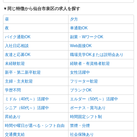
同じ特徴から仙台市泉区の求人を探す
昼
夕方
夜
車通勤OK
バイク通勤OK
副業・WワークOK
入社日応相談
Web面接OK
友達と応募OK
職場見学OKまたは説明会あり
未経験歓迎
経験者・有資格者歓迎
新卒・第二新卒歓迎
女性活躍中
主婦・主夫歓迎
フリーター歓迎
学歴不問
ブランクOK
ミドル（40代～）活躍中
エルダー（50代～）活躍中
シニア（60代～）活躍中
ボーナス・賞与あり
昇給あり
時間固定シフト制
時間や曜日が選べる・シフト自由
禁煙・分煙
交通費支給
社会保険あり