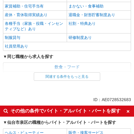
家賃補助・住宅手当有
まかない・食事補助
産休・育休取得実績あり
退職金・財形貯蓄制度あり
各種手当（家族・役職・インセン
社割・特典あり
ティブなど）あり
制服貸与
研修制度あり
社員登用あり
同じ職種から求人を探す
飲食・フード
調理・調理補助・調理師
関連する条件をもっと見る
同じ特徴から求人を探す
車通勤OK
副業・WワークOK
ID：AE0728532683
未経験歓迎
ミドル（40代～）活躍中
その他の条件でバイト・アルバイト・パートを探す
ボーナス・賞与あり
交通費支給
仙台市泉区の職種からバイト・アルバイト・パートを探す
社会保険あり
まかない・食事補助
産休・育休取得実績あり
社員登用あり
ヘルス・ビューティー
販売・接客サービス