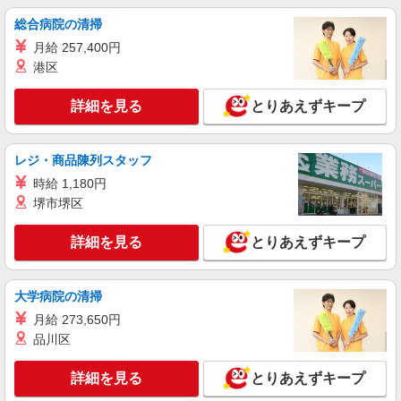
すき家 4号仙台泉ヶ丘店
総合病院の清掃
すき家の店舗スタッフ（接客・調理・清掃な
ど）
月給 257,400円
時給1,150円 ※22:00〜翌5:00：時給1,438円 ※
港区
高校生時給1,050円 ※早朝手当（5:00〜9:00）時給
＋150円
宮城県仙台市泉区泉ヶ丘3-13-24
詳細を見る
とりあえずキープ
詳細を見る
キープ
レジ・商品陳列スタッフ
時給 1,180円
アルバイト
パート
すき家 仙台松森店
堺市堺区
すき家の店舗スタッフ（接客・調理・清掃な
ど）
詳細を見る
とりあえずキープ
時給1,100円 ※22:00〜翌5:00：時給1,375円 ※
高校生時給1,038円 ※早朝手当（5:00〜9:00）時給
＋150円
大学病院の清掃
宮城県仙台市泉区松森字陣ヶ原5-1
月給 273,650円
詳細を見る
品川区
キープ
詳細を見る
とりあえずキープ
アルバイト
パート
びっくりドンキー 泉松森店