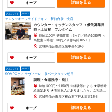
詳細を見る
キープ
アルバイト
パート
ケンタッキーフライドチキン 新仙台泉中央店
カウンター・キッチンスタッフ ＜優先募集日
時＞土日祝 フルタイム
時給1100円 研修期間：3ヶ月／時給1080円 ＜
高校生＞時給1070円／研修時給1050円
宮城県仙台市泉区泉中央4-19-6
詳細を見る
キープ
アルバイト
パート
SOMPOケア ラヴィーレ 泉パークタウン朝日
調理・食器洗浄・発注
時給1090円〜1150円 ※経験等による ★早朝時
給設定あり ★希望収入がありましたら、ご相談い
ただければ希望条件に合うかの確認もいたしま
宮城県仙台市泉区根白石字行木沢東1番8
す。 ★時間外手当別途支給 ★上記金額は働きが
い向上手当を含みます。 ★働きがい向上手当※26
詳細を見る
キープ
年6月改定（地域により異なる） 社会保険加入