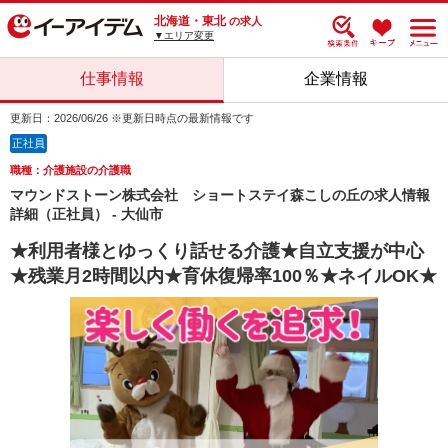
北海道・東北
の求人
▼エリア変更
仕事情報
企業情報
更新日：2026/06/26 ※更新日時点の最新情報です
正社員
職種：介護施設の介護職
マウンドストーン株式会社 ショートステイ森こしの丘の求人情報
詳細（正社員） - 大仙市
★利用者様とゆっくり話せる介護★自立支援が中心
★残業月2時間以内★育休復帰率100％★ネイルOK★