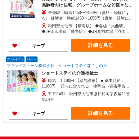
高齢者向け住宅、グループホームなど様々な勤
務先から選べます。
未経験：時給1250〜1450円（資格・経験によ
る） 経験者：時給1450〜1650円（資格・経験によ
る） ◎月収例 時給1650円×1日8時間×22日（週5
秋田県大仙市 【最寄駅】 ◆各線「大曲駅」
日）＝29万400円 ◆昇給あり ◆支払い方法 ※日払
◆JR田沢湖線「鶯野駅」 ◆JR奥羽本線「羽後境
い/週払い/月払い対応も可能です。詳しくは面談時
駅」 ★その他、近隣に多数勤務地あります！
にご相談ください。 ◆交通費：別途全額支給 ※当
詳細を見る
キープ
社規定あり
アルバイト
パート
マウンドストーン株式会社 ショートステイ森こしの丘
ショートステイの介護福祉士
時給：1,180円 【給与詳細】 ■ 基本時給：
1,180円 ・給与に含まれる一律手当 └資格手当：
80円/時 └処遇改善手当：270 円/時 └特定手当：
〒192401 秋田県大仙市協和船岡字森越11番
50円/時 └ベースアップ手当：40円/時 【その他手
地14号
当】 ・通勤手当：上限20,000円/月 ・昇給：30円/
時 ※試用期間：7ヶ月 （条件に変更はありませ
詳細を見る
キープ
ん）