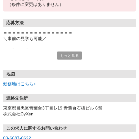
（条件に変更はありません）
応募方法
＝＝＝＝＝＝＝＝＝＝＝＝＝＝＝＝
＼事前の見学も可能／
■ 直接のお問い合わせもOK
もっと見る
TEL：018-892-3555
気になることは、
お気軽にご連絡ください♪
地図
＝＝＝＝＝＝＝＝＝＝＝＝＝＝＝＝
勤務地はこちら♪
・面接
↓
連絡先住所
・内定通知
東京都目黒区青葉台3丁目1-19 青葉台石橋ビル 6階
↓
株式会社CyXen
・入社手続き
皆様のご応募お待ちしております♪
この求人に関するお問い合わせ
法人名：マウンドストーン株式会社
03-6687-0622