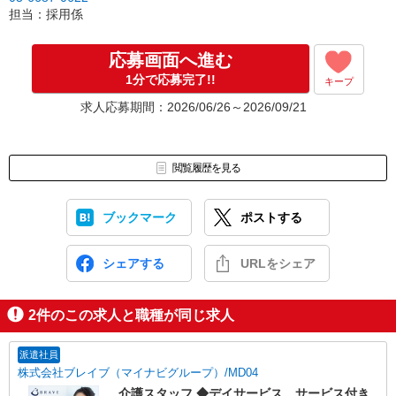
担当：採用係
※株式会社CyXenで応募受付（採用コンサルタント会社）
応募画面へ進む
1分で応募完了!!
キープ
求人応募期間：2026/06/26～2026/09/21
閲覧履歴を見る
ブックマーク
ポストする
シェアする
URLをシェア
2
件のこの求人と職種が同じ求人
派遣社員
株式会社ブレイブ（マイナビグループ）/MD04
介護スタッフ ◆デイサービス、サービス付き