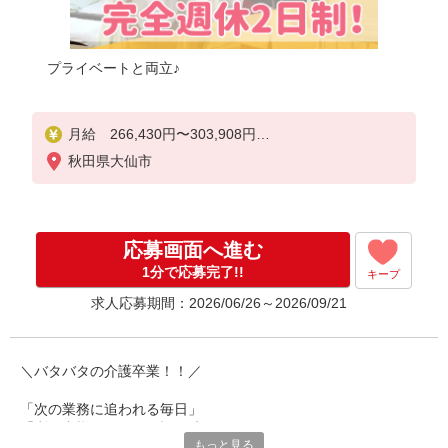
プライベートと両立♪
月給 266,430円〜303,908円
秋田県大仙市
＜給与内訳＞
・基本給：131,034円〜168,512円
・給与に含まれる一律手当
┗処遇改善手当：49,000円
応募画面へ進む
┗資格手当：15,000円
┗特定手当：9,500円
1分で応募完了!!
キープ
┗ベースアップ手当：7,500円
求人応募期間：2026/06/26～2026/09/21
・夜勤手当：54,396円（6回分）
【その他手当・昇給・賞与】
・夜勤手当：9,066円/回
＼バタバタの介護卒業！！／
・扶養手当(1子あたり)：6,000円/月
・役職手当：0円〜28,000円
「次の業務に追われる毎日」
・通勤手当：上限20,000円/月
「利用者様とゆっくり話す時間がない」
・賞与：年2回（前年度実績）
もっと見る