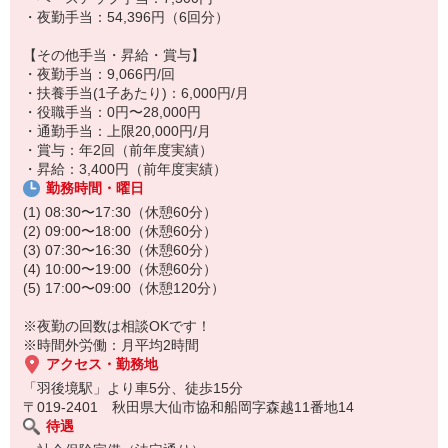
・夜勤手当：54,396円（6回分）
＼入社後も相談しやすい環境です／
年2回の面談で、
【その他手当・昇給・賞与】
「困っていること」「不安なこと」
・夜勤手当：9,066円/回
「働き方の希望」などを確認しています。
・扶養手当(1子あたり)：6,000円/月
・役職手当：0円〜28,000円
1人ひとりの声を大切にしながら、
・通勤手当：上限20,000円/月
無理なく働ける環境づくりを行っています◎
・賞与：年2回（前年度実績）
・昇給：3,400円（前年度実績）
勤務時間・曜日
(1) 08:30〜17:30（休憩60分）
(2) 09:00〜18:00（休憩60分）
(3) 07:30〜16:30（休憩60分）
(4) 10:00〜19:00（休憩60分）
(5) 17:00〜09:00（休憩120分）
※夜勤の回数は相談OKです！
※時間外労働：月平均2時間
アクセス・勤務地
「羽後境駅」より車5分、徒歩15分
〒019-2401 秋田県大仙市協和船岡字森越11番地14
待遇