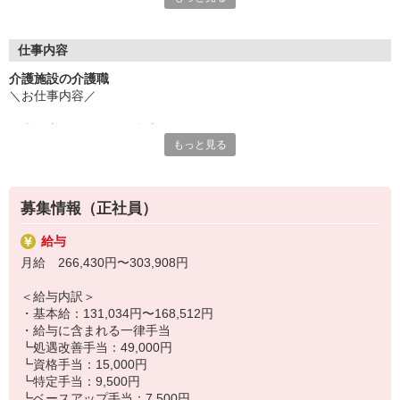
・昇給：3,400円（前年度実績）
そんな働き方から卒業しませんか？
利用者様ができることはご自身で。
仕事内容
難しい部分だけをサポートする。
介護施設の介護職
＼お仕事内容／
平均介護度2以下だからこそ、
自立支援を大切にした介護を実践できます。
・利用者さんと一緒に食事
もっと見る
・お散歩の付き添い
＼ここがポイント／
・簡単な介護記録の記入 など
■ できることを支える介護
慣れてきたら・・・
・何でも介助するのではなく、できる事や
募集情報（正社員）
・歩行時の見守り
利用者様の強みをサポート！
・お食事のサポート
給与
などもお任せします◎
■ プライベートとの両立も可能
月給 266,430円〜303,908円
・完全週休2日制
■ 定員41名（現在38〜39名）
・残業は月に2時間以内でほぼなし！
＜給与内訳＞
■ 平均介護度：2
・育休復帰率100％
・基本給：131,034円〜168,512円
└介護度1の利用者さまが中心です
・急なお休みにも理解のある職場です♪
・給与に含まれる一律手当
┗処遇改善手当：49,000円
■ 自分らしいスタイルでOK♪
┗資格手当：15,000円
・髪色自由♪ネイルOK♪
┗特定手当：9,500円
・オシャレも楽しみながら働けます◎
┗ベースアップ手当：7,500円