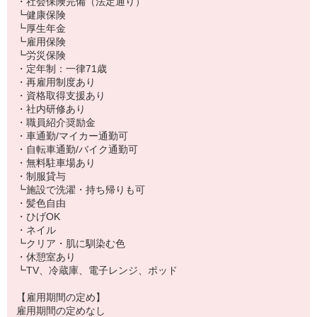
・社会保険完備（法定通り）
┗健康保険
┗厚生年金
┗雇用保険
┗労災保険
・定年制：一律71歳
・再雇用制度あり
・資格取得支援あり
・社内研修あり
・職員紹介奨励金
・車通勤/マイカー通勤可
・自転車通勤/バイク通勤可
・無料駐車場あり
・制服貸与
┗施設で洗濯・持ち帰りも可
・髪色自由
・ひげOK
・ネイル
┗クリア・肌に馴染む色
・休憩室あり
┗TV、冷蔵庫、電子レンジ、ポッド
【雇用期間の定め】
雇用期間の定めなし