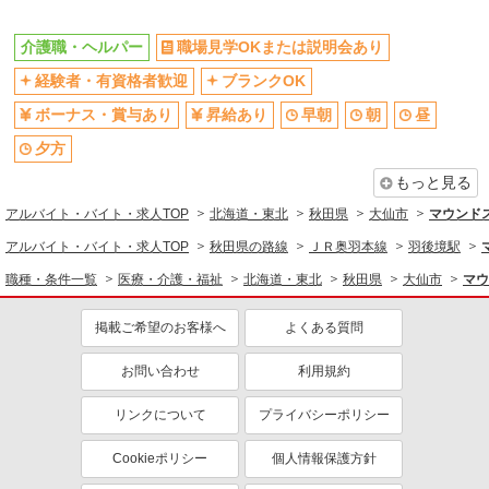
車通勤OK
交通費支給
社会保険あり
介護職・ヘルパー
職場見学OKまたは説明会あり
経験者・有資格者歓迎
ブランクOK
ボーナス・賞与あり
昇給あり
早朝
朝
昼
夕方
もっと見る
アルバイト・バイト・求人TOP
北海道・東北
秋田県
大仙市
マウンド
アルバイト・バイト・求人TOP
秋田県の路線
ＪＲ奥羽本線
羽後境駅
職種・条件一覧
医療・介護・福祉
北海道・東北
秋田県
大仙市
マウ
掲載ご希望のお客様へ
よくある質問
お問い合わせ
利用規約
リンクについて
プライバシーポリシー
Cookieポリシー
個人情報保護方針