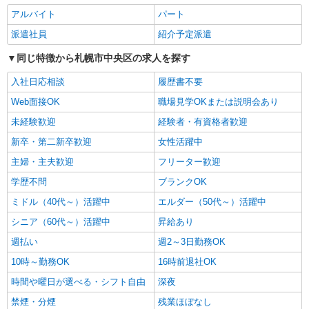
株式会社トラストグロース 北海道支社
アルバイト
パート
老人保健施設での介護
派遣社員
紹介予定派遣
【派遣時給】1,600〜1,700円（資格・経験によ
る） 交通費別途支給
同じ特徴から札幌市中央区の求人を探す
北海道札幌市中央区旭ヶ丘5丁目
入社日応相談
履歴書不要
詳細を見る
キープ
Web面接OK
職場見学OKまたは説明会あり
未経験歓迎
経験者・有資格者歓迎
派遣社員
新卒・第二新卒歓迎
女性活躍中
株式会社トラストグロース 北海道支社
サービス付き高齢者住宅での介護業務
主婦・主夫歓迎
フリーター歓迎
【派遣時給】1,350〜1,500円（資格・経験によ
学歴不問
ブランクOK
る） 交通費別途支給
ミドル（40代～）活躍中
エルダー（50代～）活躍中
北海道札幌市中央区北11条西
シニア（60代～）活躍中
昇給あり
詳細を見る
キープ
週払い
週2～3日勤務OK
10時～勤務OK
16時前退社OK
正社員
職業紹介
時間や曜日が選べる・シフト自由
株式会社トラストグロース 北海道支社
深夜
介護付有料老人ホームでの介護業務
禁煙・分煙
残業ほぼなし