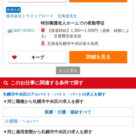
派遣社員
株式会社トラストグロース 北海道支社
特別養護老人ホームでの夜勤専従
【派遣時給】1,350〜1,500円（資格・経験によ
る） 交通費別途支給
北海道札幌市中央区南８条西
詳細を見る
キープ
もっと見る
派遣社員
株式会社トラストグロース 北海道支社
このお仕事に関連する条件で探す
有料老人ホームでの介護
【派遣時給】1,350〜1,500円（資格・経験によ
札幌市中央区のアルバイト・バイト・パートの求人を探す
る） 交通費別途支給
同じ職種から札幌市中央区の求人を探す
北海道札幌市中央区南１４条西
医療・介護・福祉すべて
詳細を見る
キープ
介護職・ヘルパー
同じ雇用形態から札幌市中央区の求人を探す
派遣社員