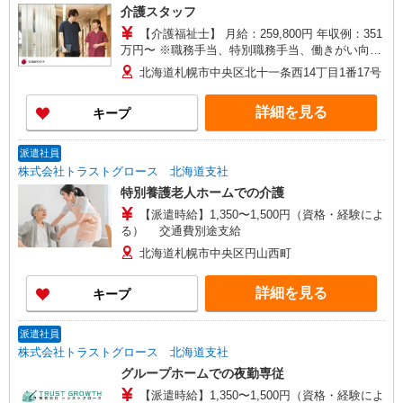
介護スタッフ
【介護福祉士】 月給：259,800円 年収例：351
万円〜 ※職務手当、特別職務手当、働きがい向上
手当、日祝手当（月平均2回分）、夜勤手当（月平
北海道札幌市中央区北十一条西14丁目1番17号
均5回分）等、毎月平均的に支払われる手当を含み
ます。 ■オンコール手当（1,000円/日）あり ◎残
詳細を見る
キープ
業時は別途時間外手当支給（超過1分〜） ◎賞
与 基本給2.08ヶ月分/年支給
派遣社員
株式会社トラストグロース 北海道支社
特別養護老人ホームでの介護
【派遣時給】1,350〜1,500円（資格・経験によ
る） 交通費別途支給
北海道札幌市中央区円山西町
詳細を見る
キープ
派遣社員
株式会社トラストグロース 北海道支社
グループホームでの夜勤専従
【派遣時給】1,350〜1,500円（資格・経験によ