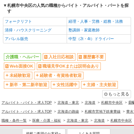
北海道札幌市中央区南6条西
札幌市中央区の人気の職種からバイト・アルバイト・パートを探
す
詳細を見る
キープ
フォークリフト
経理・人事・労務・総務・法務
派遣社員
清掃・ハウスクリーニング
塾講師・家庭教師
株式会社トラストグロース 北海道支社
アパレル販売
中型（2t・4t）ドライバー
グループホームでの介護業務
【派遣時給】1,350〜1,500円（資格・経験によ
る） 交通費別途支給
介護職・ヘルパー
入社日応相談
履歴書不要
北海道札幌市中央区北2条東
Web面接OK
職場見学OKまたは説明会あり
詳細を見る
未経験歓迎
キープ
経験者・有資格者歓迎
新卒・第二新卒歓迎
女性活躍中
主婦・主夫歓迎
派遣社員
もっと見る
株式会社トラストグロース 北海道支社
住宅型有料老人ホームでの介護
アルバイト・バイト・求人TOP
北海道・東北
北海道
札幌市中央区
日
【派遣時給】1,350〜1,500円（資格・経験によ
アルバイト・バイト・求人TOP
北海道の路線
札幌市営地下鉄東豊線
豊水
る） 交通費別途支給
職種・条件一覧
医療・介護・福祉
北海道・東北
北海道
札幌市中央区
北海道札幌市中央区南6条西
掲載ご希望のお客様へ
よくある質問