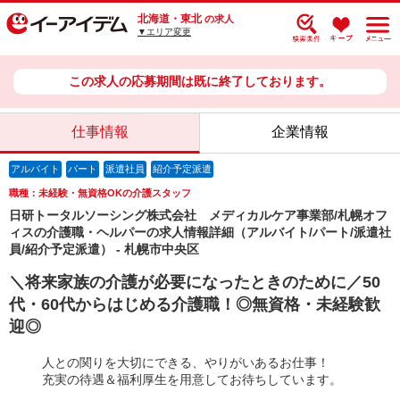
北海道・東北
の求人
▼エリア変更
この求人の応募期間は既に終了しております。
仕事情報
企業情報
アルバイト
パート
派遣社員
紹介予定派遣
職種：未経験・無資格OKの介護スタッフ
日研トータルソーシング株式会社 メディカルケア事業部/札幌オフ
ィスの介護職・ヘルパーの求人情報詳細（アルバイト/パート/派遣社
員/紹介予定派遣） - 札幌市中央区
＼将来家族の介護が必要になったときのために／50
代・60代からはじめる介護職！◎無資格・未経験歓
迎◎
人との関りを大切にできる、やりがいあるお仕事！
充実の待遇＆福利厚生を用意してお待ちしています。