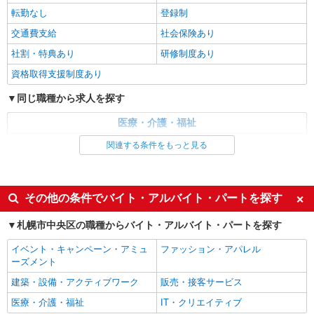
【正社員】 月給：199,000〜207,500円（資
転勤なし
登録制
格・経験による） 基本給：183,000〜188,000円
職務手当：10,000円 加算手当：3,500〜7,000
交通費支給
社会保険あり
北海道札幌市中央区南２１条西
円 支援手当：2,500円 固定残業代なし 資格
社割・特典あり
研修制度あり
手当：実務者研修3,000円、介護福祉士5,000円
詳細を見る
キープ
夜勤手当：5,000円/1回（月4〜6回） 処遇改善
資格取得支援制度あり
手当あり 役職手当：10,000円 燃料手当（10
月〜3月） 通勤手当：実費支給（上限月額
同じ職種から求人を探す
派遣社員
20,000円） 昇給：あり 賞与：年2回（前年度
株式会社トラストグロース 北海道支社
実績） 試用期間：３カ月（同条件）
医療・介護・福祉
グループホームでの介護業務
介護職・ヘルパー
関連する条件をもっと見る
【派遣時給】1,350〜1,500円（資格・経験によ
る） 交通費別途支給
同じ特徴から求人を探す
北海道札幌市中央区北１条西
未経験歓迎
ミドル（40代～）活躍中
その他の条件でバイト・アルバイト・パートを探す
詳細を見る
キープ
週2～3日勤務OK
深夜
札幌市中央区の職種からバイト・アルバイト・パートを探す
交通費支給
社会保険あり
派遣社員
イベント・キャンペーン・アミュ
ファッション・アパレル
株式会社トラストグロース 北海道支社
ーズメント
有料老人ホームでの介護業務
建築・設備・アクティブワーク
販売・接客サービス
【派遣時給】1,350〜1,500円（資格・経験によ
る） 交通費別途支給
医療・介護・福祉
IT・クリエイティブ