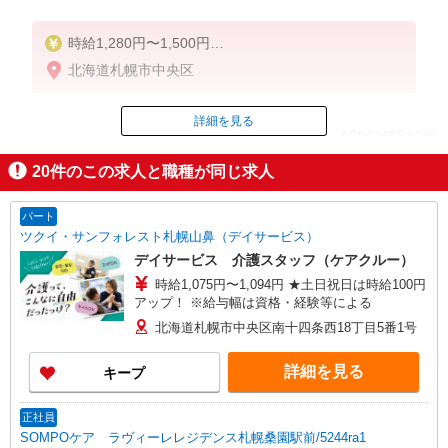
時給1,280円〜1,500円
★週払いOK（規定あり）
北海道札幌市中央区
※給与幅は経験・能力による
詳細を見る
ID：AE0626558685
20
件のこの求人と職種が同じ求人
掲載期間終了
パート
ツクイ・サンフォレスト札幌山鼻（デイサービス）
デイサービス 介護スタッフ（ケアクルー）
時給1,075円〜1,094円 ★土日祝日は時給100円
アップ！ ※給与幅は資格・経験等による
北海道札幌市中央区南十四条西18丁目5番1号
詳細を見る
キープ
正社員
SOMPOケア ラヴィーレレジデンス札幌桑園駅前/5244ra1