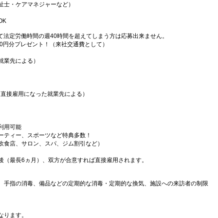
祉士・ケアマネジャーなど）
OK
て法定労働時間の週40時間を超えてしまう方は応募出来ません。
000円分プレゼント！（来社交通費として）
就業先による）
（直接雇用になった就業先による）
利用可能
ーティー、スポーツなど特典多数！
飲食店、サロン、スパ、ジム割引など）
後（最長6ヵ月）、双方が合意すれば直接雇用されます。
、手指の消毒、備品などの定期的な消毒・定期的な換気、施設への来訪者の制限
なります。