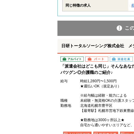
同じ特徴の求人
こ
日研トータルソーシング株式会社 メ
アルバイト
パート
派遣社員
「派遣会社はどこも同じ」そんなあな
バツグン◎介護職のご紹介♪
給与
時給1,280円〜1,500円
★週払いOK（規定あり）
※給与幅は経験・能力による
職種
未経験・無資格OKの介護スタッ
勤務地
北海道札幌市豊平区
【最寄駅】札幌市営地下鉄東豊線
★勤務地は3000ヶ所以上★
自宅から通いやすいエリアなど、