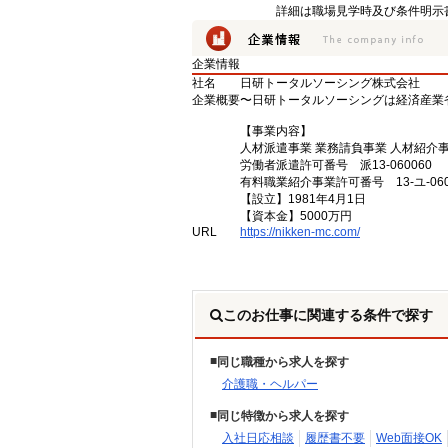
詳細は職場見学時及び条件明示
企業情報
社名
日研トータルソーシング株式会社
企業概要
〜日研トータルソーシングは経済産業
【事業内容】
人材派遣事業 業務請負事業 人材紹介
労働者派遣許可番号 派13-060060
有料職業紹介事業許可番号 13-ユ-060
【設立】1981年4月1日
【資本金】5000万円
URL
https://nikken-mc.com/
このお仕事に関連する条件で探す
同じ職種から求人を探す
介護職・ヘルパー
同じ特徴から求人を探す
入社日応相談
履歴書不要
Web面接OK