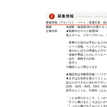
募集情報（アルバイト・パート・派遣社員・紹
職種
未経験・無資格OKの介護スタ
仕事内容
★勤務中のマスク着用OK
老人ホーム、グループホーム、
・食事や入浴のお手伝いなどの
・シーツ交換、ベッドメイクな
・薬やおしぼりの準備などのケ
・体操や季節ごとのレクリエー
・歩行、車椅子の介助
・見守り
※施設により異なります
★施設内は冷暖房完備！いつで
★まずはお名前を覚えてコミュ
あなたのスキルに合わせて少し
20代・30代・40代・50代・60
若手からミドル、中高年（エル
「こんな時だからこそ、しっか
「すぐに働けるところはないか
「しっかり稼げるアルバイトを