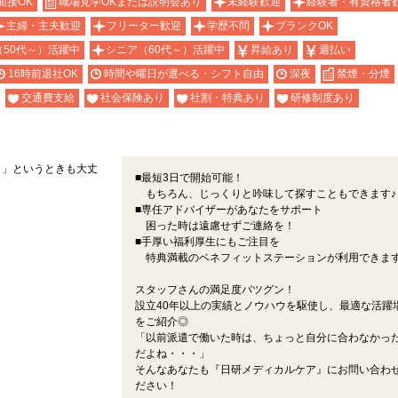
面接OK
職場見学OKまたは説明会あり
未経験歓迎
経験者・有資格者
主婦・主夫歓迎
フリーター歓迎
学歴不問
ブランクOK
（50代～）活躍中
シニア（60代～）活躍中
昇給あり
週払い
16時前退社OK
時間や曜日が選べる・シフト自由
深夜
禁煙・分煙
交通費支給
社会保険あり
社割・特典あり
研修制度あり
・」というときも大丈
■最短3日で開始可能！
もちろん、じっくりと吟味して探すこともできます♪
■専任アドバイザーがあなたをサポート
困った時は遠慮せずご連絡を！
■手厚い福利厚生にもご注目を
特典満載のベネフィットステーションが利用できま
スタッフさんの満足度バツグン！
設立40年以上の実績とノウハウを駆使し、最適な活躍
をご紹介◎
「以前派遣で働いた時は、ちょっと自分に合わなかっ
だよね・・・」
そんなあなたも『日研メディカルケア』にお問い合わ
ださい！