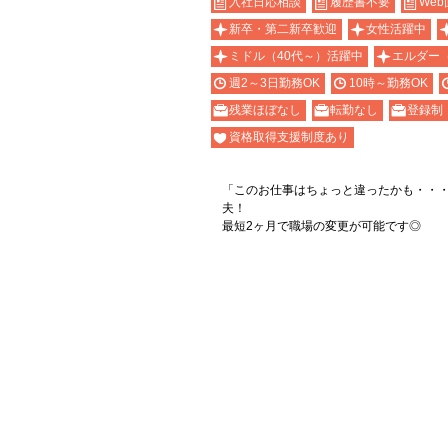
入社日応相談
履歴書不要
Web
新卒・第二新卒歓迎
女性活躍中
ミドル（40代～）活躍中
エルダー
週2～3日勤務OK
10時～勤務OK
残業ほぼなし
転勤なし
登録制
資格取得支援制度あり
「このお仕事はちょっと違ったかも・・
夫！
最短2ヶ月で職場の変更が可能です◎