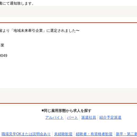
書にて通知致します。
省より「地域未来牽引企業」に選定されました〜
事業
049
同じ雇用形態から求人を探す
アルバイト
パート
派遣社員
紹介予定派遣
職場見学OKまたは説明会あり
未経験歓迎
経験者・有資格者歓迎
新卒・第二