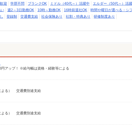
歓迎
学歴不問
ブランクOK
ミドル（40代～）活躍中
エルダー（50代～）活
払い
週2～3日勤務OK
10時～勤務OK
16時前退社OK
時間や曜日が選べる・シ
し
登録制
交通費支給
社会保険あり
社割・特典あり
研修制度あり
）
給100円アップ！ ※給与幅は資格・経験等による
経験による） 交通費別途支給
経験による） 交通費別途支給