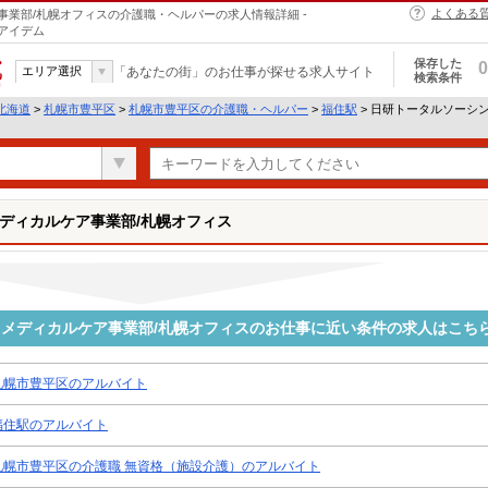
よくある
業部/札幌オフィスの介護職・ヘルパーの求人情報詳細 -
アイデム
保存した
0
エリア選択
「あなたの街」のお仕事が探せる求人サイト
検索条件
北海道
>
札幌市豊平区
>
札幌市豊平区の介護職・ヘルパー
>
福住駅
> 日研トータルソーシ
ディカルケア事業部/札幌オフィス
メディカルケア事業部/札幌オフィスのお仕事に近い条件の求人はこち
札幌市豊平区のアルバイト
福住駅のアルバイト
札幌市豊平区の介護職 無資格（施設介護）のアルバイト