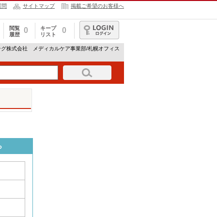
質問
サイトマップ
掲載ご希望のお客様へ
閲覧
キープ
0
0
履歴
リスト
ログイン
ング株式会社 メディカルケア事業部/札幌オフィス
ら