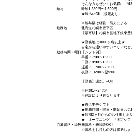
そんな方もぜひ！お気軽にご連
給与
時給1,280円〜1,500円
★週払いOK（規定あり）
※給与幅は経験・能力による
勤務地
北海道札幌市豊平区
【最寄駅】札幌市営地下鉄東豊
★勤務地は3000ヶ所以上★
自宅から通いやすいエリアなど
勤務時間・曜日
【シフト例】
早番／7:00〜16:00
日勤／9:00〜18:00
遅番／11:00〜20:00
夜勤／16:00〜翌9:00
【勤務】週2日〜OK
※休憩1〜2h含む
※施設により異なります
★自己申告シフト
★勤務時間・曜日・開始日お気
★短期2ヶ月からのお仕事もあ
★「オープニング」「固定シフ
応募資格・経験
無資格・未経験OK！
※資格をお持ちの方は優遇しま