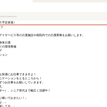
介予定派遣）
ッフ
デイサービス等の介護施設や病院内での介護業務をお願いします。
身体介護
どの環境整備
ア
ション
も快適にお仕事できますよ！
ニケーションをとるところから！
ずつお仕事をお願いしていきます。
代、
ダー）、シニア世代まで幅広く活躍中！
り稼いでおきたい！」
な…」
探してる。」