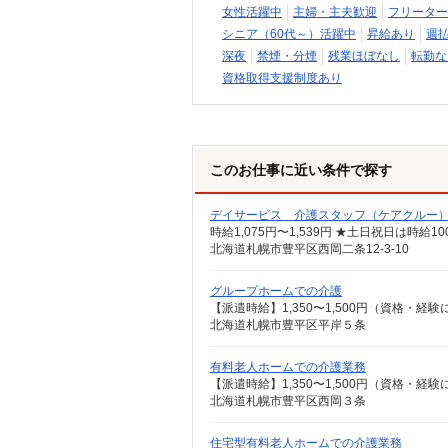
女性活躍中
主婦・主夫歓迎
フリーター
シニア（60代～）活躍中
昇給あり
週
深夜
禁煙・分煙
残業ほぼなし
転勤な
資格取得支援制度あり
このお仕事に近い条件で探す
デイサービス 介護スタッフ（ケアクルー
時給1,075円〜1,539円 ★土日祝日は時
北海道札幌市豊平区西岡二条12-3-10
グループホームでの介護
【派遣時給】1,350〜1,500円（資格・
北海道札幌市豊平区平岸５条
有料老人ホームでの介護業務
【派遣時給】1,350〜1,500円（資格・
北海道札幌市豊平区西岡３条
住宅型有料老人ホームでの介護業務