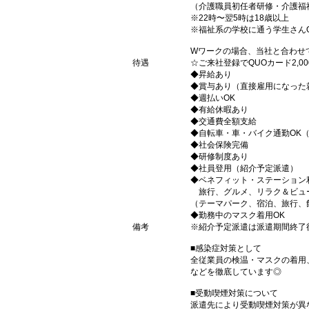
（介護職員初任者研修・介護福
※22時〜翌5時は18歳以上
※福祉系の学校に通う学生さん
Wワークの場合、当社と合わせ
待遇
☆ご来社登録でQUOカード2,
◆昇給あり
◆賞与あり（直接雇用になった
◆週払いOK
◆有給休暇あり
◆交通費全額支給
◆自転車・車・バイク通勤OK
◆社会保険完備
◆研修制度あり
◆社員登用（紹介予定派遣）
◆ベネフィット・ステーション
旅行、グルメ、リラク＆ビュ
（テーマパーク、宿泊、旅行、
◆勤務中のマスク着用OK
備考
※紹介予定派遣は派遣期間終了
■感染症対策として
全従業員の検温・マスクの着用
などを徹底しています◎
■受動喫煙対策について
派遣先により受動喫煙対策が異