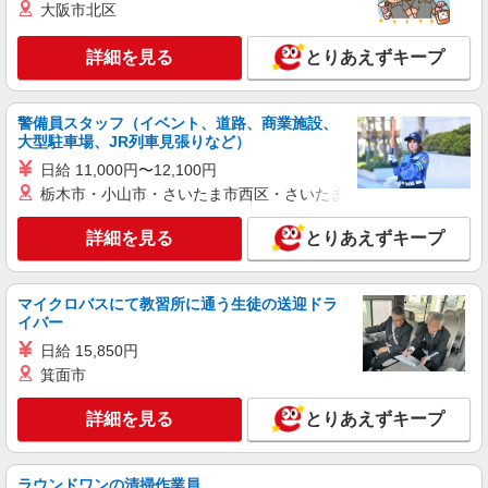
大阪市北区
アルバイト
パート
SOMPOケア 札幌発寒 訪問介護/3439cc2
詳細を見る
とりあえずキープ
登録ヘルパー
【介護福祉士】 時給1,590円 ◎週20時間以上
警備員スタッフ（イベント、道路、商業施設、
勤務（社保加入者）の場合は時給1,610円 ＊早朝
大型駐車場、JR列車見張りなど）
夜間（〜8:00、18:00〜）：時給1,988円〜 ＊日曜
北海道札幌市西区発寒6条4丁目6番3号 【そ
祝日：時給1,890円〜 【実務者研修・初任者研修
日給 11,000円〜12,100円
んぽの家S 札幌発寒】建物内
（ヘルパー1級・2級）】 時給1,510円 ◎週20時間
栃木市・小山市・さいたま市西区・さいたま市岩槻区・久喜市・
以上勤務（社保加入者）の場合は時給1,530円 ＊
詳細を見る
キープ
早朝夜間（〜8:00、18:00〜）：時給1,888円〜 ＊
詳細を見る
とりあえずキープ
日曜祝日：時給1,810円〜 ◎身体介助、生活援助
が同時給 ◎キャンセル手当：職務時給の60％支給
アルバイト
パート
SOMPOケア 札幌八軒 小規模多機能/3394ka2
マイクロバスにて教習所に通う生徒の送迎ドラ
介護スタッフ
イバー
【介護福祉士】 時給1,250円 ◎週20時間以上
日給 15,850円
勤務（社保加入者）の場合は時給1,270円 【実務
箕面市
者研修・初任者研修（ヘルパー1級・2級）・無資
北海道札幌市西区八軒七条東五丁目1番1号
格】 時給1,170円 ◎週20時間以上勤務（社保加入
詳細を見る
とりあえずキープ
者）の場合は時給1,190円
詳細を見る
キープ
ラウンドワンの清掃作業員
派遣社員