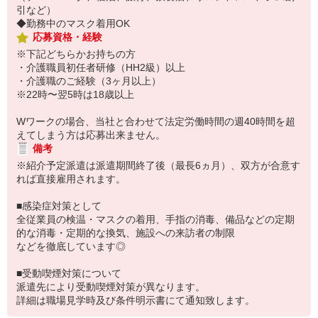
引など）
◆勤務中のマスク着用OK
応募資格・経験
※下記どちらかお持ちの方
・介護職員初任者研修（HH2級）以上
・介護職のご経験（3ヶ月以上）
※22時〜翌5時は18歳以上
Wワークの場合、当社と合わせて法定労働時間の週40時間を超
えてしまう方は応募出来ません。
備考
※紹介予定派遣は派遣期間終了後（最長6ヵ月）、双方が合意す
れば直接雇用されます。
■感染症対策として
全従業員の検温・マスクの着用、手指の消毒、備品などの定期
的な消毒・定期的な換気、施設への来訪者の制限
などを徹底しています◎
■受動喫煙対策について
派遣先により受動喫煙対策が異なります。
詳細は職場見学時及び条件明示書にて通知致します。