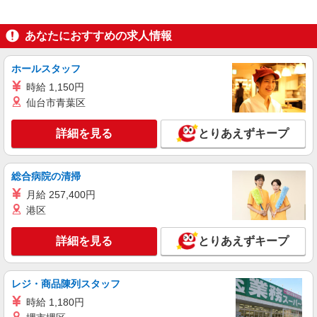
よる
詳細を見る
キープ
あなたにおすすめの求人情報
パート
ホールスタッフ
ツクイ・サンフォレスト札幌西野（住宅型有料老人ホーム）
時給 1,150円
有料老人ホーム 介護スタッフ（ケアクルー）
仙台市青葉区
時給1,217円〜1,692円 ・夜勤手当:7,000円/回
★土日祝日は時給100円アップ！ ・身体介護手
当:500円/時間 ・早朝夜間深夜手当:300円/時間
詳細を見る
とりあえずキープ
北海道札幌市西区西野六条8丁目10番5号
（18:00〜翌07:59の時間帯） ・ICT手当:2,000円/
月 ・深夜割増は別途支給 ・ケア→ケアの移動時間
詳細を見る
キープ
も賃金（時給）を支給 ※特定事業所加算手当:60
総合病院の清掃
円/時間含む ※給与幅は資格・経験等による
月給 257,400円
パート
港区
ツクイ・サンフォレスト札幌西野（訪問介護）
訪問介護 ホームヘルパー 土日祝日のみ
詳細を見る
とりあえずキープ
時給1,317円〜1,792円 ★土日祝日は時給100円
アップ！ ※土日祝日手当:100円/時間含む ・身体
介護手当:500円/時間 ・早朝夜間深夜手当:300円/
北海道札幌市西区西野六条8丁目10番5号
レジ・商品陳列スタッフ
時間 （18:00〜翌07:59の時間帯） ・ICT手
当:2,000円/月 ・深夜割増は別途支給 ・ケア→ケ
時給 1,180円
詳細を見る
キープ
アの移動時間も賃金（時給）を支給 ※特定事業所