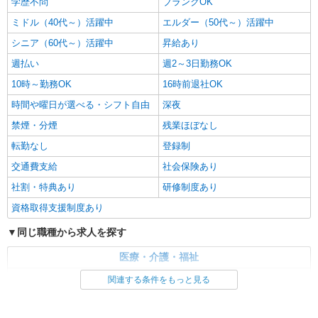
学歴不問
ブランクOK
ミドル（40代～）活躍中
エルダー（50代～）活躍中
シニア（60代～）活躍中
昇給あり
週払い
週2～3日勤務OK
10時～勤務OK
16時前退社OK
時間や曜日が選べる・シフト自由
深夜
禁煙・分煙
残業ほぼなし
転勤なし
登録制
交通費支給
社会保険あり
社割・特典あり
研修制度あり
資格取得支援制度あり
同じ職種から求人を探す
医療・介護・福祉
介護職・ヘルパー
関連する条件をもっと見る
同じ特徴から求人を探す