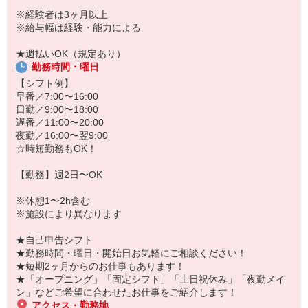
「こんな時だからこそ、しっかり稼いでおきたい！」
※経験者は3ヶ月以上
「すぐに働けるところはないかな…」
※給与幅は経験・能力による
「しっかり稼げるアルバイトを探してる。」
そんな方もぜひ！お気軽にご連絡ください♪
★週払いOK（規定あり）
勤務時間・曜日
【シフト例】
早番／7:00〜16:00
日勤／9:00〜18:00
遅番／11:00〜20:00
夜勤／16:00〜翌9:00
☆時短勤務もOK！
【勤務】週2日〜OK
※休憩1〜2h含む
※施設により異なります
★自己申告シフト
★勤務時間・曜日・開始日お気軽にご相談ください！
★短期2ヶ月からのお仕事もあります！
★「オープニング」「固定シフト」「土日祝休み」「夜勤メイ
ン」などご希望に合わせたお仕事をご紹介します！
アクセス・勤務地