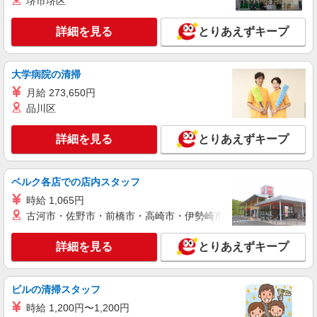
堺市堺区
加算手当:60円/時間含む ※給与幅は資格・経験等
による
正社員
詳細を見る
とりあえずキープ
SOMPOケア 札幌発寒 訪問介護/3439ca1
介護スタッフ
大学病院の清掃
【介護福祉士】 月給：224,000円 年収例：310
万円〜 【実務者研修】 月給：200,000円 年収例：
月給 273,650円
280万円〜 【初任者研修】 月給：194,000円 年収
北海道札幌市西区発寒6条4丁目6番3号 【そ
品川区
例：270万円〜 ※職務手当、働きがい向上手当、
んぽの家S 札幌発寒】建物内
日祝手当（月平均2回分）等、毎月平均的に支払わ
れる手当を含みます。 ※介護福祉士のみ、特別職
詳細を見る
とりあえずキープ
詳細を見る
キープ
務手当も含む ◎残業時は別途時間外手当支給（超
過1分〜） ◎賞与 基本給2.08ヶ月分/年支給
ベルク各店での店内スタッフ
アルバイト
パート
SOMPOケア 札幌発寒 訪問介護/3439cc3
時給 1,065円
登録ヘルパー
古河市・佐野市・前橋市・高崎市・伊勢崎市・太田市・館林市・
時給：1,110円 ーーーーーーー 【資格取得
後】 時給1,510円〜 ＊早朝夜間：時給1,888円〜
詳細を見る
とりあえずキープ
＊日曜祝日：時給1,810円〜 ーーーーーーー
北海道札幌市西区発寒6条4丁目6番3号 【そ
んぽの家S 札幌発寒】建物内
ビルの清掃スタッフ
詳細を見る
キープ
時給 1,200円〜1,200円