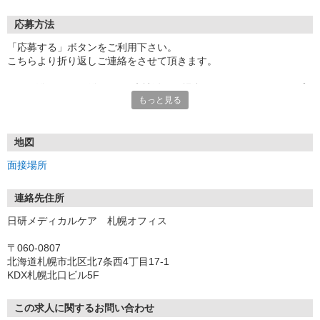
応募方法
「応募する」ボタンをご利用下さい。
こちらより折り返しご連絡をさせて頂きます。
★TEL登録、WEB登録OK！来社登録の場合はクオカード2000円プ
もっと見る
レゼント
・履歴書＆写真不要で登録OK
・職場見学することも可能です
地図
面接場所
連絡先住所
日研メディカルケア 札幌オフィス
〒060-0807
北海道札幌市北区北7条西4丁目17-1
KDX札幌北口ビル5F
この求人に関するお問い合わせ