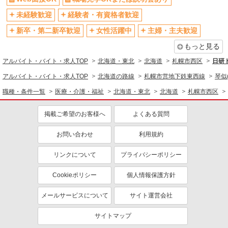
未経験歓迎
経験者・有資格者歓迎
新卒・第二新卒歓迎
女性活躍中
主婦・主夫歓迎
もっと見る
アルバイト・バイト・求人TOP
北海道・東北
北海道
札幌市西区
日研
アルバイト・バイト・求人TOP
北海道の路線
札幌市営地下鉄東西線
琴似
職種・条件一覧
医療・介護・福祉
北海道・東北
北海道
札幌市西区
掲載ご希望のお客様へ
よくある質問
お問い合わせ
利用規約
リンクについて
プライバシーポリシー
Cookieポリシー
個人情報保護方針
メールサービスについて
サイト運営会社
サイトマップ