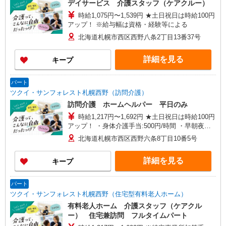
デイサービス 介護スタッフ（ケアクルー）
時給1,075円〜1,539円 ★土日祝日は時給100円
アップ！ ※給与幅は資格・経験等による
北海道札幌市西区西野八条2丁目13番37号
詳細を見る
キープ
パート
ツクイ・サンフォレスト札幌西野（訪問介護）
訪問介護 ホームヘルパー 平日のみ
時給1,217円〜1,692円 ★土日祝日は時給100円
アップ！ ・身体介護手当:500円/時間 ・早朝夜間
深夜手当:300円/時間 （18:00〜翌07:59の時間
北海道札幌市西区西野六条8丁目10番5号
帯） ・ICT手当:2,000円/月 ・深夜割増は別途支給
・ケア→ケアの移動時間も賃金（時給）を支給 ※
詳細を見る
キープ
特定事業所加算手当:60円/時間含む ※給与幅は資
格・経験等による
パート
ツクイ・サンフォレスト札幌西野（住宅型有料老人ホーム）
有料老人ホーム 介護スタッフ（ケアクル
ー） 住宅兼訪問 フルタイムパート