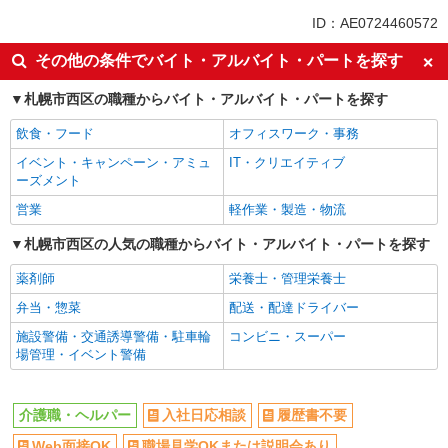
未経験歓迎
ミドル（40代～）活躍中
ID：AE0724460572
週2～3日勤務OK
深夜
その他の条件でバイト・アルバイト・パートを探す
交通費支給
社会保険あり
札幌市西区の職種からバイト・アルバイト・パートを探す
飲食・フード
オフィスワーク・事務
イベント・キャンペーン・アミュ
IT・クリエイティブ
ーズメント
営業
軽作業・製造・物流
札幌市西区の人気の職種からバイト・アルバイト・パートを探す
薬剤師
栄養士・管理栄養士
弁当・惣菜
配送・配達ドライバー
施設警備・交通誘導警備・駐車輪
コンビニ・スーパー
場管理・イベント警備
介護職・ヘルパー
入社日応相談
履歴書不要
Web面接OK
職場見学OKまたは説明会あり