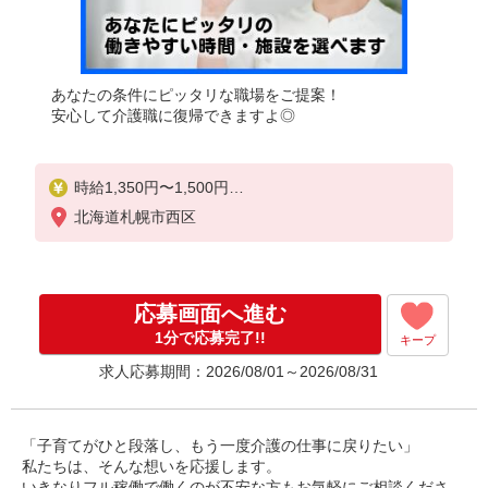
あなたの条件にピッタリな職場をご提案！
安心して介護職に復帰できますよ◎
時給1,350円〜1,500円
北海道札幌市西区
◆無資格・経験者：時給1,350円〜
◆初任者研修：時給1,350円〜
◆介護福祉士：時給1,500円〜
応募画面へ進む
※経験者は3ヶ月以上
※給与幅は経験・能力による
1分で応募完了!!
キープ
求人応募期間：2026/08/01～2026/08/31
★週払いOK（規定あり）
「子育てがひと段落し、もう一度介護の仕事に戻りたい」
私たちは、そんな想いを応援します。
いきなりフル稼働で働くのが不安な方もお気軽にご相談くださ