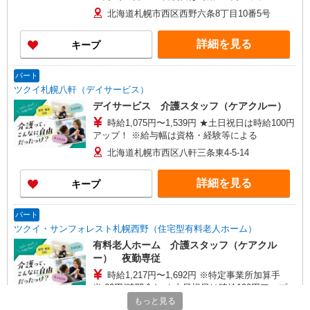
勤手当 7,000円/回 ※給与幅は資格・経験等に
北海道札幌市西区西野六条8丁目10番5号
よる
詳細を見る
キープ
パート
ツクイ札幌八軒（デイサービス）
デイサービス 介護スタッフ（ケアクルー）
時給1,075円〜1,539円 ★土日祝日は時給100円
アップ！ ※給与幅は資格・経験等による
北海道札幌市西区八軒三条東4-5-14
詳細を見る
キープ
パート
ツクイ・サンフォレスト札幌西野（住宅型有料老人ホーム）
有料老人ホーム 介護スタッフ（ケアクル
ー） 夜勤専従
時給1,217円〜1,692円 ※特定事業所加算手
当:60円/時間含む ★土日祝日は時給100円アップ！
・夜勤手当:7,000円/回 ※給与幅は資格・経験等に
もっと見る
北海道札幌市西区西野六条8丁目10番5号