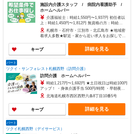
施設内介護スタッフ / 病院内看護助手 /
ホームヘルパー
介護福祉士：時給1,550円〜1,937円 初任者以
上：時給1,450円〜1,812円 無資格の方：時給
1,240円〜1,687円 ※給与幅は勤務先による +交通
札幌市・石狩市・江別市・北広島市 ★地域密
費、諸手当（勤務先による） +0円で介護資格が取
着求人多数★駅近・家から近い求人をお探しでき
れる （別途規定） ★給与日払い制度あり！
ます！
詳細を見る
キープ
パート
ツクイ・サンフォレスト札幌西野（訪問介護）
訪問介護 ホームヘルパー
時給1,217円〜1,692円 ★土日祝日は時給100円
アップ！ ・身体介護手当:500円/時間 ・早朝夜間
深夜手当:300円/時間 （18:00〜翌07:59の時間
北海道札幌市西区西野六条8丁目10番5号
帯） ・ICT手当:2,000円/月 ・深夜割増は別途支給
・ケア→ケアの移動時間も賃金（時給）を支給 ※
詳細を見る
キープ
特定事業所加算手当:60円/時間含む ※給与幅は資
格・経験等による
パート
ツクイ札幌西野（デイサービス）