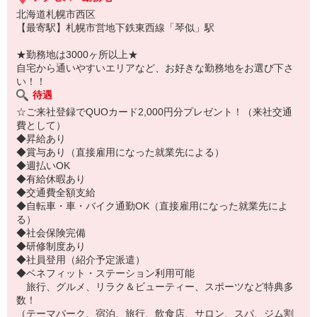
北海道札幌市西区
【最寄駅】札幌市営地下鉄東西線「琴似」駅
★勤務地は3000ヶ所以上★
自宅から通いやすいエリアなど、お好きな勤務地をお選び下さ
い！！
待遇
☆ご来社登録でQUOカード2,000円分プレゼント！（来社交通
費として）
◆昇給あり
◆賞与あり（直接雇用になった就業先による）
◆週払いOK
◆有給休暇あり
◆交通費全額支給
◆自転車・車・バイク通勤OK（直接雇用になった就業先によ
る）
◆社会保険完備
◆研修制度あり
◆社員登用（紹介予定派遣）
◆ベネフィット・ステーション利用可能
旅行、グルメ、リラク＆ビューティー、スポーツなど特典多
数！
（テーマパーク、宿泊、旅行、飲食店、サロン、スパ、ジム割