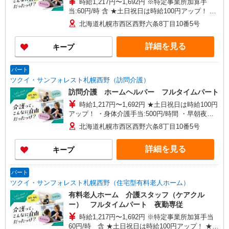
時給1,217円〜1,692円 ※特定事業所加算手
当:60円/時 含 ★土日祝日は時給100円アップ！ ★
夜勤手当 7,000円/回 ※給与幅は資格・経験等
北海道札幌市西区西野六条8丁目10番5号
による
詳細を見る
キープ
パート
ツクイ・サンフォレスト札幌西野（訪問介護）
訪問介護 ホームヘルパー フルタイムパート
時給1,217円〜1,692円 ★土日祝日は時給100円
アップ！ ・身体介護手当:500円/時間 ・早朝夜間
深夜手当:300円/時間 （18:00〜翌07:59の時間
北海道札幌市西区西野六条8丁目10番5号
帯） ・ICT手当:2,000円/月 ・深夜割増は別途支給
・ケア→ケアの移動時間も賃金（時給）を支給 ※
詳細を見る
キープ
特定事業所加算手当:60円/時間含む ※給与幅は資
格・経験等による
パート
ツクイ・サンフォレスト札幌西野（住宅型有料老人ホーム）
有料老人ホーム 介護スタッフ（ケアクル
ー） フルタイムパート 夜勤専従
時給1,217円〜1,692円 ※特定事業所加算手当
60円/時 含 ★土日祝日は時給100円アップ！ ★夜