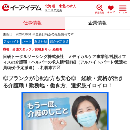
北海道・東北
の求人
▼エリア変更
仕事情報
企業情報
更新日：2026/08/01 ※更新日時点の最新情報です
アルバイト
パート
派遣社員
紹介予定派遣
職種：介護スタッフ／資格あり or 経験者
日研トータルソーシング株式会社 メディカルケア事業部/札幌オフ
ィスの介護職・ヘルパーの求人情報詳細（アルバイト/パート/派遣社
員/紹介予定派遣） - 札幌市西区
◎ブランクが心配な方も安心◎ 経験・資格が活き
る介護職！勤務地・働き方、選択肢イロイロ！