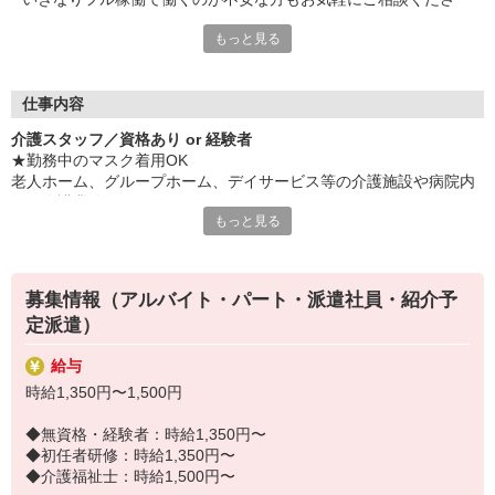
い。
もっと見る
＜介護派遣を利用して理想の職場へ！＞
お持ちの資格やこれまでの経験をしっかり活かせます。
ブランクがある方も安心して再スタートできるよう、条件に合っ
仕事内容
た職場をご提案。
介護スタッフ／資格あり or 経験者
未経験から挑戦できるお仕事も多数あるので、ブランクが不安な
★勤務中のマスク着用OK
方も安心してリスタートできます。
老人ホーム、グループホーム、デイサービス等の介護施設や病院内
選択肢の幅が広い点も魅力です。
での介護業務をお願いします。
もっと見る
家事や子育て、介護、趣味などプライベートを大切にしながら介
・食事や入浴のお手伝いなどの身体介護
護のお仕事を続けませんか？
・シーツ交換、ベッドメイクなどの環境整備
新しい一歩を踏み出す場として、ぜひご検討ください。
・薬やおしぼりの準備などのケア
募集情報（アルバイト・パート・派遣社員・紹介予
・体操や季節ごとのレクリエーション
定派遣）
・歩行、車椅子の介助
・見守り
給与
※施設により異なります
時給1,350円〜1,500円
★施設内は冷暖房完備！いつでも快適にお仕事できますよ！
20代・30代・40代・50代・60代、
◆無資格・経験者：時給1,350円〜
若手からミドル、中高年（エルダー）、シニア世代まで幅広く活躍
◆初任者研修：時給1,350円〜
中！
◆介護福祉士：時給1,500円〜