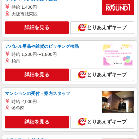
株式会社トラストグロース 北海道支社
時給 1,400円
小規模多機能型居宅介護事業所での介護
大阪市城東区
【派遣時給】1,350〜1,500円（資格・経験によ
る） 交通費別途支給
詳細を見る
とりあえずキープ
北海道札幌市西区発寒6条
アパレル用品や雑貨のピッキング検品
詳細を見る
キープ
時給 1,200円〜1,500円
柏市
派遣社員
株式会社トラストグロース 北海道支社
詳細を見る
とりあえずキープ
住宅型有料老人ホームにて介護業務（夜勤専
従）
【派遣時給】1,350〜1,500円（資格・経験によ
マンションの受付・案内スタッフ
る） 交通費別途支給
時給 2,000円
北海道札幌市手稲区西宮の沢
渋谷区
詳細を見る
キープ
詳細を見る
とりあえずキープ
派遣社員
株式会社トラストグロース 北海道支社