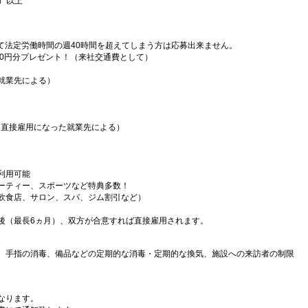
）以上
）
て法定労働時間の週40時間を超えてしまう方は応募出来ません。
000円分プレゼント！（来社交通費として）
就業先による）
（直接雇用になった就業先による）
利用可能
ーティー、スポーツなど特典多数！
飲食店、サロン、スパ、ジム割引など）
後（最長6ヵ月）、双方が合意すれば直接雇用されます。
、手指の消毒、備品などの定期的な消毒・定期的な換気、施設への来訪者の制限
なります。