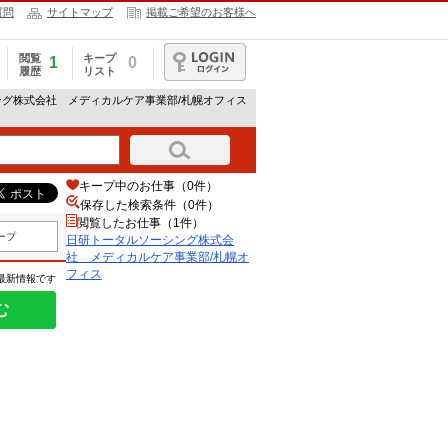
質問
サイトマップ
掲載ご希望のお客様へ
閲覧
キープ
1
0
履歴
リスト
ログイン
ング株式会社 メディカルケア事業部/札幌オフィス
キープ中のお仕事（0件）
保存した検索条件（
0
件）
閲覧したお仕事（1件）
ープ
日研トータルソーシング株式会
社 メディカルケア事業部/札幌オ
フィス
の最新情報です
む