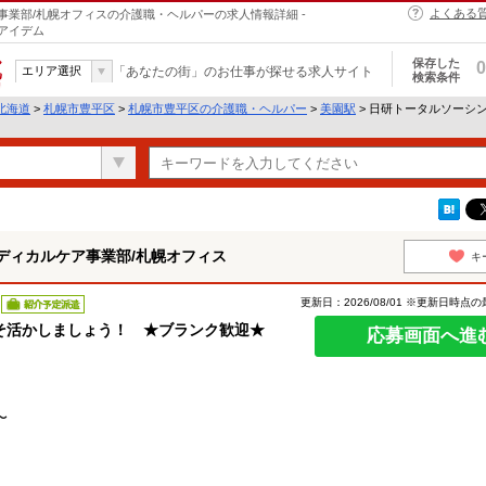
よくある
業部/札幌オフィスの介護職・ヘルパーの求人情報詳細 -
アイデム
保存した
0
エリア選択
「あなたの街」のお仕事が探せる求人サイト
検索条件
北海道
>
札幌市豊平区
>
札幌市豊平区の介護職・ヘルパー
>
美園駅
> 日研トータルソーシ
ディカルケア事業部/札幌オフィス
キ
更新日：2026/08/01 ※更新日時点
紹介予定派遣
そ活かしましょう！ ★ブランク歓迎★
応募画面へ進
〜