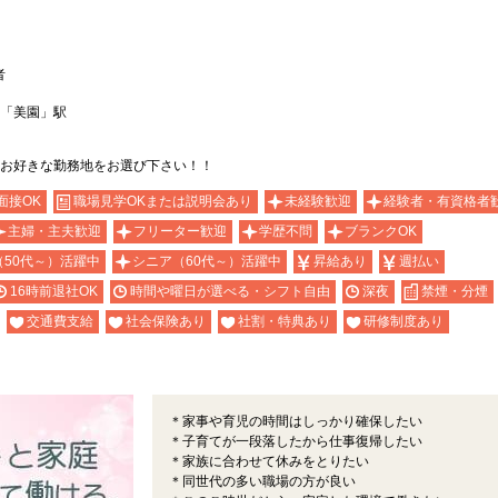
者
「美園」駅
お好きな勤務地をお選び下さい！！
面接OK
職場見学OKまたは説明会あり
未経験歓迎
経験者・有資格者
主婦・主夫歓迎
フリーター歓迎
学歴不問
ブランクOK
（50代～）活躍中
シニア（60代～）活躍中
昇給あり
週払い
16時前退社OK
時間や曜日が選べる・シフト自由
深夜
禁煙・分煙
交通費支給
社会保険あり
社割・特典あり
研修制度あり
＊家事や育児の時間はしっかり確保したい
＊子育てが一段落したから仕事復帰したい
＊家族に合わせて休みをとりたい
＊同世代の多い職場の方が良い