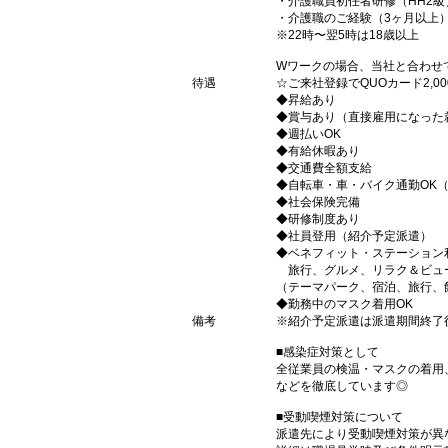
・介護職員初任者研修（HH2級
・介護職のご経験（3ヶ月以上
※22時〜翌5時は18歳以上
Wワークの場合、当社と合わせ
待遇
☆ご来社登録でQUOカード2,
◆昇給あり
◆賞与あり（直接雇用になった
◆週払いOK
◆有給休暇あり
◆交通費全額支給
◆自転車・車・バイク通勤OK
◆社会保険完備
◆研修制度あり
◆社員登用（紹介予定派遣）
◆ベネフィット・ステーション
旅行、グルメ、リラク＆ビュ
（テーマパーク、宿泊、旅行、
◆勤務中のマスク着用OK
備考
※紹介予定派遣は派遣期間終了
■感染症対策として
全従業員の検温・マスクの着用
などを徹底しています◎
■受動喫煙対策について
派遣先により受動喫煙対策が異