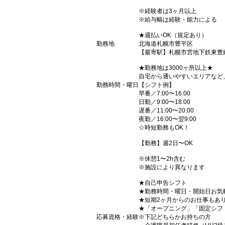
※経験者は3ヶ月以上
※給与幅は経験・能力による
★週払いOK（規定あり）
勤務地
北海道札幌市豊平区
【最寄駅】札幌市営地下鉄東豊
★勤務地は3000ヶ所以上★
自宅から通いやすいエリアなど
勤務時間・曜日
【シフト例】
早番／7:00〜16:00
日勤／9:00〜18:00
遅番／11:00〜20:00
夜勤／16:00〜翌9:00
☆時短勤務もOK！
【勤務】週2日〜OK
※休憩1〜2h含む
※施設により異なります
★自己申告シフト
★勤務時間・曜日・開始日お気
★短期2ヶ月からのお仕事もあ
★「オープニング」「固定シフ
応募資格・経験
※下記どちらかお持ちの方