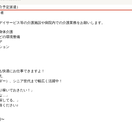
介予定派遣）
験者
デイサービス等の介護施設や病院内での介護業務をお願いします。
身体介護
どの環境整備
ア
ション
も快適にお仕事できますよ！
代、
ダー）、シニア世代まで幅広く活躍中！
り稼いでおきたい！」
な…」
探してる。」
絡ください♪
円〜