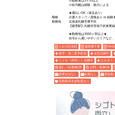
※経験者は3ヶ月以上
※給与幅は経験・能力による
★週払いOK（規定あり）
職種
介護スタッフ／資格あり or 経験
勤務地
北海道札幌市豊平区
【最寄駅】札幌市営地下鉄東豊線
★勤務地は3000ヶ所以上★
自宅から通いやすいエリアなど、
入社日応相談
履歴書不要
Web
新卒・第二新卒歓迎
女性活躍中
ミドル（40代～）活躍中
エルダー
週2～3日勤務OK
10時～勤務OK
残業ほぼなし
転勤なし
登録制
資格取得支援制度あり