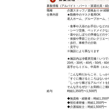
募集情報（アルバイト・パート・派遣社員・紹
職種
介護スタッフ／資格あり or 経
仕事内容
★勤務中のマスク着用OK
老人ホーム、グループホーム、
・食事や入浴のお手伝いなどの
・シーツ交換、ベッドメイクな
・薬やおしぼりの準備などのケ
・体操や季節ごとのレクリエー
・歩行、車椅子の介助
・見守り
※施設により異なります
★施設内は冷暖房完備！いつで
20代・30代・40代・50代・60
若手からミドル、中高年（エル
「こんな時だからこそ、しっか
「すぐに働けるところはないか
「しっかり稼げるアルバイトを
そんな方もぜひ！お気軽にご連
給与
時給1,350円〜1,500円
◆無資格・経験者：時給1,350
◆初任者研修：時給1,350円〜
◆介護福祉士：時給1,500円〜