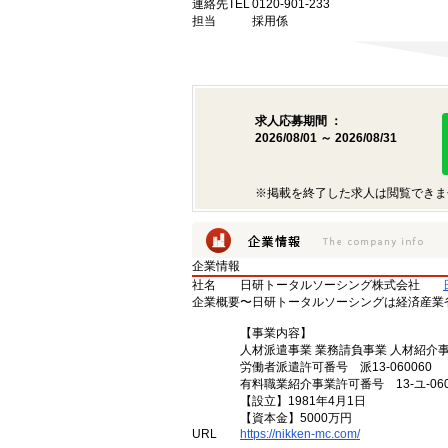
連絡先TEL
0120-901-233
担当
採用係
求人応募期間 ：
2026/08/01 ～ 2026/08/31
※掲載を終了した求人は閲覧できま
企業情報
社名
日研トータルソーシング株式会社
企業概要
〜日研トータルソーシングは経済産業
【事業内容】
人材派遣事業 業務請負事業 人材紹介
労働者派遣許可番号 派13-060060
有料職業紹介事業許可番号 13-ユ-060
【設立】1981年4月1日
【資本金】5000万円
URL
https://nikken-mc.com/