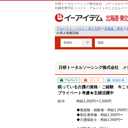
日研トータルソーシング株式会社 メディカルケア事
遣
札幌市豊平区｜バイト・アルバイトのことならイー
北海道・東北
アルバイト・バイト・求人TOP
>
北海道・東北
>
の求人情報詳細
勤務地
職種
日研トータルソーシング株式会社 メ
アルバイト
パート
派遣社員
眠っている介護の資格・ご経験 今こ
プライベート考慮★主婦活躍中
給与
時給1,350円〜1,500円
◆無資格・経験者：時給1,350円
◆初任者研修：時給1,350円〜
◆介護福祉士：時給1,500円〜