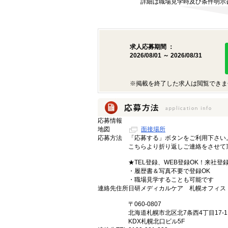
詳細は職場見学時及び条件明示
求人応募期間 ：
2026/08/01 ～ 2026/08/31
※掲載を終了した求人は閲覧できま
応募情報
地図
面接場所
応募方法
「応募する」ボタンをご利用下さい
こちらより折り返しご連絡をさせて
★TEL登録、WEB登録OK！来社登
・履歴書＆写真不要で登録OK
・職場見学することも可能です
連絡先住所
日研メディカルケア 札幌オフィス
〒060-0807
北海道札幌市北区北7条西4丁目17-1
KDX札幌北口ビル5F