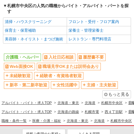
職務手当：10,000円 加算手当：3,500〜7,000
札幌市中央区の人気の職種からバイト・アルバイト・パートを探
北海道札幌市中央区南２１条西
円 支援手当：2,500円 固定残業代なし 資格
す
手当：実務者研修3,000円、介護福祉士5,000円
詳細を見る
キープ
夜勤手当：5,000円/1回（月4〜6回） 処遇改善
清掃・ハウスクリーニング
フロント・受付・フロア案内
手当あり 役職手当：10,000円 燃料手当（10
保育士・保育補助
栄養士・管理栄養士
月〜3月） 通勤手当：実費支給（上限月額
派遣社員
20,000円） 昇給：あり 賞与：年2回（前年度
美容師・ネイリスト・まつげ施術
レストラン・専門料理店
株式会社トラストグロース 北海道支社
実績） 試用期間：３カ月（同条件）
特別養護老人ホームでの入浴専従
【派遣時給】1,350〜1,500円（資格・経験によ
介護職・ヘルパー
入社日応相談
履歴書不要
る） 交通費別途支給
Web面接OK
職場見学OKまたは説明会あり
北海道札幌市中央区旭ヶ丘5丁目
未経験歓迎
経験者・有資格者歓迎
詳細を見る
キープ
新卒・第二新卒歓迎
女性活躍中
主婦・主夫歓迎
もっと見る
派遣社員
株式会社トラストグロース 北海道支社
アルバイト・バイト・求人TOP
北海道・東北
北海道
札幌市中央区
日
サービス付き高齢者向け住宅での介護業務
アルバイト・バイト・求人TOP
北海道の路線
札幌市電
西４丁目駅
日
【派遣時給】1,350〜1,500円（資格・経験によ
る） 交通費別途支給
職種・条件一覧
医療・介護・福祉
北海道・東北
北海道
札幌市中央区
北海道札幌市中央区南18条西