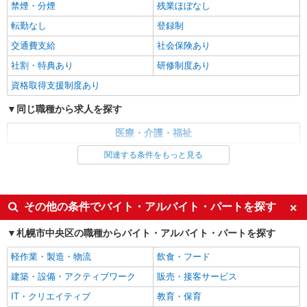
特別養護老人ホームでの夜勤専従
禁煙・分煙
残業ほぼなし
【派遣時給】1,350〜1,500円（資格・経験によ
転勤なし
登録制
る） 交通費別途支給
交通費支給
社会保険あり
北海道札幌市中央区旭ヶ丘5丁目
社割・特典あり
研修制度あり
詳細を見る
キープ
資格取得支援制度あり
同じ職種から求人を探す
派遣社員
株式会社トラストグロース 北海道支社
医療・介護・福祉
特別養護老人ホームでの介護業務
介護職・ヘルパー
関連する条件をもっと見る
【派遣時給】1,350〜1,500円（資格・経験によ
る） 交通費別途支給
同じ特徴から求人を探す
北海道札幌市中央区南8条西
未経験歓迎
ミドル（40代～）活躍中
その他の条件でバイト・アルバイト・パートを探す
詳細を見る
キープ
週2～3日勤務OK
深夜
札幌市中央区の職種からバイト・アルバイト・パートを探す
交通費支給
社会保険あり
正社員
職業紹介
軽作業・製造・物流
飲食・フード
株式会社トラストグロース 北海道支社
建築・設備・アクティブワーク
販売・接客サービス
介護付有料老人ホームでの介護業務
【正社員】 月給：199,000〜207,500円（資
IT・クリエイティブ
教育・保育
格・経験による） 基本給：183,000〜188,000円