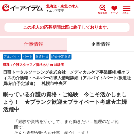
北海道・東北
の求人
▼エリア変更
この求人の応募期間は既に終了しております。
仕事情報
企業情報
アルバイト
パート
派遣社員
紹介予定派遣
職種：介護スタッフ／資格あり or 経験者
日研トータルソーシング株式会社 メディカルケア事業部/札幌オフ
ィスの介護職・ヘルパーの求人情報詳細（アルバイト/パート/派遣社
員/紹介予定派遣） - 札幌市中央区
眠っている介護の資格・ご経験 今こそ活かしまし
ょう！ ★ブランク歓迎★プライベート考慮★主婦
活躍中
「経験や資格を活かして、また働きたい…無理のない範
囲で」
そんな希望が叶うお仕事、紹介します！