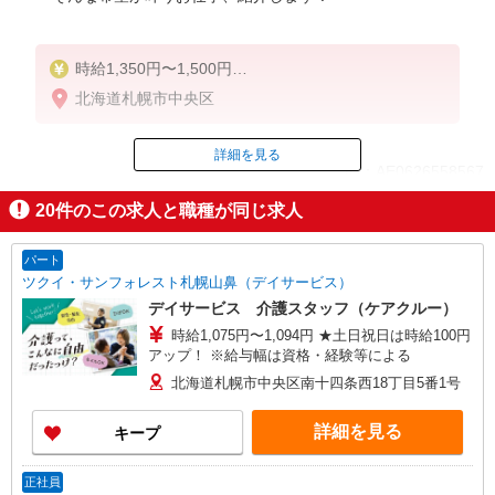
時給1,350円〜1,500円
北海道札幌市中央区
◆無資格・経験者：時給1,350円〜
◆初任者研修：時給1,350円〜
◆介護福祉士：時給1,500円〜
詳細を見る
ID：AE0626558567
※経験者は3ヶ月以上
20
件のこの求人と職種が同じ求人
※給与幅は経験・能力による
掲載期間終了
★週払いOK（規定あり）
パート
ツクイ・サンフォレスト札幌山鼻（デイサービス）
デイサービス 介護スタッフ（ケアクルー）
時給1,075円〜1,094円 ★土日祝日は時給100円
アップ！ ※給与幅は資格・経験等による
北海道札幌市中央区南十四条西18丁目5番1号
詳細を見る
キープ
正社員