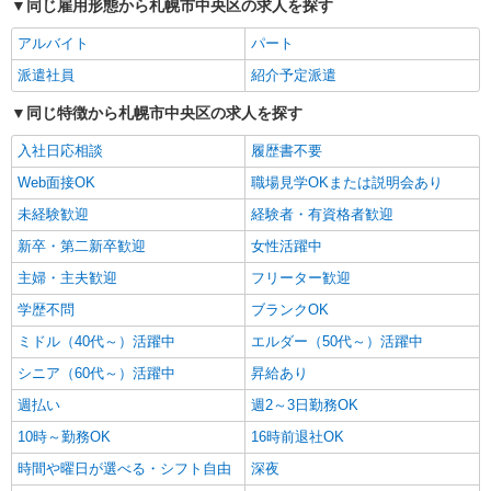
同じ雇用形態から札幌市中央区の求人を探す
派遣社員
株式会社トラストグロース 北海道支社
アルバイト
パート
有料老人ホームでの介護業務
派遣社員
紹介予定派遣
【派遣時給】1,350〜1,500円（資格・経験によ
る） 交通費別途支給
同じ特徴から札幌市中央区の求人を探す
北海道札幌市中央区南１８条西
入社日応相談
履歴書不要
詳細を見る
キープ
Web面接OK
職場見学OKまたは説明会あり
未経験歓迎
経験者・有資格者歓迎
派遣社員
新卒・第二新卒歓迎
女性活躍中
株式会社トラストグロース 北海道支社
障がい者支援施設での介護
主婦・主夫歓迎
フリーター歓迎
【派遣時給】1,350〜1,500円（資格・経験によ
学歴不問
ブランクOK
る） 交通費別途支給
ミドル（40代～）活躍中
エルダー（50代～）活躍中
北海道札幌市中央区南8条西
シニア（60代～）活躍中
昇給あり
詳細を見る
キープ
週払い
週2～3日勤務OK
10時～勤務OK
16時前退社OK
派遣社員
時間や曜日が選べる・シフト自由
株式会社トラストグロース 北海道支社
深夜