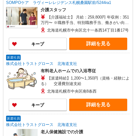
SOMPOケア ラヴィーレレジデンス札幌桑園駅前/5244ra1
介護スタッフ
【介護福祉士】 月給：259,800円 年収例：351
万円〜 ※職務手当、特別職務手当、働きがい向上
手当、日祝手当（月平均2回分）、夜勤手当（月平
北海道札幌市中央区北十一条西14丁目1番17号
均5回分）等、毎月平均的に支払われる手当を含み
ます。 ■オンコール手当（1,000円/日）あり ◎残
詳細を見る
キープ
業時は別途時間外手当支給（超過1分〜） ◎賞
与 基本給2.08ヶ月分/年支給
派遣社員
株式会社トラストグロース 北海道支社
有料老人ホームでの入浴専従
【派遣時給】1,200〜1,350円（資格・経験によ
る） 交通費別途支給
北海道札幌市中央区南8条西
詳細を見る
キープ
派遣社員
株式会社トラストグロース 北海道支社
老人保健施設での介護