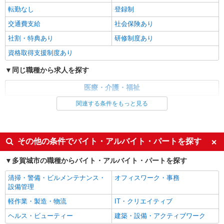
詳細を見る
キープ
転勤なし
登録制
交通費支給
社会保険あり
派遣社員
社割・特典あり
研修制度あり
（株）ウィルオブ・ワークCW 仙台支店/ms040101
高齢者向け住宅staff
資格取得支援制度あり
時給1450円 ◆前払い・日払い・週払いOK
同じ職種から求人を探す
宮城県多賀城市
医療・介護・福祉
詳細を見る
キープ
介護職・ヘルパー
関連する条件をもっと見る
同じ特徴から求人を探す
派遣社員
（株）ウィルオブ・ワークCW 仙台支店/ms040101
未経験歓迎
ミドル（40代～）活躍中
その他の条件でバイト・アルバイト・パートを探す
ケアハウスstaff
週2～3日勤務OK
深夜
時給1300円 ◆前払い・日払い・週払いOK
多賀城市の職種からバイト・アルバイト・パートを探す
交通費支給
社会保険あり
宮城県多賀城市
清掃・警備・ビルメンテナンス・
オフィスワーク・事務
設備管理
詳細を見る
キープ
軽作業・製造・物流
IT・クリエイティブ
派遣社員
ヘルス・ビューティー
建築・設備・アクティブワーク