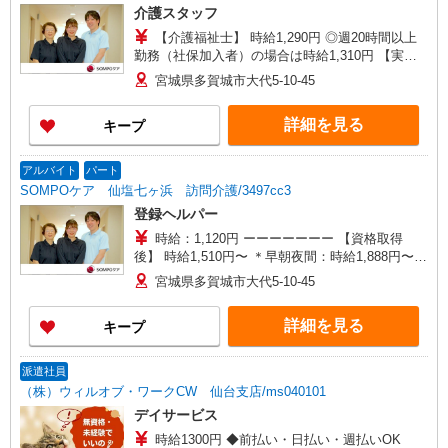
介護スタッフ
【介護福祉士】 時給1,290円 ◎週20時間以上
勤務（社保加入者）の場合は時給1,310円 【実務
者研修・初任者研修（ヘルパー1級・2級）】 時給
宮城県多賀城市大代5-10-45
1,210円 ◎週20時間以上勤務（社保加入者）の場
合は時給1,230円 ◎日曜祝日は時給＋300円◎身体
詳細を見る
キープ
介助、生活援助が同時給
アルバイト
パート
SOMPOケア 仙塩七ヶ浜 訪問介護/3497cc3
登録ヘルパー
時給：1,120円 ーーーーーーー 【資格取得
後】 時給1,510円〜 ＊早朝夜間：時給1,888円〜
＊日曜祝日：時給1,810円〜 ーーーーーーー
宮城県多賀城市大代5-10-45
詳細を見る
キープ
派遣社員
（株）ウィルオブ・ワークCW 仙台支店/ms040101
デイサービス
時給1300円 ◆前払い・日払い・週払いOK