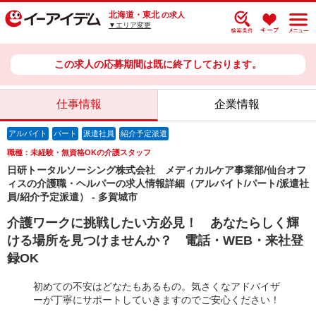
北海道・東北
の求人
▼エリア変更
この求人の応募期間は既に終了しております。
仕事情報
企業情報
アルバイト
パート
派遣社員
紹介予定派遣
職種：未経験・無資格OKの介護スタッフ
日研トータルソーシング株式会社 メディカルケア事業部/仙台オフ
ィスの介護職・ヘルパーの求人情報詳細（アルバイト/パート/派遣社
員/紹介予定派遣） - 多賀城市
介護ワークに挑戦したい方必見！ あなたらしく輝
ける場所を見つけませんか？ 電話・WEB・来社登
録OK
初めての不安はどなたもあるもの。気さくなアドバイザ
ーが丁寧にサポートしていきますのでご安心ください！