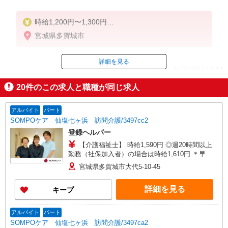
時給1,200円〜1,300円
★週払いOK（規定あり）
宮城県多賀城市
※給与幅は経験・能力による
詳細を見る
ID：AE0626555144
20
件のこの求人と職種が同じ求人
掲載期間終了
アルバイト
パート
SOMPOケア 仙塩七ヶ浜 訪問介護/3497cc2
登録ヘルパー
【介護福祉士】 時給1,590円 ◎週20時間以上
勤務（社保加入者）の場合は時給1,610円 ＊早朝
夜間（〜8:00、18:00〜）：時給1,988円〜 ＊日曜
宮城県多賀城市大代5-10-45
祝日：時給1,890円〜 【実務者研修・初任者研修
（ヘルパー1級・2級）】 時給1,510円 ◎週20時間
詳細を見る
キープ
以上勤務（社保加入者）の場合は時給1,530円 ＊
早朝夜間（〜8:00、18:00〜）：時給1,888円〜 ＊
日曜祝日：時給1,810円〜 ◎身体介助、生活援助
アルバイト
パート
が同時給 ◎キャンセル手当：職務時給の60％支給
SOMPOケア 仙塩七ヶ浜 訪問介護/3497ca2