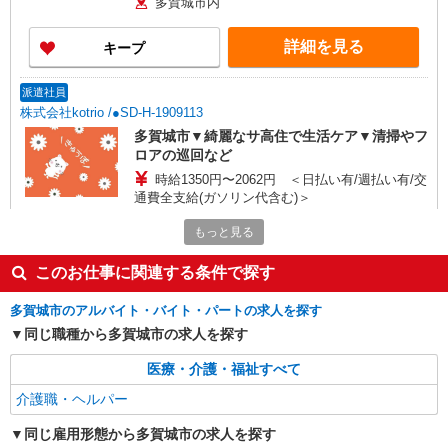
多賀城市内
詳細を見る
キープ
派遣社員
株式会社kotrio /●SD-H-1909113
多賀城市▼綺麗なサ高住で生活ケア▼清掃やフ
ロアの巡回など
時給1350円〜2062円 ＜日払い有/週払い有/交
通費全支給(ガソリン代含む)＞
多賀城市◎車通勤OK
もっと見る
詳細を見る
キープ
このお仕事に関連する条件で探す
多賀城市のアルバイト・バイト・パートの求人を探す
派遣社員
株式会社kotrio /●SD-H-1787663
同じ職種から多賀城市の求人を探す
【多賀城市】介護初心者集まれ！居心地のよい
医療・介護・福祉すべて
デイサービス
介護職・ヘルパー
時給1450円〜2062円 ＜日払い有/週払い有/交
通費全支給(ガソリン代含む)＞
同じ雇用形態から多賀城市の求人を探す
多賀城市◎車通勤OK