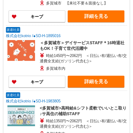
多賀城市 【来社不要＆面接なし】
詳細を見る
キープ
派遣社員
株式会社kotrio /●SD-H-1895016
＜多賀城市＞デイサービスSTAFF＊16時退社
もOK！子育て世代活躍中
時給1450円〜2062円 ＜日払い有/週払い有/交
通費全支給(ガソリン代含む)＞
多賀城市内
詳細を見る
キープ
派遣社員
株式会社kotrio /●SD-H-1983805
<多賀城市>高時給&シフト柔軟でいいとこ取り
♪サ高住の補助STAFF
時給1350円〜2062円 ＜日払い有/週払い有/交
通費全支給(ガソリン代含む)＞