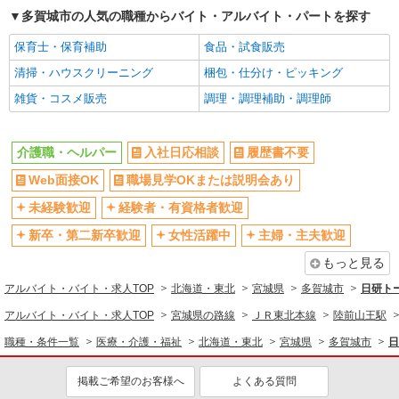
株式会社kotrio /●SD-H-1993176
多賀城市の人気の職種からバイト・アルバイト・パートを探す
多賀城市｜サ高住STAFF＊落ち着いた雰囲気
でゆったりお仕事♪
保育士・保育補助
食品・試食販売
時給1350円〜2062円 ＜日払い有/週払い有/交
清掃・ハウスクリーニング
梱包・仕分け・ピッキング
通費全支給(ガソリン代含む)＞
雑貨・コスメ販売
調理・調理補助・調理師
多賀城市内
詳細を見る
キープ
介護職・ヘルパー
入社日応相談
履歴書不要
Web面接OK
職場見学OKまたは説明会あり
派遣社員
株式会社kotrio /●SD-H-1788186
未経験歓迎
経験者・有資格者歓迎
【多賀城市】障がい者施設STAFF★履歴書不
新卒・第二新卒歓迎
要、面接なしで即勤務もOK
女性活躍中
主婦・主夫歓迎
時給1450円〜2062円 ＜日払い有/週払い有/交
もっと見る
通費全支給(ガソリン代含む)＞
アルバイト・バイト・求人TOP
北海道・東北
宮城県
多賀城市
日研ト
多賀城市◎車通勤OK
アルバイト・バイト・求人TOP
宮城県の路線
ＪＲ東北本線
陸前山王駅
詳細を見る
キープ
職種・条件一覧
医療・介護・福祉
北海道・東北
宮城県
多賀城市
日
派遣社員
掲載ご希望のお客様へ
よくある質問
（株）ウィルオブ・ワークCW 仙台支店/ms040101