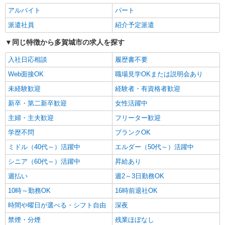
アルバイト
パート
詳細を見る
キープ
派遣社員
紹介予定派遣
同じ特徴から多賀城市の求人を探す
派遣社員
株式会社ブレイブ（マイナビグループ）/MD04
入社日応相談
履歴書不要
介護スタッフ ◆デイサービス、サービス付き
高齢者向け住宅、グループホームなど様々な勤
Web面接OK
職場見学OKまたは説明会あり
務先から選べます。
未経験：時給1250〜1450円（資格・経験によ
未経験歓迎
経験者・有資格者歓迎
る） 経験者：時給1450〜1650円（資格・経験によ
新卒・第二新卒歓迎
女性活躍中
る） ◎月収例 時給1650円×1日8時間×22日（週5
宮城県多賀城市 【最寄駅】 ◆JR仙石線「下馬
日）＝29万400円 ◆昇給あり ◆支払い方法 ※日払
駅」 ◆JR仙石線「多賀城駅」 ◆JR東北本線「陸
主婦・主夫歓迎
フリーター歓迎
い/週払い/月払い対応も可能です。詳しくは面談時
前山王駅」 ★その他、近隣に多数勤務地ありま
にご相談ください。 ◆交通費：別途全額支給 ※当
学歴不問
ブランクOK
す！
詳細を見る
キープ
社規定あり
ミドル（40代～）活躍中
エルダー（50代～）活躍中
シニア（60代～）活躍中
昇給あり
派遣社員
（株）ウィルオブ・ワークCW 仙台支店/ms040101
週払い
週2～3日勤務OK
日常生活の見守りスタッフ
10時～勤務OK
16時前退社OK
時給1300円 ◆前払い・日払い・週払いOK
時間や曜日が選べる・シフト自由
深夜
宮城県多賀城市
禁煙・分煙
残業ほぼなし