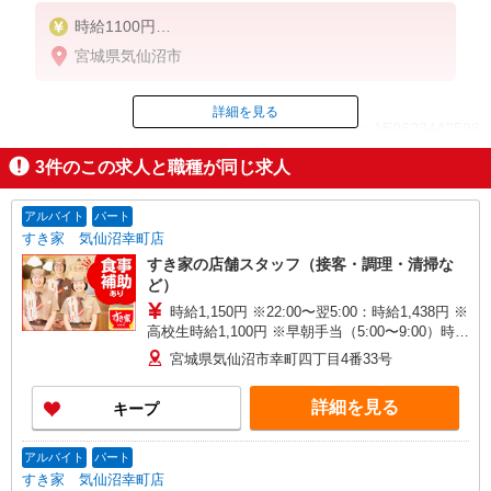
時給1100円
※22:00〜翌5:00：時給1375円
宮城県気仙沼市
※高校生時給1070円
■【土日祝加給】
詳細を見る
ID：AE0623442598
土日祝は1時間当たり＋50円
3
件のこの求人と職種が同じ求人
掲載期間終了
アルバイト
パート
すき家 気仙沼幸町店
すき家の店舗スタッフ（接客・調理・清掃な
ど）
時給1,150円 ※22:00〜翌5:00：時給1,438円 ※
高校生時給1,100円 ※早朝手当（5:00〜9:00）時給
＋150円
宮城県気仙沼市幸町四丁目4番33号
詳細を見る
キープ
アルバイト
パート
すき家 気仙沼幸町店