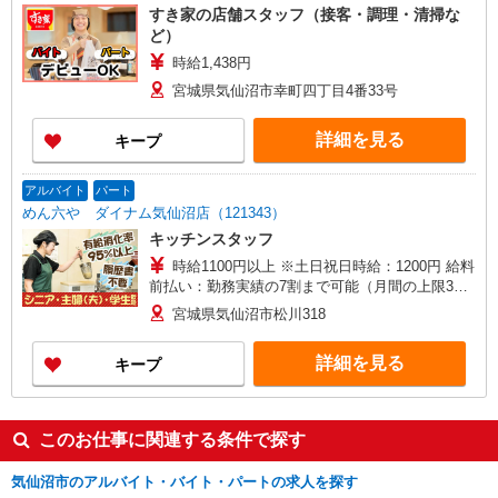
すき家の店舗スタッフ（接客・調理・清掃な
ど）
時給1,438円
宮城県気仙沼市幸町四丁目4番33号
詳細を見る
キープ
アルバイト
パート
めん六や ダイナム気仙沼店（121343）
キッチンスタッフ
時給1100円以上 ※土日祝日時給：1200円 給料
前払い：勤務実績の7割まで可能（月間の上限3万
円）
宮城県気仙沼市松川318
詳細を見る
キープ
このお仕事に関連する条件で探す
気仙沼市のアルバイト・バイト・パートの求人を探す