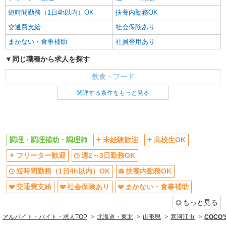
短時間勤務（1日4h以内）OK
扶養内勤務OK
交通費支給
社会保険あり
まかない・食事補助
社員登用あり
同じ職種から求人を探す
飲食・フード
調理・調理補助・調理師
関連する条件をもっと見る
同じ特徴から求人を探す
未経験歓迎
高校生OK
調理・調理補助・調理師
未経験歓迎
高校生OK
週2～3日勤務OK
短時間勤務（1日4h以内）OK
フリーター歓迎
週2～3日勤務OK
扶養内勤務OK
交通費支給
社会保険あり
短時間勤務（1日4h以内）OK
まかない・食事補助
扶養内勤務OK
社員登用あり
交通費支給
社会保険あり
まかない・食事補助
もっと見る
アルバイト・バイト・求人TOP
北海道・東北
山形県
寒河江市
COCO