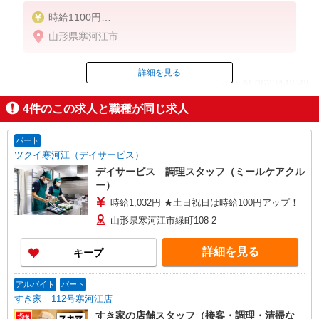
時給1100円
※22:00〜翌5:00：時給1375円
山形県寒河江市
※高校生時給1040円
■特別手当
詳細を見る
ID：AE0623442585
早朝手当（5:00〜8:00）時給＋100円
4
件のこの求人と職種が同じ求人
掲載期間終了
パート
ツクイ寒河江（デイサービス）
デイサービス 調理スタッフ（ミールケアクル
ー）
時給1,032円 ★土日祝日は時給100円アップ！
山形県寒河江市緑町108-2
詳細を見る
キープ
アルバイト
パート
すき家 112号寒河江店
すき家の店舗スタッフ（接客・調理・清掃な