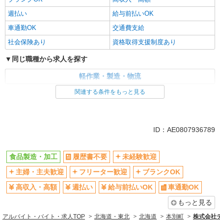
週払い
給与前払いOK
車通勤OK
交通費支給
社会保険あり
資格取得支援制度あり
同じ職種から求人を探す
軽作業・製造・物流
関連する条件をもっと見る
同じ特徴から求人を探す
未経験歓迎
車通勤OK
交通費支給
社会保険あり
ID：AE0807936789
食品製造・加工
履歴書不要
未経験歓迎
主婦・主夫歓迎
フリーター歓迎
ブランクOK
高収入・高額
週払い
給与前払いOK
車通勤OK
もっと見る
アルバイト・バイト・求人TOP
北海道・東北
北海道
本別町
株式会社テ