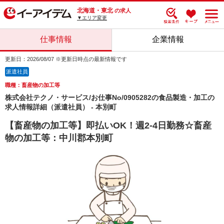
北海道・東北
の求人
▼エリア変更
仕事情報
企業情報
更新日：2026/08/07 ※更新日時点の最新情報です
派遣社員
職種：畜産物の加工等
株式会社テクノ・サービス/お仕事No/0905282の食品製造・加工の
求人情報詳細（派遣社員） - 本別町
【畜産物の加工等】即払いOK！週2-4日勤務☆畜産
物の加工等：中川郡本別町