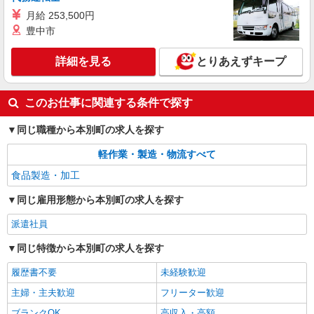
月給 253,500円
豊中市
詳細を見る
とりあえずキープ
このお仕事に関連する条件で探す
同じ職種から本別町の求人を探す
軽作業・製造・物流すべて
食品製造・加工
同じ雇用形態から本別町の求人を探す
派遣社員
同じ特徴から本別町の求人を探す
履歴書不要
未経験歓迎
主婦・主夫歓迎
フリーター歓迎
ブランクOK
高収入・高額