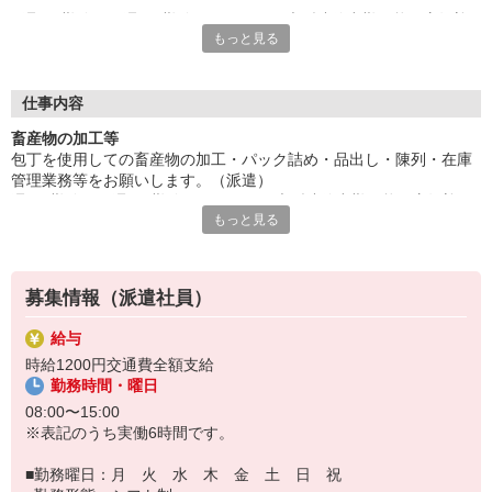
週2回勤務から週4回勤務となります。大型連休出勤可能な方歓迎
もっと見る
します。少人数の職場。
未経験者大歓迎！幅広い年齢層の方が活躍しています。先輩スタ
ッフのサポートあり◎少しずつ慣れていける環境です！
給与即払いOK！ただし就業状況によりご利用いただけない場合
仕事内容
があります。詳細はオペレーターへお問い合わせください。
畜産物の加工等
包丁を使用しての畜産物の加工・パック詰め・品出し・陳列・在庫
『テクノ・サービス』は、派遣業界大手スタッフサービスグルー
管理業務等をお願いします。（派遣）
プです。
週2回勤務から週4回勤務となります。大型連休出勤可能な方歓迎し
全国にあるお仕事の中から、一人ひとりのスキルや希望条件に応
もっと見る
ます。少人数の職場。
じたお仕事をご案内します。
未経験者大歓迎！幅広い年齢層の方が活躍しています。先輩スタッ
安全管理体制も万全ですので安心してご就業いただけます。
フのサポートあり◎少しずつ慣れていける環境です！
登録方法は、【オンライン】【電話】【登録会来場】の3つから
募集情報（派遣社員）
選べます♪
★★履歴書・証明写真は不要！★★
給与
また、ご登録済の方はお仕事の紹介がスムーズです。
時給1200円交通費全額支給
ご応募お待ちしています。
勤務時間・曜日
08:00〜15:00
※表記のうち実働6時間です。
■勤務曜日：月 火 水 木 金 土 日 祝