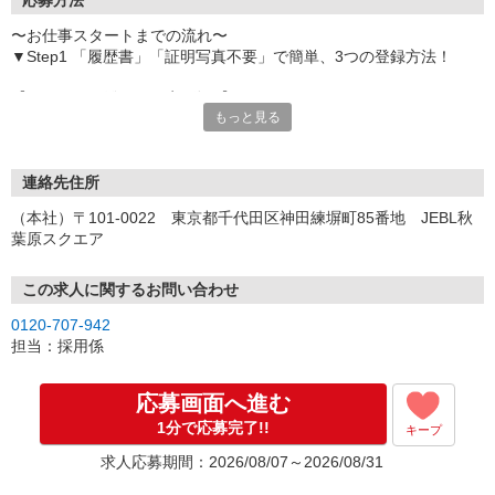
応募方法
〜お仕事スタートまでの流れ〜
▼Step1 「履歴書」「証明写真不要」で簡単、3つの登録方法！
【オンライン登録（目安5分）】
もっと見る
いつでも好きな時間に登録OK
【電話登録（目安20分）】
受付時間/平日9:00〜19:00
連絡先住所
※電話登録の場合、就業前には登録会へお越しください
（本社）〒101-0022 東京都千代田区神田練塀町85番地 JEBL秋
葉原スクエア
【来場登録（目安1時間30分）】
受付時間/平日10:00〜17:00
この求人に関するお問い合わせ
▼Step2 全国にあるお仕事の中から、あなたにピッタリのお仕事を
0120-707-942
ご案内
担当：採用係
▼Step3 就業前に職場見学で気になる事はしっかりチェック！
▼Step4 気に入ったら雇用契約・お仕事スタート
応募画面へ進む
応募⇒最短で2日後からの勤務も可能です！
1分で応募完了!!
キープ
求人応募期間：2026/08/07～2026/08/31