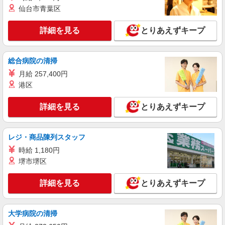
通費全支給(ガソリン代含む)＞
仙台市青葉区
名取市内 最寄り駅：名取
詳細を見る
とりあえずキープ
詳細を見る
キープ
派遣社員
総合病院の清掃
株式会社kotrio /●SD-H-1983720
月給 257,400円
名取市＊看護助手＊日払いOK！推し活の軍資
港区
金も即ゲット◎
時給1350円〜2062円 ＜日払い有/週払い有/交
詳細を見る
とりあえずキープ
通費全支給(ガソリン代含む)＞
名取市 ＊車通勤OK
レジ・商品陳列スタッフ
詳細を見る
キープ
時給 1,180円
堺市堺区
派遣社員
株式会社kotrio /●SD-H-2066717
詳細を見る
とりあえずキープ
高収入を目指したい方必見！未経験でも日収1
万〜可！看護助手
時給1350円〜2062円 ＜日払い有/週払い有/交
大学病院の清掃
通費全支給(ガソリン代含む)＞