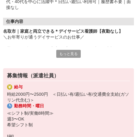
代・40代を中心に活躍中＊日払い週払い利用可｜履歴書不要｜面
接なし
仕事内容
名取市｜家庭と両立できる＊デイサービス看護師【夜勤なし】
＼お年寄りが通うデイサービスのお仕事／
日勤のみで働きやすく、家庭やプライベートの時間も大切にしなが
もっと見る
ら自分のペースで働ける環境です◎
▽おもなお仕事内容
・バイタルチェック
募集情報（派遣社員）
・健康相談
・服薬管理
給与
・看護記録の作成 など
時給2000円〜2500円 ＜日払い有/週払い有/交通費全支給(ガソ
リン代含む)＞
利用者様と会話する時間が長いので、一人ひとりとじっくり関われ
勤務時間・曜日
ます♪
「寄り添う看護」が好きな方、大歓迎！
≪シフト制/実働8時間≫
週3〜OK
気になった方はお気軽にご応募ください(＾0＾)
希望シフト制
[例]