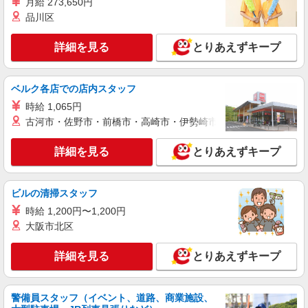
月給 273,650円
名取市内 最寄り駅：名取
品川区
詳細を見る
キープ
詳細を見る
とりあえずキープ
派遣社員
ベルク各店での店内スタッフ
株式会社kotrio /●SD-H-1894389
名取市＊医療現場を支える看護助手＊嬉しい高
時給 1,065円
時給◎研修あり
古河市・佐野市・前橋市・高崎市・伊勢崎市・太田市・館林市・
時給1450円〜2062円 ＜日払い有/週払い有/交
通費全支給(ガソリン代含む)＞
詳細を見る
とりあえずキープ
名取市 ＊車通勤OK
ビルの清掃スタッフ
詳細を見る
キープ
時給 1,200円〜1,200円
大阪市北区
派遣社員
株式会社kotrio /●SD-H-1993092
詳細を見る
≪日払いOK！≫病院の看護助手＊即日勤務も
とりあえずキープ
可能♪
時給1350円〜2062円 ＜日払い有/週払い有/交
警備員スタッフ（イベント、道路、商業施設、
通費全支給(ガソリン代含む)＞