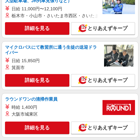
大型駐車場、JR列車見張りなど）
名取市内 最寄り駅：名取
日給 11,000円〜12,100円
栃木市・小山市・さいたま市西区・さいたま市岩槻区・久喜市・
詳細を見る
キープ
詳細を見る
とりあえずキープ
派遣社員
株式会社kotrio /●SD-H-1895932
名取市のサ高住＊シフト融通が利くため子育て
マイクロバスにて教習所に通う生徒の送迎ドラ
世代から大人気♪
イバー
時給2000円〜2500円 ＜日払い有/週払い有/交
日給 15,850円
通費全支給(ガソリン代含む)＞
箕面市
名取市 ＊車通勤OK
詳細を見る
とりあえずキープ
詳細を見る
キープ
ラウンドワンの清掃作業員
派遣社員
株式会社kotrio /●SD-H-1909201
時給 1,400円
≪名取市／看護助手≫子育て世代活躍中！働き
大阪市城東区
やすい環境♪
詳細を見る
時給1350円〜2062円 ＜日払い有/週払い有/交
とりあえずキープ
通費全支給(ガソリン代含む)＞