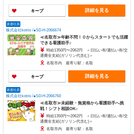
詳細を見る
キープ
派遣社員
株式会社kotrio /●SD-H-2066674
≪名取市≫年齢不問！０からスタートでも活躍
できる看護助手♪
時給1350円〜2062円 ＜日払い有/週払い有/交
通費全支給(ガソリン代含む)＞
名取市内 最寄り駅：名取
詳細を見る
キープ
派遣社員
株式会社kotrio /●SD-H-2066760
≪名取市≫未経験・無資格から看護助手へ挑
戦！シフト相談OK♪
時給1350円〜2062円 ＜日払い有/週払い有/交
通費全支給(ガソリン代含む)＞
名取市内 最寄り駅：名取