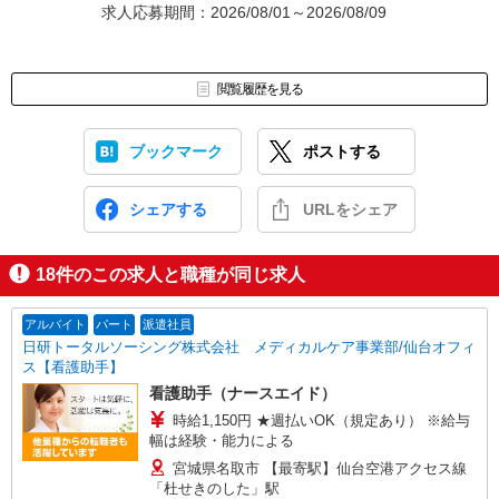
求人応募期間：2026/08/01～2026/08/09
閲覧履歴を見る
ブックマーク
ポストする
シェアする
URLをシェア
18
件のこの求人と職種が同じ求人
アルバイト
パート
派遣社員
日研トータルソーシング株式会社 メディカルケア事業部/仙台オフィ
ス【看護助手】
看護助手（ナースエイド）
時給1,150円 ★週払いOK（規定あり） ※給与
幅は経験・能力による
宮城県名取市 【最寄駅】仙台空港アクセス線
「杜せきのした」駅