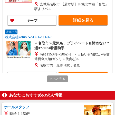
宮城県名取市 【最寄駅】JR東北本線「名取」
駅よりバス
詳細を見る
キープ
派遣社員
株式会社kotrio /●SD-H-2066378
＜名取市＞元気も、プライベートも諦めない＊
週3〜OK/看護助手
時給1350円〜2062円 ＜日払い有/週払い有/交
通費全支給(ガソリン代含む)＞
名取市内 最寄り駅：名取
詳細を見る
キープ
もっと見る
派遣社員
株式会社kotrio /●SD-H-1975103
あなたにおすすめの求人情報
名取市｜看護師さんのサポートスタッフ募集♪
医療行為なし
ホールスタッフ
時給1350円〜2062円 ＜日払い有/週払い有/交
時給 1,150円