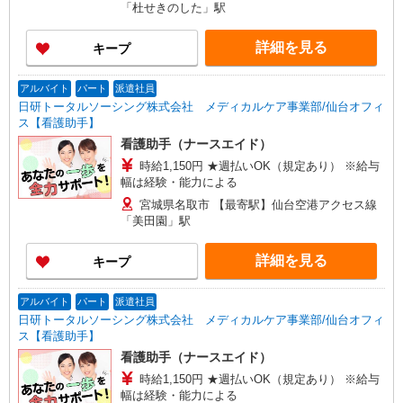
「杜せきのした」駅
詳細を見る
キープ
アルバイト
パート
派遣社員
日研トータルソーシング株式会社 メディカルケア事業部/仙台オフィ
ス【看護助手】
看護助手（ナースエイド）
時給1,150円 ★週払いOK（規定あり） ※給与
幅は経験・能力による
宮城県名取市 【最寄駅】仙台空港アクセス線
「美田園」駅
詳細を見る
キープ
アルバイト
パート
派遣社員
日研トータルソーシング株式会社 メディカルケア事業部/仙台オフィ
ス【看護助手】
看護助手（ナースエイド）
時給1,150円 ★週払いOK（規定あり） ※給与
幅は経験・能力による