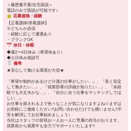
＜履歴書不要/在宅面談＞
電話のみで面談が可能です♪
応募資格・経験
【正看護師/准看護師】
※どちらか必須
・経験に応じて優遇あり
・ブランクOK
休日・休暇
◆週2〜4日休み（希望休あり）
◆土日休み相談可
備考
★安心して働ける環境が大切★
『希望や制約があるけど介護の仕事がしたい…』、『長く安定
して働きたい…』、『就業部署の詳細が知りたい…』、『未経
験でも大丈夫かな…』、『自分に合う仕事をマッチングしてほ
しい…』
お仕事を探される上で色々なことが気になりますよね☆まずは
お気軽にご連絡ください!!お問い合わせだけでも構いません!!不
安を解消してお仕事始めましょう♪
当社はスタッフの皆様お一人お一人に専属の担当がおります。
就業前から就業中も全力でサポートいたします!!