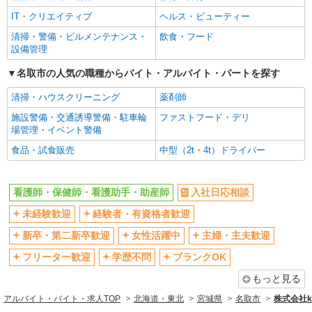
IT・クリエイティブ
ヘルス・ビューティー
清掃・警備・ビルメンテナンス・
飲食・フード
設備管理
名取市の人気の職種からバイト・アルバイト・パートを探す
清掃・ハウスクリーニング
薬剤師
施設警備・交通誘導警備・駐車輪
ファストフード・デリ
場管理・イベント警備
食品・試食販売
中型（2t・4t）ドライバー
看護師・保健師・看護助手・助産師
入社日応相談
未経験歓迎
経験者・有資格者歓迎
新卒・第二新卒歓迎
女性活躍中
主婦・主夫歓迎
フリーター歓迎
学歴不問
ブランクOK
もっと見る
アルバイト・バイト・求人TOP
北海道・東北
宮城県
名取市
株式会社ko