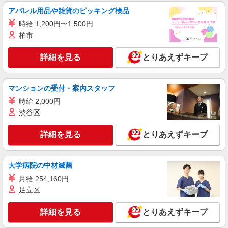
名取市内 最寄り駅：名取
アパレル用品や雑貨のピッキング検品
詳細を見る
時給 1,200円〜1,500円
キープ
柏市
アルバイト
パート
派遣社員
詳細を見る
とりあえずキープ
日研トータルソーシング株式会社 メディカルケア事業部/仙台オフィ
ス【看護助手】
看護助手（ナースエイド）
マンションの受付・案内スタッフ
時給1,150円 ★週払いOK（規定あり） ※給与
幅は経験・能力による
時給 2,000円
渋谷区
宮城県名取市 【最寄駅】JR東北本線「名取」
駅よりバス
詳細を見る
とりあえずキープ
詳細を見る
キープ
大学病院の中材滅菌
派遣社員
株式会社kotrio /●SD-H-1815663
月給 254,160円
足立区
名取市★病院でお掃除/食事の配膳など♪★激募
★
詳細を見る
とりあえずキープ
時給1450円〜2062円 ＜日払い有/週払い有/交
通費全支給(ガソリン代含む)＞