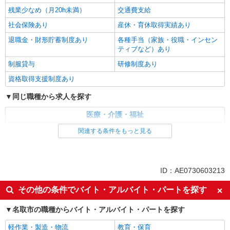
残業少なめ（月20h未満）
交通費支給
社会保険あり
産休・育休取得実績あり
退職金・財形貯蓄制度あり
各種手当（家族・役職・インセン
ティブなど）あり
制服貸与
研修制度あり
資格取得支援制度あり
同じ職種から求人を探す
医療・介護・福祉
看護師・保健師・看護助手・助産師
関連する条件をもっと見る
同じ特徴から求人を探す
未経験歓迎
ミドル（40代～）活躍中
ID：AE0730603213
ボーナス・賞与あり
車通勤OK
その他の条件でバイト・アルバイト・パートを探す
交通費支給
社会保険あり
名取市の職種からバイト・アルバイト・パートを探す
産休・育休取得実績あり
軽作業・製造・物流
教育・保育