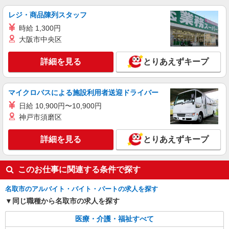
名取市内 最寄り駅：名取
レジ・商品陳列スタッフ
時給 1,300円
詳細を見る
キープ
大阪市中央区
業務委託
詳細を見る
とりあえずキープ
SOMPOヘルスサポート株式会社 全支援対応コース
保健師・管理栄養士 特定保健指導
報酬：出来高制 報酬額（消費税抜き）： ・事
マイクロバスによる施設利用者送迎ドライバー
業所一括面談(対面) 1日：10,000円〜14,716円 ・
個別訪問(対面) 1件：4,286円〜5,239円 ・遠隔面
日給 10,900円〜10,900円
【活動エリア】宮城県名取市及びその周辺
談 1件：1,500〜1,691円 ・電話支援 1件：
神戸市須磨区
1,000円〜1,429円 ・ICTメール支援 1件：500円
詳細を見る
キープ
※上記金額に消費税を加えた金額をお支払いいた
詳細を見る
とりあえずキープ
します ※交通費・電話代は弊社負担。その他、支
援内容により細則あり。
このお仕事に関連する条件で探す
名取市のアルバイト・バイト・パートの求人を探す
同じ職種から名取市の求人を探す
医療・介護・福祉すべて