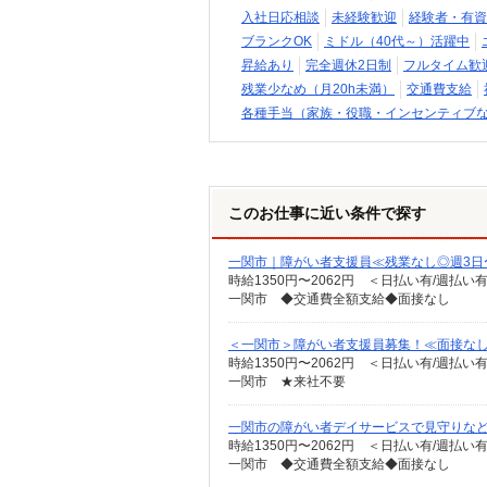
入社日応相談
未経験歓迎
経験者・有資
ブランクOK
ミドル（40代～）活躍中
昇給あり
完全週休2日制
フルタイム歓
残業少なめ（月20h未満）
交通費支給
各種手当（家族・役職・インセンティブ
このお仕事に近い条件で探す
一関市｜障がい者支援員≪残業なし◎週3日
時給1350円〜2062円 ＜日払い有/週払い
一関市 ◆交通費全額支給◆面接なし
＜一関市＞障がい者支援員募集！≪面接なし
時給1350円〜2062円 ＜日払い有/週払い
一関市 ★来社不要
一関市の障がい者デイサービスで見守りなど★
時給1350円〜2062円 ＜日払い有/週払い
一関市 ◆交通費全額支給◆面接なし