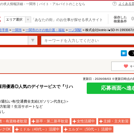
よくある
介護・福祉の求人情報詳細 - 一関市｜バイト・アルバイトのことなら
保存した
0
エリア選択
「あなたの街」のお仕事が探せる求人サイト
検索条件
岩手県
>
一関市
>
一関市のその他介護・福祉
>
一ノ関駅
> 株式会社kotrio /●SD-H-1993
キ
更新日：2026/08/03 ※更新日時点
採用優遇◎人気のデイサービスで『リハ
応募画面へ進
有/週払い有/交通費全支給(ガソリン代含む)＞
る方歓迎！生活サポートなど
なし
者・有資格者歓迎
新卒・第二新卒歓迎
女性活躍中
主婦・主夫歓迎
ンクOK
ミドル（40代～）活躍中
エルダー（50代～）活躍中