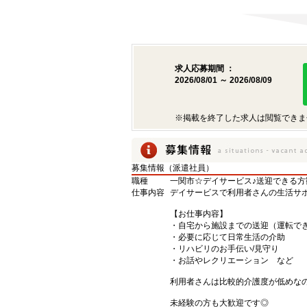
求人応募期間 ：
2026/08/01 ～ 2026/08/09
※掲載を終了した求人は閲覧できま
募集情報（派遣社員）
職種
一関市☆デイサービス♪送迎できる
仕事内容
デイサービスで利用者さんの生活サ
【お仕事内容】
・自宅から施設までの送迎（運転で
・必要に応じて日常生活の介助
・リハビリのお手伝い/見守り
・お話やレクリエーション など
利用者さんは比較的介護度が低めな
未経験の方も大歓迎です◎