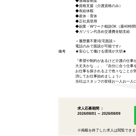
◆退職金制度
◆資格支援（介護資格のみ）
◆有給休暇
◆産休・育休
◆正社員登用
◆副業・Wワーク相談OK（週40時
◆ガソリン代含め交通費全額支給
＜履歴書不要/在宅面談＞
電話のみで面談が可能です♪
備考
★安心して働ける環境が大切★
『希望や制約があるけど介護の仕事
大丈夫かな…』、『自分に合う仕事
お仕事を探される上で色々なことが気
消してお仕事始めましょう♪
当社はスタッフの皆様お一人お一人に
求人応募期間 ：
2026/08/01 ～ 2026/08/09
※掲載を終了した求人は閲覧できま