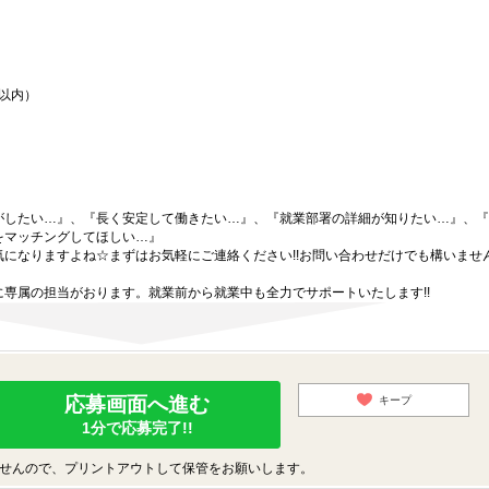
間以内）
がしたい…』、『長く安定して働きたい…』、『就業部署の詳細が知りたい…』、『
をマッチングしてほしい…』
になりますよね☆まずはお気軽にご連絡ください!!お問い合わせだけでも構いません
専属の担当がおります。就業前から就業中も全力でサポートいたします!!
応募画面へ進む
キープ
1分で応募完了!!
せんので、プリントアウトして保管をお願いします。