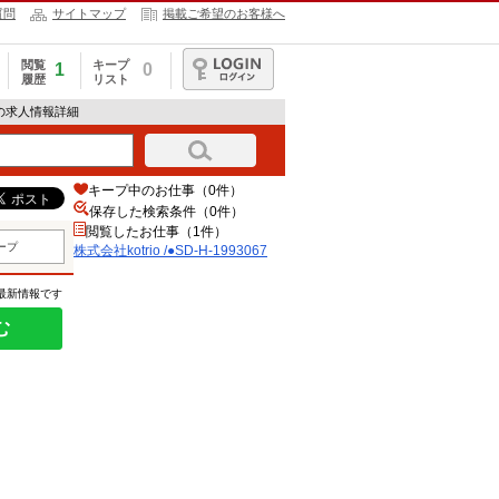
質問
サイトマップ
掲載ご希望のお客様へ
閲覧
キープ
1
0
履歴
リスト
ログイン
067の求人情報詳細
キープ中のお仕事（0件）
保存した検索条件（
0
件）
閲覧したお仕事（1件）
ープ
株式会社kotrio /●SD-H-1993067
の最新情報です
む