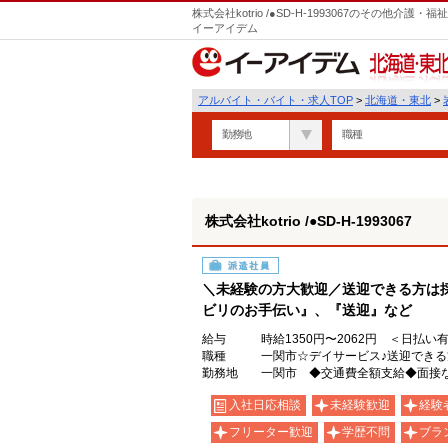
株式会社kotrio /●SD-H-1993067のその他
イーアイデム
北海道・東北
アルバイト・バイト・求人TOP
>
北海道・東北
>
勤務地
職種
株式会社kotrio /●SD-H-1993067
派遣社員
＼未経験の方大歓迎／送迎できる方は
ビリのお手伝い』、『送迎』など
給与
時給1350円〜2062円 ＜日払い
職種
一関市☆デイサービス♪送迎でき
勤務地
一関市 ◆交通費全額支給◆面接
入社日応相談
未経験歓迎
経験
フリーター歓迎
学歴不問
ブラ