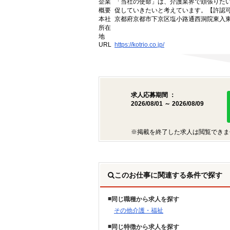
企業
「当社の使命」は、介護業界で頑張りた
概要
促していきたいと考えています。【許認可番号】
本社
京都府京都市下京区塩小路通西洞院東入東塩
所在
地
URL
https://kotrio.co.jp/
求人応募期間 ：
2026/08/01 ～ 2026/08/09
※掲載を終了した求人は閲覧できま
このお仕事に関連する条件で探す
同じ職種から求人を探す
その他介護・福祉
同じ特徴から求人を探す