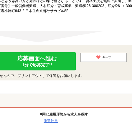
いと思う志高い方と施設様との架け橋となることです。資格支援を無料で実施し、業
一般労働者派遣、人材紹介・育成事業 派遣/派26-300203、紹介/26-ユ-300
小路町843-2 日本生命京都ヤサカビル8F
応募画面へ進む
キープ
1分で応募完了!!
せんので、プリントアウトして保管をお願いします。
同じ雇用形態から求人を探す
派遣社員