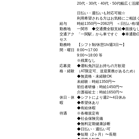
20代・30代・40代・50代幅広く活
日払い・週払いも対応可能☆
利用希望される方はお気軽にご相談
給与
時給1350円〜2062円 ＜日払い有
勤務地
一関市 ◆交通費全額支給◆面接な
交通アク
「一関駅」から車ですぐ ◆車通勤O
セス
勤務時
【シフト制/休憩1h/週3日〜】
間・曜日
8:00〜17:00
9:00〜18:00 等
※残業なし
応募資
◆運転免許証お持ちの方歓迎
格・経験
（AT限定可、送迎業務があるため）
◆無資格・未経験OK
未経験：時給1350円〜
初任者研修：時給1450円〜
介護福祉士：時給1650円〜
休日・休
◆シフトにより週2〜4日休み
暇
◆希望休あり
◆有給休暇
待遇
※各種規定有
◆社会保険完備
◆無料定期健康診断
◆日払い・週払い可
◆短期（2ヶ月）〜長期