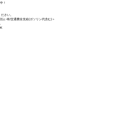
躍中！
ください。
/週払い有/交通費全支給(ガソリン代含む)＞
し
K