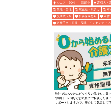
シニア（60代～）活躍中
高収入・
禁煙・分煙
駅直結・駅チカ
車
交通費支給
社会保険あり
産休
各種手当（家族・役職・インセンティブ
弊社ではあなたにピッタリの職場をご案
や曜日・時間などお気軽にご相談くださ
サポートしますので、安心して就業して