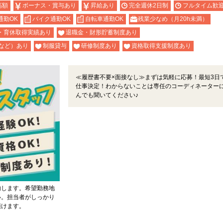
高額
ボーナス・賞与あり
昇給あり
完全週休2日制
フルタイム歓
通勤OK
バイク通勤OK
自転車通勤OK
残業少なめ（月20h未満）
・育休取得実績あり
退職金・財形貯蓄制度あり
など）あり
制服貸与
研修制度あり
資格取得支援制度あり
≪履歴書不要×面接なし≫まずは気軽に応募！最短3日
仕事決定！わからないことは専任のコーディネーター
んでも聞いてください♪
内します。希望勤務地
い。担当者がしっかり
頂けます。