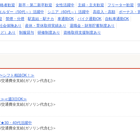
格者歓迎
新卒・第二新卒歓迎
女性活躍中
主婦・主夫歓迎
フリーター歓迎
エルダー（50代～）活躍中
シニア（60代～）活躍中
高収入・高額
ボーナス・
迎
禁煙・分煙
駅直結・駅チカ
車通勤OK
バイク通勤OK
自転車通勤OK
社会保険あり
産休・育休取得実績あり
退職金・財形貯蓄制度あり
など）あり
制服貸与
研修制度あり
資格取得支援制度あり
〜シフト相談OK！≫
有/交通費全支給(ガソリン代含む)＞
≫≪週3日OK≫
有/交通費全支給(ガソリン代含む)＞
30・40代活躍中
有/交通費全支給(ガソリン代含む)＞