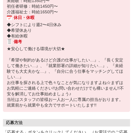
未経験：時給1350円〜
初任者研修：時給1450円〜
介護福祉士：時給1650円〜
休日・休暇
◆シフトにより週2〜4日休み
◆希望休あり
◆有給休暇
備考
★安心して働ける環境が大切★
『希望や制約があるけど介護の仕事がしたい…』、『長く安定
して働きたい…』、『就業部署の詳細が知りたい…』、『未経
験でも大丈夫かな…』、『自分に合う仕事をマッチングしてほ
しい…』
お仕事を探される上で色々なことが気になりますよね☆まずは
お気軽にご連絡ください!!お問い合わせだけでも構いません!!不
安を解消してお仕事始めましょう♪
当社はスタッフの皆様お一人お一人に専属の担当がおります。
就業前から就業中も全力でサポートいたします!!
応募方法
「応募する」ボタンをクリックしてください。（お電話でのご応募