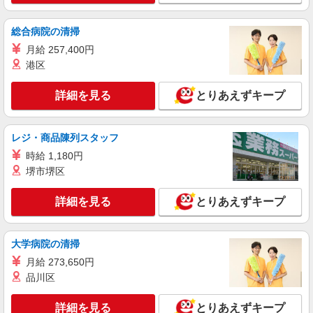
シフト相談OK！≫
時給1350円〜2062円 ＜日払い有/週払い有/交
総合病院の清掃
通費全支給(ガソリン代含む)＞
月給 257,400円
福島県郡山市
港区
詳細を見る
キープ
詳細を見る
とりあえずキープ
派遣社員
株式会社kotrio /●SD-H-1975239
レジ・商品陳列スタッフ
郡山市｜障がい者施設で軽作業の見守りなど＊
時給 1,180円
未経験歓迎！
堺市堺区
時給1350円〜2062円 ＜日払い有/週払い有/交
通費全支給(ガソリン代含む)＞
詳細を見る
とりあえずキープ
福島県郡山市
大学病院の清掃
詳細を見る
キープ
月給 273,650円
品川区
詳細を見る
とりあえずキープ