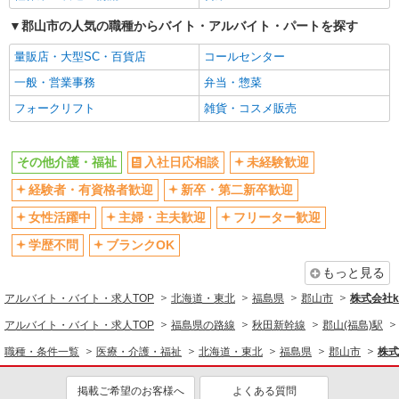
郡山市の人気の職種からバイト・アルバイト・パートを探す
量販店・大型SC・百貨店
コールセンター
一般・営業事務
弁当・惣菜
フォークリフト
雑貨・コスメ販売
その他介護・福祉
入社日応相談
未経験歓迎
経験者・有資格者歓迎
新卒・第二新卒歓迎
女性活躍中
主婦・主夫歓迎
フリーター歓迎
学歴不問
ブランクOK
もっと見る
アルバイト・バイト・求人TOP
北海道・東北
福島県
郡山市
株式会社ko
アルバイト・バイト・求人TOP
福島県の路線
秋田新幹線
郡山(福島)駅
職種・条件一覧
医療・介護・福祉
北海道・東北
福島県
郡山市
株式
掲載ご希望のお客様へ
よくある質問