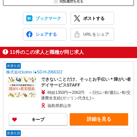
閲覧履歴を見る
ブックマーク
ポストする
シェアする
URLをシェア
11
件のこの求人と職種が同じ求人
派遣社員
株式会社kotrio /●SD-H-2066322
できないことだけ、そっとお手伝い＊障がい者
デイサービスSTAFF
時給1350円〜2062円 ＜日払い有/週払い有/交
通費全支給(ガソリン代含む)＞
福島県郡山市
詳細を見る
キープ
派遣社員