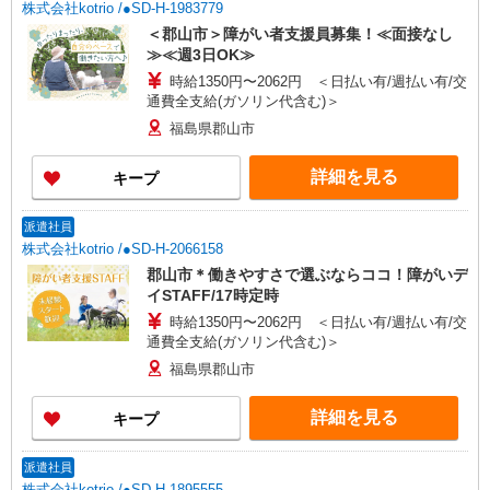
株式会社kotrio /●SD-H-1983779
＜郡山市＞障がい者支援員募集！≪面接なし
≫≪週3日OK≫
時給1350円〜2062円 ＜日払い有/週払い有/交
通費全支給(ガソリン代含む)＞
福島県郡山市
詳細を見る
キープ
派遣社員
株式会社kotrio /●SD-H-2066158
郡山市＊働きやすさで選ぶならココ！障がいデ
イSTAFF/17時定時
時給1350円〜2062円 ＜日払い有/週払い有/交
通費全支給(ガソリン代含む)＞
福島県郡山市
詳細を見る
キープ
派遣社員
株式会社kotrio /●SD-H-1895555