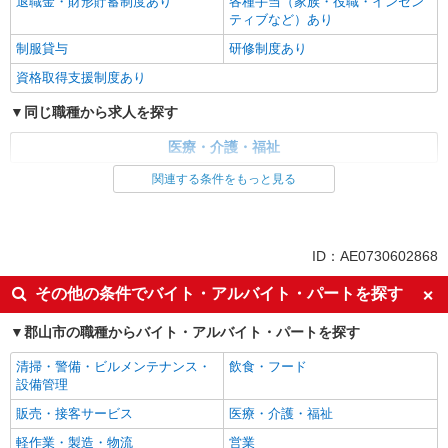
退職金・財形貯蓄制度あり
各種手当（家族・役職・インセン
ティブなど）あり
制服貸与
研修制度あり
資格取得支援制度あり
同じ職種から求人を探す
医療・介護・福祉
関連する条件をもっと見る
同じ特徴から求人を探す
未経験歓迎
ミドル（40代～）活躍中
ボーナス・賞与あり
車通勤OK
ID：AE0730602868
交通費支給
社会保険あり
その他の条件でバイト・アルバイト・パートを探す
産休・育休取得実績あり
郡山市の職種からバイト・アルバイト・パートを探す
清掃・警備・ビルメンテナンス・
飲食・フード
設備管理
販売・接客サービス
医療・介護・福祉
軽作業・製造・物流
営業