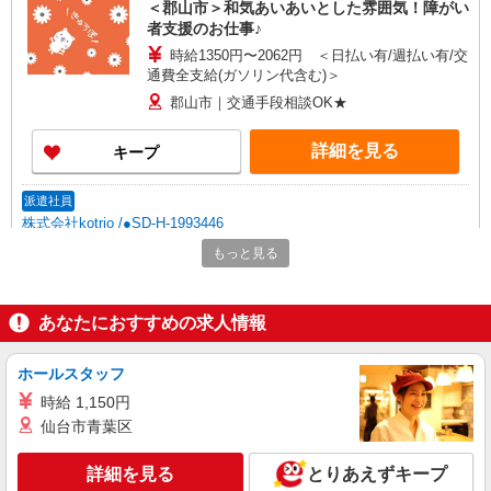
＜郡山市＞和気あいあいとした雰囲気！障がい
者支援のお仕事♪
時給1350円〜2062円 ＜日払い有/週払い有/交
通費全支給(ガソリン代含む)＞
郡山市｜交通手段相談OK★
詳細を見る
キープ
派遣社員
株式会社kotrio /●SD-H-1993446
郡山市の障がい者デイサービスで見守りなど
もっと見る
★30・40代活躍中
時給1350円〜2062円 ＜日払い有/週払い有/交
通費全支給(ガソリン代含む)＞
あなたにおすすめの求人情報
郡山市
ホールスタッフ
詳細を見る
キープ
時給 1,150円
仙台市青葉区
派遣社員
株式会社kotrio /●SD-H-2066199
詳細を見る
とりあえずキープ
郡山市｜障がい者支援員≪残業なし◎週3日〜