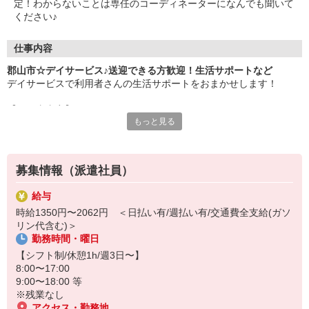
定！わからないことは専任のコーディネーターになんでも聞いて
ください♪
仕事内容
郡山市☆デイサービス♪送迎できる方歓迎！生活サポートなど
デイサービスで利用者さんの生活サポートをおまかせします！
【お仕事内容】
もっと見る
・自宅から施設までの送迎（運転できる方）
・必要に応じて日常生活の介助
・リハビリのお手伝い/見守り
・お話やレクリエーション など
募集情報（派遣社員）
利用者さんは比較的介護度が低めなので、介護初心者・ブランクの
給与
ある方にも人気です♪
時給1350円〜2062円 ＜日払い有/週払い有/交通費全支給(ガソ
リン代含む)＞
未経験の方も大歓迎です◎
勤務時間・曜日
20代・30代・40代・50代幅広く活躍中！
【シフト制/休憩1h/週3日〜】
日払い・週払いも対応可能☆
8:00〜17:00
利用希望される方はお気軽にご相談ください。
9:00〜18:00 等
※残業なし
アクセス・勤務地