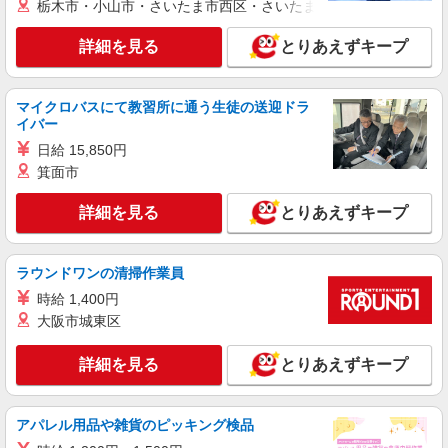
栃木市・小山市・さいたま市西区・さいたま市岩槻区・久喜市・
デイスタッフ
時給1350円〜2062円 ＜日払い有/週払い有/交
詳細を見る
とりあえずキープ
通費全支給(ガソリン代含む)＞
石巻市
マイクロバスにて教習所に通う生徒の送迎ドラ
イバー
詳細を見る
キープ
日給 15,850円
箕面市
派遣社員
株式会社kotrio /●SD-H-1975309
詳細を見る
とりあえずキープ
石巻市｜小さなグループホームで家事や生活の
サポート！
時給1350円〜2062円 ＜日払い有/週払い有/交
ラウンドワンの清掃作業員
通費全支給(ガソリン代含む)＞
時給 1,400円
石巻市内 最寄り駅：石巻
大阪市城東区
詳細を見る
キープ
詳細を見る
とりあえずキープ
派遣社員
株式会社kotrio /●SD-H-2066609
アパレル用品や雑貨のピッキング検品
石巻市＊年齢不問◎未経験から安定した業界へ