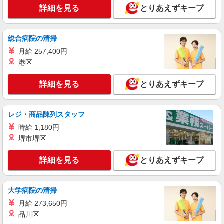
石巻市▼綺麗なサ高住で生活ケア▼清掃やフロ
詳細を見る
とりあえずキープ
アの巡回など
時給1350円〜2062円 ＜日払い有/週払い有/交
通費全支給(ガソリン代含む)＞
総合病院の清掃
石巻市
月給 257,400円
港区
詳細を見る
キープ
詳細を見る
とりあえずキープ
派遣社員
株式会社kotrio /●SD-H-1975346
レジ・商品陳列スタッフ
石巻市｜リハビリ補助などのデイサービス
STAFF♪未経験OK
時給 1,180円
時給1350円〜2062円 ＜日払い有/週払い有/交
堺市堺区
通費全支給(ガソリン代含む)＞
石巻市内 最寄り駅：石巻
詳細を見る
とりあえずキープ
詳細を見る
キープ
大学病院の清掃
月給 273,650円
派遣社員
株式会社kotrio /●SD-H-2066276
品川区