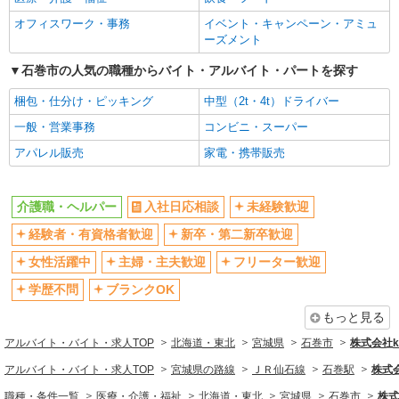
オフィスワーク・事務
イベント・キャンペーン・アミュ
ーズメント
石巻市の人気の職種からバイト・アルバイト・パートを探す
梱包・仕分け・ピッキング
中型（2t・4t）ドライバー
一般・営業事務
コンビニ・スーパー
アパレル販売
家電・携帯販売
介護職・ヘルパー
入社日応相談
未経験歓迎
経験者・有資格者歓迎
新卒・第二新卒歓迎
女性活躍中
主婦・主夫歓迎
フリーター歓迎
学歴不問
ブランクOK
もっと見る
アルバイト・バイト・求人TOP
北海道・東北
宮城県
石巻市
株式会社ko
アルバイト・バイト・求人TOP
宮城県の路線
ＪＲ仙石線
石巻駅
株式会
職種・条件一覧
医療・介護・福祉
北海道・東北
宮城県
石巻市
株式