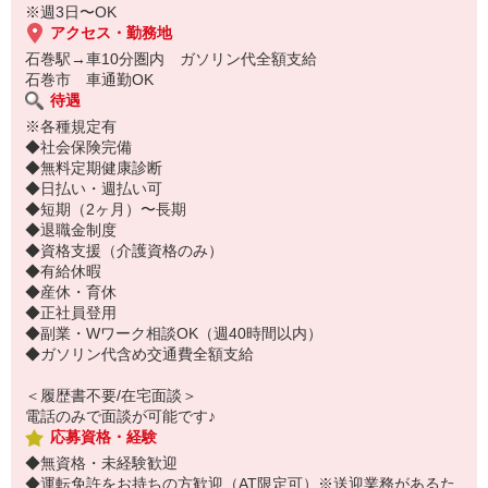
※週3日〜OK
アクセス・勤務地
石巻駅→車10分圏内 ガソリン代全額支給
石巻市 車通勤OK
待遇
※各種規定有
◆社会保険完備
◆無料定期健康診断
◆日払い・週払い可
◆短期（2ヶ月）〜長期
◆退職金制度
◆資格支援（介護資格のみ）
◆有給休暇
◆産休・育休
◆正社員登用
◆副業・Wワーク相談OK（週40時間以内）
◆ガソリン代含め交通費全額支給
＜履歴書不要/在宅面談＞
電話のみで面談が可能です♪
応募資格・経験
◆無資格・未経験歓迎
◆運転免許をお持ちの方歓迎（AT限定可）※送迎業務があるた