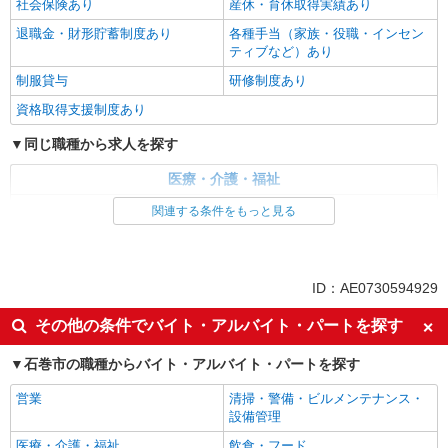
社会保険あり
産休・育休取得実績あり
退職金・財形貯蓄制度あり
各種手当（家族・役職・インセン
ティブなど）あり
制服貸与
研修制度あり
資格取得支援制度あり
同じ職種から求人を探す
医療・介護・福祉
介護職・ヘルパー
関連する条件をもっと見る
同じ特徴から求人を探す
未経験歓迎
ミドル（40代～）活躍中
ID：AE0730594929
ボーナス・賞与あり
車通勤OK
その他の条件でバイト・アルバイト・パートを探す
交通費支給
社会保険あり
石巻市の職種からバイト・アルバイト・パートを探す
産休・育休取得実績あり
営業
清掃・警備・ビルメンテナンス・
設備管理
医療・介護・福祉
飲食・フード