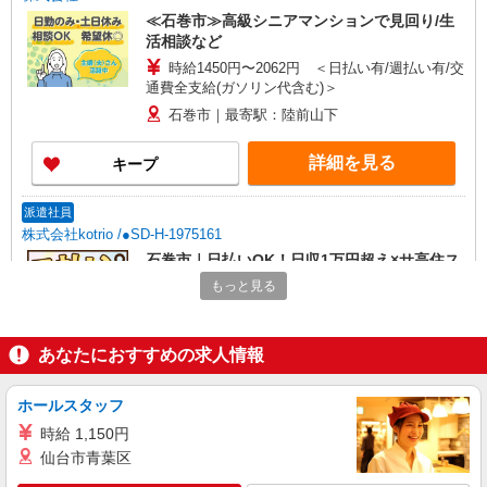
≪石巻市≫高級シニアマンションで見回り/生
活相談など
時給1450円〜2062円 ＜日払い有/週払い有/交
通費全支給(ガソリン代含む)＞
石巻市｜最寄駅：陸前山下
詳細を見る
キープ
派遣社員
株式会社kotrio /●SD-H-1975161
石巻市｜日払いOK！日収1万円超え×サ高住ス
タッフ！
もっと見る
時給1350円〜2062円 ＜日払い有/週払い有/交
通費全支給(ガソリン代含む)＞
あなたにおすすめの求人情報
石巻市内 最寄り駅：石巻
詳細を見る
キープ
ホールスタッフ
時給 1,150円
派遣社員
仙台市青葉区
株式会社kotrio /●SD-H-1909118