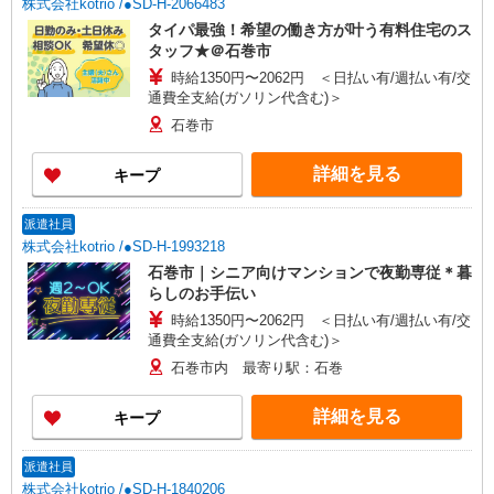
株式会社kotrio /●SD-H-2066483
タイパ最強！希望の働き方が叶う有料住宅のス
タッフ★＠石巻市
時給1350円〜2062円 ＜日払い有/週払い有/交
通費全支給(ガソリン代含む)＞
石巻市
詳細を見る
キープ
派遣社員
株式会社kotrio /●SD-H-1993218
石巻市｜シニア向けマンションで夜勤専従＊暮
らしのお手伝い
時給1350円〜2062円 ＜日払い有/週払い有/交
通費全支給(ガソリン代含む)＞
石巻市内 最寄り駅：石巻
詳細を見る
キープ
派遣社員
株式会社kotrio /●SD-H-1840206