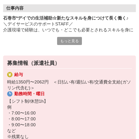
仕事内容
石巻市*デイでの生活補助☆新たなスキルを身につけて長く働く♪
＼デイサービスのサポートSTAFF／
介護現場で経験は、いつでも・どこでも必要とされるスキルを身に
つけられます！
もっと見る
▼お仕事内容
・食事や入浴等の介助、サポート
・レクリエーション企画、実施
募集情報（派遣社員）
・リハビリのサポート
・利用者さんのお話のお相手
給与
・送迎（できる方のみ） など
時給1350円〜2062円 ＜日払い有/週払い有/交通費全支給(ガソ
リン代含む)＞
研修制度が充実しているので、知識や経験が全くなくても心配ナシ
勤務時間・曜日
◎
わからないことはその場ですぐに聞ける環境です♪
【シフト制/休憩1h】
例
▼嬉しいポイントは他にも！
・7:00〜16:00
日払い・週払いが可能でなので、買い物や旅行の予定に合わせてお
・8:00〜17:00
給料の受け取りが可能です☆
・9:00〜18:00
など
※残業なし