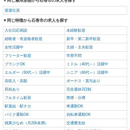
同じ雇用形態から石巻市の求人を探す
時給1350円〜2062円 ＜日払い有/週払い有/交
通費全支給(ガソリン代含む)＞
派遣社員
石巻市内 最寄り駅：石巻
同じ特徴から石巻市の求人を探す
詳細を見る
キープ
入社日応相談
未経験歓迎
経験者・有資格者歓迎
新卒・第二新卒歓迎
女性活躍中
主婦・主夫歓迎
フリーター歓迎
学歴不問
ブランクOK
ミドル（40代～）活躍中
エルダー（50代～）活躍中
シニア（60代～）活躍中
高収入・高額
ボーナス・賞与あり
昇給あり
完全週休2日制
フルタイム歓迎
禁煙・分煙
駅直結・駅チカ
車通勤OK
バイク通勤OK
自転車通勤OK
残業少なめ（月20h未満）
交通費支給