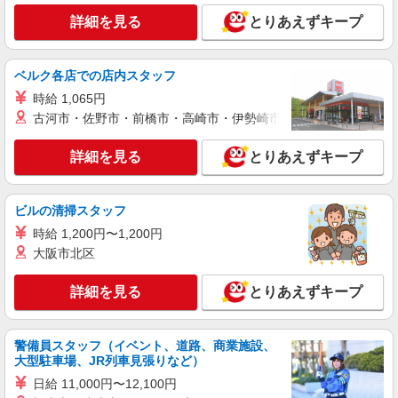
≪石巻市≫日勤のみ＆残業ナシ！お迎えに間に
合うデイサービス
詳細を見る
とりあえずキープ
時給1350円〜2062円 ＜日払い有/週払い有/交
通費全支給(ガソリン代含む)＞
ベルク各店での店内スタッフ
石巻市
時給 1,065円
古河市・佐野市・前橋市・高崎市・伊勢崎市・太田市・館林市・
詳細を見る
キープ
詳細を見る
とりあえずキープ
派遣社員
株式会社kotrio /●SD-H-2066524
石巻市｜未経験でも大丈夫◎研修が手厚い有料
ビルの清掃スタッフ
住宅の介護♪
時給 1,200円〜1,200円
時給1350円〜2062円 ＜日払い有/週払い有/交
大阪市北区
通費全支給(ガソリン代含む)＞
石巻市
詳細を見る
とりあえずキープ
詳細を見る
キープ
警備員スタッフ（イベント、道路、商業施設、
派遣社員
大型駐車場、JR列車見張りなど）
株式会社kotrio /●SD-H-2066235
日給 11,000円〜12,100円
≪石巻市≫夜勤なし！未経験・ブランクOKの