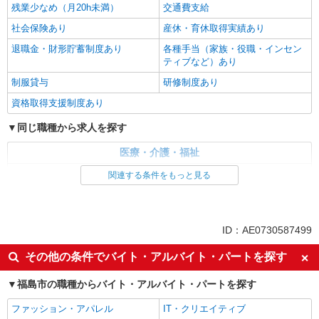
残業少なめ（月20h未満）
交通費支給
社会保険あり
産休・育休取得実績あり
退職金・財形貯蓄制度あり
各種手当（家族・役職・インセン
ティブなど）あり
制服貸与
研修制度あり
資格取得支援制度あり
同じ職種から求人を探す
医療・介護・福祉
サービス提供責任者・ソーシャルワーカー
関連する条件をもっと見る
同じ特徴から求人を探す
未経験歓迎
ミドル（40代～）活躍中
ID：AE0730587499
ボーナス・賞与あり
車通勤OK
その他の条件でバイト・アルバイト・パートを探す
交通費支給
社会保険あり
福島市の職種からバイト・アルバイト・パートを探す
産休・育休取得実績あり
ファッション・アパレル
IT・クリエイティブ