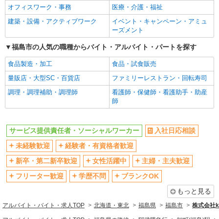
オフィスワーク・事務
医療・介護・福祉
建築・設備・アクティブワーク
イベント・キャンペーン・アミュ
ーズメント
福島市の人気の職種からバイト・アルバイト・パートを探す
食品製造・加工
食品・試食販売
量販店・大型SC・百貨店
ファミリーレストラン・回転寿司
調理・調理補助・調理師
看護師・保健師・看護助手・助産
師
サービス提供責任者・ソーシャルワーカー
入社日応相談
未経験歓迎
経験者・有資格者歓迎
新卒・第二新卒歓迎
女性活躍中
主婦・主夫歓迎
フリーター歓迎
学歴不問
ブランクOK
もっと見る
アルバイト・バイト・求人TOP
北海道・東北
福島県
福島市
株式会社ko