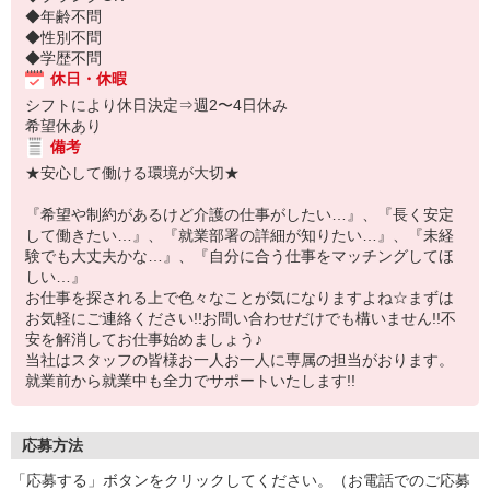
◆年齢不問
◆性別不問
◆学歴不問
休日・休暇
シフトにより休日決定⇒週2〜4日休み
希望休あり
備考
★安心して働ける環境が大切★
『希望や制約があるけど介護の仕事がしたい…』、『長く安定
して働きたい…』、『就業部署の詳細が知りたい…』、『未経
験でも大丈夫かな…』、『自分に合う仕事をマッチングしてほ
しい…』
お仕事を探される上で色々なことが気になりますよね☆まずは
お気軽にご連絡ください!!お問い合わせだけでも構いません!!不
安を解消してお仕事始めましょう♪
当社はスタッフの皆様お一人お一人に専属の担当がおります。
就業前から就業中も全力でサポートいたします!!
応募方法
「応募する」ボタンをクリックしてください。（お電話でのご応募