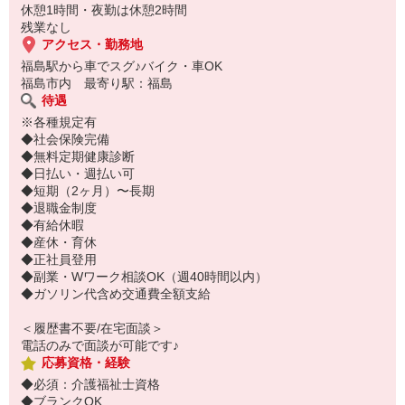
休憩1時間・夜勤は休憩2時間
残業なし
アクセス・勤務地
福島駅から車でスグ♪バイク・車OK
福島市内 最寄り駅：福島
待遇
※各種規定有
◆社会保険完備
◆無料定期健康診断
◆日払い・週払い可
◆短期（2ヶ月）〜長期
◆退職金制度
◆有給休暇
◆産休・育休
◆正社員登用
◆副業・Wワーク相談OK（週40時間以内）
◆ガソリン代含め交通費全額支給
＜履歴書不要/在宅面談＞
電話のみで面談が可能です♪
応募資格・経験
◆必須：介護福祉士資格
◆ブランクOK