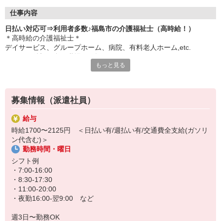
仕事内容
日払い対応可⇒利用者多数♪福島市の介護福祉士（高時給！）
＊高時給の介護福祉士＊
デイサービス、グループホーム、病院、有料老人ホーム,etc.
あなたの希望に合う職場をお探しします！
もっと見る
主な仕事内容
・生活介助
・施設内の掃除
募集情報（派遣社員）
・利用者さんや家族の相談受付
・他の介護スタッフへの助言やサポート など
給与
時給1700〜2125円 ＜日払い有/週払い有/交通費全支給(ガソリ
日払い週払いOKです♪
ン代含む)＞
派遣ならではのメリットなので必要であればぜひご活用ください◎
勤務時間・曜日
20代から30代40代50代ミドル60代シニアまで幅広く活躍中＊
シフト例
・7:00-16:00
・8:30-17:30
・11:00-20:00
・夜勤16:00-翌9:00 など
週3日〜勤務OK