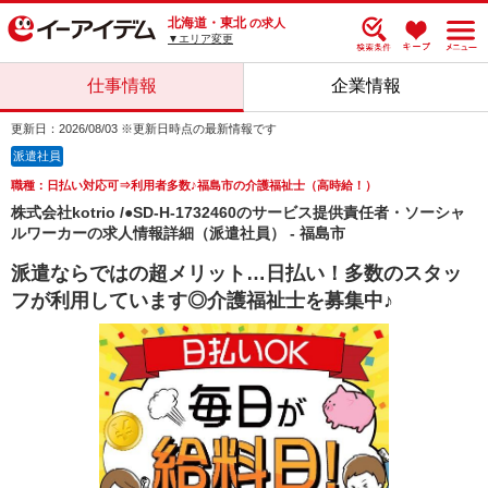
北海道・東北
の求人
▼エリア変更
仕事情報
企業情報
更新日：2026/08/03 ※更新日時点の最新情報です
派遣社員
職種：日払い対応可⇒利用者多数♪福島市の介護福祉士（高時給！）
株式会社kotrio /●SD-H-1732460のサービス提供責任者・ソーシャ
ルワーカーの求人情報詳細（派遣社員） - 福島市
派遣ならではの超メリット…日払い！多数のスタッ
フが利用しています◎介護福祉士を募集中♪